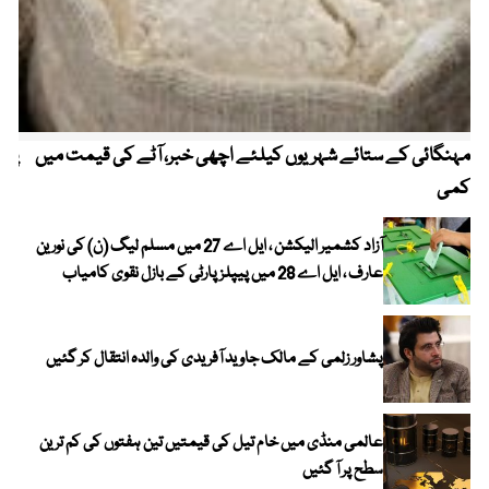
مہنگائی کے ستائے شہریوں کیلئے اچھی خبر، آٹے کی قیمت میں
پیٹ
کمی
آزاد کشمیر الیکشن ، ایل اے 27 میں مسلم لیگ (ن) کی نورین
عارف ، ایل اے 28 میں پیپلز پارٹی کے بازل نقوی کامیاب
پشاور زلمی کے مالک جاوید آفریدی کی والدہ انتقال کر گئیں
عالمی منڈی میں خام تیل کی قیمتیں تین ہفتوں کی کم ترین
سطح پر آ گئیں