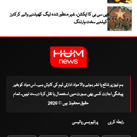
پی سی بی کا ایکشن، غیر منظور شدہ لیگ کھیلنے والے کرکٹرز
کیلئے سخت وارننگ
ہم نیوز پر شائع یا نشر ہونے والا مواد ادارتی ٹیم کی کاوش ہے۔ اس مواد کو بغیر
پیشگی اجازت کسی بھی صورت میں استعمال یا نقل کرنا درست نہیں۔ تمام
حقوق محفوظ ہیں © 2026
رابطہ کریں
پرائیویسی پالیسی