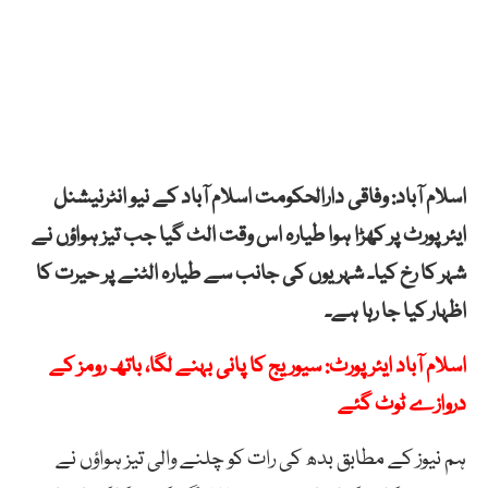
اسلام آباد: وفاقی دارالحکومت اسلام آباد کے نیو انٹرنیشنل
ایئرپورٹ پر کھڑا ہوا طیارہ اس وقت الٹ گیا جب تیز ہواؤں نے
شہر کا رخ کیا۔ شہریوں کی جانب سے طیارہ الٹنے پر حیرت کا
اظہار کیا جا رہا ہے۔
اسلام آباد ایئرپورٹ: سیوریج کا پانی بہنے لگا، باتھ رومز کے
دروازے ٹوٹ گئے
ہم نیوز کے مطابق بدھ کی رات کو چلنے والی تیز ہواؤں نے