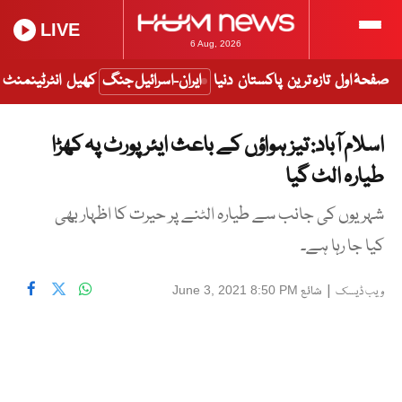
LIVE
6 Aug, 2026
صفحۂ اول
تازہ ترین
پاکستان
دنیا
ایران-اسرائیل جنگ
کھیل
انٹرٹینمنٹ
اسلام آباد: تیز ہواؤں کے باعث ایئرپورٹ پہ کھڑا
طیارہ الٹ گیا
شہریوں کی جانب سے طیارہ الٹنے پر حیرت کا اظہار بھی
کیا جا رہا ہے۔
|
شائع
June 3, 2021 8:50 PM
ویب ڈیسک