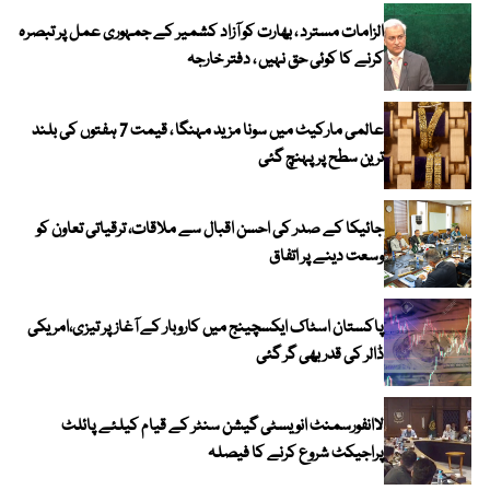
الزامات مسترد ، بھارت کو آزاد کشمیر کے جمہوری عمل پر تبصرہ
کرنے کا کوئی حق نہیں ، دفتر خارجہ
عالمی مارکیٹ میں سونا مزید مہنگا ، قیمت 7 ہفتوں کی بلند
ترین سطح پر پہنچ گئی
جائیکا کے صدر کی احسن اقبال سے ملاقات، ترقیاتی تعاون کو
وسعت دینے پر اتفاق
پاکستان اسٹاک ایکسچینج میں کاروبار کے آغاز پر تیزی،امریکی
ڈالر کی قدر بھی گر گئی
لاانفورسمنٹ انویسٹی گیشن سنٹر کے قیام کیلئے پائلٹ
پراجیکٹ شروع کرنے کا فیصلہ