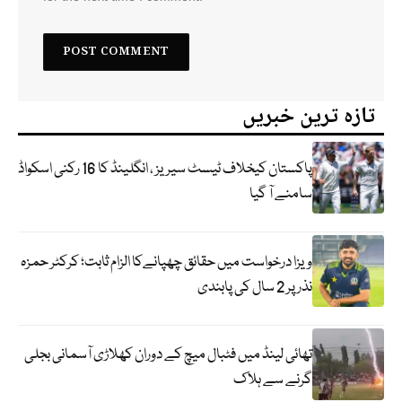
تازہ ترین خبریں
پاکستان کیخلاف ٹیسٹ سیریز ، انگلینڈ کا 16 رکنی اسکواڈ
سامنے آ گیا
ویزا درخواست میں حقائق چھپانےکا الزام ثابت؛ کرکٹر حمزہ
نذر پر 2 سال کی پابندی
تھائی لینڈ میں فٹبال میچ کے دوران کھلاڑی آسمانی بجلی
گرنے سے ہلاک