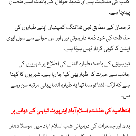
کلب کی ملکیت ہے اور شدید طوفان کے باعث اسے نقصان
پہنچا ہے۔
ترجمان کے مطابق نجی فلائنگ کمپنیاں اپنے طیاروں کی
حفاظت کی خود ذمہ دار ہوتی ہیں اور اس حوالے سے سول ایوی
ایشن کا کوئی کردار نہیں ہوتا ہے۔
تیز ہواؤں کے باعث طیارہ الٹنے کی اطلاع پر شہریوں کی
جانب سے حیرت کا اظہار بھی کیا جا رہا ہے۔ شہریوں کا کہنا
ہے کہ ٹرک الٹنا تو سنا تھا یہ طیارہ الٹنا پہلی مرتبہ سن رہے
ہیں۔
انتظامیہ کی غفلت، اسلام آباد ایئرپورٹ تباہی کے دہانے پر
بدھ اور جمعرات کی درمیانی شب اسلام آباد میں موسلا دھار