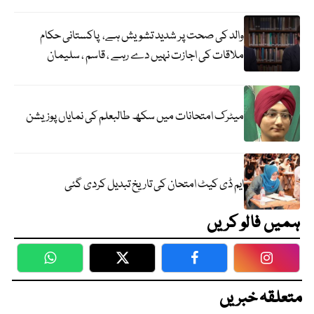
والد کی صحت پر شدید تشویش ہے، پاکستانی حکام
ملاقات کی اجازت نہیں دے رہے ، قاسم ، سلیمان
میٹرک امتحانات میں سکھ طالبعلم کی نمایاں پوزیشن
ایم ڈی کیٹ امتحان کی تاریخ تبدیل کردی گئی
ہمیں فالو کریں
WhatsApp
Twitter
Facebook
Faceboo
متعلقہ خبریں