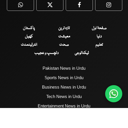
WhatsApp
Twitter
Facebook
Faceboo
صفحۂ اول
تازہ ترین
پاکستان
دنیا
معیشت
کھیل
تعلیم
صحت
انٹرٹینمنٹ
ٹیکنالوجی
دلچسپ و عجیب
Pakistan News in Urdu
Sports News in Urdu
Business News in Urdu
Tech News in Urdu
Entertainment News in Urdu
Health News in Urdu
Hum News English