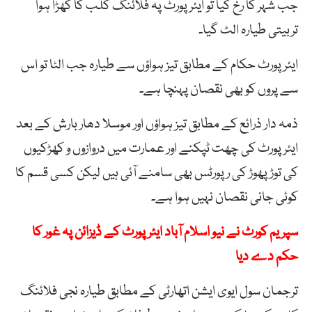
جب شہر کا رخ کیا تو ایئرپورٹ پہ فلائنگ کلب کا کھڑا ہوا
تربیتی طیارہ الٹ گیا۔
ایئرپورٹ حکام کے مطابق تیز ہواؤں سے طیارہ جب الٹا تو اس
سے پروں کو بھی نقصان پہنچا ہے۔
ذمہ دار ذرائع کے مطابق تیز ہواؤں اور موسلا دھار بارش کے بعد
ایئرپورٹ کی چھت ٹپکنے اور عمارت میں دروازوں و کھڑکیوں
کی توڑپھوڑ کی رپورٹس بھی سامنے آئی ہیں لیکن کسی قسم کا
کوئی جانی نقصان نہیں ہوا ہے۔
سپریم کورٹ نے نیو اسلام آباد ایئرپورٹ کے ڈیزائن پہ غور کا
حکم دے دیا
ترجمان سول ایوی ایشن اتھارٹی کے مطابق طیارہ نجی فلائنگ