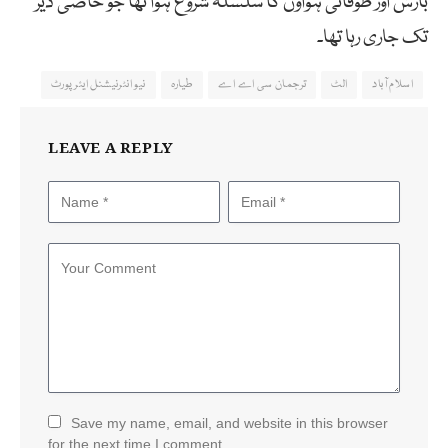
بارش اور طوفانی ہواؤں کا سلسلہ شروع ہوا تھا جو خاصی دیر
تک جاری رہا تھا۔
اسلام آباد
الٹ
ترجمان سی اے اے
طیارہ
نیو انٹرنیشنل ایئرپورٹ
LEAVE A REPLY
Save my name, email, and website in this browser
for the next time I comment.