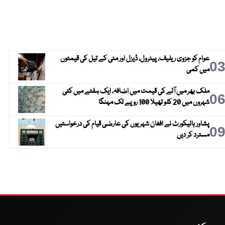
عوام کو جزوی ریلیف، پیٹرول، ڈیزل اور مٹی کے تیل کی قیمتوں
0
میں کمی
ملک بھر میں آٹے کی قیمت میں اضافہ، ایک ہفتے میں کئی
0
شہروں میں 20 کلو تھیلا 100 روپے تک مہنگا
پشاور ہائیکورٹ نے افغان شہریوں کی عارضی قیام کی درخواستیں
0
مسترد کر دیں