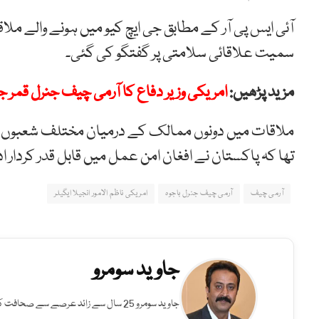
آئی ایس پی آر کے مطابق جی ایچ کیو میں ہونے والے م
سمیت علاقائی سلامتی پر گفتگو کی گئی۔
مزید پڑھیں:
امریکی وزیر دفاع کا آرمی چیف جنرل قمر جا
ملاقات میں دونوں ممالک کے درمیان مختلف شعبوں میں دو
تھا کہ پاکستان نے افغان امن عمل میں قابل قدر کردار اد
آرمی چیف
آرمی چیف جنرل باجوہ
امریکی ناظم الامور انجیلا ایگیلر
جاوید سومرو
جاوید سومرو 25 سال سے زائد عرصے سے صح