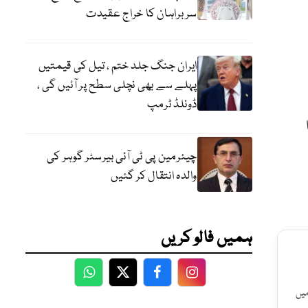
سربراہان کا خراج عقیدت
ایران جنگ جلد ختم ، تیل کی قیمتیں
پہلے سے بھی نچلی سطح پر آئیں گی ،
ڈونلڈ ٹرمپ
چیئرمین پی ٹی آئی بیرسٹر گوہر کی
والدہ انتقال کر گئیں
ہمیں فالو کریں
WhatsApp
Twitter
Facebook
Facebook
میں