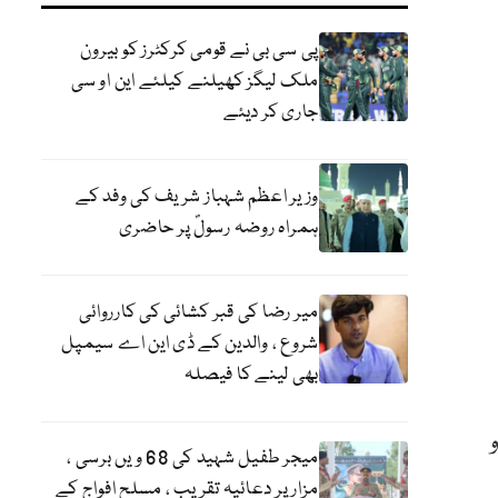
پی سی بی نے قومی کرکٹرز کو بیرون
ملک لیگز کھیلنے کیلئے این او سی
جاری کر دیئے
وزیر اعظم شہباز شریف کی وفد کے
ہمراہ روضہ رسولؐ پر حاضری
میر رضا کی قبر کشائی کی کارروائی
شروع ، والدین کے ڈی این اے سیمپل
بھی لینے کا فیصلہ
میجر طفیل شہید کی 68 ویں برسی ،
مزار پر دعائیہ تقریب ، مسلح افواج کے