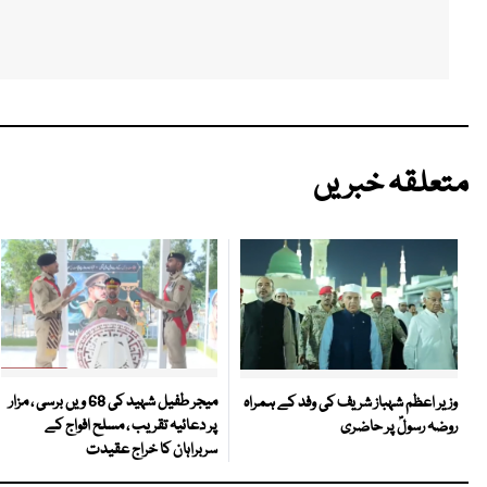
متعلقہ خبریں
میجر طفیل شہید کی 68 ویں برسی ، مزار
وزیر اعظم شہباز شریف کی وفد کے ہمراہ
پر دعائیہ تقریب ، مسلح افواج کے
روضہ رسولؐ پر حاضری
سربراہان کا خراج عقیدت