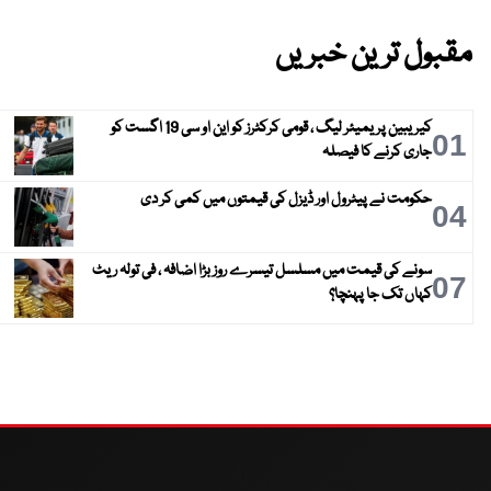
مقبول ترین خبریں
کیریبین پریمیئر لیگ ، قومی کرکٹرز کو این او سی 19 اگست کو
01
جاری کرنے کا فیصلہ
حکومت نے پیٹرول اور ڈیزل کی قیمتوں میں کمی کر دی
04
سونے کی قیمت میں مسلسل تیسرے روز بڑا اضافہ ، فی تولہ ریٹ
07
کہاں تک جا پہنچا؟