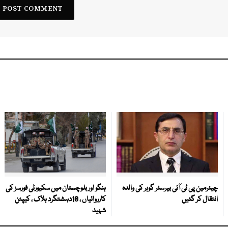
چیئرمین پی ٹی آئی بیرسٹر گوہر کی والدہ
ہنگو اور بلوچستان میں سکیورٹی فورسز کی
انتقال کر گئیں
کارروائیاں ، 10دہشتگرد ہلاک ، کیپٹن
شہید