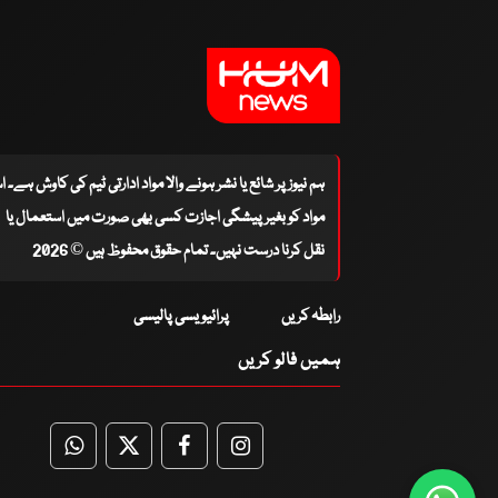
ہم نیوز پر شائع یا نشر ہونے والا مواد ادارتی ٹیم کی کاوش ہے۔ 
مواد کو بغیر پیشگی اجازت کسی بھی صورت میں استعمال یا
نقل کرنا درست نہیں۔ تمام حقوق محفوظ ہیں © 2026
رابطہ کریں
پرائیویسی پالیسی
ہمیں فالو کریں
WhatsApp
Twitter
Facebook
Facebook