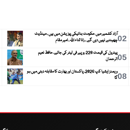
آزاد کشمیر میں حکومت بنانیکی پوزیشن میں ہیں ، مینڈیٹ
3
02
چھیننے نہیں دیں گے ، رانا ثناء اللہ ، امیر مقام
پیٹرول کی قیمت 228 روپے فی لیٹر کی جائے، حافظ نعیم
6
05
الرحمان
ویمنز ایشیا کپ 2026، پاکستان اور بھارت کا مقابلہ دبئی میں ہو
9
08
گا