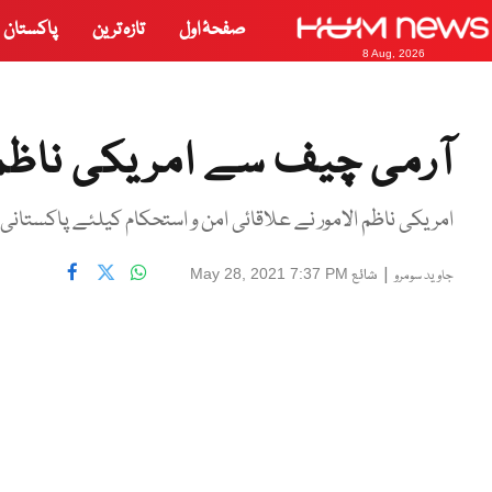
صفحۂ اول
تازہ ترین
پاکستان
8 Aug, 2026
آرمی چیف سے امریکی ناظم ال
امریکی ناظم الامور نے علاقائی امن و استحکام کیلئے پاکستانی 
|
شائع
May 28, 2021 7:37 PM
جاوید سومرو