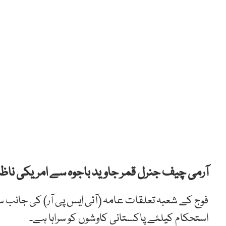
آرمی چیف جنرل قمر جاوید باجوہ سے امریکی ناظم ا
فوج کے شعبہ تعلقات عامہ (آئی ایس پی آر) کی جانب س
استحکام کیلئے پاکستانی کاوشوں کو سراہا ہے۔