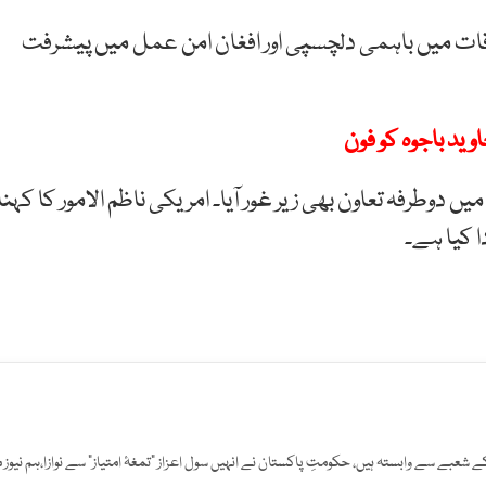
لاقات میں باہمی دلچسپی اور افغان امن عمل میں پیشرفت
وید باجوہ کو فون
طرفہ تعاون بھی زیر غور آیا۔ امریکی ناظم الامور کا کہنا
ا کیا ہے۔
افت کے شعبے سے وابستہ ہیں، حکومتِ پاکستان نے انہیں سول اعزاز "تمغۂ امتیاز" سے نوازا،ہم نیوز 