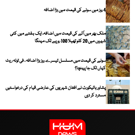
4 روز میں سونے کی قیمت میں بڑا اضافہ
ملک بھر میں آٹے کی قیمت میں اضافہ، ایک ہفتے میں کئی
شہروں میں 20 کلو تھیلا 100 روپے تک مہنگا
سونے کی قیمت میں مسلسل تیسرے روز بڑا اضافہ ، فی تولہ ریٹ
کہاں تک جا پہنچا؟
پشاور ہائیکورٹ نے افغان شہریوں کی عارضی قیام کی درخواستیں
مسترد کر دیں