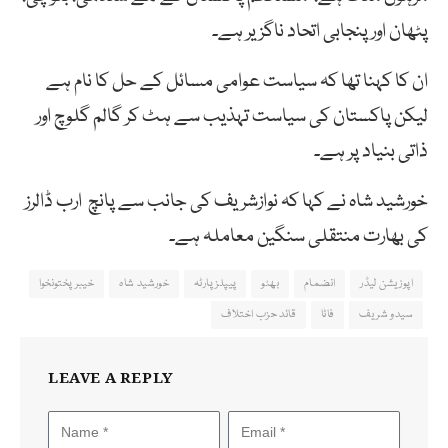
پٹھان اور پنجابی اتحاد ناگزیر ہے۔
ان کا کہنا تھا کہ سیاست عوامی مسائل کے حل کا نام ہے
لیکن پاکستان کی سیاست تہذیب سے ہٹ کر گالم گلوچ اور
ذاتی بنیاد پر ہے۔
خورشید شاہ نے کہا کہ نوازشریف کی جانب سے پانچ ارب ڈالرز
کی بھارت منتقلی سنگین معاملہ ہے۔
اپوزیشن لیڈر
انضمام
بھٹو
پیپلز پارٹہ
خورشید شاہ
خیبرپختونخوا
سیدو شریف
فاٹا
قائد حزب اختلاف
LEAVE A REPLY