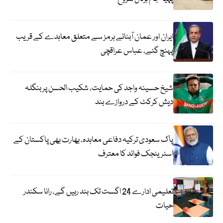
ایران اور عمان آبنائے ہرمز سے متعلق معاہدے کے قریب
پہنچ گئے، عباس عراقچی
شیخ حسینہ واجد کی حمایت، شکیب الحسن پر بنگلہ
دیش کرکٹ کے دروازے بند
پاک سعودی ترکیہ دفاعی معاہدہ، بھارت بھی پاکستان کے
اسٹریٹجک فوائد کا معترف
تعلیمی ادارے 24 اگست تک بند رہیں گے، رانا سکندر
حیات