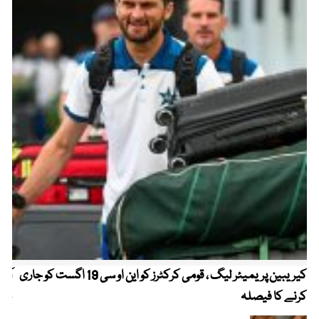
کیریبین پریمیئر لیگ ، قومی کرکٹرز کو این او سی 19 اگست کو جاری
آز
کرنے کا فیصلہ
چھی