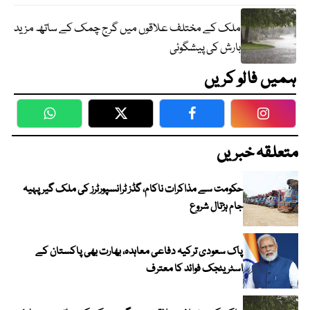
ملک کے مختلف علاقوں میں گرج چمک کے ساتھ مزید
بارش کی پیشگوئی
ہمیں فالو کریں
WhatsApp
Twitter
Facebook
Faceboo
متعلقہ خبریں
حکومت سے مذاکرات ناکام، گڈز ٹرانسپورٹرز کی ملک گیر پہیہ
جام ہڑتال شروع
پاک سعودی ترکیہ دفاعی معاہدہ، بھارت بھی پاکستان کے
اسٹریٹجک فوائد کا معترف