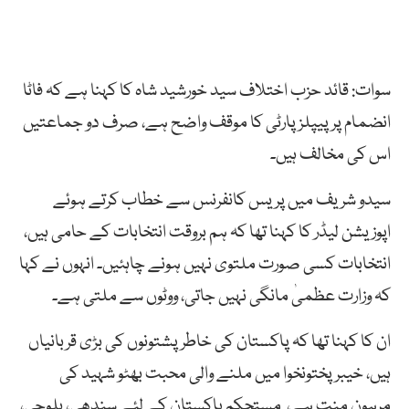
سوات: قائد حزب اختلاف سید خورشید شاہ کا کہنا ہے کہ فاٹا
انضمام پر پیپلزپارٹی کا موقف واضح ہے، صرف دو جماعتیں
اس کی مخالف ہیں۔
سیدو شریف میں پریس کانفرنس سے خطاب کرتے ہوئے
اپوزیشن لیڈر کا کہنا تھا کہ ہم بروقت انتخابات کے حامی ہیں،
انتخابات کسی صورت ملتوی نہیں ہونے چاہئیں۔ انہوں نے کہا
کہ وزارت عظمیٰ مانگی نہیں جاتی، ووٹوں سے ملتی ہے۔
ان کا کہنا تھا کہ پاکستان کی خاطر پشتونوں کی بڑی قربانیاں
ہیں، خیبر پختونخوا میں ملنے والی محبت بھٹو شہید کی
مرہون منت ہے، مستحکم پاکستان کے لئے سندھی، بلوچی،