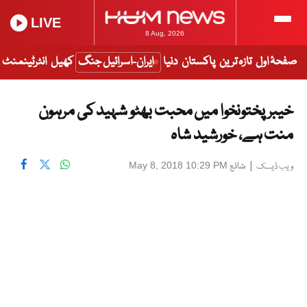
LIVE
8 Aug, 2026
صفحۂ اول
تازہ ترین
پاکستان
دنیا
ایران-اسرائیل جنگ
کھیل
انٹرٹینمنٹ
خیبر پختونخوا میں محبت بھٹو شہید کی مرہون
منت ہے، خورشید شاہ
|
شائع
May 8, 2018 10:29 PM
ویب ڈیسک