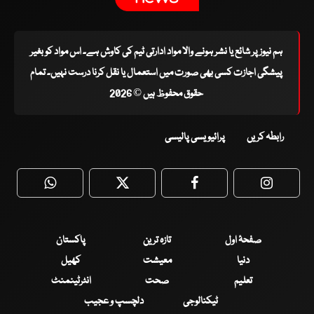
ہم نیوز پر شائع یا نشر ہونے والا مواد ادارتی ٹیم کی کاوش ہے۔ اس مواد کو بغیر
پیشگی اجازت کسی بھی صورت میں استعمال یا نقل کرنا درست نہیں۔ تمام
حقوق محفوظ ہیں © 2026
رابطہ کریں
پرائیویسی پالیسی
WhatsApp
Twitter
Facebook
Faceboo
صفحۂ اول
تازہ ترین
پاکستان
دنیا
معیشت
کھیل
تعلیم
صحت
انٹرٹینمنٹ
ٹیکنالوجی
دلچسپ و عجیب