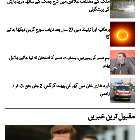
ملک کے مختلف علاقوں میں گرج چمک کے ساتھ مزید بارش
کی پیشگوئی
برطانیہ اور آئرلینڈ میں 27 سال بعد نایاب سورج گرہن دیکھا جائے
گا
ہم صبر کر رہے ہیں، ہمارے صبر کا امتحان نہ لیا جائے، بلاول
بھٹو
ڈیرہ غازی خان میں گھر کی چھت گر گئی ، 2 جاں بحق ، 3 افراد
زخمی
مقبول ترین خبریں