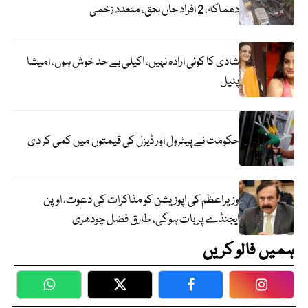
دھماکہ، 2 افراد جاں بحق، متعدد زخمی
شادی کا کوئی ارادہ نہیں، اکیلی بے حد خوش ہوں، امیشا
پٹیل
حکومت نے پیٹرول اور ڈیزل کی قیمتوں میں کمی کر دی
وزیراعظم کی اپوزیشن کو مذاکرات کی دعوت، اوپن
ایجنڈے پر بات ہوگی، طارق فضل چودھری
ہمیں فالو کریں
WhatsApp
Twitter
Facebook
Faceboo