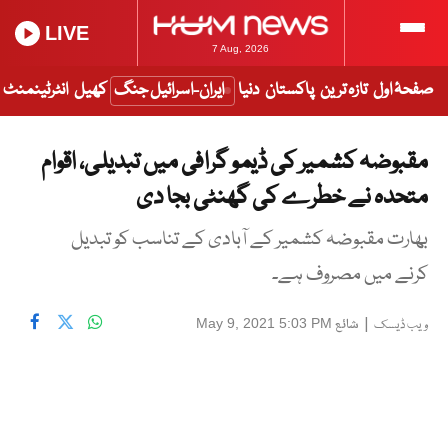
LIVE
7 Aug, 2026
صفحۂ اول
تازہ ترین
پاکستان
دنیا
ایران-اسرائیل جنگ
کھیل
انٹرٹینمنٹ
مقبوضہ کشمیر کی ڈیمو گرافی میں تبدیلی، اقوام
متحدہ نے خطرے کی گھنٹی بجا دی
بھارت مقبوضہ کشمیر کے آبادی کے تناسب کو تبدیل
کرنے میں مصروف ہے۔
|
شائع
May 9, 2021 5:03 PM
ویب ڈیسک