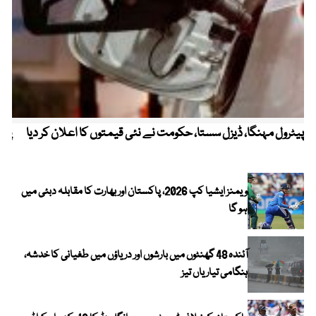
پیٹرول مہنگا، ڈیزل سستا، حکومت نے نئی قیمتوں کا اعلان کر دیا
پنج
ویمنز ایشیا کپ 2026، پاکستان اور بھارت کا مقابلہ دبئی میں
ہو گا
آئندہ 48 گھنٹوں میں بارشوں اور دریاؤں میں طغیانی کا خدشہ،
ہنگامی تیاریاں تیز