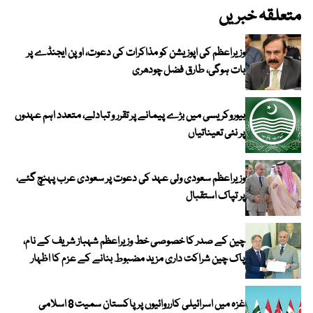
متعلقہ خبریں
وزیراعظم کی اپوزیشن کو مذاکرات کی دعوت، اوپن ایجنڈے پر
بات ہوگی، طارق فضل چودھری
بیوروکریسی میں بڑے پیمانے پر تقرر و تبادلے، متعدد اہم عہدوں
پر نئی تعیناتیاں
وزیراعظم سعودی ولی عہد کی دعوت پر سعودی عرب پہنچ گئے،
پر تپاک استقبال
چین کے صدر کا خصوصی خط وزیراعظم شہباز شریف کے نام،
پاک چین شراکت داری مزید مضبوط بنانے کے عزم کا اظہار
غزہ میں اسرائیلی کارروائیوں پر پاکستان سمیت 8 اسلامی