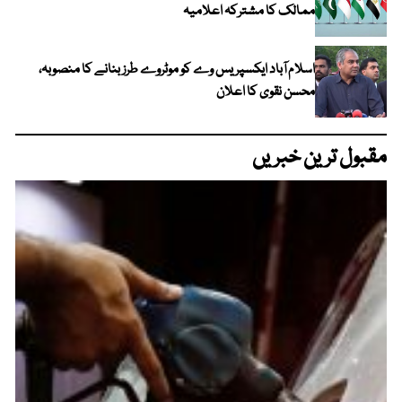
ممالک کا مشترکہ اعلامیہ
اسلام آباد ایکسپریس وے کو موٹروے طرز بنانے کا منصوبہ،
محسن نقوی کا اعلان
مقبول ترین خبریں