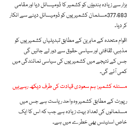
ہزار سے زیادہ ہندوؤں کو کشمیر کا ڈومیسائل دیا اور مقامی
377،683مسلمان کشمیریوں کو ڈومیسائل دینے سے انکار
کر دیا۔
اقوام متحدہ کے ماہرین کے مطابق تبدیلیاں کشمیریوں کو
مذہبی، ثقافتی اور سیاسی حقوق سے دور لے جائیں گی
جس کے نتیجے میں کشمیریوں کی سیاسی نمائندگی میں
کمی آئے گی۔
مسئلہ کشمیر: ہم سعودی قیادت کی طرف دیکھ رہےہیں
رپورٹ کے مطابق کشمیر وہ واحد ریاست ہے جس میں
مسلمانوں کی تعداد بہت زیادہ ہے جب کہ اس کا ایک
خاص اسٹیٹس بھی خطرے میں ہے۔