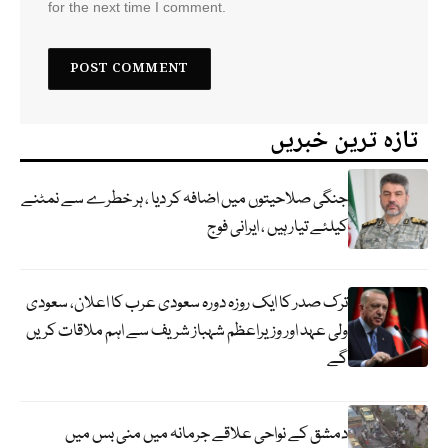
for the next time I comment.
تازہ ترین خبریں
جنگی صلاحیتوں میں اضافہ کر دیا ، ہر خطرے سے نمٹنے
کیلئے تیار ہیں ، ایرانی فوج
ترک صدر کا ایک روزہ دورہ سعودی عرب کا اعلان، سعودی
ولی عہد اور وزیراعظم شہباز شریف سے اہم ملاقات کریں
گے
دمشق کے نواحی علاقے جرمانہ میں منی بس میں