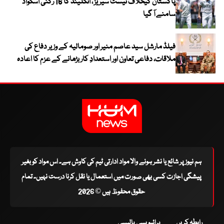
پاکستان کیخلاف ٹیسٹ سیریز ، انگلینڈ کا 16 رکنی اسکواڈ
سامنے آ گیا
فیلڈ مارشل سید عاصم منیر اور صومالیہ کے وزیر دفاع کی
ملاقات، دفاعی تعاون اور استعدادِ کار بڑھانے کے عزم کا اعادہ
ہم نیوز پر شائع یا نشر ہونے والا مواد ادارتی ٹیم کی کاوش ہے۔ اس مواد کو بغیر
پیشگی اجازت کسی بھی صورت میں استعمال یا نقل کرنا درست نہیں۔ تمام
حقوق محفوظ ہیں © 2026
رابطہ کریں
پرائیویسی پالیسی