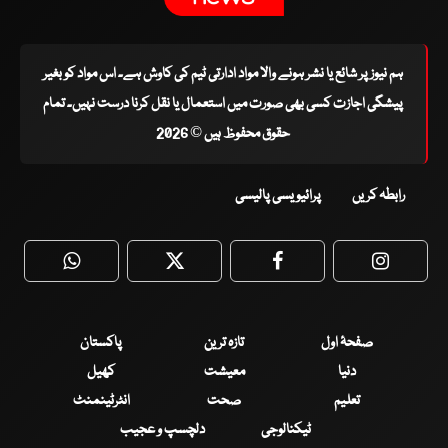
ہم نیوز پر شائع یا نشر ہونے والا مواد ادارتی ٹیم کی کاوش ہے۔ اس مواد کو بغیر
پیشگی اجازت کسی بھی صورت میں استعمال یا نقل کرنا درست نہیں۔ تمام
حقوق محفوظ ہیں © 2026
رابطہ کریں
پرائیویسی پالیسی
WhatsApp
Twitter
Facebook
Faceboo
صفحۂ اول
تازہ ترین
پاکستان
دنیا
معیشت
کھیل
تعلیم
صحت
انٹرٹینمنٹ
ٹیکنالوجی
دلچسپ و عجیب