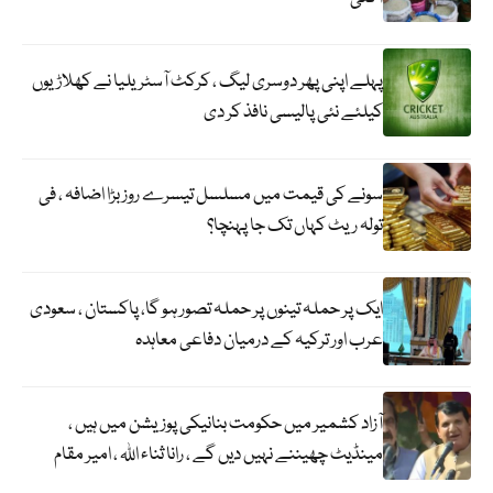
پہلے اپنی پھر دوسری لیگ ، کرکٹ آسٹریلیا نے کھلاڑیوں
کیلئے نئی پالیسی نافذ کر دی
سونے کی قیمت میں مسلسل تیسرے روز بڑا اضافہ ، فی
تولہ ریٹ کہاں تک جا پہنچا؟
ایک پر حملہ تینوں پر حملہ تصور ہو گا، پاکستان ، سعودی
عرب اور ترکیہ کے درمیان دفاعی معاہدہ
آزاد کشمیر میں حکومت بنانیکی پوزیشن میں ہیں ،
مینڈیٹ چھیننے نہیں دیں گے ، رانا ثناء اللہ ، امیر مقام