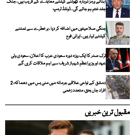
آبنائے ہرمز دوبارہ کھولنے کیلئے معاہدے کے قریب ہیں ، جنگ
جلد ختم ہو جائے گی ، ڈونلڈ ٹرمپ
جنگی صلاحیتوں میں اضافہ کر دیا ، ہر خطرے سے نمٹنے
کیلئے تیار ہیں ، ایرانی فوج
ترک صدر کا ایک روزہ دورہ سعودی عرب کا اعلان، سعودی ولی
عہد اور وزیراعظم شہباز شریف سے اہم ملاقات کریں گے
دمشق کے نواحی علاقے جرمانہ میں منی بس میں دھماکہ، 2
افراد جاں بحق، متعدد زخمی
مقبول ترین خبریں