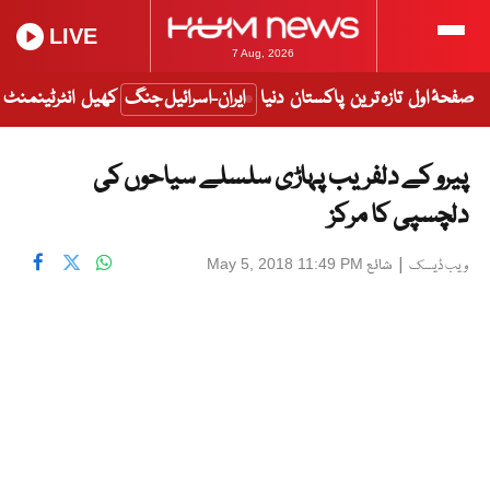
LIVE
7 Aug, 2026
صفحۂ اول
تازہ ترین
پاکستان
دنیا
ایران-اسرائیل جنگ
کھیل
انٹرٹینمنٹ
پیرو کے دلفریب پہاڑی سلسلے سیاحوں کی
دلچسپی کا مرکز
|
شائع
May 5, 2018 11:49 PM
ویب ڈیسک