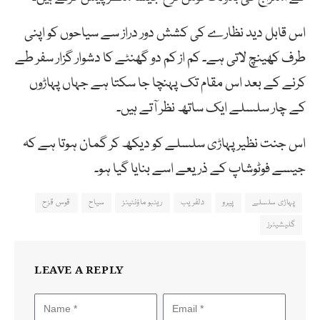
اس قابل دید نظارے کی کشش دور دراز سے سیاحوں کو اپنی
طرف کھینچ لاتی ہے۔ کم از کم دو گھنٹے کا دشوار گزار سفر طے
کرنے کے بعد اس مقام تک پہنچا جا سکتا ہے جہاں پہاڑوں
کے چار سلسلے ایک ساتھ نظر آتے ہیں۔
اس جنت نظیر پہاڑی سلسلے کو دیکھ کر گمان ہوتا ہے کہ
جیسے فوٹوشاپ کے ذریعے اسے بنایا گیا ہو۔
پہاڑی سلسلے
پیرو
دلفریب
رینبو ماؤنٹینز
سیاح
قوس قزح
گلیشیئرز
LEAVE A REPLY