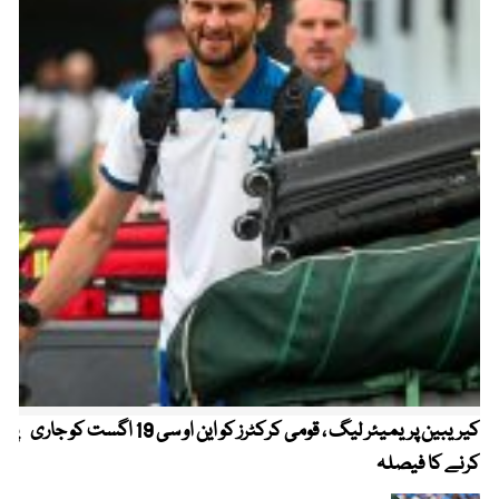
کیریبین پریمیئر لیگ ، قومی کرکٹرز کو این او سی 19 اگست کو جاری
پیٹ
کرنے کا فیصلہ