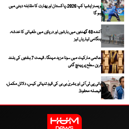
ویمنز ایشیا کپ 2026، پاکستان اور بھارت کا مقابلہ دبئی میں
ہو گا
آئندہ 48 گھنٹوں میں بارشوں اور دریاؤں میں طغیانی کا خدشہ،
ہنگامی تیاریاں تیز
عالمی مارکیٹ میں سونا مزید مہنگا ، قیمت 7 ہفتوں کی بلند
ترین سطح پر پہنچ گئی
بانی پی ٹی آئی اور بشریٰ بی بی کی قیدِ تنہائی کیس، دلائل مکمل،
فیصلہ محفوظ