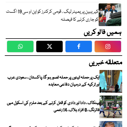
کیریبین پریمیئر لیگ ، قومی کرکٹرز کو این او سی 19 اگست
کو جاری کرنے کا فیصلہ
ہمیں فالو کریں
WhatsApp
Twitter
Facebook
Faceboo
متعلقہ خبریں
ایک پر حملہ تینوں پر حملہ تصور ہو گا، پاکستان ، سعودی عرب
اور ترکیہ کے درمیان دفاعی معاہدہ
بینکاک ، دادا اور دادی کو قتل کرنے کے بعد ملزم کی اسکول میں
فائرنگ ، 8 افراد ہلاک ، 14 زخمی