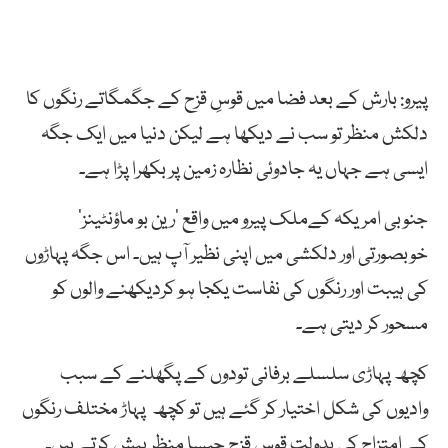
پیرو: بارش کے بعد فضا میں قوسِ قزح کے جگمگاتے رنگوں کا
دلکش منظر تو سب نے دیکھا ہے لیکن دنیا میں ایک جگہ
ایسی ہے جہاں یہ جادوئی نظارہ زمین پر بکھرا پڑا ہے۔
جنوبی امریکہ کےملک پیرو میں واقع ‘رین بو ماؤنٹینز’
خوبصورتی اور دلکشی میں اپنی نظیر آپ ہیں۔ اس جگہ پہاڑوں
کی ہیبت اور رنگوں کی نفاست یکجا ہو کردیکھنے والوں کو
مسحور کر دیتی ہے۔
کچھ پہاڑی سلسلے برفانی تودوں کے پگھلنے کے سبب
وادیوں کی شکل اختیار کر گئے ہیں تو کچھ پہاڑ مختلف رنگوں
کے امتزاج کی بدولت قوس قزح جیسا منظر پیش کرتے ہیں۔