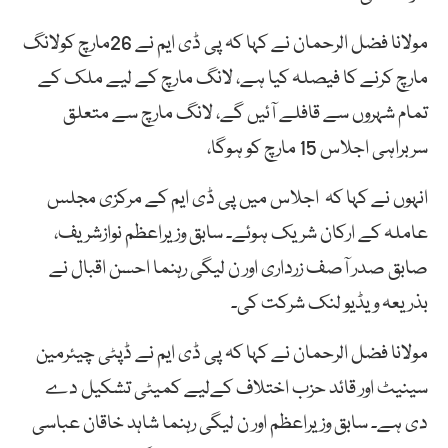
مولانا فضل الرحمان نے کہا کہ پی ڈی ایم نے 26مارچ کولانگ
مارچ کرنے کا فیصلہ کیا ہے، لانگ مارچ کے لیے ملک کے
تمام شہروں سے قافلے آئیں گے، لانگ مارچ سے متعلق
سربراہی اجلاس 15 مارچ کو ہوگا،
انہوں نے کہا کہ اجلاس میں پی ڈی ایم کے مرکزی مجلس
عاملہ کے ارکان شریک ہوئے۔ سابق وزیراعظم نوازشریف،
صابق صدر آصف زرداری اور ن لیگی رہنما احسن اقبال نے
بذریعہ ویڈیو لنک شرکت کی۔
مولانا فضل الرحمان نے کہا کہ پی ڈی ایم نے ڈپٹی چیئرمین
سینیٹ اور قائد حزب اختلاف کےلیے کمیٹی تشکیل دے
دی ہے۔ سابق وزیراعظم اور ن لیگی رہنما شاہد خاقان عباسی