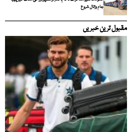
جام ہڑتال شروع
مقبول ترین خبریں