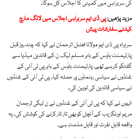
کی سربراہی میں کمیٹی کا اجلاس کل ہوگا۔
مزید پڑھیں:
پی ڈی ایم سربراہی اجلاس میں لانگ مارچ
کیلئے سفارشات پیش
سربراہ پی ڈی ایم مولانا فضل الرحمان نے کہا کہ چند روز قبل
پارلیمنٹ ہاوَس کے باہر مسلم لیگ ن کے قائدین میڈیا سے
گفتگو کررہے تھے، پارلیمنٹ ہاوَس کے باہر پی ٹی آئی کے
غنڈوں نے سیاسی رہنماوَں پر حملہ کیا۔ پی ٹی آئی کے غنڈوں
نے سیاسی قائدین کی توہین کی۔
انہوں نے کہا کہ پی ٹی آئی کے غنڈوں نے ن لیگی ترجمان
مریم اورنگزیب کے آنچل کو بھی تار تار کرنے کی کوشش کی۔ یہ
واقعہ قابل نفرت اور قابل مذمت ہے۔