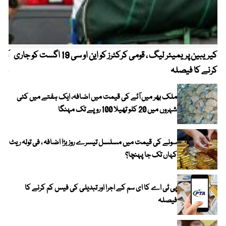
کیریبین پریمیئر لیگ ، قومی کرکٹرز کو این او سی 19 اگست کو جاری
آز
کرنے کا فیصلہ
چھی
ملک بھر میں آٹے کی قیمت میں اضافہ، ایک ہفتے میں کئی
شہروں میں 20 کلو تھیلا 100 روپے تک مہنگا
سونے کی قیمت میں مسلسل تیسرے روز بڑا اضافہ ، فی تولہ ریٹ
کہاں تک جا پہنچا؟
پی ٹی اے کا ای سم کے اجرا اور تبدیلی کی فیس کم کرنے کا
فیصلہ