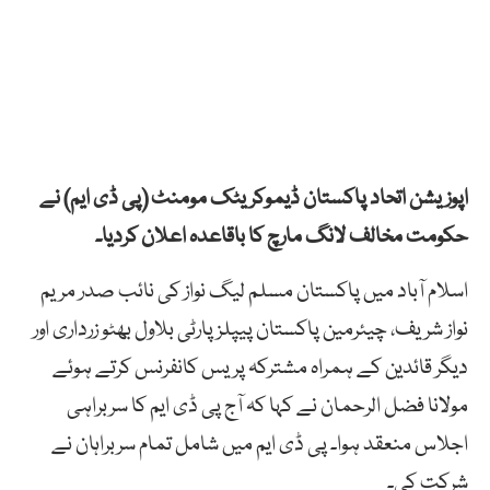
اپوزیشن اتحاد پاکستان ڈیموکریٹک مومنٹ (پی ڈی ایم) نے
حکومت مخالف لانگ مارچ کا باقاعدہ اعلان کردیا۔
اسلام آباد میں پاکستان مسلم لیگ نواز کی نائب صدر مریم
نواز شریف، چیئرمین پاکستان پیپلز پارٹی بلاول بھٹو زرداری اور
دیگر قائدین کے ہمراہ مشترکہ پریس کانفرنس کرتے ہوئے
مولانا فضل الرحمان نے کہا کہ آج پی ڈی ایم کا سربراہی
اجلاس منعقد ہوا۔ پی ڈی ایم میں شامل تمام سربراہان نے
شرکت کی۔