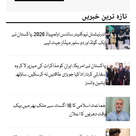
تازہ ترین خبریں
انٹرنیشنل نیوکلیئر سائنس اولمپیاڈ 2026، پاکستان نے
ایک گولڈ اور دو سلور میڈلز جیت لیے
پاکستان نے امریکا، ایران کو مذاکرات کی میز پر لا کر وہ
سفارتی کردار اداکیا جو بڑی طاقتیں نہ کرسکیں، ساؤتھ
ایشین وائسز
جماعت اسلامی کا 16 اگست سے ملک بھر میں بیک
وقت دھرنوں کا اعلان