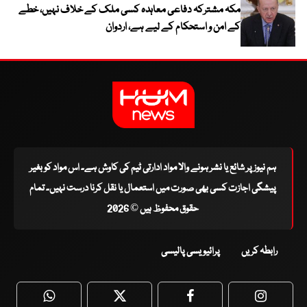
مکہ مشترکہ دفاعی معاہدہ کسی ملک کے خلاف نہیں، خطے
کے امن و استحکام کے لیے ہے، اردوان
ہم نیوز پر شائع یا نشر ہونے والا مواد ادارتی ٹیم کی کاوش ہے۔ اس مواد کو بغیر
پیشگی اجازت کسی بھی صورت میں استعمال یا نقل کرنا درست نہیں۔ تمام
حقوق محفوظ ہیں © 2026
رابطہ کریں
پرائیویسی پالیسی
WhatsApp
Twitter
Facebook
Faceboo