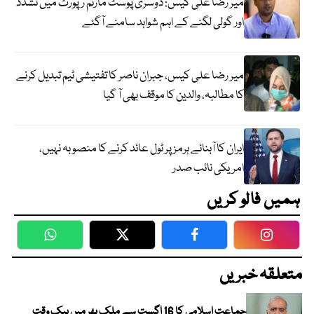
میر رضا علی کیس: دوسری پوسٹ مارٹم رپورٹ میں تشدد
اور گولی لگنے کے اہم شواہد سامنے آگئے
میر رضا علی کیس، جبران ناصر کا تفتیشی ٹیم تبدیل کرنے
کا مطالبہ، والدین کا موقف بھی آ گیا
ایران کا آبنائے ہرمز پر ٹول عائد کرنے کا منصوبہ نہیں،
امریکی نائب صدر
ہمیں فالو کریں
WhatsApp
Twitter
Facebook
Faceboo
متعلقہ خبریں
جماعت اسلامی کا 16 اگست سے ملک بھر میں بیک وقت