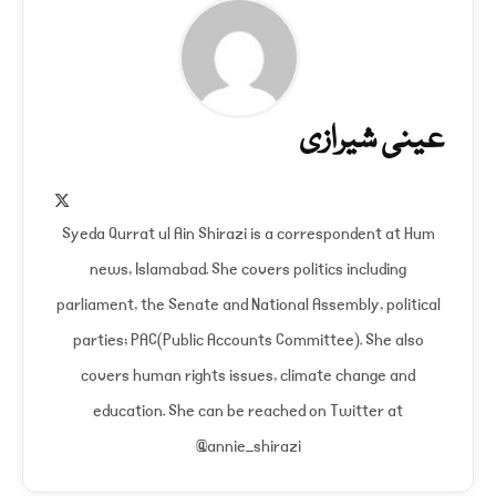
عینی شیرازی
X
(Twitter)
Syeda Qurrat ul Ain Shirazi is a correspondent at Hum
news, Islamabad. She covers politics including
parliament, the Senate and National Assembly, political
parties; PAC(Public Accounts Committee). She also
covers human rights issues, climate change and
education. She can be reached on Twitter at
@annie_shirazi