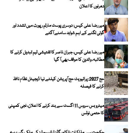
دھرنوں کا اعلان
میر رضا علی کیس: دوسری پوسٹ مارٹم رپورٹ میں تشدد اور
گولی لگنے کے اہم شواہد سامنے آگئے
میر رضا علی کیس، جبران ناصر کا تفتیشی ٹیم تبدیل کرنے کا
مطالبہ، والدین کا موقف بھی آ گیا
حج 2027: پرائیویٹ حج آپریشن کیلئے نیا ڈیجیٹل نظام نافذ
کرنے کا فیصلہ
میٹرو بس سروس 11 اگست سے بند کرنے کا اعلان، نجی کمپنی
کا حتمی نوٹس
حکومت سے مذاکرات ناکام، گڈز ٹرانسپورٹرز کی ملک گیر پہیہ