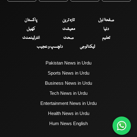
صفحۂ اول
تازہ ترین
پاکستان
دنیا
معیشت
کھیل
تعلیم
صحت
انٹرٹینمنٹ
ٹیکنالوجی
دلچسپ و عجیب
Pakistan News in Urdu
Sports News in Urdu
Business News in Urdu
Tech News in Urdu
Entertainment News in Urdu
Health News in Urdu
Hum News English