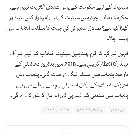
سینیٹ کے لیے حکومت کے پاس عددی اکثریت نہیں ہے۔
حکومت بتائے چیئرمین سینیٹ کےلیے امیدوار کس بنیاد پر
کھڑا کیا ہے؟ صادق سنجرانی کی جیت کا مطلب انتخاب میں
پیسہ چلا۔
انہوں نے کہا کہ قوم چیئرمین سینیٹ انتخاب کے لیے شو آف
ہینڈز کا انتظار کررہی ہے۔ 2018 میں بدترین دھاندلی کے
باوجود پنجاب میں مسلم لیگ ن جیت گئی۔ پنجاب میں
تحریک انصاف کے ارکان اسمبلی ہم سے رابطے میں ہیں۔
پنجاب میں تبدیلی کے لیے پی ڈی ایم مل کر غور کر ے گی۔
پی ڈی ایم
پی ڈی ایم لانگ مارچ
مولانا فضل الرحمان