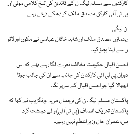
کارکنوں سے مسلم لیگ ن کے قائدین کی تلخ کلامی ہوئی اور
پی ٹی آئی
کارکن
مصدق
ملک
کو
دھکے
دیتے
رہے۔
ن لیگی
رہنماؤں
مصدق
ملک
اور
شاہد
خاقان
عباسی
نے
مکوں
اور
لاتو
ں
سے
اپنا
بچاؤ
کیا۔
احسن اقبال حکومت مخالف نعرے لگا رہے تھے کہ اس
دوران پی ٹی آئی کارکنان کی جانب سے ان کی جانب جوتا
اچھالا گیا جو احسن اقبال کے سر پر لگا۔
پاکستان مسلم لیگ ن کی ترجمان مریم اورنگزیب نے کہا کہ
پاکستان تحریک انصاف (پی ٹی آئی) والے دہشت گرد
ہیں، عمران خان وزیر اعظم نہیں رہے۔