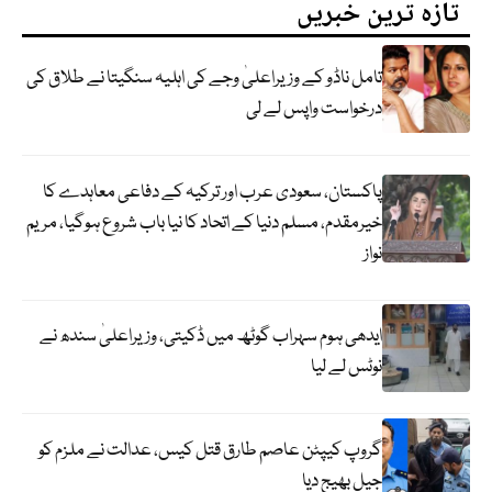
تازہ ترین خبریں
تامل ناڈو کے وزیراعلیٰ وجے کی اہلیہ سنگیتا نے طلاق کی
درخواست واپس لے لی
پاکستان، سعودی عرب اور ترکیہ کے دفاعی معاہدے کا
خیرمقدم، مسلم دنیا کے اتحاد کا نیا باب شروع ہوگیا، مریم
نواز
ایدھی ہوم سہراب گوٹھ میں ڈکیتی، وزیراعلیٰ سندھ نے
نوٹس لے لیا
گروپ کیپٹن عاصم طارق قتل کیس، عدالت نے ملزم کو
جیل بھیج دیا