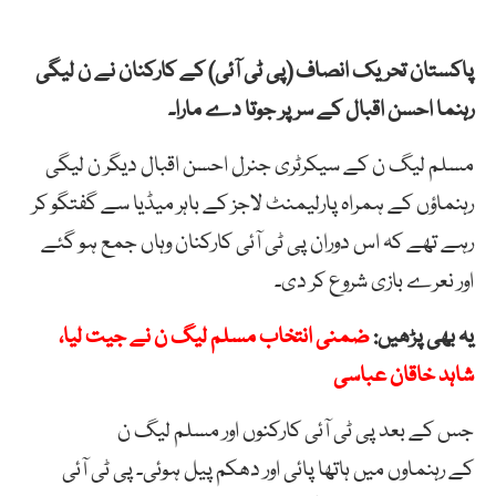
پاکستان تحریک انصاف (پی ٹی آئی) کے کارکنان نے ن لیگی
رہنما احسن اقبال کے سر پر جوتا دے مارا۔
مسلم لیگ ن کے سیکرٹری جنرل احسن اقبال دیگر ن لیگی
رہنماؤں کے ہمراہ پارلیمنٹ لاجز کے باہر میڈیا سے گفتگو کر
رہے تھے کہ اس دوران پی ٹی آئی کارکنان وہاں جمع ہو گئے
اور نعرے بازی شروع کر دی۔
یہ بھی پڑھیں:
ضمنی انتخاب مسلم لیگ ن نے جیت لیا،
شاہد خاقان عباسی
جس کے بعد پی
ٹی
آئی
کارکنوں
اور
مسلم
لیگ
ن
کے
رہنماوں
میں
ہاتھا
پائی
اور
دھکم
پی
ل ہوئی۔ پی ٹی آئی