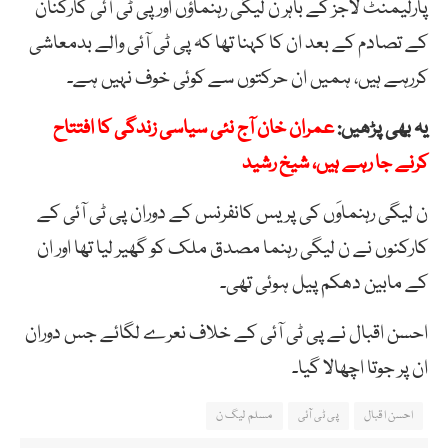
پارلیمنٹ لاجز کے باہر ن لیگی رہنماؤں اور پی ٹی آئی کارکنان
کے تصادم کے بعد ان کا کہنا تھا کہ پی ٹی آئی والے بدمعاشی
کررہے ہیں، ہمیں ان حرکتوں سے کوئی خوف نہیں ہے۔
یہ بھی پڑھیں:
عمران خان آج نئی سیاسی زندگی کا افتتاح
کرنے جا رہے ہیں، شیخ رشید
ن لیگی رہنماوَں کی پریس کانفرنس کے دوران پی ٹی آئی کے
کارکنوں نے ن لیگی رہنما مصدق ملک کو گھیر لیا تھا اور ان
کے مابین دھکم پیل ہوئی تھی۔
احسن اقبال نے پی ٹی آئی کے خلاف نعرے لگائے جس دوران
ان پر جوتا اچھالا گیا۔
احسن اقبال
پی ٹی آئی
مسلم لیگ ن