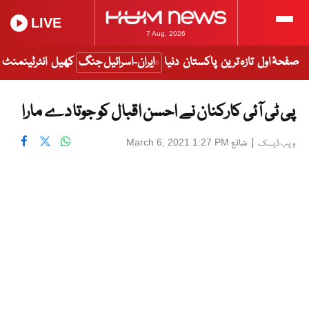
LIVE
7 Aug, 2026
صفحۂ اول
تازہ ترین
پاکستان
دنیا
ایران-اسرائیل جنگ
کھیل
انٹرٹینمنٹ
پی ٹی آئی کارکنان نے احسن اقبال کو جوتا دے مارا
|
شائع
March 6, 2021 1:27 PM
ویب ڈیسک