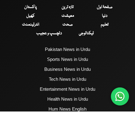
صفحۂ اول
تازہ ترین
پاکستان
دنیا
معیشت
کھیل
تعلیم
صحت
انٹرٹینمنٹ
ٹیکنالوجی
دلچسپ و عجیب
Pakistan News in Urdu
Sports News in Urdu
Business News in Urdu
Tech News in Urdu
Entertainment News in Urdu
Health News in Urdu
Hum News English