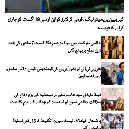
کیریبین پریمیئر لیگ ، قومی کرکٹرز کو این او سی 19 اگست کو جاری
پیٹ
کرنے کا فیصلہ
عالمی مارکیٹ میں سونا مزید مہنگا ، قیمت 7 ہفتوں کی بلند
ترین سطح پر پہنچ گئی
بانی پی ٹی آئی اور بشریٰ بی بی کی قیدِ تنہائی کیس، دلائل مکمل،
فیصلہ محفوظ
فیلڈ مارشل سید عاصم منیر اور صومالیہ کے وزیر دفاع کی
ملاقات، دفاعی تعاون اور استعدادِ کار بڑھانے کے عزم کا اعادہ
پاکستان کیخلاف ٹیسٹ سیریز ، انگلینڈ کا 16 رکنی اسکواڈ
سامنے آ گیا