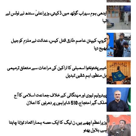
ایدھی ہوم سہراب گوٹھ میں ڈکیتی، وزیراعلیٰ سندھ نے نوٹس لے
لیا
گروپ کیپٹن عاصم طارق قتل کیس، عدالت نے ملزم کو جیل
بھیج دیا
خیبرپختونخوا اسمبلی کا اراکین کی مراعات سے متعلق ترمیمی
بل منظور، اہم شقیں تبدیل
پیٹرولیم لیوی اور مہنگائی کے خلاف جماعت اسلامی کا آج
ملک گیر احتجاج، 510 شاہراہوں پر دھرنوں کا اعلان
وزیراعظم اچھے ہیں، ن لیگ کا ایک حصہ ہمارا اتحاد توڑنا چاہتا
ہے، بلاول بھٹو