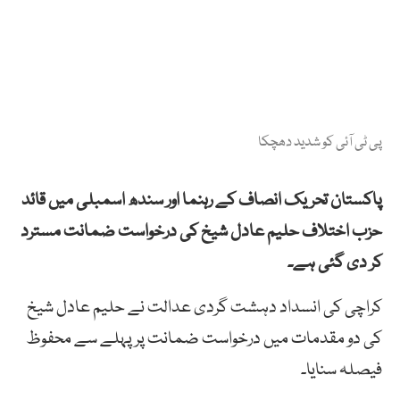
پی ٹی آئی کو شدید دھچکا
پاکستان تحریک انصاف کے رہنما اور سندھ اسمبلی میں قائد
حزب اختلاف حلیم عادل شیخ کی درخواست ضمانت مسترد
کر دی گئی ہے۔
کراچی کی انسداد دہشت گردی عدالت نے حلیم عادل شیخ
کی دو مقدمات میں درخواست ضمانت پر پہلے سے محفوظ
فیصلہ سنایا۔