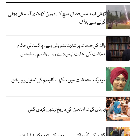
تھائی لینڈ میں فٹبال میچ کے دوران کھلاڑی آسمانی بجلی
گرنے سے ہلاک
والد کی صحت پر شدید تشویش ہے، پاکستانی حکام
ملاقات کی اجازت نہیں دے رہے ، قاسم ، سلیمان
میٹرک امتحانات میں سکھ طالبعلم کی نمایاں پوزیشن
ایم ڈی کیٹ امتحان کی تاریخ تبدیل کردی گئی
گاڑی کے گلَو باکس سے دیوہیکل اژدہا نکل آیا، ڈرائیور