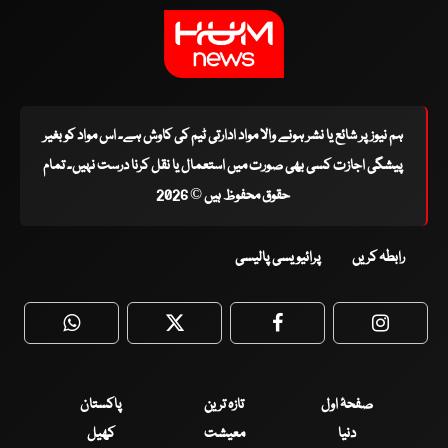
ہم نیوز پر شائع یا نشر ہونے والا مواد ادارتی ٹیم کی کاوش ہے۔ اس مواد کو بغیر
پیشگی اجازت کسی بھی صورت میں استعمال یا نقل کرنا درست نہیں۔ تمام
حقوق محفوظ ہیں © 2026
رابطہ کریں
پرائیویسی پالیسی
WhatsApp
Twitter
Facebook
Faceboo
صفحۂ اول
تازہ ترین
پاکستان
دنیا
معیشت
کھیل