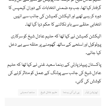
گرفتار کیا تھا، جب وہ ضمنی انتخابات کے دوران کیمپس کا
دورہ کر رہے تھے اور الیکشن کمیشن کی جانب سے انہیں
انتخابی حلقے سے باہر نکالنے کا حکم دیا گیا تھا۔
الیکشن کمیشن نے کہا تھا کہ حلیم عادل شیخ کو سرکاری
پروٹوکول اور اسلحے کے ساتھ گھومنے پر حلقہ سے بے دخل
کیا جائے۔
پاکستان پیپلزپارٹی کے رہنما سعید غنی نے کہا تھا کہ حلیم
عادل شیخ کی جانب سے پولنگ کے عمل کو متاثر کرنے کی
کوشش کی گئی۔
اپوزیشن لیڈر
پی ٹی آئی رہنما
حلیم عادل شیخ
سندھ اسمبلی