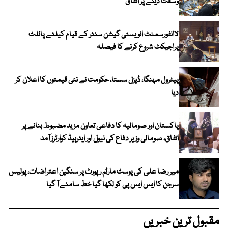
وسعت دینے پر اتفاق
لاانفورسمنٹ انویسٹی گیشن سنٹر کے قیام کیلئے پائلٹ
پراجیکٹ شروع کرنے کا فیصلہ
پیٹرول مہنگا، ڈیزل سستا، حکومت نے نئی قیمتوں کا اعلان کر
دیا
پاکستان اور صومالیہ کا دفاعی تعاون مزید مضبوط بنانے پر
اتفاق، صومالی وزیر دفاع کی نیول اور ایئرہیڈ کوارٹرز آمد
میر رضا علی کی پوسٹ مارٹم رپورٹ پر سنگین اعتراضات، پولیس
سرجن کا ایس ایس پی کو لکھا گیا خط سامنے آ گیا
مقبول ترین خبریں