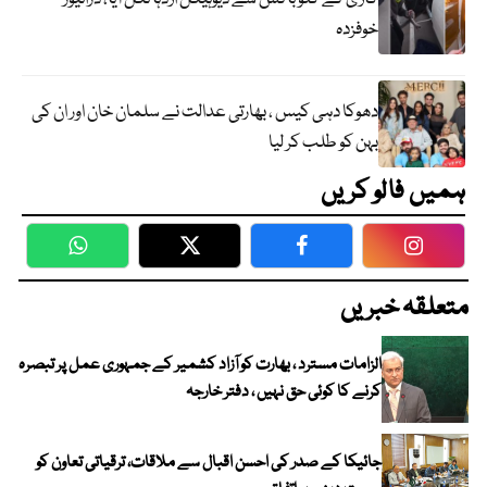
خوفزدہ
دھوکا دہی کیس ، بھارتی عدالت نے سلمان خان اور ان کی
بہن کو طلب کر لیا
ہمیں فالو کریں
WhatsApp
Twitter
Facebook
Faceboo
متعلقہ خبریں
الزامات مسترد ، بھارت کو آزاد کشمیر کے جمہوری عمل پر تبصرہ
کرنے کا کوئی حق نہیں ، دفتر خارجہ
جائیکا کے صدر کی احسن اقبال سے ملاقات، ترقیاتی تعاون کو