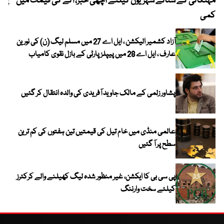
مہنگائی کے ستائے شہریوں کیلئے اچھی خبر، آٹے کی قیمت میں
پیٹ
کمی
آزاد کشمیر الیکشن ، ایل اے 27 میں مسلم لیگ (ن) کی نورین
عارف ، ایل اے 28 میں پیپلز پارٹی کے بازل نقوی کامیاب
پشاور زلمی کے مالک جاوید آفریدی کی والدہ انتقال کر گئیں
عالمی منڈی میں خام تیل کی قیمتیں تین ہفتوں کی کم ترین
سطح پر آ گئیں
پی سی بی کا ایکشن، غیر منظور شدہ لیگ کھیلنے والے کرکٹرز
کیلئے سخت وارننگ