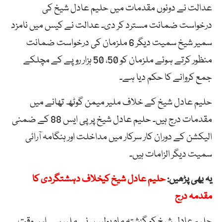
عدالت نے دونوں مقدمات میں حلیم عادل شیخ کی
درخواست ضمانت مسترد کر دی۔ عدالت نے کیس میں نامزد
سمیر شیخ سمیت دیگر 6 ملزمان کی درخواست ضمانت
منظور کرتے ہوئے ملزمان کو 50، 50 ہزار روپے کے مچلکے
جمع کروانے کا حکم دیا ہے۔
حلیم عادل شیخ کے خلاف ملیر میمن گوٹھ تھانے میں
مقدمات درج ہیں۔ حلیم عادل شیخ پر پی ایس 88 کے ضمنی
الیکشن کے دوران کار سرکار میں مداخلت اور ہنگامہ آرائی
سمیت دیگر الزامات ہیں۔
یہ بھی پڑھیں:
حلیم عادل شیخ کیخلاف دہشتگردی کا
مقدمہ درج
حلیم عادل شیخ کو گزشتہ ماہ پولیس نے ملیر سے اس وقت