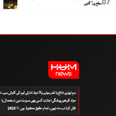
07
سطح پر آ گئیں
ہم نیوز پر شائع یا نشر ہونے والا مواد ادارتی ٹیم کی کاوش ہے۔ 
مواد کو بغیر پیشگی اجازت کسی بھی صورت میں استعمال یا
نقل کرنا درست نہیں۔ تمام حقوق محفوظ ہیں © 2026