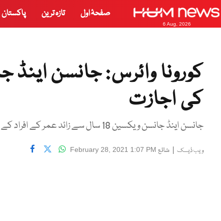
صفحۂ اول
تازہ ترین
پاکستان
6 Aug, 2026
کورونا وائرس: جانسن اینڈ 
کی اجازت
جانسن اینڈ جانسن ویکسین 18 سال سے زائد عمر کے افراد کے لیے ہے، رپورٹ
|
شائع
February 28, 2021 1:07 PM
ویب ڈیسک