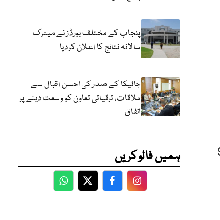
پنجاب کے مختلف بورڈز نے میٹرک
سالانہ نتائج کا اعلان کردیا
جائیکا کے صدر کی احسن اقبال سے
ملاقات، ترقیاتی تعاون کو وسعت دینے پر
اتفاق
عال کیسز کی تعداد 2 کروڑ 92
ہمیں فالو کریں
WhatsApp
Twitter
Facebook
Facebook