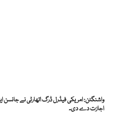
واشنگٹن: امریکی فیڈرل ڈرگ اتھارٹی نے جانسن ا
اجازت دے دی۔