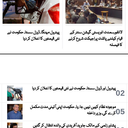
لاانفورسمنٹ انویسٹی گیشن سنٹر کے
پیٹرول مہنگا، ڈیزل سستا، حکومت نے
قیام کیلئے پائلٹ پراجیکٹ شروع کرنے
نئی قیمتوں کا اعلان کر دیا
کا فیصلہ
پیٹرول اور ڈیزل سستا، حکومت نے نئی قیمتوں کا اعلان کر دیا
3
02
موجودہ نظام کہیں نہیں جا رہا، حکومت اپنی آئینی مدت مکمل
6
05
کرے گی، وزیر داخلہ
پشاور زلمی کے مالک جاوید آفریدی کی والدہ انتقال کر گئیں