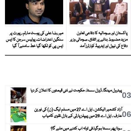
پاکستان اور صومالیہ کا دفاعی تعاون
میر رضا علی کی پوسٹ مارٹم رپورٹ پر
مزید مضبوط بنانے پر اتفاق، صومالی وزیر
سنگین اعتراضات، پولیس سرجن کا ایس
دفاع کی نیول اور ایئرہیڈ کوارٹرز آمد
ایس پی کو لکھا گیا خط سامنے آ گیا
پیٹرول مہنگا، ڈیزل سستا، حکومت نے نئی قیمتوں کا اعلان کر دیا
0
آزاد کشمیر الیکشن ، ایل اے 27 میں مسلم لیگ (ن) کی نورین
0
عارف ، ایل اے 28 میں پیپلز پارٹی کے بازل نقوی کامیاب
سونا پھر سستا ہوگیا،فی تولہ اب کتنے میں ملے گا؟