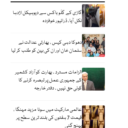
گاڑی کے گلَو باکس سے دیوہیکل اژدہا
نکل آیا، ڈرائیور خوفزدہ
دھوکا دہی کیس ، بھارتی عدالت نے
سلمان خان اور ان کی بہن کو طلب کر لیا
الزامات مسترد ، بھارت کو آزاد کشمیر
کے جمہوری عمل پر تبصرہ کرنے کا
کوئی حق نہیں ، دفتر خارجہ
عالمی مارکیٹ میں سونا مزید مہنگا ،
قیمت 7 ہفتوں کی بلند ترین سطح پر
پہنچ گئی