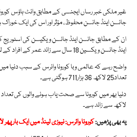
غیر ملکی خبر رساں ایجنسی کے مطابق وائٹ ہاؤس کورون
جانسن اینڈ جانسن محفوظ، مؤثر اور اس کی ایک خوراک 
ان کے مطابق جانسن اینڈ جانسن ویکیسن کی اسٹوریج 
اینڈ جانسن ویکسین 18 سال سے زائد عمر کے افراد کے لیے ہے۔
تعداد25 لاکھ 36 ہزار711 ہوگئی ہے۔
لاکھ سے زائد ہے۔
یہ بھی پڑھیں:
کورونا وائرس: نیوزی لینڈ میں ایک بار پھر ل