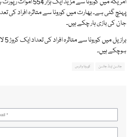
جان کی بازی ہار چکے ہیں۔
ہوچکے ہیں۔
جانسن اینڈ جانسن
کورونا وائرس