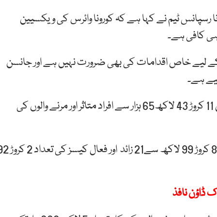
ا رسپانس ٹیم نے کہا ہے کہ کورونا وائرس کی ویکسیین
ہی کافی ہے۔
کے لیے خاص اقدامات کی بھی ضرورت نہیں ہے اور جانسن
واضح رہے کہ عالمی وبا کورونا وائرس کے سبب دنیا میں 11 کروڑ 43 لاکھ65 ہزار سے افراد متاثر اور مرنے والوں کی
دنیا بھر میں کورونا سے صحت یاب ہونے والوں کی تعداد 8 کروڑ 99 لاکھ سے21 زائد اور ف
اک ڈاؤن نافذ