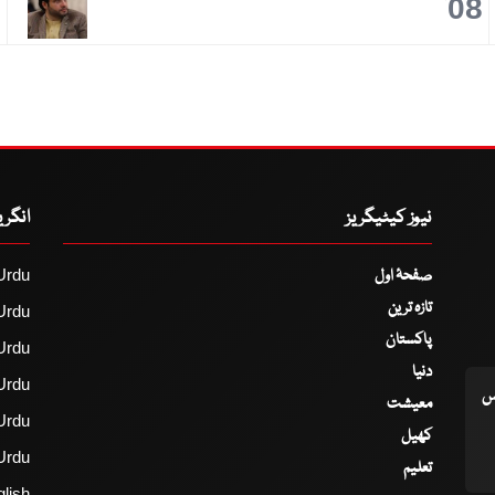
9
08
نیوز کیٹیگریز
انگر
صفحۂ اول
Urdu
تازہ ترین
Urdu
پاکستان
Urdu
دنیا
Urdu
اس
معیشت
Urdu
کھیل
Urdu
تعلیم
lish