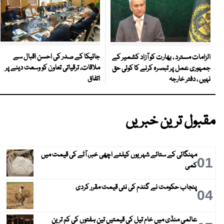
جائیکا کے صدر کی احسن اقبال سے
الزامات مسترد ، بھارت کو آزاد کشمیر کے
ملاقات، ترقیاتی تعاون کو وسعت دینے پر
جمہوری عمل پر تبصرہ کرنے کا کوئی حق
اتفاق
نہیں ، دفتر خارجہ
مقبول ترین خبریں
مہنگائی کے ستائے شہریوں کیلئے اچھی خبر، آٹے کی قیمت میں
01
کمی
پنجاب حکومت نے گندم کی نئی قیمت مقرر کردی
04
عالمی منڈی میں خام تیل کی قیمتیں تین ہفتوں کی کم ترین