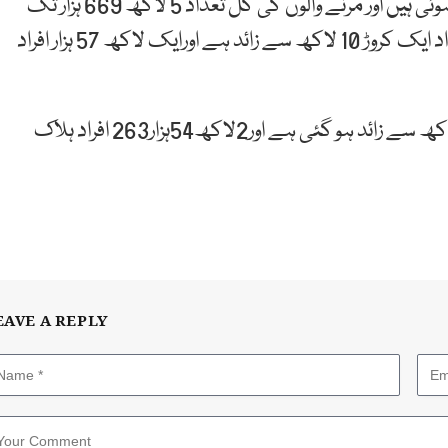
امریکہ میں کورونا سے مزید ایک ہزار 554 اموات رپورٹ ہوئی ہیں اور مرنے والوں کی کل تعداد 5 لاکھ 669 ہزار تک
پہنچ گئی ہے۔ بھارت میں کورونا سے متاثرہ افراد کی تعداد ایک کروڑ 10 لاکھ سے زائد ہے اورایک لاکھ 57 ہزار افراد
برازیل میں کورونا سے متاثرہ افراد کی تعداد ایک کروڑ 5 لاکھ سے زائد ہو گئی ہے اور2لاکھ54ہزار263 افراد ہلاک
EAVE A REPLY