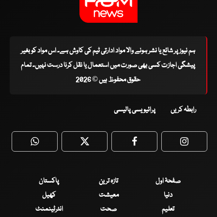
ہم نیوز پر شائع یا نشر ہونے والا مواد ادارتی ٹیم کی کاوش ہے۔ اس مواد کو بغیر
پیشگی اجازت کسی بھی صورت میں استعمال یا نقل کرنا درست نہیں۔ تمام
حقوق محفوظ ہیں © 2026
رابطہ کریں
پرائیویسی پالیسی
WhatsApp
Twitter
Facebook
Faceboo
صفحۂ اول
تازہ ترین
پاکستان
دنیا
معیشت
کھیل
تعلیم
صحت
انٹرٹینمنٹ