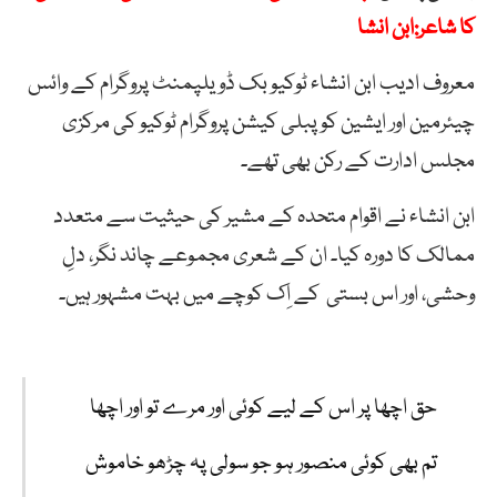
کا شاعر:ابن انشا
معروف ادیب ابن انشاء ٹوکیو بک ڈویلپمنٹ پروگرام کے وائس
چیئرمین اور ایشین کوپبلی کیشن پروگرام ٹوکیو کی مرکزی
مجلس ادارت کے رکن بھی تھے۔
ابن انشاء نے اقوام متحدہ کے مشیر کی حیثیت سے متعدد
ممالک کا دورہ کیا۔ ان کے شعری مجموعے چاند نگر، دلِ
وحشی، اور اس بستی کے اِک کوچے میں بہت مشہور ہیں۔
حق
اچھا
پر
اس
کے
لیے
کوئی
اور
مرے
تو
اور
اچھا
تم
بھی
کوئی
منصور
ہو
جو
سولی
پہ
چڑھو
خاموش