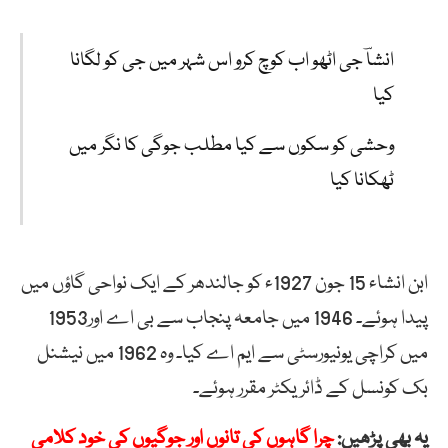
انشاؔ
جی
اٹھو
اب
کوچ
کرو
اس
شہر
میں
جی
کو
لگانا
کیا
وحشی
کو
سکوں
سے
کیا
مطلب
جوگی
کا
نگر
میں
ٹھکانا
کیا
ابن انشاء 15 جون 1927ء کو جالندھر کے ایک نواحی گاؤں میں
پیدا ہوئے۔ 1946 میں جامعہ پنجاب سے بی اے اور1953
میں کراچی یونیورسٹی سے ایم اے کیا۔ وہ 1962 میں نیشنل
بک کونسل کے ڈائریکٹر مقرر ہوئے۔
یہ بھی پڑھیں:
چرا گاہوں کی تانوں اور جوگیوں کی خود کلامی