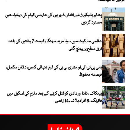
کرنے کا فیصلہ
چھی
پشاور ہائیکورٹ نے افغان شہریوں کی عارضی قیام کی درخواستیں
مسترد کر دیں
عالمی مارکیٹ میں سونا مزید مہنگا ، قیمت 7 ہفتوں کی بلند
ترین سطح پر پہنچ گئی
بانی پی ٹی آئی اور بشریٰ بی بی کی قیدِ تنہائی کیس، دلائل مکمل،
فیصلہ محفوظ
بینکاک ، دادا اور دادی کو قتل کرنے کے بعد ملزم کی اسکول میں
فائرنگ ، 8 افراد ہلاک ، 14 زخمی