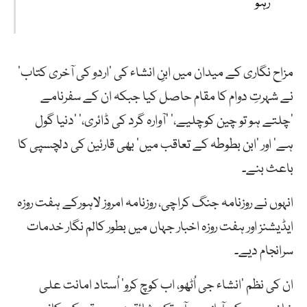
رہو
مزاح نگاری کے میدان میں ابنِ انشاء کی ’اردو کی آخری کتاب‘
نے شہرتِ دوام کا مقام حاصل کیا جبکہ ان کے سفرنامے
’چلتے ہو تو چین کوچلیے،‘ ’آوارہ گرد کی ڈائری،‘ ’دنیا گول
ہے‘ اور ’ابن بطوطہ کے تعاقب میں‘ بھی قارئین کی دلچسپی کا
باعث بنے۔
انہوں نے روزنامہ جنگ کراچی، روزنامہ امروز لاہورکے ہفت روزہ
ایڈیشنز اور ہفت روزہ اخبار جہاں میں بطور کالم نگار خدمات
سرانجام دیے۔
ان کی نظم ’انشاء جی اُٹھو، اب کوچ کرو‘ اُستاد امانت علی