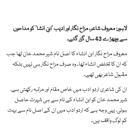
لاہور: معروف
شاعر، مزاح نگار
اور
ادیب
’
ابنِ
انشا
‘
کو
مداحوں
سے
بچھڑے
43
سال
گزر
گئے۔
معروف مزاح نگار ابن انشاء کا اصل نام شیر محمد خان تھا جب
کہ ان کا تخلص انشاء تھا۔ وہ صرف مزاح نگار ہی نہیں بلکہ
مقبول شاعر بھی تھے۔
ان کی شاعری اردو ادب میں خاص مقام اور مرتبہ رکھتی ہے،
شیر محمد خان کو ابن انشاء کے نام سے ہی شہرت حاصل
ہوئی، یہی وجہ ہے کہ اردو ادب میں ان کے اصل نام سے بہت
کم لوگ واقف ہیں۔