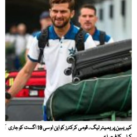
کیریبین پریمیئر لیگ ، قومی کرکٹرز کو این او سی 19 اگست کو جاری
آز