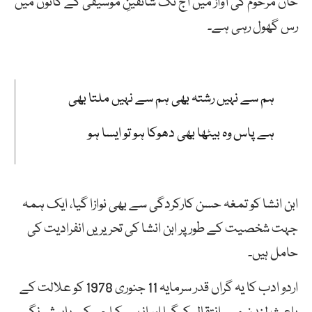
خان مرحوم کی آواز میں آج تک شائقینِ موسیقی کے کانوں میں
رس گھول رہی ہے۔
ہم
سے
نہیں
رشتہ
بھی
ہم
سے
نہیں
ملتا
بھی
ہے
پاس
وہ
بیٹھا
بھی
دھوکا
ہو
تو
ایسا
ہو
ابن انشا کو تمغہ حسن کارکردگی سے بھی نوازا گیا، ایک ہمہ
جہت شخصیت کے طور پر ابن انشا کی تحریریں انفرادیت کی
حامل ہیں۔
اردو ادب کا یہ گراں قدر سرمایہ 11 جنوری 1978 کو علالت کے