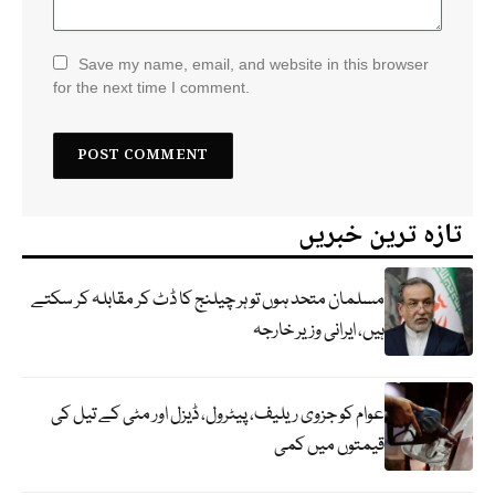
Save my name, email, and website in this browser
for the next time I comment.
تازہ ترین خبریں
مسلمان متحد ہوں تو ہر چیلنج کا ڈٹ کر مقابلہ کر سکتے
ہیں، ایرانی وزیر خارجہ
عوام کو جزوی ریلیف، پیٹرول، ڈیزل اور مٹی کے تیل کی
قیمتوں میں کمی