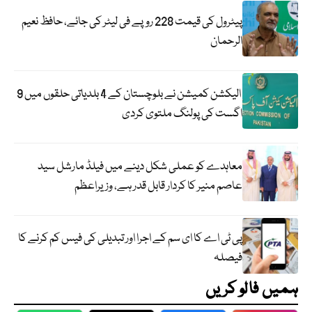
پیٹرول کی قیمت 228 روپے فی لیٹر کی جائے، حافظ نعیم
الرحمان
الیکشن کمیشن نے بلوچستان کے 4 بلدیاتی حلقوں میں 9
اگست کی پولنگ ملتوی کردی
معاہدے کو عملی شکل دینے میں فیلڈ مارشل سید
عاصم منیر کا کردار قابل قدر ہے، وزیراعظم
پی ٹی اے کا ای سم کے اجرا اور تبدیلی کی فیس کم کرنے کا
فیصلہ
ہمیں فالو کریں