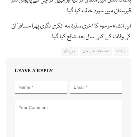
باعث لندن میں انتقال کر گیا اور انہیں کراچی کے پاپوش نگر
قبرستان میں سپرد خاک کیا گیا۔
ابنِ انشاء مرحوم کا آخری سفرنامہ ’نگری نگری پھرا مسافر‘ ان
کی وفات کے کئی سال بعد شائع کیا گیا۔
ابن انشا
اسد امانت علی خان
مزاح نگار
LEAVE A REPLY