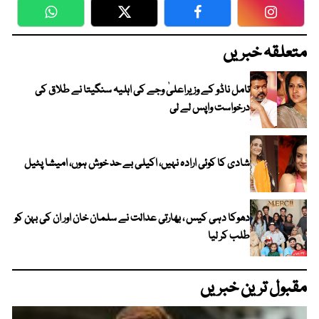
WhatsApp
Twitter
Facebook
Faceboo
متعلقہ خبریں
تامل ناڈو کے وزیراعلیٰ وجے کی اہلیہ سنگیتا نے طلاق کی
درخواست واپس لے لی
شادی کا کوئی ارادہ نہیں، اکیلی بے حد خوش ہوں، امیشا پٹیل
دھوکا دہی کیس ، بھارتی عدالت نے سلمان خان اور ان کی بہن کو
طلب کر لیا
مقبول ترین خبریں