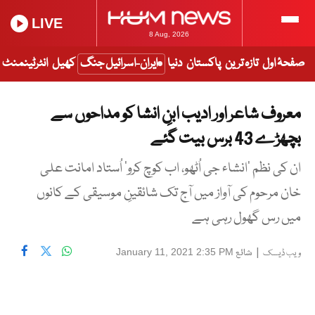
LIVE
8 Aug, 2026
صفحۂ اول
تازہ ترین
پاکستان
دنیا
ایران-اسرائیل جنگ
کھیل
انٹرٹینمنٹ
معروف شاعر اور ادیب ابنِ انشا کو مداحوں سے
بچھڑے 43 برس بیت گئے
ان کی نظم ’انشاء جی اُٹھو، اب کوچ کرو‘ اُستاد امانت علی
خان مرحوم کی آواز میں آج تک شائقینِ موسیقی کے کانوں
میں رس گھول رہی ہے
|
شائع
January 11, 2021 2:35 PM
ویب ڈیسک