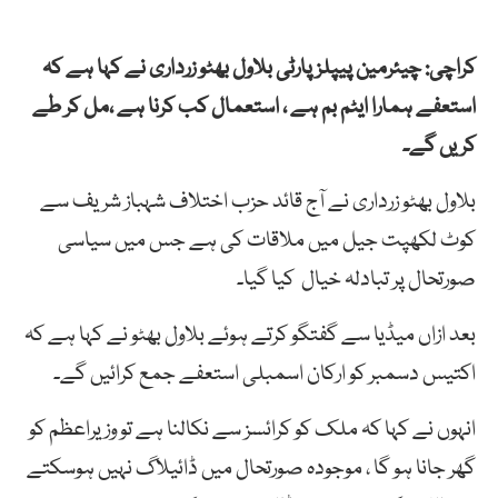
کراچی: چیئرمین پیپلز پارٹی بلاول بھٹو زرداری نے کہا ہے کہ
استعفے ہمارا ایٹم بم ہے ، استعمال کب کرنا ہے ،مل کر طے
کریں گے۔
بلاول بھٹو زرداری نے آج قائد حزب اختلاف شہباز شریف سے
کوٹ لکھپت جیل میں ملاقات کی ہے جس میں سیاسی
صورتحال پر تبادلہ خیال کیا گیا۔
بعد ازاں میڈیا سے گفتگو کرتے ہوئے بلاول بھٹو نے کہا ہے کہ
اکتیس دسمبر کو ارکان اسمبلی استعفے جمع کرائیں گے۔
انہوں نے کہا کہ ملک کو کرائسز سے نکالنا ہے تو وزیراعظم کو
گھر جانا ہو گا ، موجودہ صورتحال میں ڈائیلاگ نہیں ہوسکتے