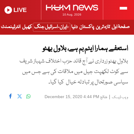
LIVE
10 Aug, 2026
صفحۂ اول
تازہ ترین
پاکستان
دنیا
ایران-اسرائیل جنگ
کھیل
انٹرٹینمنٹ
استعفے ہمارا ایٹم بم ہے، بلاول بھٹو
بلاول بھٹو زرداری نے آج قائد حزب اختلاف شہباز شریف
سے کوٹ لکھپت جیل میں ملاقات کی ہے جس میں
سیاسی صورتحال پر تبادلہ خیال کیا گیا۔
|
شائع
December 15, 2020 4:44 PM
ویب ڈیسک