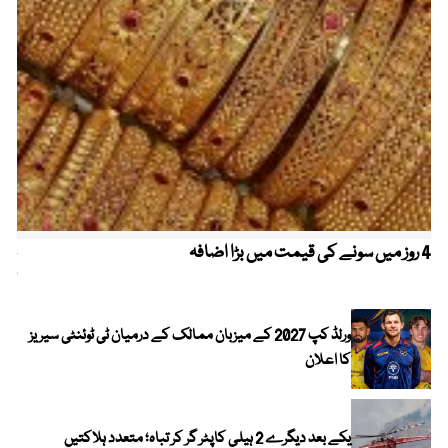
4 روز میں سونے کی قیمت میں بڑا اضافہ
خیب
کیا
ورلڈ کپ 2027 کے میزبان ممالک کے درمیان ٹی ٹوئنٹی سیریز
کا اعلان
یکے بعد دیگرے 2 ہیلی کاپٹر گر کر تباہ؛ متعدد ہلاکتیں