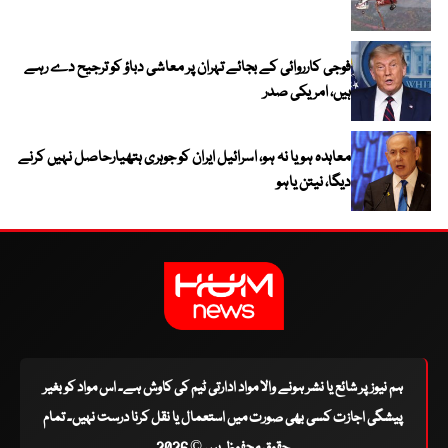
فوجی کارروائی کے بجائے تہران پر معاشی دباؤ کو ترجیح دے رہے
ہیں، امریکی صدر
معاہدہ ہو یا نہ ہو، اسرائیل ایران کو جوہری ہتھیارحاصل نہیں کرنے
دیگا، نیتن یاہو
ہم نیوز پر شائع یا نشر ہونے والا مواد ادارتی ٹیم کی کاوش ہے۔ اس مواد کو بغیر
پیشگی اجازت کسی بھی صورت میں استعمال یا نقل کرنا درست نہیں۔ تمام
حقوق محفوظ ہیں © 2026