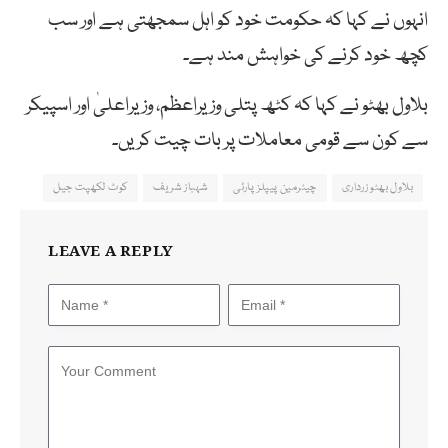
انہوں نے کہا کہ حکومت خود کو اہل سمجھتی ہے اور سب
کچھ خود کرنے کی خواہش مند ہے۔
بلاول بھٹو نے کہا کہ کٹھ پتلی وزیراعظم، وزیراعلیٰ اور اسپیکر
سے کون سے قومی معاملات پر بات چیت کریں۔
بلاول بھٹو زرداری
چیئرمین پیپلز پارٹی
شہباز شریف
کوٹ لکھپت جیل
LEAVE A REPLY