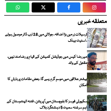
WhatsApp
Twitter
Facebook
Faceboo
متعلقہ خبریں
ترسیلات زر میں بڑا اضافہ ، جولائی میں 3.6 ارب ڈالر موصول ہوئے
، اسٹیٹ بینک
میر رضا کیس میں جوڈیشل کمیشن کے قیام پر رضامند نہیں،
مقتول کے والد
بیشتر علاقوں میں موسم گرم رہے گا ، بعض مقامات پر بارش کا
امکان
سکیورٹی فورسز کا بلوچستان میں آپریشن ، فتنہ الہندوستان کے
اہم سرغنہ سمیت 5 دہشتگرد ہلاک