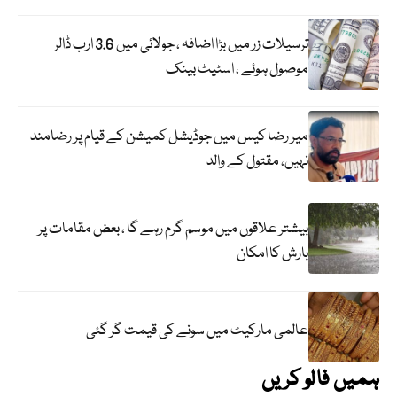
ترسیلات زر میں بڑا اضافہ ، جولائی میں 3.6 ارب ڈالر
موصول ہوئے ، اسٹیٹ بینک
میر رضا کیس میں جوڈیشل کمیشن کے قیام پر رضامند
نہیں، مقتول کے والد
بیشتر علاقوں میں موسم گرم رہے گا ، بعض مقامات پر
بارش کا امکان
عالمی مارکیٹ میں سونے کی قیمت گر گئی
ہمیں فالو کریں