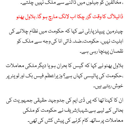
، مخالفین کو جیلوں میں ڈالنے سے ملک نہیں چلتے۔
ڈائیلاگ کا وقت گزر چکا اب لانگ مارچ ہو گا، بلاول بھٹو
چیئرمین پیپلز پارٹی نے کہا کہ حکومت میں نظام چلانے کی
اہلیت نہیں، حکومت،ضد، ذاتی انا کی وجہ سے ملک کو
نقصان پہنچا رہی ہے۔
بلاول بھٹو نے کہا کہ گیس کا بحران ہو یا دیگر ملکی معاملات
،حکومت کی پالیسی کہاں ہے؟ وزیراعظم فیس بک اور ٹویٹر پر
خوش رہتے ہیں۔
ان کا کہنا تھا کہ پی ڈی ایم کی جدوجہد حقیقی جمہوریت کی
بحالی کے لیے ہے،شہبازشریف نے حکومت کو ملکی
معاملات پر ساتھ کام کرنے کی پیش کش کی تھی۔