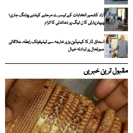
آزاد کشمیر انتخابات کے تیسرے مرحلے کیلئے پولنگ جاری؛
پیپلز پارٹی کا ن لیگ پر دھاندلی کا الزام
اسحاق ڈار کا کینیڈین وزیر خارجہ سے ٹیلیفونک رابطہ، علاقائی
صورتحال پر تبادلہ خیال
مقبول ترین خبریں