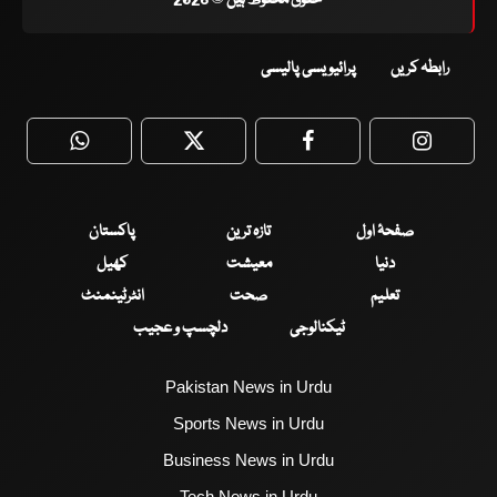
رابطہ کریں
پرائیویسی پالیسی
WhatsApp
Twitter
Facebook
Faceboo
صفحۂ اول
تازہ ترین
پاکستان
دنیا
معیشت
کھیل
تعلیم
صحت
انٹرٹینمنٹ
ٹیکنالوجی
دلچسپ و عجیب
Pakistan News in Urdu
Sports News in Urdu
Business News in Urdu
Tech News in Urdu