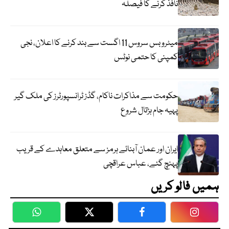
نافذ کرنے کا فیصلہ
میٹرو بس سروس 11 اگست سے بند کرنے کا اعلان، نجی
کمپنی کا حتمی نوٹس
حکومت سے مذاکرات ناکام، گڈز ٹرانسپورٹرز کی ملک گیر
پہیہ جام ہڑتال شروع
ایران اور عمان آبنائے ہرمز سے متعلق معاہدے کے قریب
پہنچ گئے، عباس عراقچی
ہمیں فالو کریں
WhatsApp
Twitter
Facebook
Faceboo