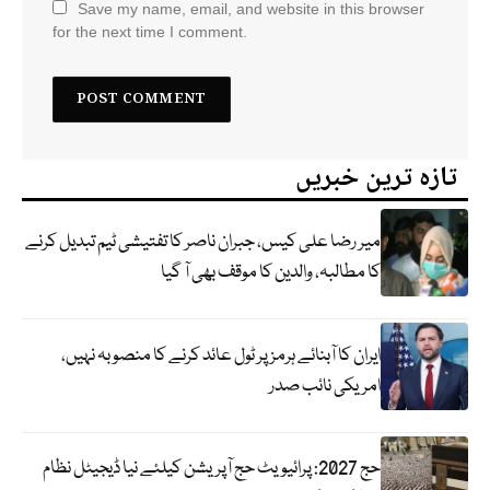
Save my name, email, and website in this browser
for the next time I comment.
تازہ ترین خبریں
میر رضا علی کیس، جبران ناصر کا تفتیشی ٹیم تبدیل کرنے
کا مطالبہ، والدین کا موقف بھی آ گیا
ایران کا آبنائے ہرمز پر ٹول عائد کرنے کا منصوبہ نہیں،
امریکی نائب صدر
حج 2027: پرائیویٹ حج آپریشن کیلئے نیا ڈیجیٹل نظام