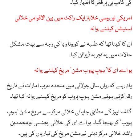
کی کامیابی پر فخر کا اظہار کیا۔
امریکی اور روسی خلاباز ایک راکٹ میں بین الاقوامی خلائی
اسٹیشن کیلئے روانہ
ان کا کہنا تھا کہ طلبہ نے کورونا وبا کی وجہ سے بہت مشکل
حالات میں یہ تجربہ ڈیزائن کیا۔
یو اے ای کا’ ہوپ پروب مشن‘ مریخ کیلئے روانہ
یاد رہے کہ رواں سال جولائی میں متحدہ عرب امارات نے تاریخ
رقم کرتے ہوئے مشن ہوپ پروب کو مریخ کیلئے روانہ کیا تھا۔
گلف نیوز کے مطابق جاپانی خلائی مرکز سے مریخ مشن ’ہوپ
پروب‘ کو بھیجا گیا۔ یو اے ای کی خلائی ایجنسی اورمحمدبن
راشد خلائی مرکز دبئی نےمشن مریخ کی تیاریاں کی ہیں۔