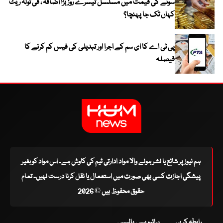
سونے کی قیمت میں مسلسل تیسرے روز بڑا اضافہ ، فی تولہ ریٹ
کہاں تک جا پہنچا؟
پی ٹی اے کا ای سم کے اجرا اور تبدیلی کی فیس کم کرنے کا
فیصلہ
ہم نیوز پر شائع یا نشر ہونے والا مواد ادارتی ٹیم کی کاوش ہے۔ اس مواد کو بغیر
پیشگی اجازت کسی بھی صورت میں استعمال یا نقل کرنا درست نہیں۔ تمام
حقوق محفوظ ہیں © 2026
رابطہ کریں
پرائیویسی پالیسی