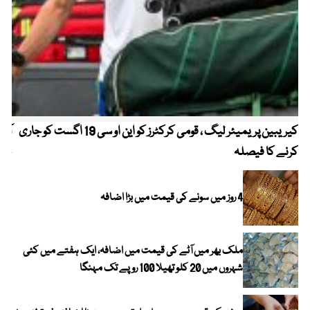
کیریبین پریمیئر لیگ ، قومی کرکٹرز کو این او سی 19 اگست کو جاری
آز
کرنے کا فیصلہ
چھی
4 روز میں سونے کی قیمت میں بڑا اضافہ
ملک بھر میں آٹے کی قیمت میں اضافہ، ایک ہفتے میں کئی
شہروں میں 20 کلو تھیلا 100 روپے تک مہنگا