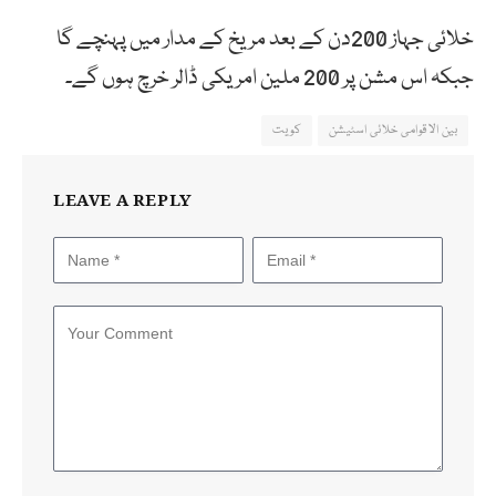
خلائی جہاز 200دن کے بعد مریخ کے مدار میں پہنچے گا
جبکہ اس مشن پر 200 ملین امریکی ڈالر خرچ ہوں گے۔
بین الاقوامی خلائی اسٹیشن
کویت
LEAVE A REPLY