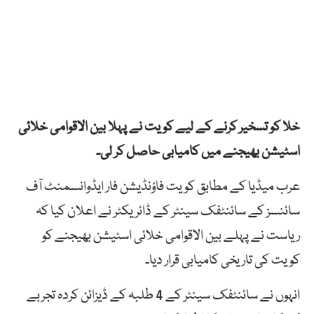
خلا کو تسخیر کرنے کے لیے کویت نے پہلا بین الاقوامی خلائی
اسٹیشن بھیجنے میں کامیابی حاصل کر لی۔
عرب میڈیا کے مطابق کویت فاؤنڈیشن فار ایڈوانسمنٹ آف
سائنسز کے سائنٹفک سینٹر کے ڈائریکٹر نے اعلان کیا کہ
ریاست نے پہلے بین الاقوامی خلائی اسٹیشن بھیجنے کو
کویت کی تاریخی کامیابی قرار دیا۔
انہوں نے سائنٹفک سینٹر کے 4 طلبہ کے ڈیزائن کردہ تجربے