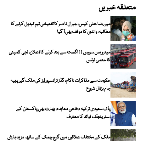
متعلقہ خبریں
میر رضا علی کیس، جبران ناصر کا تفتیشی ٹیم تبدیل کرنے کا
مطالبہ، والدین کا موقف بھی آ گیا
میٹرو بس سروس 11 اگست سے بند کرنے کا اعلان، نجی کمپنی
کا حتمی نوٹس
حکومت سے مذاکرات ناکام، گڈز ٹرانسپورٹرز کی ملک گیر پہیہ
جام ہڑتال شروع
پاک سعودی ترکیہ دفاعی معاہدہ، بھارت بھی پاکستان کے
اسٹریٹجک فوائد کا معترف
ملک کے مختلف علاقوں میں گرج چمک کے ساتھ مزید بارش