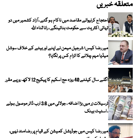
متعلقہ خبریں
احتجاج کرنیوالے مقاصد میں ناکام ہو گئے ، آزاد کشمیر میں دو
تہائی اکثریت سے حکومت بنائینگے ، رانا ثناء اللہ
میر رضا کیس؛ شرجیل میمن نے اپنے اور بیٹے کے خلاف سوشل
میڈیا مہم چلانے کا الزام کس پر لگایا؟
اگلے سال کیلئے 40 روزہ حج اسکیم کا پیکیج 12 لاکھ روپے مقرر
ترسیلات زر میں بڑا اضافہ ، جولائی میں 3.6 ارب ڈالر موصول ہوئے
، اسٹیٹ بینک
میر رضا کیس میں جوڈیشل کمیشن کے قیام پر رضامند نہیں،