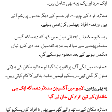
ایک مرد اور ایک بچہ بھی شامل ہیں۔
متاثرہ افراد کے چہرے اور جسم کے دیگر حصوں پر زخم آئے
ہیں اور تمام افراد جھلس کر زخمی ہوئے۔
ریسکیو حکام نے ابتدائی بیان میں کہا کہ دھماکہ گیس
سلنڈر پھٹنے سے ہوا تاہم مزید تفصیل امدادی کارروائیاں
مکمل ہونے کے بعد معلوم ہو سکے گی۔
عمارت میں لگی آگ پر قابو پالیا گیا اور متاثرہ مکان کی بالائی
منزل گر گئی تھی۔ ریسکیو ٹیمیں ملبہ ہٹانے کا کام کرتی رہیں۔
یہ بھی پڑھیں:
لاہور میں آکسیجن سلنڈر دھماکہ ایک ہی
خاندان کے تین افراد کی جان لے گیا
متاثرہ مکان کے ساتھ والے گھر سے بھی 5 افراد کو ریسکیو کیا