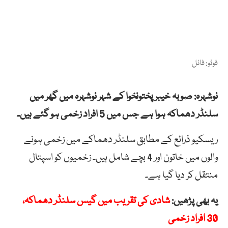
فوٹو: فائل
نوشہرہ: صوبہ خیبر پختونخوا کے شہر نوشہرہ میں گھر میں
سلنڈر دھماکہ ہوا ہے جس میں 5 افراد زخمی ہو گئے ہیں۔
ریسکیو ذرائع کے مطابق سلنڈر دھماکے میں زخمی ہونے
والوں میں خاتون اور 4 بچے شامل ہیں۔ زخمیوں کو اسپتال
منتقل کر دیا گیا ہے۔
یہ بھی پڑھیں:
شادی کی تقریب میں گیس سلنڈر دھماکہ،
30 افراد زخمی