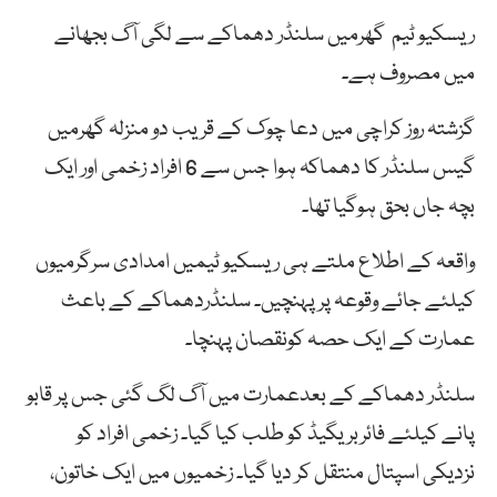
ریسکیو ٹیم گھرمیں سلنڈر دھماکے سے لگی آگ بجھانے
میں مصروف ہے۔
گزشتہ روز کراچی میں دعا چوک کے قریب دو منزلہ گھرمیں
گیس سلنڈر کا دھماکہ ہوا جس سے 6 افراد زخمی اور ایک
بچہ جاں بحق ہوگیا تھا۔
واقعہ کے اطلاع ملتے ہی ریسکیو ٹیمیں امدادی سرگرمیوں
کیلئے جائے وقوعہ پر پہنچیں۔ سلنڈردھماکے کے باعث
عمارت کے ایک حصہ کونقصان پہنچا۔
سلنڈر دھماکے کے بعدعمارت میں آگ لگ گئی جس پر قابو
پانے کیلئے فائربریگیڈ کو طلب کیا گیا۔ زخمی افراد کو
نزدیکی اسپتال منتقل کر دیا گیا۔ زخمیوں میں ایک خاتون،