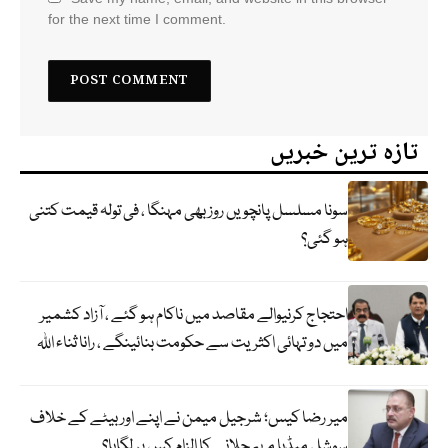
for the next time I comment.
تازہ ترین خبریں
سونا مسلسل پانچویں روز بھی مہنگا ، فی تولہ قیمت کتنی
ہو گئی؟
احتجاج کرنیوالے مقاصد میں ناکام ہو گئے ، آزاد کشمیر
میں دو تہائی اکثریت سے حکومت بنائینگے ، رانا ثناء اللہ
میر رضا کیس؛ شرجیل میمن نے اپنے اور بیٹے کے خلاف
سوشل میڈیا مہم چلانے کا الزام کس پر لگایا؟