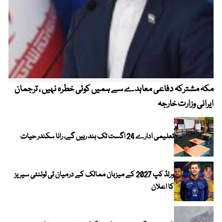
مکہ مشترکہ دفاعی معاہدے سے ہمیں کوئی خطرہ نہیں ، ترجمان
4 روز میں سونے کی قیمت میں بڑا اضافہ
ایرانی وزارت خارجہ
تعلیمی ادارے 24 اگست تک بند رہیں گے، رانا سکندر حیات
ورلڈ کپ 2027 کے میزبان ممالک کے درمیان ٹی ٹوئنٹی سیریز
کا اعلان