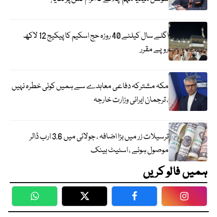
اگلے سال کیلئے 40 روزہ حج اسکیم کا پیکیج 12 لاکھ
روپے مقرر
مکہ مشترکہ دفاعی معاہدے سے ہمیں کوئی خطرہ نہیں
، ترجمان ایرانی وزارت خارجہ
ترسیلات زر میں بڑا اضافہ ، جولائی میں 3.6 ارب ڈالر
موصول ہوئے ، اسٹیٹ بینک
ہمیں فالو کریں
WhatsApp
Twitter
Facebook
Faceboo