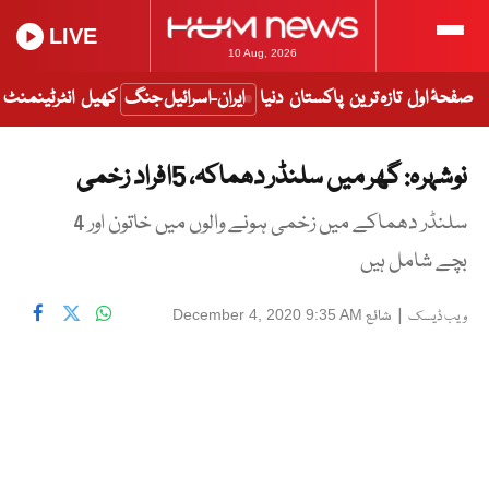
LIVE
10 Aug, 2026
صفحۂ اول
تازہ ترین
پاکستان
دنیا
ایران-اسرائیل جنگ
کھیل
انٹرٹینمنٹ
نوشہرہ: گھر میں سلنڈر دھماکہ، 5افراد زخمی
سلنڈر دھماکے میں زخمی ہونے والوں میں خاتون اور 4
بچے شامل ہیں
|
شائع
December 4, 2020 9:35 AM
ویب ڈیسک