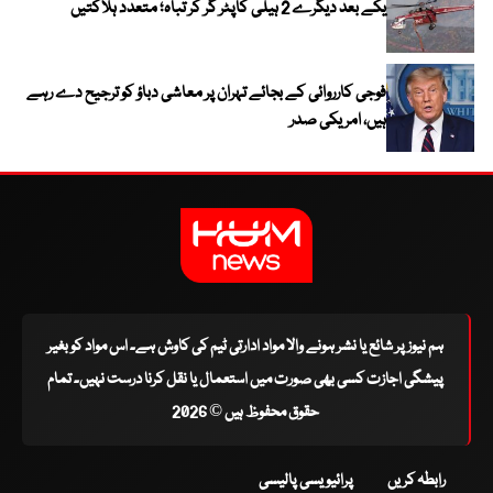
یکے بعد دیگرے 2 ہیلی کاپٹر گر کر تباہ؛ متعدد ہلاکتیں
فوجی کارروائی کے بجائے تہران پر معاشی دباؤ کو ترجیح دے رہے
ہیں، امریکی صدر
ہم نیوز پر شائع یا نشر ہونے والا مواد ادارتی ٹیم کی کاوش ہے۔ اس مواد کو بغیر
پیشگی اجازت کسی بھی صورت میں استعمال یا نقل کرنا درست نہیں۔ تمام
حقوق محفوظ ہیں © 2026
رابطہ کریں
پرائیویسی پالیسی