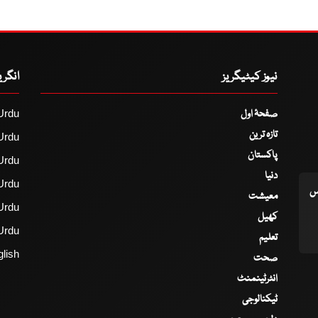
نیوز کیٹیگریز
انگر
صفحۂ اول
Urdu
تازہ ترین
Urdu
پاکستان
Urdu
دنیا
Urdu
اس
معیشت
Urdu
کھیل
Urdu
تعلیم
lish
صحت
انٹرٹینمنٹ
ٹیکنالوجی