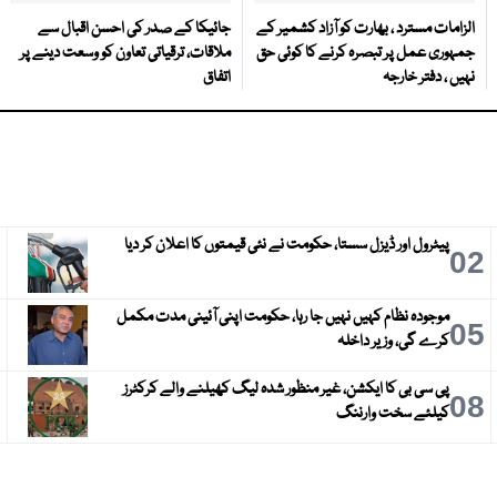
الزامات مسترد ، بھارت کو آزاد کشمیر کے
جائیکا کے صدر کی احسن اقبال سے
جمہوری عمل پر تبصرہ کرنے کا کوئی حق
ملاقات، ترقیاتی تعاون کو وسعت دینے پر
نہیں ، دفتر خارجہ
اتفاق
پیٹرول اور ڈیزل سستا، حکومت نے نئی قیمتوں کا اعلان کر دیا
3
02
موجودہ نظام کہیں نہیں جا رہا، حکومت اپنی آئینی مدت مکمل
6
05
کرے گی، وزیر داخلہ
پی سی بی کا ایکشن، غیر منظور شدہ لیگ کھیلنے والے کرکٹرز
9
08
کیلئے سخت وارننگ