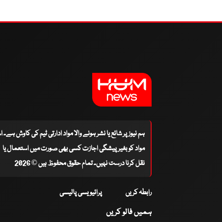
ہم نیوز پر شائع یا نشر ہونے والا مواد ادارتی ٹیم کی کاوش ہے۔ 
مواد کو بغیر پیشگی اجازت کسی بھی صورت میں استعمال یا
نقل کرنا درست نہیں۔ تمام حقوق محفوظ ہیں © 2026
رابطہ کریں
پرائیویسی پالیسی
ہمیں فالو کریں