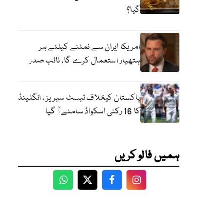
گیا؟
امریکا ایران سے نمٹنے کیلئے ہر
ہتھیار استعمال کرے گا، نائب صدر
پاکستان کیخلاف ٹیسٹ سیریز ، انگلینڈ
کا 16 رکنی اسکواڈ سامنے آ گیا
ہمیں فالو کریں
WhatsApp
Twitter
Facebook
Facebook