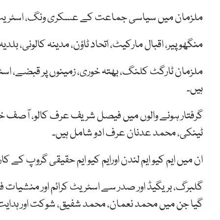
ملزمان میں سیاسی جماعت کے عسکری ونگ، اسٹریٹ ک
منگھوپیر، اقبال مارکیٹ، اتحاد ٹاؤن، مدینہ کالونی، بلدیہ 
ملزمان ٹارگٹ کلنگ، بھتہ خوری، زمینوں پر قبضے، اسٹ
ہیں۔
گرفتار ہونے والوں میں فیصل شریف عرف کالو، آصف خو
ٹینکی، محمد عدنان عرف ادو شامل ہیں۔
ان میں ایم کیو ایم لندن اورایم کیو ایم حقیقی گروپ کے ک
گلبرگ، بریگیڈ اور صدر سے اسٹریٹ کرائم اور منشیات فر
گیا جن میں محمد نعمان، محمد شفیق، شوکت اور ہدایت 