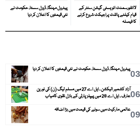
لاانفورسمنٹ انویسٹی گیشن سنٹر کے
پیٹرول مہنگا، ڈیزل سستا، حکومت نے
قیام کیلئے پائلٹ پراجیکٹ شروع کرنے
نئی قیمتوں کا اعلان کر دیا
کا فیصلہ
پیٹرول مہنگا، ڈیزل سستا، حکومت نے نئی قیمتوں کا اعلان کر دیا
0
آزاد کشمیر الیکشن ، ایل اے 27 میں مسلم لیگ (ن) کی نورین
0
عارف ، ایل اے 28 میں پیپلز پارٹی کے بازل نقوی کامیاب
عالمی مارکیٹ میں سونے کی قیمت میں بڑا اضافہ
0