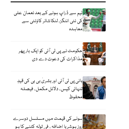
ٹیم سے ڈراپ ہونے کے بعد نعمان علی
کی نئی اننگز، لنکاشائر کاؤنٹی سے
معاہدہ
حکومت نے پی ٹی آئی کو ایک بارپھر
مذاکرات کی دعوت دے دی
بانی پی ٹی آئی اور بشریٰ بی بی کی قیدِ
تنہائی کیس، دلائل مکمل، فیصلہ
محفوظ
سونے کی قیمت میں مسلسل دوسرے
روز ہوشربا اضافہ ، فی تولہ کتنے کا ہو