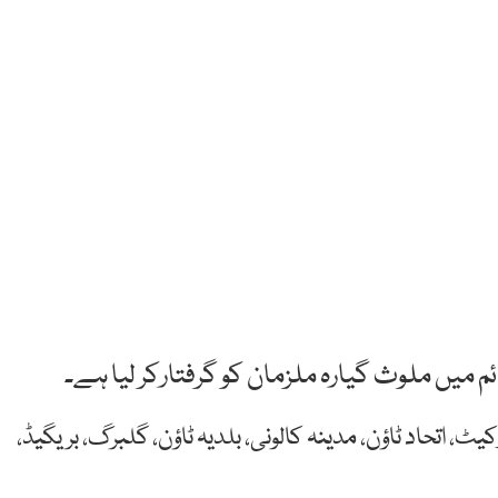
میں ملوث گیارہ ملزمان کو گرفتارکر لیا ہے۔
یٹ، اتحاد ٹاؤن، مدینہ کالونی، بلدیہ ٹاؤن، گلبرگ، بریگیڈ،