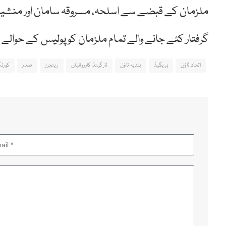
ملزمان کے قبضے سے اسلحہ، مسروقہ سامان اور منشیات
گرفتار کئے جانے والے تمام ملزمان کو پولیس کے حوالے ک
اتحاد ٹاؤن
بریگیڈ
بلدیہ ٹاؤن
ٹارگیٹڈ کارروائیاں
رینجرز
صدر
کورن