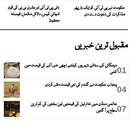
بانی پی ٹی آئی اور بشریٰ بی بی کی قیدِ
حکومت نے پی ٹی آئی کو ایک بارپھر
تنہائی کیس، دلائل مکمل، فیصلہ
مذاکرات کی دعوت دے دی
محفوظ
مقبول ترین خبریں
مہنگائی کے ستائے شہریوں کیلئے اچھی خبر، آٹے کی قیمت میں
01
کمی
پنجاب حکومت نے گندم کی نئی قیمت مقرر کردی
04
عالمی منڈی میں خام تیل کی قیمتیں تین ہفتوں کی کم ترین
07
سطح پر آ گئیں