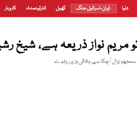
دنیا
ایران-اسرائیل جنگ
کھیل
انٹرٹینمنٹ
کاروبار
 مریم نواز ذریعہ ہے، شیخ رش
 سمجھو زوال آچکا ہے، وفاقی وزیر ریلوے