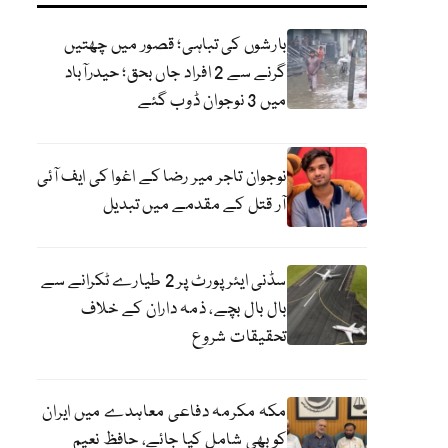
بارشوں کی تباہی؛ قصور میں چھتیں
گرنے سے 2 افراد جاں بحق؛ حیدرآباد
میں 3 نوجوان ڈوب گئے
نوجوان تاجر میر رضا کے اغوا کی ایف آئی
آر قتل کے مقدمے میں تبدیل
سڈنی ایئرپورٹ پر 2 طیارے ٹکرانے سے
بال بال بچے، ذمہ داران کے خلاف
تحقیقات شروع
مکہ مکرمہ دفاعی معاہدے میں ایران
کو بھی شامل کیا جائے، حافظ نعیم