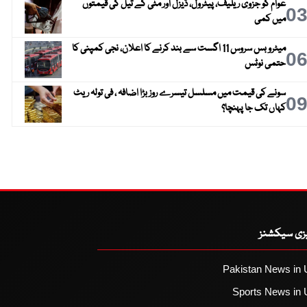
عوام کو جزوی ریلیف، پیٹرول، ڈیزل اور مٹی کے تیل کی قیمتوں
0
میں کمی
میٹرو بس سروس 11 اگست سے بند کرنے کا اعلان، نجی کمپنی کا
0
حتمی نوٹس
سونے کی قیمت میں مسلسل تیسرے روز بڑا اضافہ ، فی تولہ ریٹ
0
کہاں تک جا پہنچا؟
یزی سیکشنز
Pakistan News in 
Sports News in 