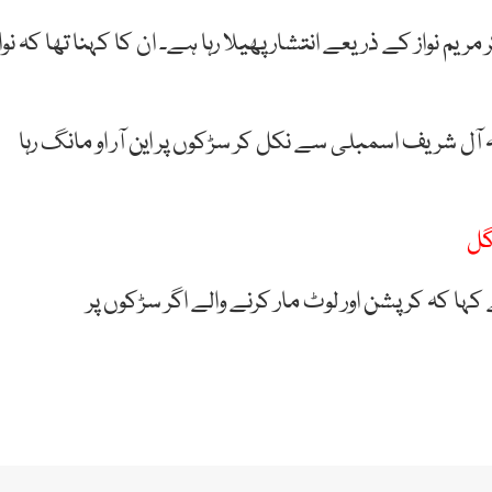
ریم نواز کے ذریعے انتشار پھیلا رہا ہے۔ ان کا کہنا تھا کہ نوا
ل شریف اسمبلی سے نکل کر سڑکوں پر این آر او مانگ رہا
گل
ہا کہ کرپشن اور لوٹ مار کرنے والے اگر سڑکوں پر