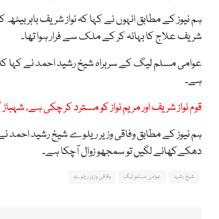
ہم نیوز کے مطابق انہوں نے کہا کہ نواز شریف باہر بیٹھ کر م
شریف علاج کا بہانہ کر کے ملک سے فرار ہوا تھا۔
عوامی مسلم لیگ کے سربراہ شیخ رشید احمد نے کہا کہ آ
ہے۔
قوم نواز شریف اور مریم نواز کو مسترد کر چکی ہے، شہباز 
ہم نیوز کے مطابق وفاقی وزیر ریلوے شیخ رشید احمد نے ک
دھکےکھانے لگیں تو سمجھو زوال آچکا ہے۔
شیخ رشید
عوامی مسلم لیگ
وفاقی وزیر ریلوے