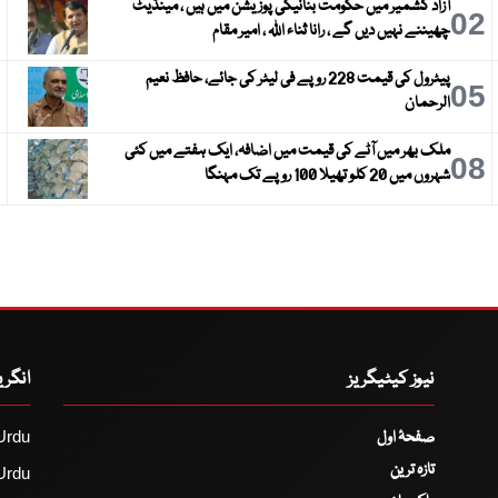
آزاد کشمیر میں حکومت بنانیکی پوزیشن میں ہیں ، مینڈیٹ
3
02
چھیننے نہیں دیں گے ، رانا ثناء اللہ ، امیر مقام
پیٹرول کی قیمت 228 روپے فی لیٹر کی جائے، حافظ نعیم
6
05
الرحمان
ملک بھر میں آٹے کی قیمت میں اضافہ، ایک ہفتے میں کئی
9
08
شہروں میں 20 کلو تھیلا 100 روپے تک مہنگا
نیوز کیٹیگریز
انگر
صفحۂ اول
Urdu
تازہ ترین
Urdu