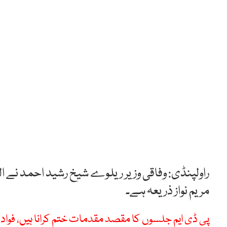
راولپنڈی: وفاقی وزیر ریلوے شیخ رشید احمد نے الز
مریم نواز ذریعہ ہے۔
پی ڈی ایم جلسوں کا مقصد مقدمات ختم کرانا ہیں، فواد