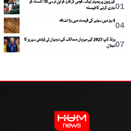
کیریبین پریمیئر لیگ ، قومی کرکٹرز کو این او سی 19 اگست کو
01
جاری کرنے کا فیصلہ
4 روز میں سونے کی قیمت میں بڑا اضافہ
04
ورلڈ کپ 2027 کے میزبان ممالک کے درمیان ٹی ٹوئنٹی سیریز کا
07
اعلان