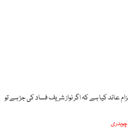
ام عائد کیا ہے کہ اگر نواز شریف فساد کی جڑ ہے تو
 چوہدری