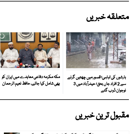
متعلقہ خبریں
مکہ مکرمہ دفاعی معاہدے میں ایران کو
بارشوں کی تباہی؛ قصور میں چھتیں گرنے
بھی شامل کیا جائے، حافظ نعیم الرحمان
سے 2 افراد جاں بحق؛ حیدرآباد میں 3
نوجوان ڈوب گئے
مقبول ترین خبریں