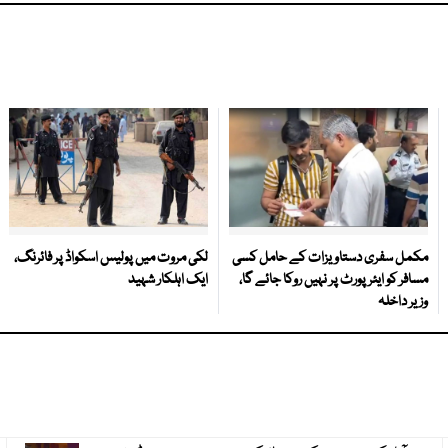
مکمل سفری دستاویزات کے حامل کسی
لکی مروت میں پولیس اسکواڈ پر فائرنگ،
مسافر کو ایئرپورٹ پر نہیں روکا جائے گا،
ایک اہلکار شہید
وزیر داخلہ