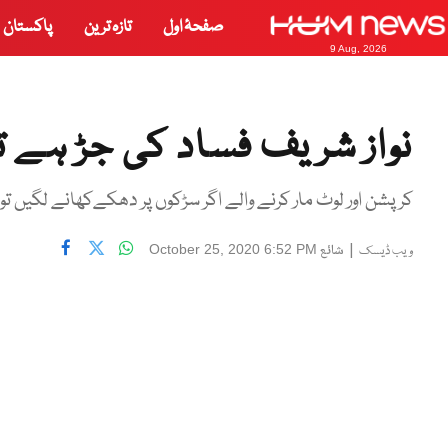
صفحۂ اول
تازہ ترین
پاکستان
9 Aug, 2026
نواز شریف فساد کی جڑ ہے تو
کرپشن اور لوٹ مار کرنے والے اگر سڑکوں پر دھکےکھانے لگیں تو
|
شائع
October 25, 2020 6:52 PM
ویب ڈیسک