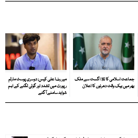
جماعت اسلامی کا 16 اگست سے ملک
میر رضا علی کیس: دوسری پوسٹ مارٹم
بھر میں بیک وقت دھرنوں کا اعلان
رپورٹ میں تشدد اور گولی لگنے کے اہم
شواہد سامنے آگئے