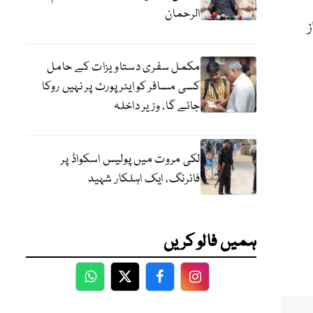
الرحمان
ز
مکمل سفری دستاویزات کے حامل
کسی مسافر کو ایئرپورٹ پر نہیں روکا
جائے گا، وزیر داخلہ
لکی مروت میں پولیس اسکواڈ پر
فائرنگ، ایک اہلکار شہید
ہمیں فالو کریں
WhatsApp
Twitter
Facebook
Facebook