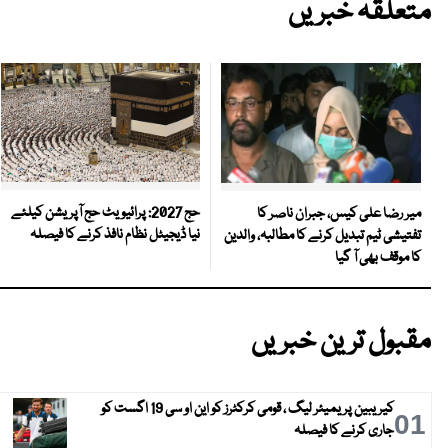
متعلقہ خبریں
حج 2027: پرائیویٹ حج آپریشن کیلئے
میر رضا علی کیس، جبران ناصر کا
نیا ڈیجیٹل نظام نافذ کرنے کا فیصلہ
تفتیشی ٹیم تبدیل کرنے کا مطالبہ، والدین
کا موقف بھی آ گیا
مقبول ترین خبریں
کیریبین پریمیئر لیگ ، قومی کرکٹرز کو این او سی 19 اگست کو
01
جاری کرنے کا فیصلہ