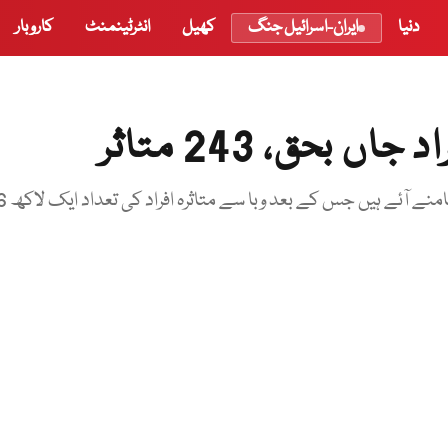
دنیا
ایران-اسرائیل جنگ
کھیل
انٹرٹینمنٹ
کاروبار
سندھ میں کورونا سے گزشتہ 24 گھنٹوں میں