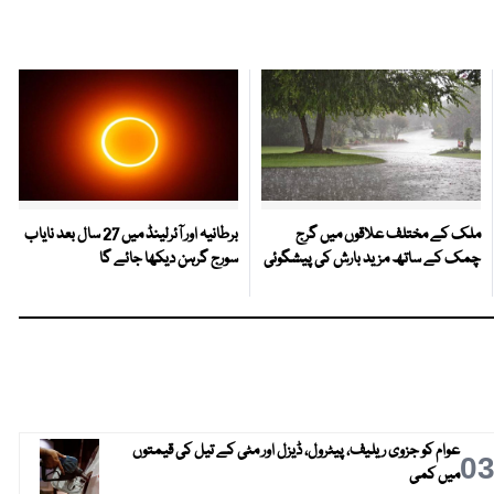
ملک کے مختلف علاقوں میں گرج
برطانیہ اور آئرلینڈ میں 27 سال بعد نایاب
چمک کے ساتھ مزید بارش کی پیشگوئی
سورج گرہن دیکھا جائے گا
عوام کو جزوی ریلیف، پیٹرول، ڈیزل اور مٹی کے تیل کی قیمتوں
0
میں کمی