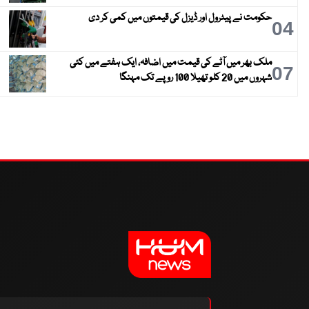
حکومت نے پیٹرول اور ڈیزل کی قیمتوں میں کمی کر دی
04
ملک بھر میں آٹے کی قیمت میں اضافہ، ایک ہفتے میں کئی
07
شہروں میں 20 کلو تھیلا 100 روپے تک مہنگا