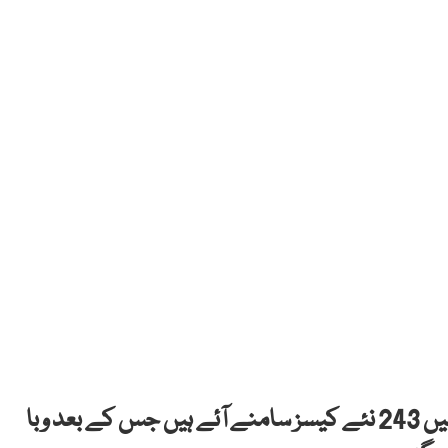
کراچی: سندھ میں کورونا سے گزشتہ 24 گھنٹوں میں 243 نئے کیسز سامنے آئے ہیں جس کے بعد وبا