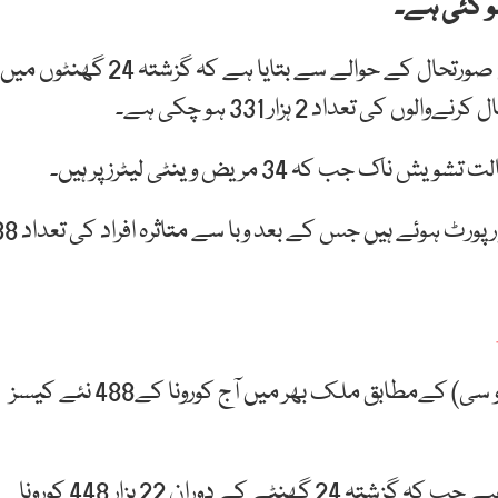
وزیراعلیٰ سندھ مراد علی شانہ نے صوبے میں کورونا کی صورتحال کے حوالے سے بتایا ہے کہ گزشتہ 24 گھنٹوں میں
انہوں نے بتایا کہ کراچی میں کورونا کے 102 مثبت کیسز رپورٹ ہوئے ہیں جس کے
خیال رہے کہ نیشنل کمانڈ اینڈ آپریشن سینٹر(این سی او سی) کےمطابق ملک بھر میں آج کورونا کے488 نئے کیسز
ملک بھرمیں کورونا کے ایکٹو کیسز کی تعداد13ہزار953 ہے جب کہ گزشتہ 24 گھنٹے کے دوران 22 ہزار 448 کورونا