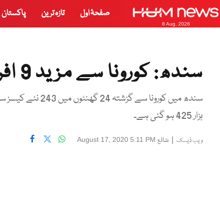
صفحۂ اول
تازہ ترین
پاکستان
8 Aug, 2026
سندھ: کورونا سے مزید 9 افراد جاں بحق، 243 متاثر
ہزار 425 ہو گئی ہے۔
|
شائع
August 17, 2020 5:11 PM
ویب ڈیسک