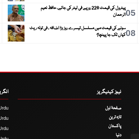
پیٹرول کی قیمت 228 روپے فی لیٹر کی جائے، حافظ نعیم
6
05
الرحمان
سونے کی قیمت میں مسلسل تیسرے روز بڑا اضافہ ، فی تولہ ریٹ
9
08
کہاں تک جا پہنچا؟
نیوز کیٹیگریز
انگر
صفحۂ اول
Urdu
تازہ ترین
Urdu
پاکستان
Urdu
دنیا
Urdu