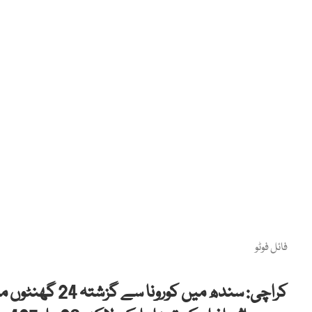
فائل فوٹو