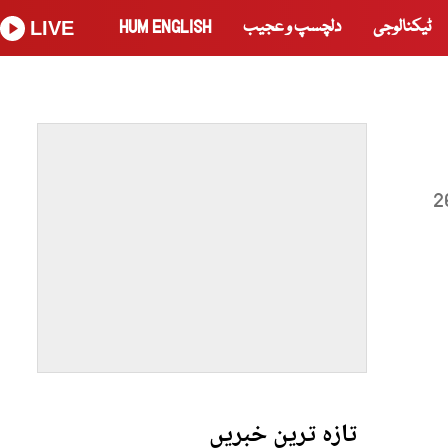
ٹیکنالوجی
دلچسپ و عجیب
HUM ENGLISH
LIVE
 243 نئے کیسز سامنے آئے ہیں جس کے بعد وبا سے متاثرہ افراد کی تعداد ایک لاکھ 26
تازہ ترین خبریں