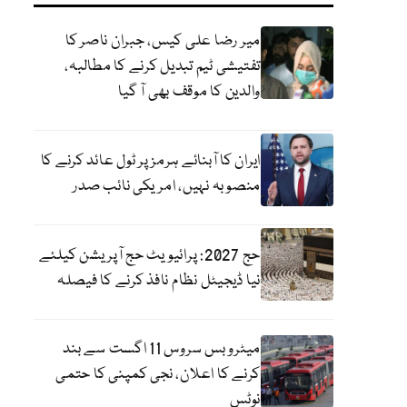
میر رضا علی کیس، جبران ناصر کا
تفتیشی ٹیم تبدیل کرنے کا مطالبہ،
والدین کا موقف بھی آ گیا
ایران کا آبنائے ہرمز پر ٹول عائد کرنے کا
منصوبہ نہیں، امریکی نائب صدر
حج 2027: پرائیویٹ حج آپریشن کیلئے
نیا ڈیجیٹل نظام نافذ کرنے کا فیصلہ
میٹرو بس سروس 11 اگست سے بند
کرنے کا اعلان، نجی کمپنی کا حتمی
نوٹس