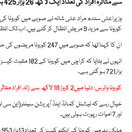
سے متاثرہ افراد کی تعداد ایک لاکھ 26 ہزار 425 ہو گئی ہے۔
کورونا سے مزید 9 مریض انتقال کر گئے ہیں، اب تک انتقال کرنےوالوں کی تعداد 2 ہزار 331 ہو چکی ہے۔
ان کا کہنا تھا کہ صوبے میں 247 کورونا مریضوں کی حالت تشویش ناک جب کہ 34 مریض وینٹی لیٹرز پر ہیں۔
ہزار721 ہو گئی ہے۔
کورونا وائرس: دنیا میں2 کروڑ 18 لاکھ سے زائد افراد متاثر
اور 7 اموات رپورٹ ہوئی ہیں۔