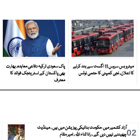
میٹرو بس سروس 11 اگست سے بند کرنے
پاک سعودی ترکیہ دفاعی معاہدہ، بھارت
کا اعلان، نجی کمپنی کا حتمی نوٹس
بھی پاکستان کے اسٹریٹجک فوائد کا
معترف
آزاد کشمیر میں حکومت بنانیکی پوزیشن میں ہیں ، مینڈیٹ
3
02
چھیننے نہیں دیں گے ، رانا ثناء اللہ ، امیر مقام