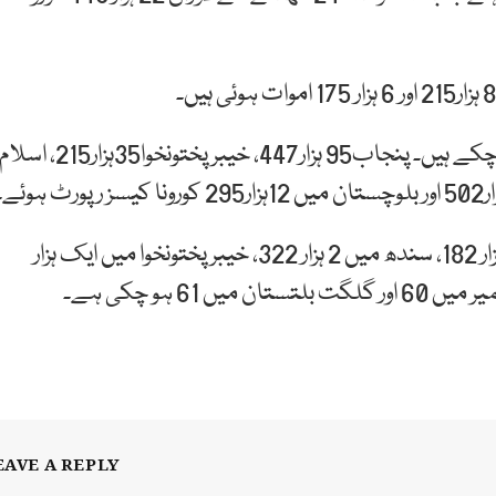
سندھ میں ایک لاکھ 26 ہزار 182 کورونا کیس سامنے آ چکے ہیں۔ پنجاب95 ہزار447، خیبرپختونخوا35ہزار215، اسل
پنجاب میں کورونا وائرس سے جاں بحق افراد کی تعداد 2 ہزار 182، سندھ میں 2 ہزار 322، خیبر پختونخوا میں ایک ہزار
EAVE A REPLY