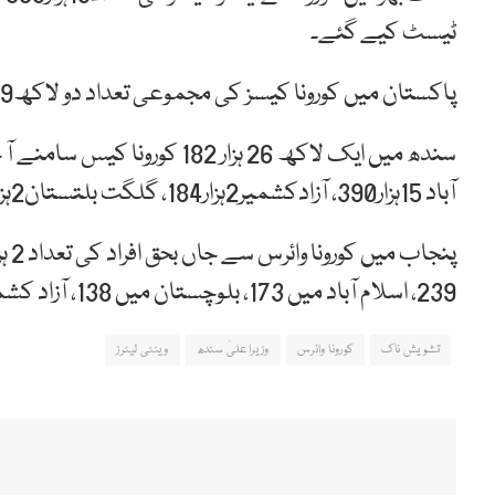
ٹیسٹ کیے گئے۔
پاکستان میں کورونا کیسز کی مجموعی تعداد دو لاکھ89 ہزار215 اور 6 ہزار 175 اموات ہوئی ہیں۔
آباد 15ہزار390، آزادکشمیر2ہزار184، گلگت بلتستان2ہزار502 اور بلوچستان میں 12ہزار295 کورونا کیسز رپورٹ ہوئے۔
239، اسلام آباد میں 173، بلوچستان میں 138، آزاد کشمیر میں 60 اور گلگت بلتستان میں 61 ہو چکی ہے۔
تشویش ناک
کورونا وائرس
وزیراعلیٰ سندھ
وینٹی لیٹرز