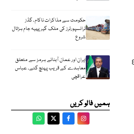
حکومت سے مذاکرات ناکام، گڈز
ٹرانسپورٹرز کی ملک گیر پہیہ جام ہڑتال
شروع
ایران اور عمان آبنائے ہرمز سے متعلق
 بعد وبا سے متاثرہ افراد کی تعداد 88
معاہدے کے قریب پہنچ گئے، عباس
عراقچی
ہمیں فالو کریں
WhatsApp
Twitter
Facebook
Facebook