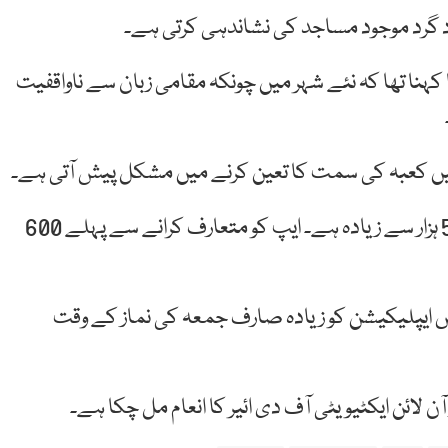
 گرد موجود مساجد کی نشاندہی کرتی ہے۔
کہنا تھا کہ نئے شہر میں چونکہ مقامی زبان سے ناواقفیت
ہیں کعبہ کی سمت کا تعین کرنے میں مشکل پیش آتی ہے۔
موبائل فون ایپلیکیشن کے موجودہ صارفین کی تعداد 50 ہزار سے زیادہ ہے۔ ایپ کو متعارف کرانے سے پہلے 600
 ایپلیکیشن کو زیادہ صارف جمعہ کی نماز کے وقت