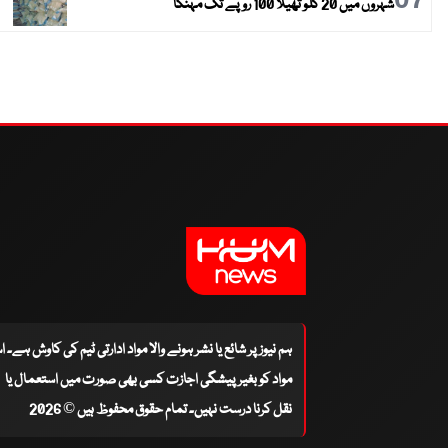
شہروں میں 20 کلو تھیلا 100 روپے تک مہنگا
ہم نیوز پر شائع یا نشر ہونے والا مواد ادارتی ٹیم کی کاوش ہے۔ 
مواد کو بغیر پیشگی اجازت کسی بھی صورت میں استعمال یا
نقل کرنا درست نہیں۔ تمام حقوق محفوظ ہیں © 2026