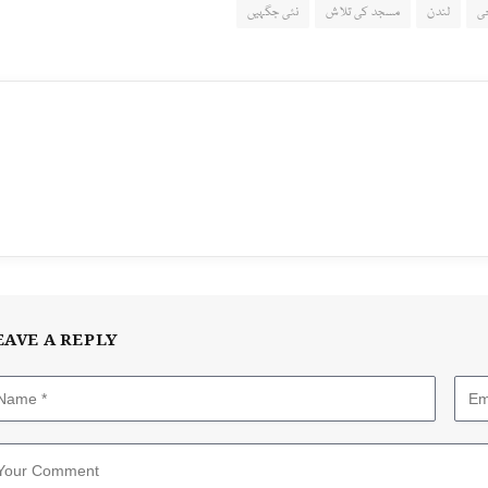
جی
لندن
مسجد کی تلاش
نئی جگہیں
EAVE A REPLY