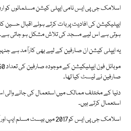
اسلامک جی پی ایس نامی ایپلی کیشن مسلمانوں کو ارد
ایپلیکیشن کی افادیت پر بات کرتے ہوئے اقبال حسین کا 
ہوتی ہے اس لیے مسجد کی تلاش مشکل ہو جاتی ہے۔
یہ ایپلی کیشن ان صارفین کے لیے بھی کارآمد ہے جن
صارفین نے ٹیسٹ کیا تھا۔
دنیا کے مختلف ممالک میں استعمال کی جانے والی اس
استعمال کرتے ہیں۔
اسلامک جی پی ایس کو2017 میں بیسٹ مسلم ایپ اور آن لائن ایکٹیویٹی آف دی ائیر کا انعام مل چکا ہے۔