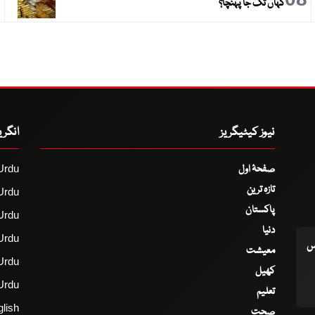
کہاں تک جا پہنچا؟
نیوز کیٹیگریز
انگر
صفحۂ اول
Urdu
تازہ ترین
Urdu
پاکستان
Urdu
دنیا
Urdu
اس
معیشت
Urdu
کھیل
Urdu
تعلیم
lish
صحت