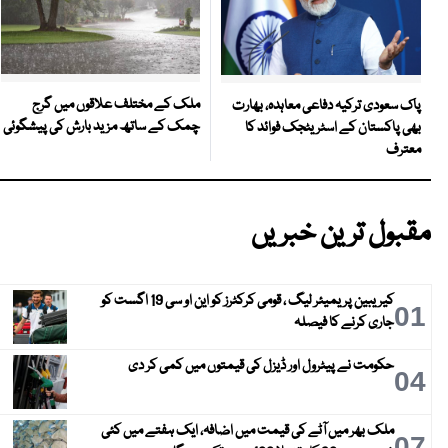
ملک کے مختلف علاقوں میں گرج
پاک سعودی ترکیہ دفاعی معاہدہ، بھارت
چمک کے ساتھ مزید بارش کی پیشگوئی
بھی پاکستان کے اسٹریٹجک فوائد کا
معترف
مقبول ترین خبریں
کیریبین پریمیئر لیگ ، قومی کرکٹرز کو این او سی 19 اگست کو
01
جاری کرنے کا فیصلہ
حکومت نے پیٹرول اور ڈیزل کی قیمتوں میں کمی کر دی
04
ملک بھر میں آٹے کی قیمت میں اضافہ، ایک ہفتے میں کئی
07