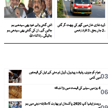
ڈیرہ غازی خان میں گھر کی چھت گر گئی
الٹی گنتی والے خود بھی سیدھے ہو
، 2 جاں بحق ، 3 افراد زخمی
جائیں گے ، ان کی گنتی بھی سیدھی ہو
جائیگی ، رانا ثناء اللہ
عوام کو جزوی ریلیف، پیٹرول، ڈیزل اور مٹی کے تیل کی قیمتوں
0
میں کمی
4 روز میں سونے کی قیمت میں بڑا اضافہ
0
ویمنز ایشیا کپ 2026، پاکستان اور بھارت کا مقابلہ دبئی میں ہو
0