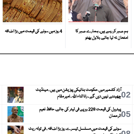
ہم صبر کر رہے ہیں، ہمارے صبر کا
4 روز میں سونے کی قیمت میں بڑا اضافہ
امتحان نہ لیا جائے، بلاول بھٹو
آزاد کشمیر میں حکومت بنانیکی پوزیشن میں ہیں ، مینڈیٹ
3
02
چھیننے نہیں دیں گے ، رانا ثناء اللہ ، امیر مقام
پیٹرول کی قیمت 228 روپے فی لیٹر کی جائے، حافظ نعیم
6
05
الرحمان
سونے کی قیمت میں مسلسل تیسرے روز بڑا اضافہ ، فی تولہ ریٹ
9
08