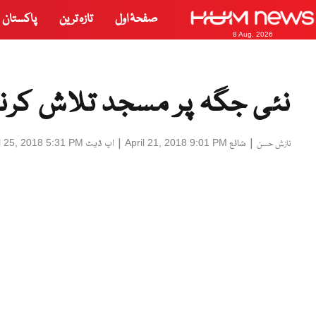
صفحۂ اول
تازہ ترین
پاکستان
8 Aug, 2026
نئی جگہ پر مسجد تلاش کرن
|
شائع
|
اپ ڈیٹ
l 25, 2018 5:31 PM
April 21, 2018 9:01 PM
نازش حسن