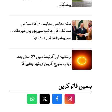
پیشگوئی
مکہ دفاعی معاہدے کا اسلامی
ممالک کی جانب سے بھرپور خیرمقدم،
اہم پیشرفت قرار دے دیا
برطانیہ اور آئرلینڈ میں 27 سال بعد
نایاب سورج گرہن دیکھا جائے گا
ہمیں فالو کریں
WhatsApp
Twitter
Facebook
Facebook