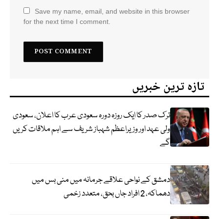
Save my name, email, and website in this browser
for the next time I comment.
تازہ ترین خبریں
ترک صدر کا ایک روزہ دورہ سعودی عرب کا اعلان، سعودی
ولی عہد اور وزیراعظم شہباز شریف سے اہم ملاقات کریں
گے
دمشق کے نواحی علاقے جرمانہ میں منی بس میں
دھماکہ، 2 افراد جاں بحق، متعدد زخمی