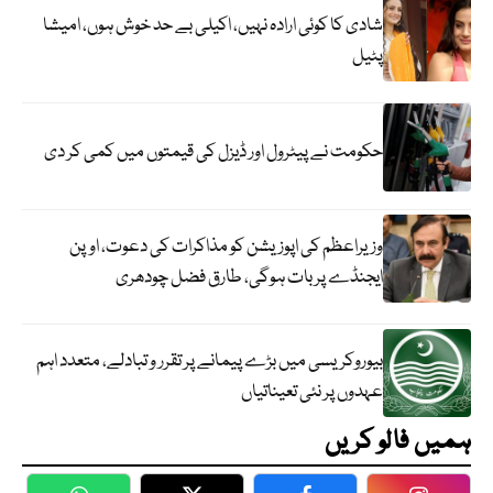
شادی کا کوئی ارادہ نہیں، اکیلی بے حد خوش ہوں، امیشا
پٹیل
حکومت نے پیٹرول اور ڈیزل کی قیمتوں میں کمی کر دی
وزیراعظم کی اپوزیشن کو مذاکرات کی دعوت، اوپن
ایجنڈے پر بات ہوگی، طارق فضل چودھری
بیوروکریسی میں بڑے پیمانے پر تقرر و تبادلے، متعدد اہم
عہدوں پر نئی تعیناتیاں
ہمیں فالو کریں