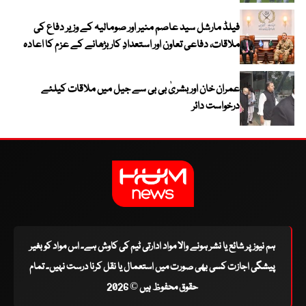
فیلڈ مارشل سید عاصم منیر اور صومالیہ کے وزیر دفاع کی
ملاقات، دفاعی تعاون اور استعدادِ کار بڑھانے کے عزم کا اعادہ
عمران خان اور بشریٰ بی بی سے جیل میں ملاقات کیلئے
درخواست دائر
ہم نیوز پر شائع یا نشر ہونے والا مواد ادارتی ٹیم کی کاوش ہے۔ اس مواد کو بغیر
پیشگی اجازت کسی بھی صورت میں استعمال یا نقل کرنا درست نہیں۔ تمام
حقوق محفوظ ہیں © 2026