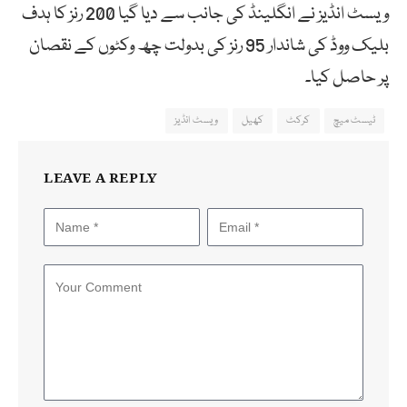
ویسٹ انڈیز نے انگلینڈ کی جانب سے دیا گیا 200 رنز کا ہدف
بلیک ووڈ کی شاندار 95 رنز کی بدولت چھ وکٹوں کے نقصان
پر حاصل کیا۔
ٹیسٹ میچ
کرکٹ
کھیل
ویسٹ انڈیز
LEAVE A REPLY