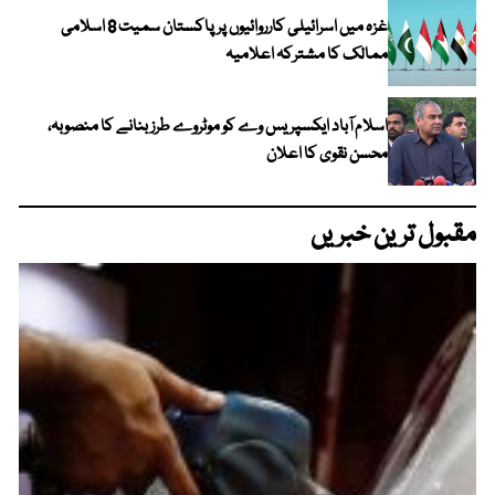
غزہ میں اسرائیلی کارروائیوں پر پاکستان سمیت 8 اسلامی
ممالک کا مشترکہ اعلامیہ
اسلام آباد ایکسپریس وے کو موٹروے طرز بنانے کا منصوبہ،
محسن نقوی کا اعلان
مقبول ترین خبریں