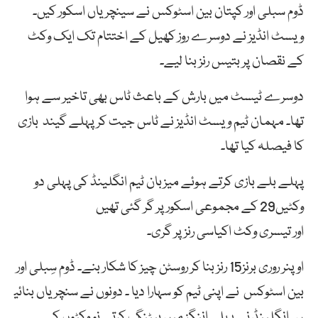
ڈوم سبلی اور کپتان بین اسٹوکس نے سینچریاں اسکور کیں۔
ویسٹ انڈیز نے دوسرے روز کھیل کے اختتام تک ایک وکٹ
کے نقصان پر بتیس رنز بنا لیے۔
دوسرے ٹیسٹ میں بارش کے باعث ٹاس بھی تاخیر سے ہوا
تھا۔ مہمان ٹیم ویسٹ انڈیز نے ٹاس جیت کر پہلے گیند بازی
کا فیصلہ کیا تھا۔
پہلے بلے بازی کرتے ہوئے
میزبان ٹیم انگلینڈ
کی پہلی دو
وکٹیں29 کے مجموعی اسکور پر گر گئی تھیں
اور
تیسری
وکٹ
اکیاسی
رنز
پر
گری۔
اوپنر
روری
برنز15
رنز
بنا
کر
روسٹن
چیز
کا
شکار
بنے۔
ڈوم
سِبلی
اور
بین
اسٹوکس
نے
اپنی
ٹیم
کو
سہارا
دیا
۔
دونوں
نے
سنچریاں
بنائی
ں۔ انگلینڈ نے پہلی اننگز میں بیٹنگ کرتے نو وکٹوں کے