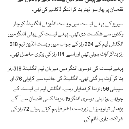
نقصان پر چار سو انہتر بنا کر اننگز ڈکلئیر کی تھی۔
سیریز کے پہلے ٹیسٹ میں ویسٹ انڈیز نے انگلینڈ کو چار
وکٹوں سے شکست دی تھی۔ پہلے ٹیسٹ کی پہلی اننگز میں
انگلش ٹیم کے 204 رنز کے جواب میں ویسٹ انڈین ٹیم 318
رنز بناکر آؤٹ ہوئی تھی اور اسے 114 رنز کی برتری حاصل تھی۔
پہلے ٹیسٹ کی دوسری اننگز میں میزبان ٹیم انگلینڈ 318 رنز
بنا کر آؤٹ ہو گئی تھی۔ انگلینڈ کی جانب سے کراولی 76، اور
سیبلی 50 رنز بنا کر نمایاں رہے۔ انگلش ٹیم نے ٹیسٹ کے
چوتھے روز اپنی دوسری اننگز 15 رنز بنا کسی نقصان سے آگے
بڑھائی تو اوپنرز نے زبردست آغاز فراہم کرتے ہوئے 72 رنز کی
شراکت داری قائم کی۔