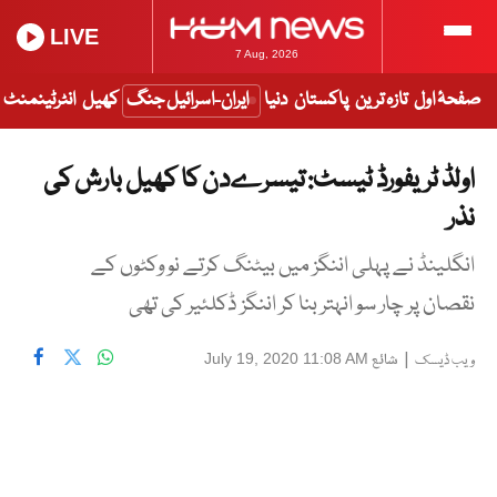
LIVE
7 Aug, 2026
صفحۂ اول
تازہ ترین
پاکستان
دنیا
ایران-اسرائیل جنگ
کھیل
انٹرٹینمنٹ
اولڈ ٹریفورڈ ٹیسٹ: تیسرےدن کا کھیل بارش کی
نذر
انگلینڈ نے پہلی اننگز میں بیٹنگ کرتے نو وکٹوں کے
نقصان پر چار سو انہتر بنا کر اننگز ڈکلئیر کی تھی
|
شائع
July 19, 2020 11:08 AM
ویب ڈیسک