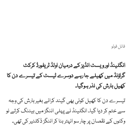
فائل فوٹو
انگلینڈ اور ویسٹ انڈیز کے درمیان
اولڈ
ٹریفورڈ کرکٹ
گراؤنڈ
میں کھیلے جا رہے دوسرے ٹیسٹ کے تیسرے دن کا
کھیل بارش کی نذر ہوگیا۔
تیسرے دن کا کھیل کوئی بھی گیند کرائے بغیر بارش کی وجہ
سے ختم کر دیا گیا۔ انگلینڈ نے پہلی اننگز میں بیٹنگ کرتے نو
وکٹوں کے نقصان پر چار سو انہتر بنا کر اننگز ڈکلئیر کی تھی۔