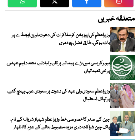
WhatsApp
Twitter
Facebook
Faceboo
متعلقہ خبریں
وزیراعظم کی اپوزیشن کو مذاکرات کی دعوت، اوپن ایجنڈے پر
بات ہوگی، طارق فضل چودھری
بیوروکریسی میں بڑے پیمانے پر تقرر و تبادلے، متعدد اہم عہدوں
پر نئی تعیناتیاں
وزیراعظم سعودی ولی عہد کی دعوت پر سعودی عرب پہنچ گئے،
پر تپاک استقبال
چین کے صدر کا خصوصی خط وزیراعظم شہباز شریف کے نام،
پاک چین شراکت داری مزید مضبوط بنانے کے عزم کا اظہار