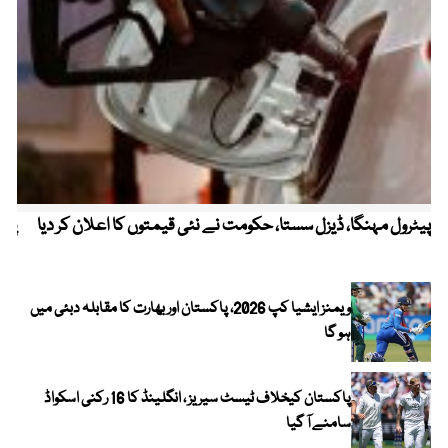
پیٹرول مہنگا، ڈیزل سستا، حکومت نے نئی قیمتوں کا اعلان کر دیا
پنج
ویمنز ایشیا کپ 2026، پاکستان اور بھارت کا مقابلہ دبئی میں
ہو گا
پاکستان کیخلاف ٹیسٹ سیریز ، انگلینڈ کا 16 رکنی اسکواڈ
سامنے آ گیا