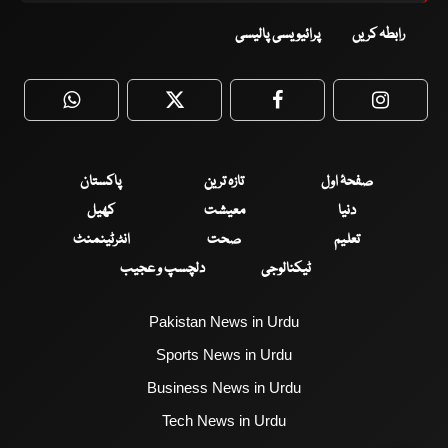
رابطہ کریں
پرائیویسی پالیسی
WhatsApp
Twitter
Facebook
Faceboo
صفحۂ اول
تازہ ترین
پاکستان
دنیا
معیشت
کھیل
تعلیم
صحت
انٹرٹینمنٹ
ٹیکنالوجی
دلچسپ و عجیب
Pakistan News in Urdu
Sports News in Urdu
Business News in Urdu
Tech News in Urdu