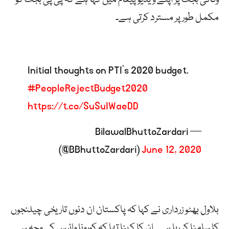
مکمل طور پر مسترد کرتی ہے۔
Initial thoughts on PTI’s 2020 budget.
#PeopleRejectBudget2020
https://t.co/SuSuIWaeDD
— BilawalBhuttoZardari
(@BBhuttoZardari)
June 12, 2020
بلاول بھٹو زرداری نے کہا کہ پاکستان ان دنوں تاریخی چیلنجوں
کا سامنا کر رہا ہے۔ ان کا کہنا تھا کہ کورونا وائرس کی وجہ سے