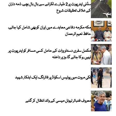
سڈنی ایئرپورٹ پر 2 طیارے ٹکرانے سے بال بال بچے، ذمہ داران
کے خلاف تحقیقات شروع
مکہ مکرمہ دفاعی معاہدے میں ایران کو بھی شامل کیا جائے،
حافظ نعیم الرحمان
مکمل سفری دستاویزات کے حامل کسی مسافر کو ایئرپورٹ پر
نہیں روکا جائے گا، وزیر داخلہ
لکی مروت میں پولیس اسکواڈ پر فائرنگ، ایک اہلکار شہید
معروف فٹبالر لیونل میسی کے والد انتقال کر گئے