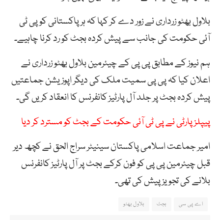
بلاول بھٹو زرداری نے زور دے کر کہا کہ ہر پاکستانی کو پی ٹی
آئی حکومت کی جانب سے پیش کردہ بجٹ کو رد کرنا چاہیے۔
ہم نیوز کے مطابق پی پی کے چیئرمین بلاول بھٹو زرداری نے
اعلان کیا کہ پی پی سمیت ملک کی دیگر اپوزیشن جماعتیں
پیش کردہ بجٹ پر جلد آل پارٹیز کانفرنس کا انعقاد کریں گی۔
پیپلزپارٹی نے پی ٹی آئی حکومت کے بجٹ کو مسترد کر دیا
امیر جماعت اسلامی پاکستان سینیٹر سراج الحق نے کچھ دیر
قبل چیئرمین پی پی کو فون کرکے بجٹ پر آل پارٹیز کانفرنس
بلانے کی تجویز پیش کی تھی۔
اے پی سی
بجٹ
بلاول بھٹو