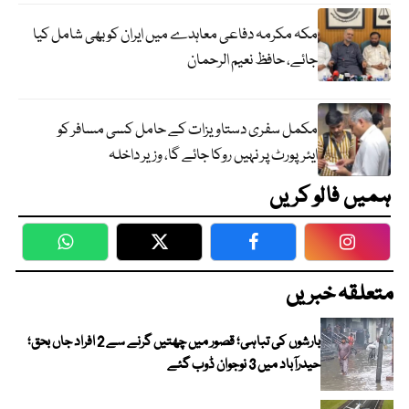
مکہ مکرمہ دفاعی معاہدے میں ایران کو بھی شامل کیا
جائے، حافظ نعیم الرحمان
مکمل سفری دستاویزات کے حامل کسی مسافر کو
ایئرپورٹ پر نہیں روکا جائے گا، وزیر داخلہ
ہمیں فالو کریں
WhatsApp
Twitter
Facebook
Faceboo
متعلقہ خبریں
بارشوں کی تباہی؛ قصور میں چھتیں گرنے سے 2 افراد جاں بحق؛
حیدرآباد میں 3 نوجوان ڈوب گئے