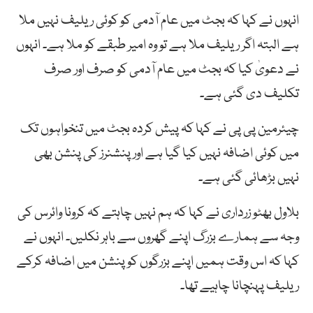
انہوں نے کہا کہ بجٹ میں عام آدمی کو کوئی ریلیف نہیں ملا
ہے البتہ اگر ریلیف ملا ہے تو وہ امیر طبقے کو ملا ہے۔ انہوں
نے دعویٰ کیا کہ بجٹ میں عام آدمی کو صرف اور صرف
تکلیف دی گئی ہے۔
چیئرمین پی پی نے کہا کہ پیش کردہ بجٹ میں تنخواہوں تک
میں کوئی اضافہ نہیں کیا گیا ہے اور پنشنرز کی پنشن بھی
نہیں بڑھائی گئی ہے۔
بلاول بھٹو زرداری نے کہا کہ ہم نہیں چاہتے کہ کرونا وائرس کی
وجہ سے ہمارے بزرگ اپنے گھروں سے باہر نکلیں۔ انہوں نے
کہا کہ اس وقت ہمیں اپنے بزرگوں کو پنشن میں اضافہ کرکے
ریلیف پہنچانا چاہیے تھا۔