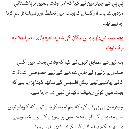
پی پی کے چیئرمین نے کہا کہ اس وقت ہمیں ہر پاکستانی
مزدور، غریب اور کسان کو بجٹ میں تحفظ اور ریلیف فراہم کرنا
چاہیے تھا۔
بجٹ سیشن: اپوزیشن ارکان کی شدید نعرہ بازی، غیر اعلانیہ
واک آوٹ
ہم نیوز کے مطابق انہوں نے کہا کہ وفاقی بجٹ میں اگلی
صفوں پر لڑنے والے طبی عملے کے لیے خصوصی اعلانات
کرنے چاہئیے تھے لیکن افسوس کے ساتھ کہنا پڑ رہا ہے کہ
بجٹ میں کوئی ریلیف دکھائی نہیں دے رہا ہے۔
چیئرمین پی پی نے کہا کہ ہم امید کررہے تھے کہ کرونا وائرس
سے مقابلے کے لیے بجٹ میں ہر صوبے کے لیے خصوصی
ہیلتھ پیکج دیا جائے گا مگر ایسا بھی نہیں ہوا۔