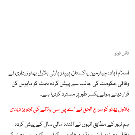
فائل فوٹو
اسلام آباد: چیئرمین پاکستان پیپلزپارٹی بلاول بھٹو زرداری نے
وفاقی حکومت کی جانب سے پیش کردہ بجٹ کو مایوس کن
قرار دیتے ہوئے یکسر طور پر مسترد کردیا ہے۔
بلاول بھٹو کو سراج الحق نے اے پی سی بلانے کی تجویز دیدی
ہم نیوز کے مطابق انہوں نے آئندہ مالی سال کے پیش کردہ
وفاقی بجٹ پر اپنے ویڈیو پیغام میں کہا ہے کہ پی پی بجٹ کو