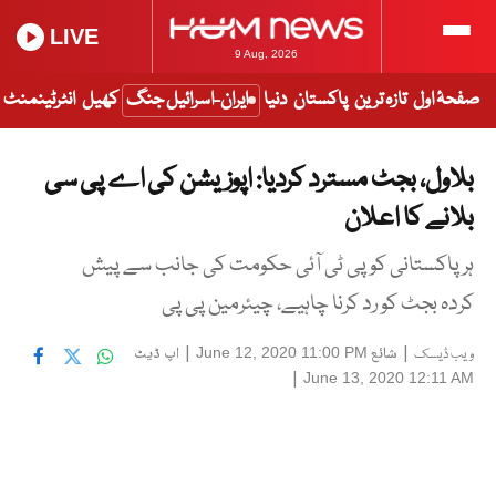
LIVE
9 Aug, 2026
صفحۂ اول
تازہ ترین
پاکستان
دنیا
ایران-اسرائیل جنگ
کھیل
انٹرٹینمنٹ
بلاول، بجٹ مسترد کردیا: اپوزیشن کی اے پی سی
بلانے کا اعلان
ہر پاکستانی کو پی ٹی آئی حکومت کی جانب سے پیش
کردہ بجٹ کو رد کرنا چاہیے، چیئرمین پی پی
|
شائع
|
اپ ڈیٹ
June 12, 2020 11:00 PM
ویب ڈیسک
|
June 13, 2020 12:11 AM