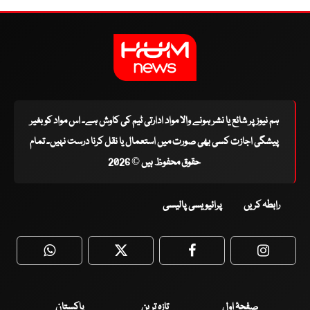
ہم نیوز پر شائع یا نشر ہونے والا مواد ادارتی ٹیم کی کاوش ہے۔ اس مواد کو بغیر
پیشگی اجازت کسی بھی صورت میں استعمال یا نقل کرنا درست نہیں۔ تمام
حقوق محفوظ ہیں © 2026
رابطہ کریں
پرائیویسی پالیسی
WhatsApp
Twitter
Facebook
Faceboo
صفحۂ اول
تازہ ترین
پاکستان