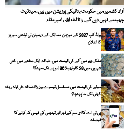
آزاد کشمیر میں حکومت بنانیکی پوزیشن میں ہیں ، مینڈیٹ
عوا
چھیننے نہیں دیں گے ، رانا ثناء اللہ ، امیر مقام
کم
ورلڈ کپ 2027 کے میزبان ممالک کے درمیان ٹی ٹوئنٹی سیریز
کا اعلان
ملک بھر میں آٹے کی قیمت میں اضافہ، ایک ہفتے میں کئی
شہروں میں 20 کلو تھیلا 100 روپے تک مہنگا
سونے کی قیمت میں مسلسل تیسرے روز بڑا اضافہ ، فی تولہ ریٹ
کہاں تک جا پہنچا؟
پی ٹی اے کا ای سم کے اجرا اور تبدیلی کی فیس کم کرنے کا
فیصلہ