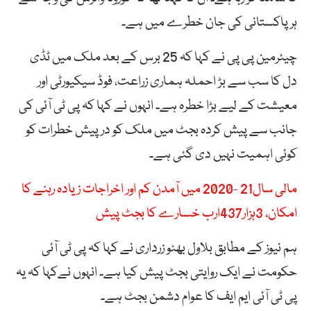
ہر پاکستانی کی جان خطرے میں ہے۔
چیئرمین پی پی نے کہا کہ 25 برس کے بعد ملک میں ٹڈی
دل کا سب سے بڑ احملہ ہماری زراعت، فوڈ سیکیورٹی اور
معیشت کے لیے بڑا خطرہ ہے۔ انہوں نے کہا کہ پی ٹی آئی کی
جانب سے پیش کردہ بجٹ میں ملک کو درپیش خطرات کو
کوئی اہمیت نہیں دی گئی ہے۔
مالی سال21 -2020 میں آمدن کم اور اخراجات زیادہ رہنے کا
امکان، 3ہزار437ارب خسارے کا بجٹ پیش
ہم نیوز کے مطابق بلاول بھٹو زرداری نے کہا کہ پی ٹی آئی
حکومت نے ایک روایتی بجٹ پیش کیا ہے۔ انہوں نےکہا کہ یہ
پی ٹی آئی ایم ایف کا عوام دشمن بجٹ ہے۔