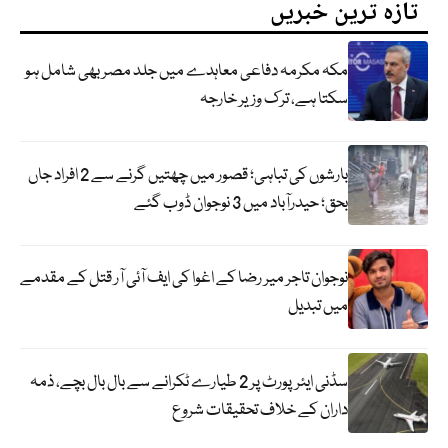
تازہ ترین خبریں
مکہ مکرمہ دفاعی معاہدے میں جلد مصر بھی شامل ہو
سکتا ہے، ترک وزیر خارجہ
بارشوں کی تباہی؛ قصور میں چھتیں گرنے سے 2 افراد جاں
بحق؛ حیدرآباد میں 3 نوجوان ڈوب گئے
نوجوان تاجر میر رضا کے اغوا کی ایف آئی آر قتل کے مقدمے
میں تبدیل
سڈنی ایئرپورٹ پر 2 طیارے ٹکرانے سے بال بال بچے، ذمہ
داران کے خلاف تحقیقات شروع