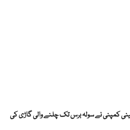
چینی کمپنی نے سولہ برس تک چلنے والی گاڑی کی