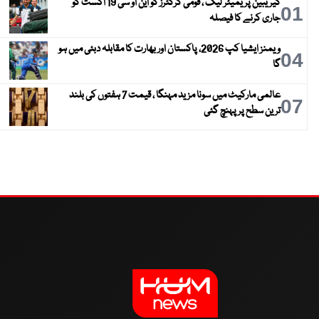
کیریبین پریمیئر لیگ ، قومی کرکٹرز کو این او سی 19 اگست کو
01
جاری کرنے کا فیصلہ
ویمنز ایشیا کپ 2026، پاکستان اور بھارت کا مقابلہ دبئی میں ہو
04
گا
عالمی مارکیٹ میں سونا مزید مہنگا ، قیمت 7 ہفتوں کی بلند
07
ترین سطح پر پہنچ گئی