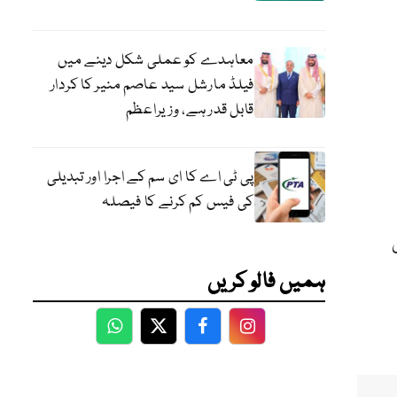
معاہدے کو عملی شکل دینے میں
فیلڈ مارشل سید عاصم منیر کا کردار
قابل قدر ہے، وزیراعظم
پی ٹی اے کا ای سم کے اجرا اور تبدیلی
کی فیس کم کرنے کا فیصلہ
ہمیں فالو کریں
WhatsApp
Twitter
Facebook
Facebook