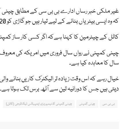
غیر ملکی خبر رساں ادارے بی بی سی کے مطابق چینی کم
کہ وہ ایسی بیٹریاں بنانے کے لیے تیار ہیں جو گاڑی کو 20 لاکھ کلو میٹر تک چلنے کی صلاحیت فراہم کرے گی۔
کاٹل کے چیئرمین کا کہنا ہےکہ اگر کسی کار ساز کمپنی نے 
چینی کمپنی نے رواں سال فروری میں امریکہ کی معروف
سال کا معاہدہ کیا ہے۔
خیال رہے کہ اس وقت زیادہ تر الیکٹرک کاریں بنانے وال
دیتی ہیں جس کا دورانیہ تین سے آٹھ برس تک ہوتا ہے۔
بی بی سی
چینی کمپنی
چینی کمپنی کنٹیمپریری ایمپیکس ٹیکنالوجی (کاٹل)