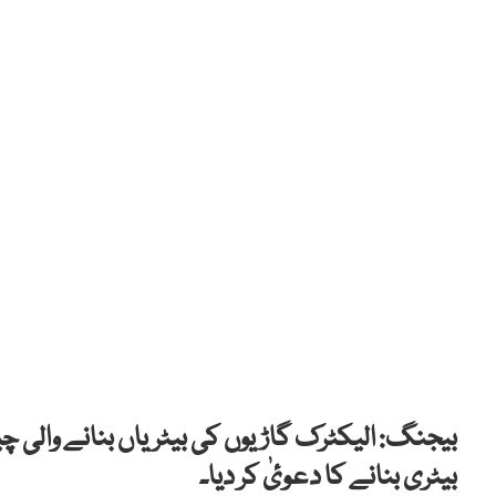
بیجنگ: الیکٹرک گاڑیوں کی بیٹریاں بنانے والی 
بیٹری بنانے کا دعوئٰ کر دیا۔