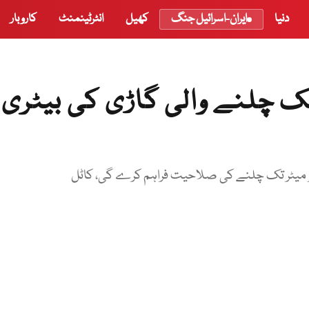
دنیا
ایران-اسرائیل جنگ
کھیل
انٹرٹینمنٹ
کاروبار
ک چلنے والی گاڑی کی بیٹری