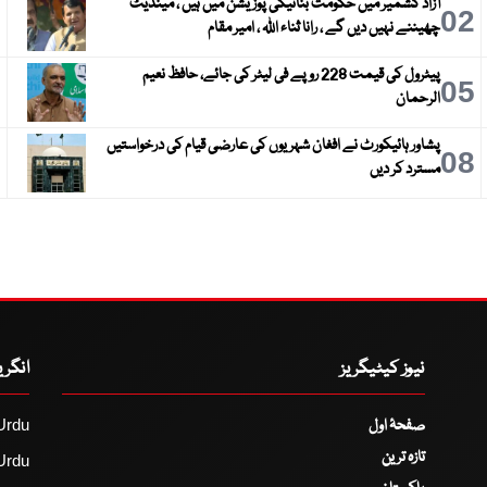
آزاد کشمیر میں حکومت بنانیکی پوزیشن میں ہیں ، مینڈیٹ
3
02
چھیننے نہیں دیں گے ، رانا ثناء اللہ ، امیر مقام
پیٹرول کی قیمت 228 روپے فی لیٹر کی جائے، حافظ نعیم
6
05
الرحمان
پشاور ہائیکورٹ نے افغان شہریوں کی عارضی قیام کی درخواستیں
9
08
مسترد کر دیں
نیوز کیٹیگریز
انگر
صفحۂ اول
Urdu
تازہ ترین
Urdu