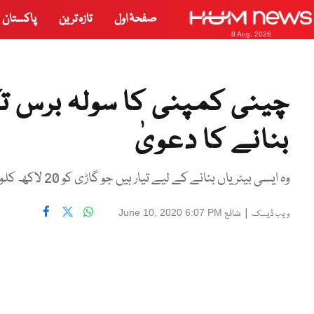
صفحۂ اول
تازہ ترین
پاکستان
8 Aug, 2026
چینی کمپنی کا سولہ برس ت
بنانے کا دعویٰ
وہ ایسی بیٹریاں بنانے کے لیے تیار ہیں جو گاڑی کو 20 لاکھ کلو میٹر تک چلنے کی صلاحیت فراہم کرے گی، کاٹل
|
شائع
June 10, 2020 6:07 PM
ویب ڈیسک