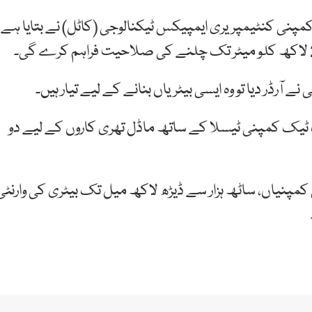
پنی کنٹیمپریری ایمپیکس ٹیکنالوجی (کاٹل) نے بتایا ہے
آرڈر دیا تو وہ ایسی بیٹریاں بنانے کے لیے تیار ہیں۔
 ٹیک کمپنی ٹیسلا کے ساتھ ماڈل تھری کاروں کے لیے دو
ی کمپنیاں، ساٹھ ہزار سے ڈیڑھ لاکھ میل تک بیٹری کی وارنٹی