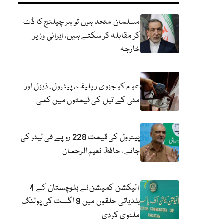
مسلمان متحد ہوں تو ہر چیلنج کا ڈٹ
کر مقابلہ کر سکتے ہیں، ایرانی وزیر
خارجہ
عوام کو جزوی ریلیف، پیٹرول، ڈیزل اور
مٹی کے تیل کی قیمتوں میں کمی
پیٹرول کی قیمت 228 روپے فی لیٹر کی
جائے، حافظ نعیم الرحمان
الیکشن کمیشن نے بلوچستان کے 4
بلدیاتی حلقوں میں 9 اگست کی پولنگ
ملتوی کردی