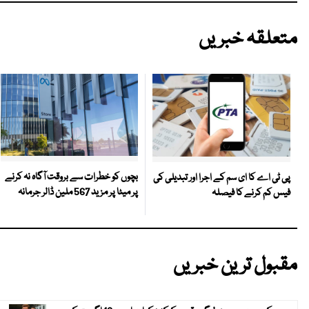
متعلقہ خبریں
بچوں کو خطرات سے بروقت آگاہ نہ کرنے
پی ٹی اے کا ای سم کے اجرا اور تبدیلی کی
پر میٹا پر مزید 567 ملین ڈالر جرمانہ
فیس کم کرنے کا فیصلہ
مقبول ترین خبریں