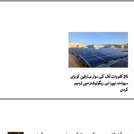
25 کلو واٹ تک کے سولر صارفین کو بڑی
سہولت، نیپرا نے ریگولیشنز میں ترمیم
کردی