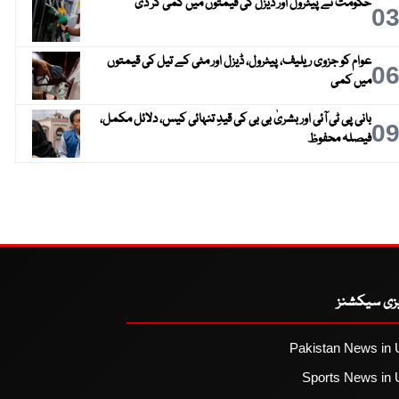
حکومت نے پیٹرول اور ڈیزل کی قیمتوں میں کمی کر دی
0
عوام کو جزوی ریلیف، پیٹرول، ڈیزل اور مٹی کے تیل کی قیمتوں
0
میں کمی
بانی پی ٹی آئی اور بشریٰ بی بی کی قیدِ تنہائی کیس، دلائل مکمل،
0
فیصلہ محفوظ
یزی سیکشنز
Pakistan News in 
Sports News in 