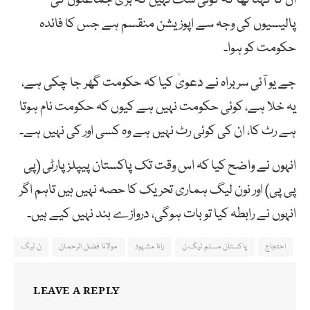
پالیسیوں کی وجہ سے اپوزیشن منقسم ہے جس کا فائدہ
حکومت کو ہوا۔
جے یو آئی سربراہ نے دعویٰ کیا کہ حکومت گھر جا چکی ہے،
یہ خلا ہے، کوئی حکومت نہیں ہے کیوں کہ حکومت نام ہوتا
ہے رٹ کا، ان کی کوئی رٹ نہیں ہے وہ کسی اور کی نہیں ہے۔
انہوں نے واضح کیا کہ اس وقت تک پاکستان پیپلز پارٹی (پی
پی پی) اور نون لیگ ہماری تحریک کا حصہ نہیں ہیں تاہم اگر
انہوں نے رابطہ کیا تو بات ہوگی، دروازے بند نہیں کیے ہیں۔
احتجاج
پاکستان مسلم لیگ ن
رانا مشہود
مولانا فضل الرحمان
ن لیگ
LEAVE A REPLY