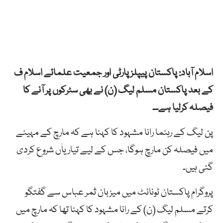
اسلام آباد: پاکستان پیپلز پارٹی اور جمعیت علمائے اسلام ف
کے بعد پاکستان مسلم لیگ (ن) نے بھی سٹرکوں پر آنے کا
فیصلہ کرلیا ہے۔۔
پن لیگ کے رہنما رانا مشہود کا کہنا ہے کہ مارچ کے مہینے
میں فیصلہ کن مارچ ہوگا، جس کے لیے تیاریاٰں شروع کردی
گئی ہیں۔
پروگرام پاکستان ٹونائٹ میں میزبان ثمر عباس سے گفتگو
کرتے مسلم لیگ (ن) کے رانا مشہود کا کہنا تھا کہ مارچ میں