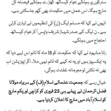
سٹرکوں پر ہونگے عوام کیساتھ کھڑے ہونگے فیصلہ کن
مارچ ہوگا۔ اس عمل میں حکومت بھی گھر جاسکتی ہے۔
انہوں نے کہا کہ مسلم لیگ (ن) کی تنظیموں نے تیاری کرلی
ہے ۔ ن لیگ کے صدر شہباز شریف واپس آکر عوام کیساتھ
احتجاج میں ہونگے۔
رانا مشہود نے کہا کہ حکومت کو 18 ماہ کا ٹائم اس لیے دیا کہ
یہ ایکسپوز ہوں اور یہ نہ کہے کہ ٹائم نہیں ملا۔ اگر اپوزیشن اب
بھی نہ نکلی تو مجرمانہ غفلت ہوگی۔
خیال رہے کہ
جمعیت علمائے اسلام (ف) کے سربراہ مولانا
فضل الرحمان نے پہلے ہی 23 فروری کو کراچی اور یکم مارچ
کو اسلام آباد میں مارچ کا اعلان کردیا ہے۔