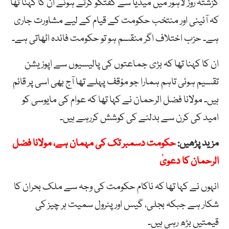
گزشتہ روز لاہور میں میڈیا سے گفتگو کرتے ہوئے ان کا کہنا تھا
کہ آئینی اور منتخب حکومت کے قیام کے لیے مشاورت جاری
ہے۔ حزب اختلاف اگر منقسم ہو تو حکومت فائدہ اٹھاتی ہے۔
ان کا کہنا تھا کہ بڑی جماعتوں کی پالیسیوں سے اپوزیشن
تقسیم ہوئی تاہم ہمارا جو مؤقف پہلے تھا آج بھی اسی پر قائم
ہیں۔ مولانا فضل الرحمان نے کہا تھا کہ عوام کی مایوسی کو
امید کی کرن سے بدلنے کی کوشش کررہے ہیں۔
مزید پڑھیں:
حکومت دسمبر تک کی مہمان ہے، مولانا فضل
الرحمان کا دعویٰ
انہوں نے کہا تھا کہ ناکام حکومت کی وجہ سے ملک بحران کا
شکار ہے جبکہ بجلی، گیس اور پٹرول سمیت ہر چیز کی
قیمتیں بڑھ رہی ہیں۔