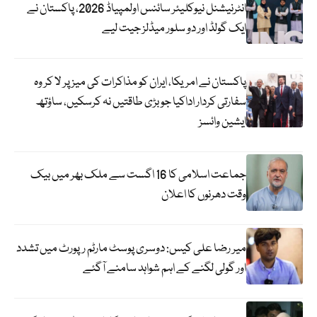
انٹرنیشنل نیوکلیئر سائنس اولمپیاڈ 2026، پاکستان نے
ایک گولڈ اور دو سلور میڈلز جیت لیے
پاکستان نے امریکا، ایران کو مذاکرات کی میز پر لا کر وہ
سفارتی کردار اداکیا جو بڑی طاقتیں نہ کرسکیں، ساؤتھ
ایشین وائسز
جماعت اسلامی کا 16 اگست سے ملک بھر میں بیک
وقت دھرنوں کا اعلان
میر رضا علی کیس: دوسری پوسٹ مارٹم رپورٹ میں تشدد
اور گولی لگنے کے اہم شواہد سامنے آگئے