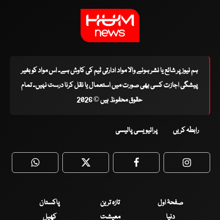
ہم نیوز پر شائع یا نشر ہونے والا مواد ادارتی ٹیم کی کاوش ہے۔ اس مواد کو بغیر
پیشگی اجازت کسی بھی صورت میں استعمال یا نقل کرنا درست نہیں۔ تمام
حقوق محفوظ ہیں © 2026
رابطہ کریں
پرائیویسی پالیسی
WhatsApp
Twitter
Facebook
Faceboo
صفحۂ اول
تازہ ترین
پاکستان
دنیا
معیشت
کھیل