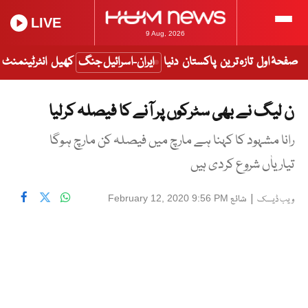
LIVE
9 Aug, 2026
صفحۂ اول
تازہ ترین
پاکستان
دنیا
ایران-اسرائیل جنگ
کھیل
انٹرٹینمنٹ
ن لیگ نے بھی سٹرکوں پر آنے کا فیصلہ کرلیا
رانا مشہود کا کہنا ہے مارچ میں فیصلہ کن مارچ ہوگا
تیاریاٰں شروع کردی ہیں
|
شائع
February 12, 2020 9:56 PM
ویب ڈیسک