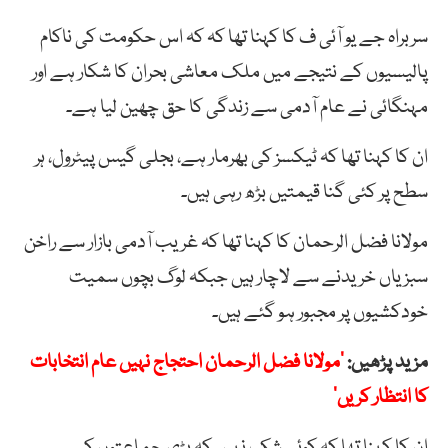
سربراہ جے یو آئی ف کا کہنا تھا کہ کہ اس حکومت کی ناکام
پالیسیوں کے نتیجے میں ملک معاشی بحران کا شکار ہے اور
مہنگائی نے عام آدمی سے زندگی کا حق چھین لیا ہے۔
ان کا کہنا تھا کہ ٹیکسز کی بھرمار ہے، بجلی گیس پیٹرول، ہر
سطح پر کئی گنا قیمتیں بڑھ رہی ہیں۔
مولانا فضل الرحمان کا کہنا تھا کہ غریب آدمی بازار سے راخن
سبزیاں خریدنے سے لاچار ہیں جبکہ لوگ بچوں سمیت
خودکشیوں پر مجبور ہو گئے ہیں۔
مزید پڑھیں:
’مولانا فضل الرحمان احتجاج نہیں عام انتخابات
کا انتظار کریں‘
ان کا کہنا تھا کہ کوئی شک نہیں کہ بڑی جماعتوں کی