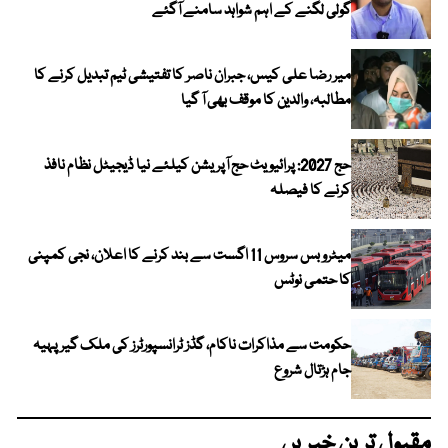
گولی لگنے کے اہم شواہد سامنے آگئے
میر رضا علی کیس، جبران ناصر کا تفتیشی ٹیم تبدیل کرنے کا
مطالبہ، والدین کا موقف بھی آ گیا
حج 2027: پرائیویٹ حج آپریشن کیلئے نیا ڈیجیٹل نظام نافذ
کرنے کا فیصلہ
میٹرو بس سروس 11 اگست سے بند کرنے کا اعلان، نجی کمپنی
کا حتمی نوٹس
حکومت سے مذاکرات ناکام، گڈز ٹرانسپورٹرز کی ملک گیر پہیہ
جام ہڑتال شروع
مقبول ترین خبریں