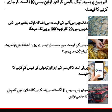
کیریبین پریمیئر لیگ ، قومی کرکٹرز کو این او سی 19 اگست کو جاری
آز
کرنے کا فیصلہ
چھی
ملک بھر میں آٹے کی قیمت میں اضافہ، ایک ہفتے میں کئی
شہروں میں 20 کلو تھیلا 100 روپے تک مہنگا
سونے کی قیمت میں مسلسل تیسرے روز بڑا اضافہ ، فی تولہ ریٹ
کہاں تک جا پہنچا؟
پی ٹی اے کا ای سم کے اجرا اور تبدیلی کی فیس کم کرنے کا
فیصلہ
میٹرو بس سروس 11 اگست سے بند کرنے کا اعلان، نجی کمپنی
کا حتمی نوٹس