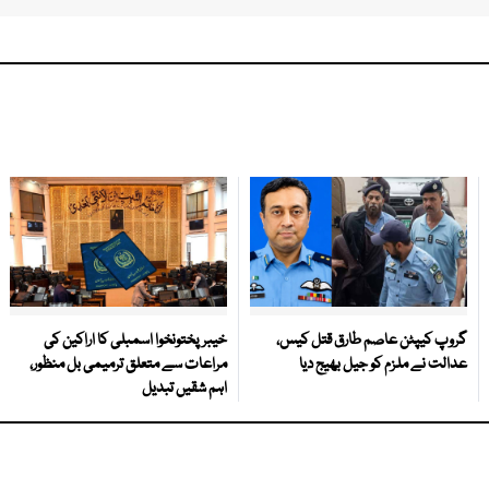
گروپ کیپٹن عاصم طارق قتل کیس،
خیبرپختونخوا اسمبلی کا اراکین کی
عدالت نے ملزم کو جیل بھیج دیا
مراعات سے متعلق ترمیمی بل منظور،
اہم شقیں تبدیل