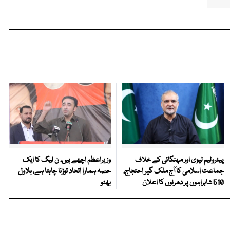
پیٹرولیم لیوی اور مہنگائی کے خلاف
وزیراعظم اچھے ہیں، ن لیگ کا ایک
جماعت اسلامی کا آج ملک گیر احتجاج،
حصہ ہمارا اتحاد توڑنا چاہتا ہے، بلاول
510 شاہراہوں پر دھرنوں کا اعلان
بھٹو