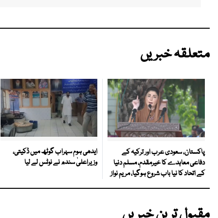
متعلقہ خبریں
ایدھی ہوم سہراب گوٹھ میں ڈکیتی،
پاکستان، سعودی عرب اور ترکیہ کے
وزیراعلیٰ سندھ نے نوٹس لے لیا
دفاعی معاہدے کا خیرمقدم، مسلم دنیا
کے اتحاد کا نیا باب شروع ہوگیا، مریم نواز
مقبول ترین خبریں