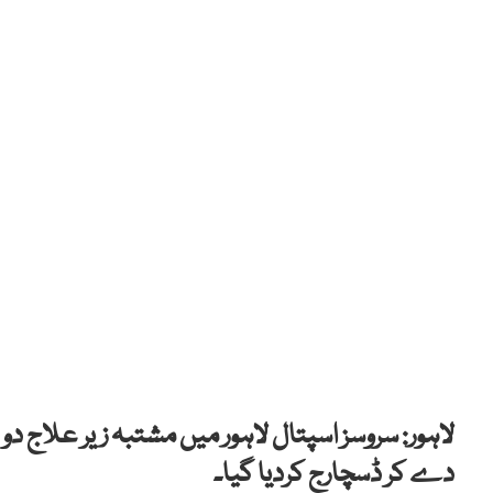
لاہور: سروسز اسپتال لاہور میں مشتبہ زیر علاج دو چ
دے کر ڈسچارج کردیا گیا۔