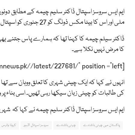
ملی اور اس کا بیٹا مکس ذونگ کو 27 جنوری کو اسپتال میں داخل کیا گیا تھا۔
ڈاکٹر سیلم چیمہ کا کہنا تھا کہ ہمارے پاس جتنے بھی
کا مرض نہیں نکلا ہے۔
[post-relate link=”https://humnews.pk//latest/227681/” position =”left”]
انہوں نے کہا کہ ایک چینی شہری کا تعلق ووہان سے تھا 
کی طالبات کو چینی زبان سیکھا رہی تھیں۔ اسی بناء پر 
ایم ایس سروسز اسپتال ڈاکٹر سلیم چیمہ نے کہا کہ شہر
پاکستان میں چینی باشندے
چینی باشندے
سروسز اسپتال لاہور
کرونا وائرس