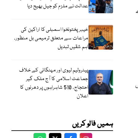
عدالت نے ملزم کو جیل بھیج دیا
ارج کردیا گیا۔ 23 سالہ
خیبرپختونخوا اسمبلی کا اراکین کی
مراعات سے متعلق ترمیمی بل منظور،
اہم شقیں تبدیل
پیٹرولیم لیوی اور مہنگائی کے خلاف
جماعت اسلامی کا آج ملک گیر
ی
احتجاج، 510 شاہراہوں پر دھرنوں کا
اعلان
ہمیں فالو کریں