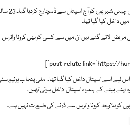
ایم ایس سروسز اسپتال ڈاکٹر سلیم چیمہ کے مطابق دونوں چینی شہریوں کو آج اسپتال سے ڈسچ
 مریض لائے گئے ہیں ان میں سے کسی کو بھی کرونا وائرس
اس لیے اسے اسپتال داخل کیا گیا تھا۔ ملی پنجاب یونیورسٹ
وہ اپنے بیٹے کے ہمراہ اسپتال داخل ہوئی تھیں۔
یوں کو بلاوجہ کرونا وائرس سے ڈرنے کی ضرورت نہیں ہے۔