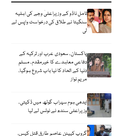
تامل ناڈو کے وزیراعلیٰ وجے کی اہلیہ
سنگیتا نے طلاق کی درخواست واپس لے
لی
پاکستان، سعودی عرب اور ترکیہ کے
دفاعی معاہدے کا خیرمقدم، مسلم
دنیا کے اتحاد کا نیا باب شروع ہوگیا،
مریم نواز
ایدھی ہوم سہراب گوٹھ میں ڈکیتی،
وزیراعلیٰ سندھ نے نوٹس لے لیا
گروپ کیپٹن عاصم طارق قتل کیس،