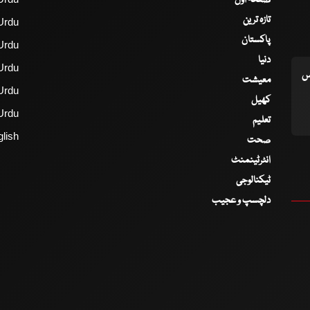
تازہ ترین
Urdu
پاکستان
Urdu
دنیا
Urdu
اس
معیشت
Urdu
کھیل
Urdu
تعلیم
lish
صحت
انٹرٹینمنٹ
ٹیکنالوجی
دلچسپ و عجیب