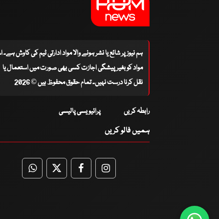
ہم نیوز پر شائع یا نشر ہونے والا مواد ادارتی ٹیم کی کاوش ہے۔ 
مواد کو بغیر پیشگی اجازت کسی بھی صورت میں استعمال یا
نقل کرنا درست نہیں۔ تمام حقوق محفوظ ہیں © 2026
رابطہ کریں
پرائیویسی پالیسی
ہمیں فالو کریں
WhatsApp
Twitter
Facebook
Facebook