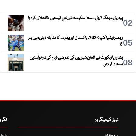
پیٹرول مہنگا، ڈیزل سستا، حکومت نے نئی قیمتوں کا اعلان کر دیا
3
02
ویمنز ایشیا کپ 2026، پاکستان اور بھارت کا مقابلہ دبئی میں ہو
6
05
گا
پشاور ہائیکورٹ نے افغان شہریوں کی عارضی قیام کی درخواستیں
9
08
مسترد کر دیں
نیوز کیٹیگریز
انگر
صفحۂ اول
Urdu