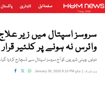
صفحۂ اول
تازہ ترین
پاکستان
7 Aug, 2026
سروسز اسپتال میں زیر علاج
وائرس نہ ہونے پر کلئیر قرار
دونوں چینی شہریوں کو آج سروسز اسپتال سے ڈسچارج کردیا گیا،
|
شائع
January 30, 2020 8:10 PM
ویب ڈیسک