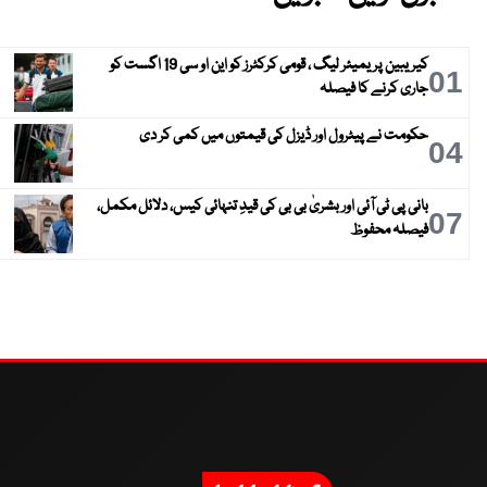
کیریبین پریمیئر لیگ ، قومی کرکٹرز کو این او سی 19 اگست کو
01
جاری کرنے کا فیصلہ
حکومت نے پیٹرول اور ڈیزل کی قیمتوں میں کمی کر دی
04
بانی پی ٹی آئی اور بشریٰ بی بی کی قیدِ تنہائی کیس، دلائل مکمل،
07
فیصلہ محفوظ