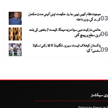
موجودہ نظام کہیں نہیں جا رہا، حکومت اپنی آئینی مدت مکمل
0
کرے گی، وزیر داخلہ
عالمی مارکیٹ میں سونا مزید مہنگا ، قیمت 7 ہفتوں کی بلند
0
ترین سطح پر پہنچ گئی
پاکستان کیخلاف ٹیسٹ سیریز ، انگلینڈ کا 16 رکنی اسکواڈ
0
سامنے آ گیا
یزی سیکشنز
Pakistan News in 