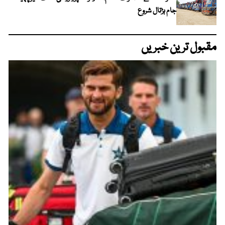
جام ہڑتال شروع
مقبول ترین خبریں