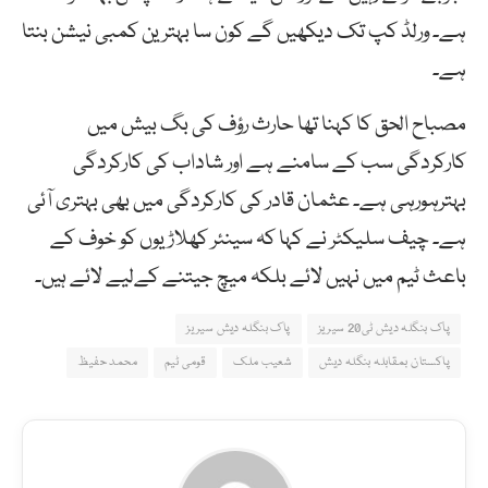
ہے۔ ورلڈ کپ تک دیکھیں گے کون سا بہترین کمبی نیشن بنتا
ہے۔
مصباح الحق کا کہنا تھا حارث رؤف کی بگ بیش میں
کارکردگی سب کے سامنے ہے اور شاداب کی کارکردگی
بہترہورہی ہے۔ عثمان قادر کی کارکردگی میں بھی بہتری آئی
ہے۔ چیف سلیکٹر نے کہا کہ سینئر کھلاڑیوں کو خوف کے
باعث ٹیم میں نہیں لائے بلکہ میچ جیتنے کےلیے لائے ہیں۔
پاک بنگلہ دیش ٹی20 سیریز
پاک بنگلہ دیش سیریز
پاکستان بمقابلہ بنگلہ دیش
شعیب ملک
قومی ٹیم
محمد حفیظ