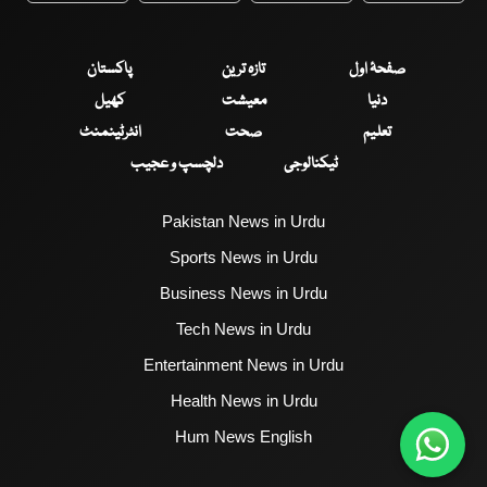
صفحۂ اول
تازہ ترین
پاکستان
دنیا
معیشت
کھیل
تعلیم
صحت
انٹرٹینمنٹ
ٹیکنالوجی
دلچسپ و عجیب
Pakistan News in Urdu
Sports News in Urdu
Business News in Urdu
Tech News in Urdu
Entertainment News in Urdu
Health News in Urdu
Hum News English