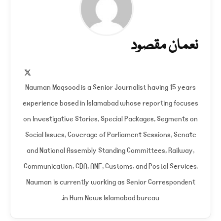
نعمان مقصود
X
(Twitter)
Nauman Maqsood is a Senior Journalist having 15 years
experience based in Islamabad whose reporting focuses
on Investigative Stories, Special Packages, Segments on
Social Issues, Coverage of Parliament Sessions, Senate
and National Assembly Standing Committees, Railway,
Communication, CDA, ANF, Customs, and Postal Services.
Nauman is currently working as Senior Correspondent
in Hum News Islamabad bureau.