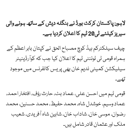
لاہور: پاکستان کرکٹ بورڈ نے بنگلہ دیش کے ساتھ ہونے والی
سیریز کیلئے ٹی20 ٹیم کا اعلان کردیا ہے۔
چیف سیلکٹرکم ہیڈ کوچ مصباح الحق نے کپتان بابر اعظم کے
ہمراہ قومی ٹی ٹوئنٹی ٹیم کا اعلان کیا جب کہ کوآرڈینیٹر
سیلیکشن کمیٹی ندیم خان بھی پریس کانفرنس میں موجود
تھے۔
قومی ٹیم میں احسن علی، عماد بٹ، حارث رؤف، افتخار احمد،
عماد وسیم، خوشدل شاہ، محمد حفیظ، محمد حسنین، محمد
رضوان، موسی خان، شاداب خان، شاہین شاہ آفریدی، شعیب
ملک اور عثمان قادر شامل ہیں۔