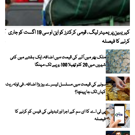
کیریبین پریمیئر لیگ ، قومی کرکٹرز کو این او سی 19 اگست کو جاری
آز
کرنے کا فیصلہ
چھی
ملک بھر میں آٹے کی قیمت میں اضافہ، ایک ہفتے میں کئی
شہروں میں 20 کلو تھیلا 100 روپے تک مہنگا
سونے کی قیمت میں مسلسل تیسرے روز بڑا اضافہ ، فی تولہ ریٹ
کہاں تک جا پہنچا؟
پی ٹی اے کا ای سم کے اجرا اور تبدیلی کی فیس کم کرنے کا
فیصلہ