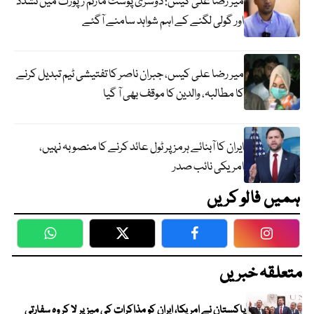
میر رضا علی کیس: دوسری پوسٹ مارٹم رپورٹ میں تشدد
اور گولی لگنے کے اہم شواہد سامنے آگئے
میر رضا علی کیس، جبران ناصر کا تفتیشی ٹیم تبدیل کرنے
کا مطالبہ، والدین کا موقف بھی آ گیا
ایران کا آبنائے ہرمز پر ٹول عائد کرنے کا منصوبہ نہیں،
امریکی نائب صدر
ہمیں فالو کریں
WhatsApp
Twitter
Facebook
Faceboo
متعلقہ خبریں
پاکستان نے امریکا، ایران کو مذاکرات کی میز پر لا کر وہ سفارتی