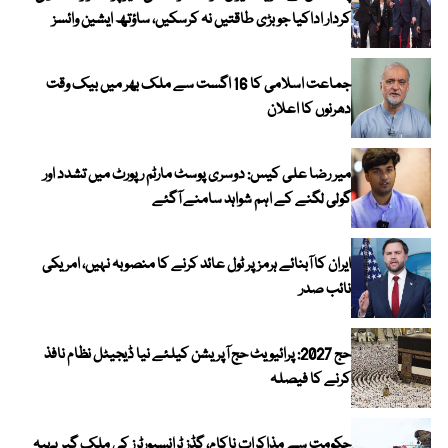
کردار اداکیا جو بڑی طاقتیں نہ کرسکیں، ساؤتھ ایشین وائسز
جماعت اسلامی کا 16 اگست سے ملک بھر میں بیک وقت
دھرنوں کا اعلان
میر رضا علی کیس: دوسری پوسٹ مارٹم رپورٹ میں تشدد اور
گولی لگنے کے اہم شواہد سامنے آگئے
ایران کا آبنائے ہرمز پر ٹول عائد کرنے کا منصوبہ نہیں، امریکی
نائب صدر
حج 2027: پرائیویٹ حج آپریشن کیلئے نیا ڈیجیٹل نظام نافذ
کرنے کا فیصلہ
حکومت سے مذاکرات ناکام، گڈز ٹرانسپورٹرز کی ملک گیر پہیہ