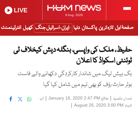
LIVE
9 Aug, 2026
صفحۂ اول
تازہ ترین
پاکستان
دنیا
ایران-اسرائیل جنگ
کھیل
انٹرٹینمنٹ
حفیظ، ملک کی واپسی، بنگلہ دیش کیخلاف ٹی
ٹوئنٹی اسکواڈ کا اعلان
بگ بیش لیگ میں شاندار کارکردگی دکھانے والے فاسٹ
بولر حارث رؤف کو بھی ٹیم میں شامل کیا گیا
|
شائع
|
اپ
January 16, 2020 2:47 PM
نعمان مقصود
ڈیٹ
|
August 26, 2020 3:00 PM