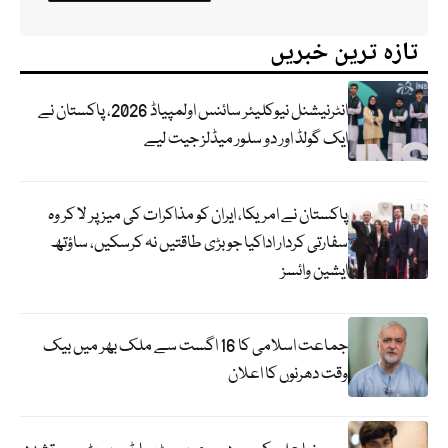
تازہ ترین خبریں
انٹرنیشنل نیوکلیئر سائنس اولمپیاڈ 2026، پاکستان نے
ایک گولڈ اور دو سلور میڈلز جیت لیے
پاکستان نے امریکا، ایران کو مذاکرات کی میز پر لا کر وہ
سفارتی کردار اداکیا جو بڑی طاقتیں نہ کرسکیں، ساؤتھ
ایشین وائسز
جماعت اسلامی کا 16 اگست سے ملک بھر میں بیک
وقت دھرنوں کا اعلان