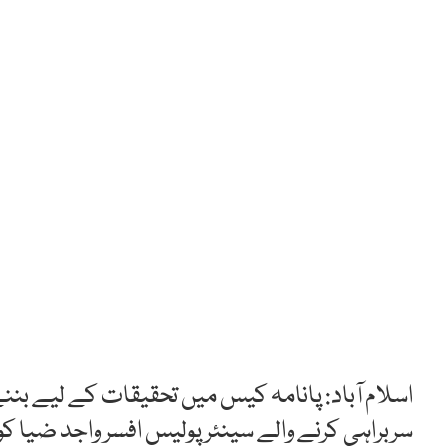
اسلام آباد: پانامہ کیس میں تحقیقات کے لیے بننے
سربراہی کرنے والے سینئر پولیس افسر واجد ضیا ک