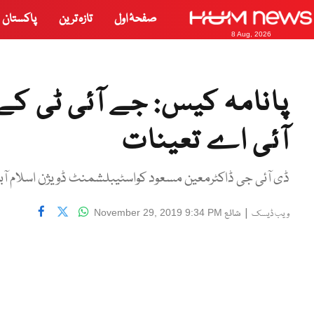
صفحۂ اول
تازہ ترین
پاکستان
8 Aug, 2026
پانامہ کیس: جے آئی ٹی کے
آئی اے تعینات
ڈی آئی جی ڈاکٹرمعین مسعود کواسٹیبلشمنٹ ڈویژن اسلام آب
|
شائع
November 29, 2019 9:34 PM
ویب ڈیسک