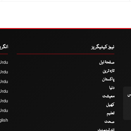
نیوز کیٹیگریز
انگر
صفحۂ اول
Urdu
تازہ ترین
Urdu
پاکستان
Urdu
دنیا
Urdu
اس
معیشت
Urdu
کھیل
Urdu
تعلیم
lish
صحت
انٹرٹینمنٹ