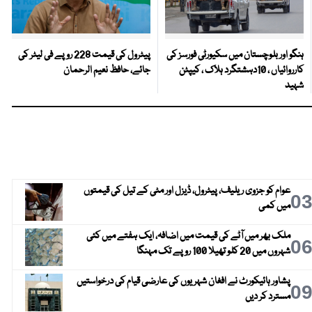
ہنگو اور بلوچستان میں سکیورٹی فورسز کی
پیٹرول کی قیمت 228 روپے فی لیٹر کی
کارروائیاں ، 10دہشتگرد ہلاک ، کیپٹن
جائے، حافظ نعیم الرحمان
شہید
عوام کو جزوی ریلیف، پیٹرول، ڈیزل اور مٹی کے تیل کی قیمتوں
0
میں کمی
ملک بھر میں آٹے کی قیمت میں اضافہ، ایک ہفتے میں کئی
0
شہروں میں 20 کلو تھیلا 100 روپے تک مہنگا
پشاور ہائیکورٹ نے افغان شہریوں کی عارضی قیام کی درخواستیں
0
مسترد کر دیں