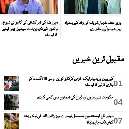
میر رضا کی قبر کشائی کی کارروائی شروع ،
وزیر اعظم شہباز شریف کی وفد کے ہمراہ
والدین کے ڈی این اے سیمپل بھی لینے
روضہ رسولؐ پر حاضری
کا فیصلہ
مقبول ترین خبریں
کیریبین پریمیئر لیگ ، قومی کرکٹرز کو این او سی 19 اگست کو
01
جاری کرنے کا فیصلہ
حکومت نے پیٹرول اور ڈیزل کی قیمتوں میں کمی کر دی
04
سونے کی قیمت میں مسلسل تیسرے روز بڑا اضافہ ، فی تولہ ریٹ
07
کہاں تک جا پہنچا؟