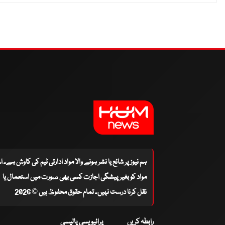
ہم نیوز پر شائع یا نشر ہونے والا مواد ادارتی ٹیم کی کاوش ہے۔ 
مواد کو بغیر پیشگی اجازت کسی بھی صورت میں استعمال یا
نقل کرنا درست نہیں۔ تمام حقوق محفوظ ہیں © 2026
رابطہ کریں
پرائیویسی پالیسی