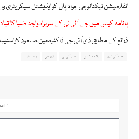
انفارمیشن ٹیکنالوجی جواد پال کو ایڈیشنل سیکریٹری وزی
پانامہ کیس میں جے آئی ٹی کے سربراہ واجد ضیا کا تبادل
ذرائع کے مطابق ڈی آئی جی ڈاکٹرمعین مسعود کواسٹیب
ایف آئی اے
پانامہ کیس
جے آئی ٹی
ڈی جی
واجد ضیا