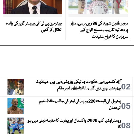
میجر طفیل شہید کی 68 ویں برسی ، مزار
چیئرمین پی ٹی آئی بیرسٹر گوہر کی والدہ
پر دعائیہ تقریب ، مسلح افواج کے
انتقال کر گئیں
سربراہان کا خراج عقیدت
آزاد کشمیر میں حکومت بنانیکی پوزیشن میں ہیں ، مینڈیٹ
3
02
چھیننے نہیں دیں گے ، رانا ثناء اللہ ، امیر مقام
پیٹرول کی قیمت 228 روپے فی لیٹر کی جائے، حافظ نعیم
6
05
الرحمان
ویمنز ایشیا کپ 2026، پاکستان اور بھارت کا مقابلہ دبئی میں ہو
9
08
گا