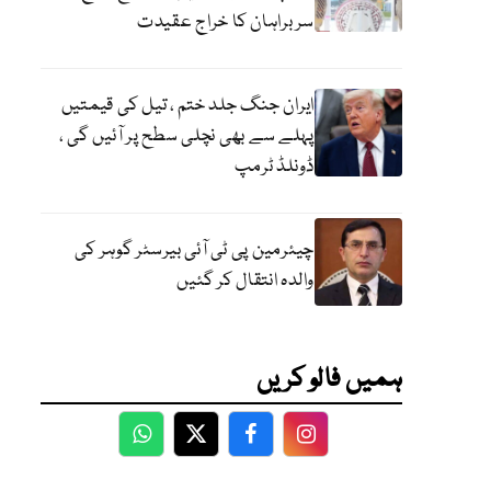
سربراہان کا خراج عقیدت
ایران جنگ جلد ختم ، تیل کی قیمتیں
پہلے سے بھی نچلی سطح پر آئیں گی ،
ڈونلڈ ٹرمپ
چیئرمین پی ٹی آئی بیرسٹر گوہر کی
والدہ انتقال کر گئیں
ہمیں فالو کریں
WhatsApp
Twitter
Facebook
Facebook