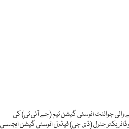
 والی جوائنٹ انوسٹی گیشن ٹیم (جے آئی ٹی) کی
و ڈائریکٹر جنرل (ڈی جی) فیڈرل انوسٹی گیشن ایجنسی