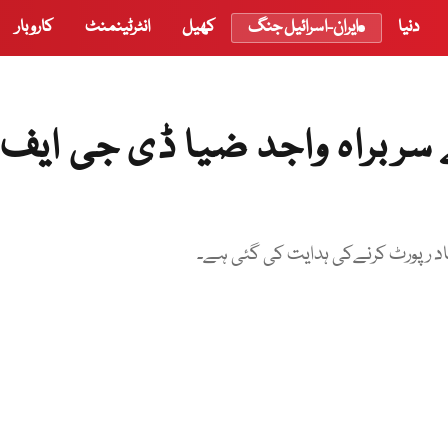
دنیا
ایران-اسرائیل جنگ
کھیل
انٹرٹینمنٹ
کاروبار
 سربراہ واجد ضیا ڈی جی ایف
اد رپورٹ کرنےکی ہدایت کی گئی ہے۔