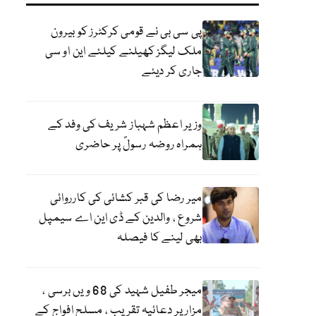
پی سی بی نے قومی کرکٹرز کو بیرون
ملک لیگز کھیلنے کیلئے این او سی
جاری کر دیئے
وزیر اعظم شہباز شریف کی وفد کے
ہمراہ روضہ رسولؐ پر حاضری
میر رضا کی قبر کشائی کی کارروائی
شروع ، والدین کے ڈی این اے سیمپل
بھی لینے کا فیصلہ
میجر طفیل شہید کی 68 ویں برسی ،
مزار پر دعائیہ تقریب ، مسلح افواج کے