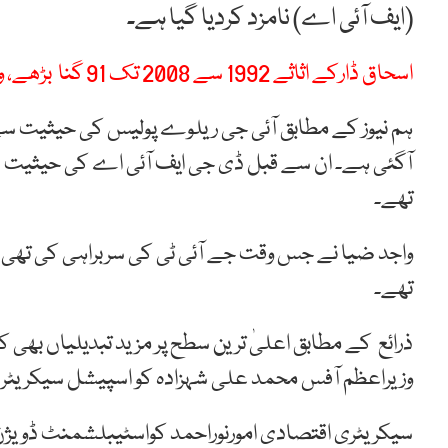
(ایف آئی اے) نامزد کردیا گیا ہے۔
اسحاق ڈارکے اثاثے 1992 سے 2008 تک 91 گنا بڑھے، واجد ضیاکا عدالتی بیان
ہم نیوز کے مطابق آئی جی ریلوے پولیس کی حیثیت سے
آگئی ہے۔ ان سے قبل ڈی جی ایف آئی اے کی حیثیت 
تھے۔
واجد ضیا نے جس وقت جے آئی ٹی کی سربراہی کی تھی
تھے۔
ذرائع کے مطابق اعلیٰ ترین سطح پر مزید تبدیلیاں بھی
وزیراعظم آفس محمد علی شہزادہ کو اسپیشل سیکریٹری
سیکریٹری اقتصادی امورنوراحمد کواسٹیبلشمنٹ ڈویژن