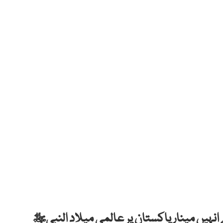
انہیں مینار پاکستان پر عالمی میلاد النبیﷺ