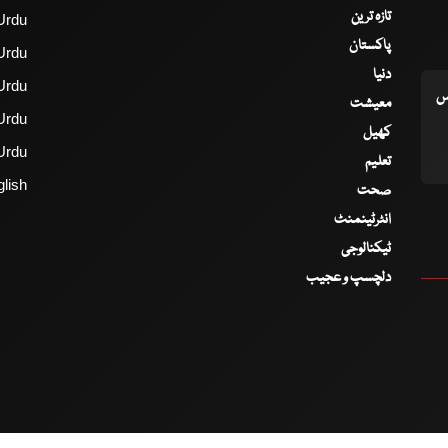
تازہ ترین
Urdu
پاکستان
Urdu
دنیا
Urdu
اس
معیشت
Urdu
کھیل
Urdu
تعلیم
lish
صحت
انٹرٹینمنٹ
ٹیکنالوجی
دلچسپ و عجیب