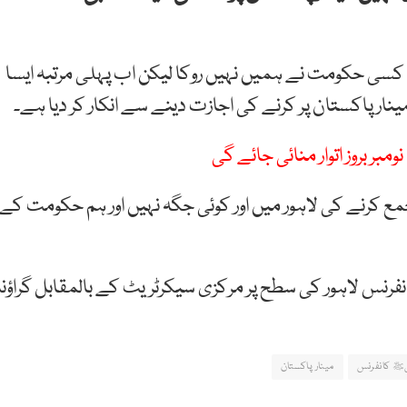
یں انہوں نے کہا کہ گزشتہ 35 سال میں کسی حکومت نے ہمیں نہیں روکا لیکن اب پہلی مرتبہ ایسا
ر پاکستان پر کرنے کی اجازت دینے سے انکار کر دیا ہے۔
جمع کرنے کی لاہور میں اور کوئی جگہ نہیں اور ہم حکومت کے
نفرنس لاہور کی سطح پر مرکزی سیکرٹریٹ کے بالمقابل گراؤن
بیﷺ کانفرنس
مینار پاکستان