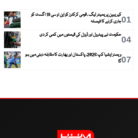
کیریبین پریمیئر لیگ ، قومی کرکٹرز کو این او سی 19 اگست کو
01
جاری کرنے کا فیصلہ
حکومت نے پیٹرول اور ڈیزل کی قیمتوں میں کمی کر دی
04
ویمنز ایشیا کپ 2026، پاکستان اور بھارت کا مقابلہ دبئی میں ہو
07
گا