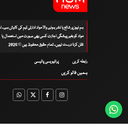
ہم نیوز پر شائع یا نشر ہونے والا مواد ادارتی ٹیم کی کاوش ہے۔ 
مواد کو بغیر پیشگی اجازت کسی بھی صورت میں استعمال یا
نقل کرنا درست نہیں۔ تمام حقوق محفوظ ہیں © 2026
رابطہ کریں
پرائیویسی پالیسی
ہمیں فالو کریں
WhatsApp
Twitter
Facebook
Facebook