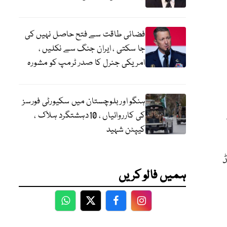
فضائی طاقت سے فتح حاصل نہیں کی
جا سکتی ، ایران جنگ سے نکلیں ،
امریکی جنرل کا صدر ٹرمپ کو مشورہ
ہنگو اور بلوچستان میں سکیورٹی فورسز
کی کارروائیاں ، 10دہشتگرد ہلاک ،
کیپٹن شہید
ڈ
ہمیں فالو کریں
WhatsApp
Twitter
Facebook
Facebook