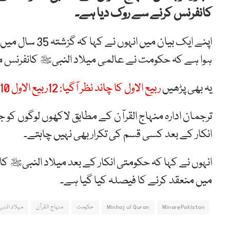
کانفرنس کرنے سے روک دیا ہے۔
اپنے ایک بیان م
ہوا ہے کہ حکومت نے عالمی میلاد النبیﷺ کانفرنس مینا
یہ بھی پڑھیں
ربیع الاول کا چاند نظر آگیا: 12ربیع الاول 10 نومبر بروز اتوار منائی جائے گی
ترجمان ادارہ منہاج القرآن کے مطابق لاکھوں لوگوں کو 
انکار کے بعد کسی قسم کی تکرار بھی نہیں چاہتے۔
انہوں نے کہا کہ حکومتی انکار کے بعد میلاد النبیﷺ کا
میں منعقد کرنے کا فیصلہ کیا گیا ہے۔
MinarePakistan
Minhaj ul Quran
حکومت
منہاج القرآن
میلاد الن