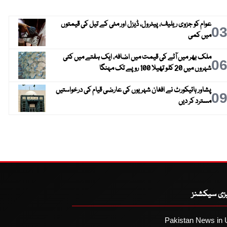
عوام کو جزوی ریلیف، پیٹرول، ڈیزل اور مٹی کے تیل کی قیمتوں
0
میں کمی
ملک بھر میں آٹے کی قیمت میں اضافہ، ایک ہفتے میں کئی
0
شہروں میں 20 کلو تھیلا 100 روپے تک مہنگا
پشاور ہائیکورٹ نے افغان شہریوں کی عارضی قیام کی درخواستیں
0
مسترد کر دیں
یزی سیکشنز
Pakistan News in 