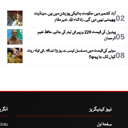
آزاد کشمیر میں حکومت بنانیکی پوزیشن میں ہیں ، مینڈیٹ
3
02
چھیننے نہیں دیں گے ، رانا ثناء اللہ ، امیر مقام
پیٹرول کی قیمت 228 روپے فی لیٹر کی جائے، حافظ نعیم
6
05
الرحمان
سونے کی قیمت میں مسلسل تیسرے روز بڑا اضافہ ، فی تولہ ریٹ
9
08
کہاں تک جا پہنچا؟
نیوز کیٹیگریز
انگر
صفحۂ اول
Urdu