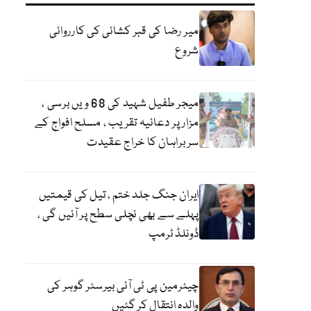
میر رضا کی قبر کشائی کی کارروائی
شروع
میجر طفیل شہید کی 68 ویں برسی ،
مزار پر دعائیہ تقریب ، مسلح افواج کے
سربراہان کا خراج عقیدت
ایران جنگ جلد ختم ، تیل کی قیمتیں
پہلے سے بھی نچلی سطح پر آئیں گی ،
ڈونلڈ ٹرمپ
چیئرمین پی ٹی آئی بیرسٹر گوہر کی
والدہ انتقال کر گئیں