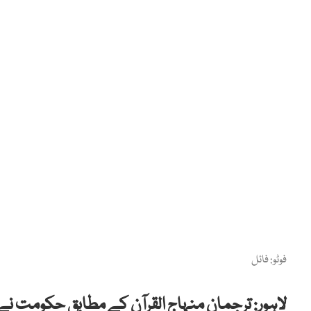
فوٹو: فائل
لاہور: ترجمان منہاج القرآن کے مطابق حکومت نے 