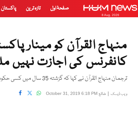
صفحۂ اول
تازہ ترین
پاکستان
8 Aug, 2026
منہاج القرآن کو مینار پاک
کانفرنس کی اجازت نہیں مل
ترجمان منہاج القرآن نے کہا کہ گزشتہ 35 سال میں کسی حکومت نے ہمیں عالمی کانفرنس کرنے سے نہیں روکا۔
|
شائع
October 31, 2019 6:18 PM
ویب ڈیسک