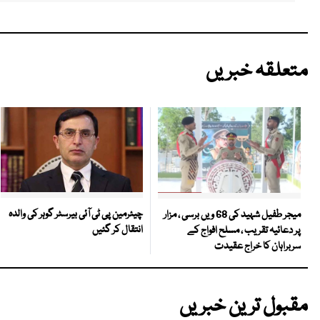
متعلقہ خبریں
چیئرمین پی ٹی آئی بیرسٹر گوہر کی والدہ
میجر طفیل شہید کی 68 ویں برسی ، مزار
انتقال کر گئیں
پر دعائیہ تقریب ، مسلح افواج کے
سربراہان کا خراج عقیدت
مقبول ترین خبریں