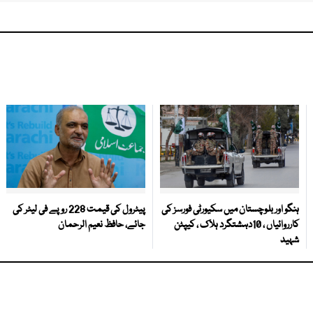
ہنگو اور بلوچستان میں سکیورٹی فورسز کی
پیٹرول کی قیمت 228 روپے فی لیٹر کی
کارروائیاں ، 10دہشتگرد ہلاک ، کیپٹن
جائے، حافظ نعیم الرحمان
شہید