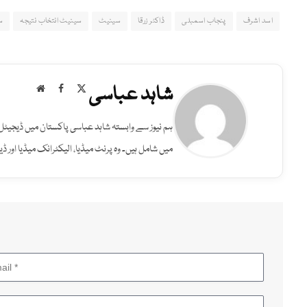
اسد اشرف
پنجاب اسمبلی
ڈاکٹر زرقا
سینیٹ
سینیٹ انتخاب نتیجہ
س
شاہد عباسی
Website
Facebook
X
(Twitter)
ہم نیوز سے وابستہ شاہد عباسی پاکستان میں ڈیجیٹل 
میں شامل ہیں۔ وہ پرنٹ میڈیا، الیکٹرانک میڈیا اور 