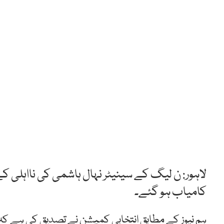
لاہور: ن لیگ کے سینیٹر نہال ہاشمی کی نااہلی کے
کامیاب ہو گئے۔
ہم نیوز کے مطابق انتخابی کمیشن نے تصدیق کی ہے کہ اسد اشرف نے 298 