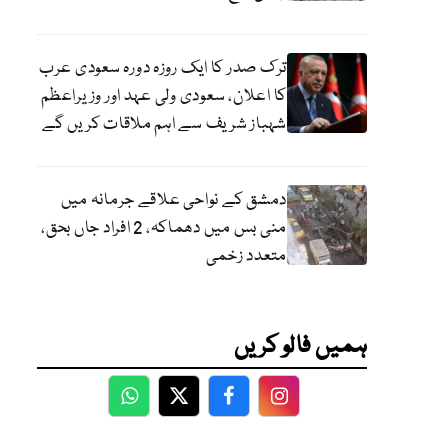
ترک صدر کا ایک روزہ دورہ سعودی عرب
کا اعلان، سعودی ولی عہد اور وزیراعظم
شہباز شریف سے اہم ملاقات کریں گے
دمشق کے نواحی علاقے جرمانہ میں
منی بس میں دھماکہ، 2 افراد جاں بحق،
متعدد زخمی
ہمیں فالو کریں
WhatsApp
Twitter
Facebook
Facebook