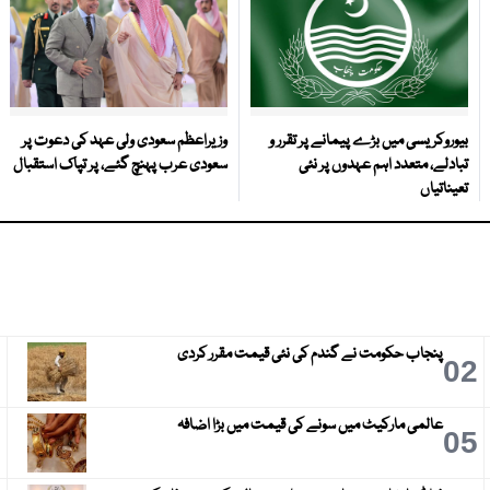
بیوروکریسی میں بڑے پیمانے پر تقرر و
وزیراعظم سعودی ولی عہد کی دعوت پر
تبادلے، متعدد اہم عہدوں پر نئی
سعودی عرب پہنچ گئے، پر تپاک استقبال
تعیناتیاں
پنجاب حکومت نے گندم کی نئی قیمت مقرر کردی
3
02
عالمی مارکیٹ میں سونے کی قیمت میں بڑا اضافہ
6
05