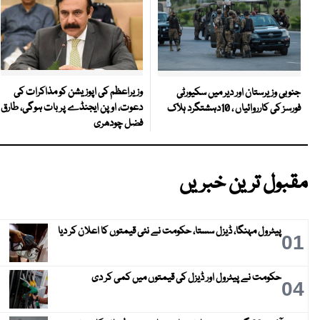
وزیراعظم کی اپوزیشن کو مذاکرات کی
جنوبی وزیرستان اور دیر میں سکیورٹی
دعوت، اوپن ایجنڈے پر بات ہوگی، طارق
فورسز کی کارروائیاں ، 10دہشتگرد ہلاک
فضل چودھری
مقبول ترین خبریں
پیٹرول مہنگا، ڈیزل سستا، حکومت نے نئی قیمتوں کا اعلان کر دیا
01
حکومت نے پیٹرول اور ڈیزل کی قیمتوں میں کمی کر دی
04