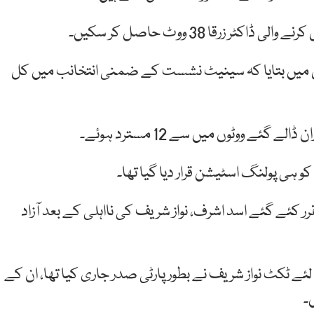
رقا 38 ووٹ حاصل کر سکیں۔
 میں بتایا کہ سینیٹ نشست کے ضمنی انتخانب میں کل
ووٹوں میں سے 12 مسترد ہوئے۔
ی پولنگ اسٹیشن قرار دیا گیا تھا۔
کئے گئے اسد اشرف، نواز شریف کی نااہلی کے بعد آزاد
ے ٹکٹ نواز شریف نے بطور پارٹی صدر جاری کیا تھا، ان کے
۔