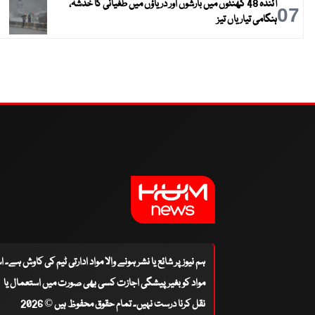
آئندہ 48 گھنٹوں میں بارشوں اور دریاؤں میں طغیانی کا خدشہ،
07
ہنگامی تیاریاں تیز
ہم نیوز پر شائع یا نشر ہونے والا مواد ادارتی ٹیم کی کاوش ہے۔ 
مواد کو بغیر پیشگی اجازت کسی بھی صورت میں استعمال یا
نقل کرنا درست نہیں۔ تمام حقوق محفوظ ہیں © 2026