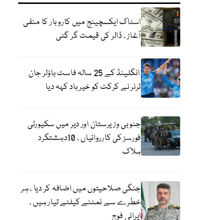
اسٹاک ایکسچینج میں کاروبار کا منفی
آغاز ، ڈالر کی قیمت گر گئی
انگلینڈ کے 25 سالہ فاسٹ باؤلر جان
ٹرنر نے کرکٹ کو خیر باد کہہ دیا
جنوبی وزیرستان اور دیر میں سکیورٹی
فورسز کی کارروائیاں ، 10دہشتگرد
ہلاک
جنگی صلاحیتوں میں اضافہ کر دیا ، ہر
خطرے سے نمٹنے کیلئے تیار ہیں ،
ایرانی فوج