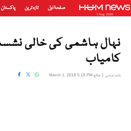
صفحۂ اول
تازہ ترین
پاکستان
7 Aug, 2026
نہال ہاشمی کی خالی نشست پ
کامیاب
|
شائع
March 1, 2018 5:18 PM
شاہد عباسی