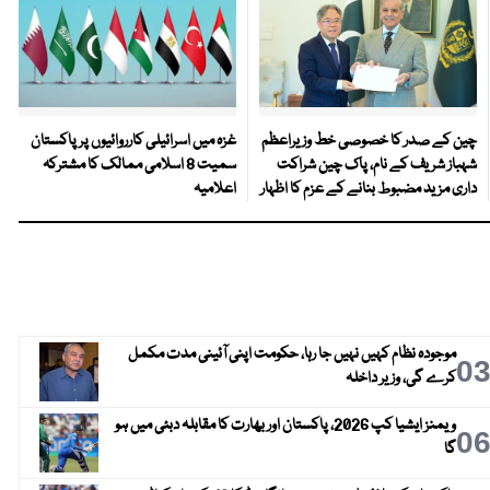
چین کے صدر کا خصوصی خط وزیراعظم
غزہ میں اسرائیلی کارروائیوں پر پاکستان
شہباز شریف کے نام، پاک چین شراکت
سمیت 8 اسلامی ممالک کا مشترکہ
داری مزید مضبوط بنانے کے عزم کا اظہار
اعلامیہ
موجودہ نظام کہیں نہیں جا رہا، حکومت اپنی آئینی مدت مکمل
0
کرے گی، وزیر داخلہ
ویمنز ایشیا کپ 2026، پاکستان اور بھارت کا مقابلہ دبئی میں ہو
0
گا