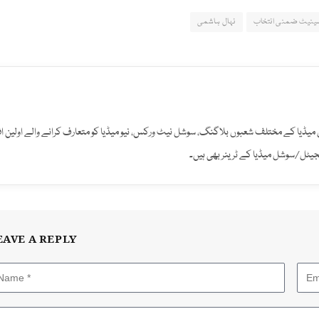
ینیٹ ضمنی انتخاب
نہال ہاشمی
میڈیا کے مختلف شعبوں بلاگنگ، سوشل نیٹ ورکس، نیو میڈیا کو متعارف کرانے والے اولین افر
ڈیجیٹل/سوشل میڈیا کے ٹرینر بھی ہیں۔
EAVE A REPLY