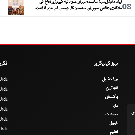
فیلڈ مارشل سید عاصم منیر اور صومالیہ کے وزیر دفاع کی
9
08
ملاقات، دفاعی تعاون اور استعدادِ کار بڑھانے کے عزم کا اعادہ
نیوز کیٹیگریز
انگر
صفحۂ اول
Urdu
تازہ ترین
Urdu
پاکستان
Urdu
دنیا
Urdu
اس
معیشت
Urdu
کھیل
Urdu
تعلیم