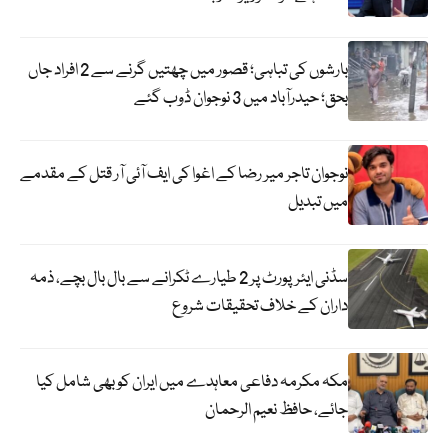
بارشوں کی تباہی؛ قصور میں چھتیں گرنے سے 2 افراد جاں
بحق؛ حیدرآباد میں 3 نوجوان ڈوب گئے
نوجوان تاجر میر رضا کے اغوا کی ایف آئی آر قتل کے مقدمے
میں تبدیل
سڈنی ایئرپورٹ پر 2 طیارے ٹکرانے سے بال بال بچے، ذمہ
داران کے خلاف تحقیقات شروع
مکہ مکرمہ دفاعی معاہدے میں ایران کو بھی شامل کیا
جائے، حافظ نعیم الرحمان