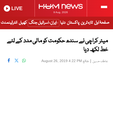
LIVE
9 Aug, 2026
صفحۂ اول
تازہ ترین
پاکستان
دنیا
ایران-اسرائیل جنگ
کھیل
انٹرٹینمنٹ
میئر کراچی نے سندھ حکومت کو مالی مدد کے لئے
خط لکھ دیا
|
شائع
August 26, 2019 4:22 PM
عاطف حسین