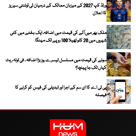
ورلڈ کپ 2027 کے میزبان ممالک کے درمیان ٹی ٹوئنٹی سیریز
کا اعلان
ملک بھر میں آٹے کی قیمت میں اضافہ، ایک ہفتے میں کئی
شہروں میں 20 کلو تھیلا 100 روپے تک مہنگا
سونے کی قیمت میں مسلسل تیسرے روز بڑا اضافہ ، فی تولہ ریٹ
کہاں تک جا پہنچا؟
پی ٹی اے کا ای سم کے اجرا اور تبدیلی کی فیس کم کرنے کا
فیصلہ