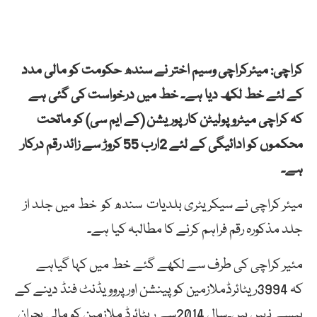
کراچی: میئرکراچی وسیم اختر نے سندھ حکومت کو مالی مدد
کے لئے خط لکھ دیا ہے۔ خط میں درخواست کی گئی ہے
کہ کراچی میٹروپولیٹن کارپوریشن (کے ایم سی) کو ماتحت
محکموں کو ادائیگی کے لئے 2ارب 55 کروڑ سے زائد رقم درکار
ہے۔
میئر کراچی نے سیکریٹری بلدیات سندھ کو خط میں جلد از
جلد مذکورہ رقم فراہم کرنے کا مطالبہ کیا ہے۔
مئیر کراچی کی طرف سے لکھے گئے خط میں کہا گیاہے
کہ 3994ریٹائرڈملازمین کو پینشن اورپروویڈنٹ فنڈ دینے کے
پیسے نہیں ہیں۔سال 2014سے ریٹائرڈ ملازمین کو مالی بحران