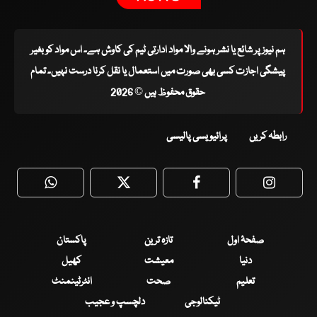
ہم نیوز پر شائع یا نشر ہونے والا مواد ادارتی ٹیم کی کاوش ہے۔ اس مواد کو بغیر
پیشگی اجازت کسی بھی صورت میں استعمال یا نقل کرنا درست نہیں۔ تمام
حقوق محفوظ ہیں © 2026
رابطہ کریں
پرائیویسی پالیسی
WhatsApp
Twitter
Facebook
Faceboo
صفحۂ اول
تازہ ترین
پاکستان
دنیا
معیشت
کھیل
تعلیم
صحت
انٹرٹینمنٹ
ٹیکنالوجی
دلچسپ و عجیب