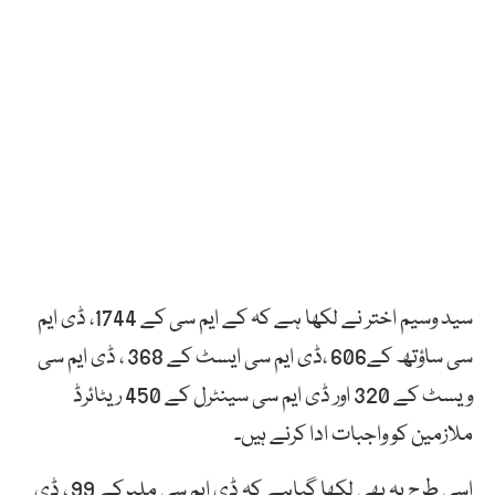
سید وسیم اختر نے لکھا ہے کہ کے ایم سی کے 1744، ڈی ایم
سی ساؤتھ کے606 ،ڈی ایم سی ایسٹ کے 368 ، ڈی ایم سی
ویسٹ کے 320 اور ڈی ایم سی سینٹرل کے 450 ریٹائرڈ
ملازمین کو واجبات ادا کرنے ہیں۔
اسی طرح یہ بھی لکھا گیاہے کہ ڈی ایم سی ملیرکے 99 ، ڈی