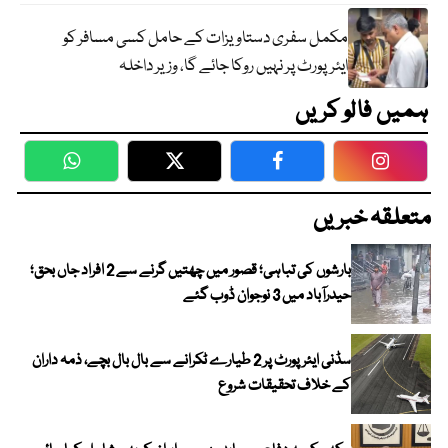
مکمل سفری دستاویزات کے حامل کسی مسافر کو
ایئرپورٹ پر نہیں روکا جائے گا، وزیر داخلہ
ہمیں فالو کریں
WhatsApp
Twitter
Facebook
Faceboo
متعلقہ خبریں
بارشوں کی تباہی؛ قصور میں چھتیں گرنے سے 2 افراد جاں بحق؛
حیدرآباد میں 3 نوجوان ڈوب گئے
سڈنی ایئرپورٹ پر 2 طیارے ٹکرانے سے بال بال بچے، ذمہ داران
کے خلاف تحقیقات شروع