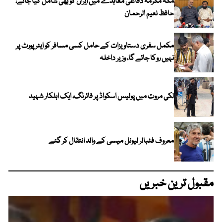
مکہ مکرمہ دفاعی معاہدے میں ایران کو بھی شامل کیا جائے،
حافظ نعیم الرحمان
مکمل سفری دستاویزات کے حامل کسی مسافر کو ایئرپورٹ پر
نہیں روکا جائے گا، وزیر داخلہ
لکی مروت میں پولیس اسکواڈ پر فائرنگ، ایک اہلکار شہید
معروف فٹبالر لیونل میسی کے والد انتقال کر گئے
مقبول ترین خبریں