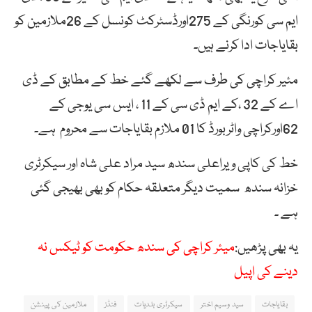
ایم سی کورنگی کے 275اورڈسٹرکٹ کونسل کے 26ملازمین کو
بقایاجات ادا کرنے ہیں۔
مئیر کراچی کی طرف سے لکھے گئے خط کے مطابق کے ڈی
اے کے 32 ،کے ایم ڈی سی کے 11 ، ایس سی یوجی کے
62اورکراچی واٹربورڈ کا 01 ملازم بقایاجات سے محروم ہے۔
خط کی کاپی ویراعلی سندھ سید مراد علی شاہ اور سیکرٹری
خزانہ سندھ سمیت دیگر متعلقہ حکام کو بھی بھیجی گئی
ہے ۔
یہ بھی پڑھیں:
میئر کراچی کی سندھ حکومت کو ٹیکس نہ
دینے کی اپیل
بقایاجات
سید وسیم اختر
سیکرٹری بلدیات
فنڈز
ملازمین کی پینشن