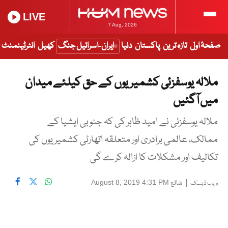
LIVE
7 Aug, 2026
صفحۂ اول
تازہ ترین
پاکستان
دنیا
ایران-اسرائیل جنگ
کھیل
انٹرٹینمنٹ
ملالہ یوسفزئی کشمیریوں کے حق کیلئے میدان
میں آگئیں
ملالہ یوسفزئی نے امید ظاہر کی کہ جنوبی ایشیا کے
ممالک، عالمی برادری اور متعلقہ اتھارٹی کشمیریوں کی
تکالیف اور مشکلات کا ازالہ کرے گی
|
شائع
August 8, 2019 4:31 PM
ویب ڈیسک