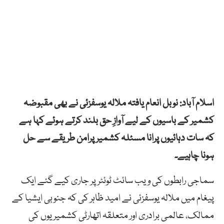
اسلام آباد: نوبل انعام یافتہ ملالہ یوسفزئی نے بھی مقبوضہ
کشمیر کے باسیوں کے لیے آوازِ حق بلند کرتے ہوئے کہا ہے
کہ سات دہائیوں پرانا مسئلہ کشمیر پرامن طریقے سے حل
ہونا چاہیے۔
سماجی رابطوں کی ویب سائٹ ٹوئٹر پر جاری کیے گئے ایک
پیغام میں ملالہ یوسفزئی نے امید ظاہر کی کہ جنوبی ایشیا کے
ممالک، عالمی برادری اور متعلقہ اتھارٹی کشمیریوں کی