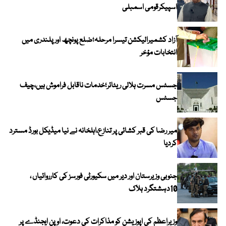
اسپیکرقومی اسمبلی
آزاد کشمیرالیکشن تیسرا مرحلہ؛ضلع پونچھ اور پلندری میں
انتخابات مؤخر
جسٹس مسرت ہلالی ریٹائر؛خدمات ناقابل فراموش ہیں،چیف
جسٹس
میر رضا کی قبر کشائی پر تنازع،اہلخانہ نے نیا میڈیکل بورڈ مسترد
کردیا
جنوبی وزیرستان اور دیر میں سکیورٹی فورسز کی کارروائیاں ،
10دہشتگرد ہلاک
وزیراعظم کی اپوزیشن کو مذاکرات کی دعوت، اوپن ایجنڈے پر