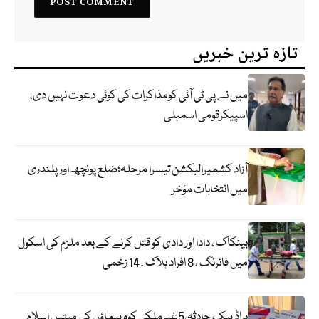
تازہ ترین خبریں
میں نے پی ٹی آئی کومذاکرات کی کوئی دعوت نہیں دی،
اسپیکرقومی اسمبلی
آزاد کشمیرالیکشن تیسرا مرحلہ؛ضلع پونچھ اور پلندری
میں انتخابات مؤخر
بینکاک ، دادا اور دادی کو قتل کرنے کے بعد ملزم کی اسکول
میں فائرنگ ، 8 افراد ہلاک ، 14 زخمی
براڈ پیک حادثہ،5غیرملکی کوہ پیماؤں کی میتیں اسلام