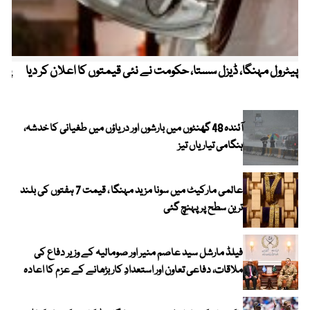
پیٹرول مہنگا، ڈیزل سستا، حکومت نے نئی قیمتوں کا اعلان کر دیا
پنج
آئندہ 48 گھنٹوں میں بارشوں اور دریاؤں میں طغیانی کا خدشہ،
ہنگامی تیاریاں تیز
عالمی مارکیٹ میں سونا مزید مہنگا ، قیمت 7 ہفتوں کی بلند
ترین سطح پر پہنچ گئی
فیلڈ مارشل سید عاصم منیر اور صومالیہ کے وزیر دفاع کی
ملاقات، دفاعی تعاون اور استعدادِ کار بڑھانے کے عزم کا اعادہ