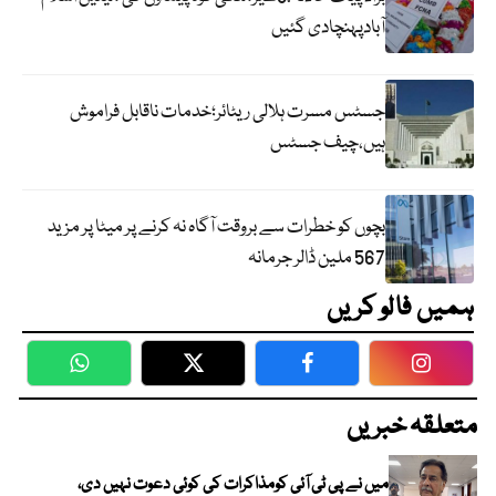
آبادپہنچادی گئیں
جسٹس مسرت ہلالی ریٹائر؛خدمات ناقابل فراموش
ہیں،چیف جسٹس
بچوں کو خطرات سے بروقت آگاہ نہ کرنے پر میٹا پر مزید
567 ملین ڈالر جرمانہ
ہمیں فالو کریں
WhatsApp
Twitter
Facebook
Faceboo
متعلقہ خبریں
میں نے پی ٹی آئی کومذاکرات کی کوئی دعوت نہیں دی،