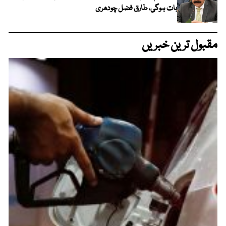
بات ہوگی، طارق فضل چودھری
مقبول ترین خبریں