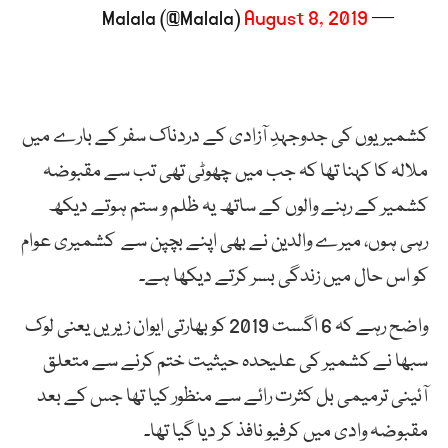
August 8, 2019
— Malala (@Malala)
کشمیریوں کی جدوجہدِ آزادی کے دردناک سفر کے بارے میں
ملالہ کا کہنا تھا کہ جب میں چھوٹی تھی تب سے مقبوضہ
کشمیر کے رہنے والوں کے ساتھ یہ ظلم و ستم ہوتے دیکھ
رہی ہوں، میرے والدین نے بھی اپنے بچپن سے کشمیری عوام
کو اس حال میں زندگی بسر کرتے دیکھا ہے۔
واضح رہے کہ 6 اگست 2019 کو بھارتی ایوان زیریں یعنی لوک
سبھا نے کشمیر کی علیحدہ حیثیت ختم کرنے سے متعلق
آئینی ترمیمی بل کثرت رائے سے منظور کیا تھا جس کے بعد
مقبوضہ وادی میں کرفیو نافذ کر دیا گیا تھا۔