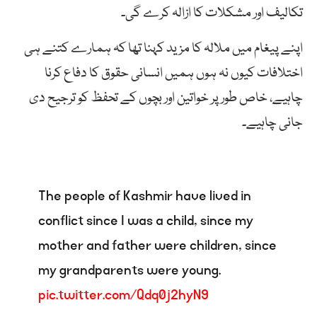
تکالیف اور مشکلات کا ازالہ کرے گی۔
اپنے پیغام میں ملالہ کا مزید کہنا تھا کہ ہمارے کتنے ہی
اختلافات کیوں نہ ہوں ہمیں انسانی حقوق کا دفاع کرنا
چاہیے، خاص طور پر خواتین اور بچوں کے تحفظ کو ترجیح دی
جانی چاہیے۔
The people of Kashmir have lived in
conflict since I was a child, since my
mother and father were children, since
my grandparents were young.
pic.twitter.com/Qdq0j2hyN9