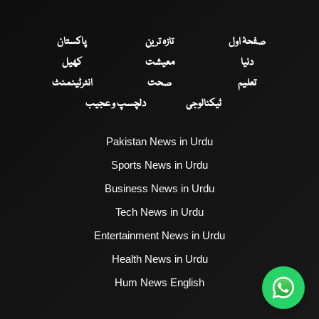
صفحۂ اول
تازہ ترین
پاکستان
دنیا
معیشت
کھیل
تعلیم
صحت
انٹرٹینمنٹ
ٹیکنالوجی
دلچسپ و عجیب
Pakistan News in Urdu
Sports News in Urdu
Business News in Urdu
Tech News in Urdu
Entertainment News in Urdu
Health News in Urdu
Hum News English