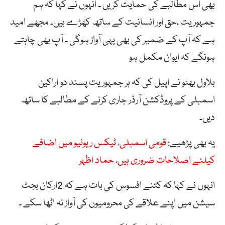
بھی اس مطالبے کی حمایت کریں ۔ انہوں نے کہا کہ ہم
جمہوریت ،حق اور انسانیت کے ساتھ کھڑے ہیں۔ مجھے امید
ہے کہ آپ کے ضمیر کی بھی یہی آواز ہوگی ۔ آپ بھی چاہتے
ہونگے کہ ایوان مکمل ہو
بلاول بھٹو نے اپیل کی کہ ہر جمہوریت پسند دو اراکین
اسمبلی کے پروڈکشن آرڈر جاری کرنے کے مطالبے کا ساتھ
دیں۔
یہ بھی پڑھیے:
قومی اسمبلی، ٹیکس ریونیو میں اضافے
کیلئے اصلاحات ضروری ہیں، حماد اظہر
انہوں نے کہا کہ کتنے افسوس کی بات ہے کہ 2ارکان بجٹ
سیشن میں اپنے علاقے کی محرومیوں کی آواز نہ اٹھا سکے ۔