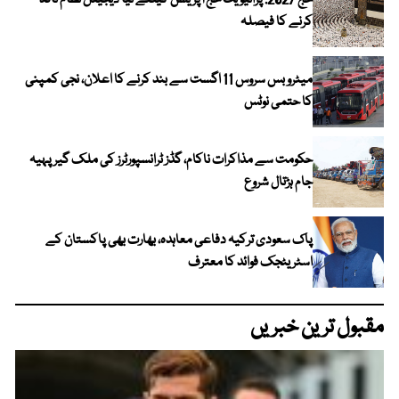
حج 2027: پرائیویٹ حج آپریشن کیلئے نیا ڈیجیٹل نظام نافذ
کرنے کا فیصلہ
میٹرو بس سروس 11 اگست سے بند کرنے کا اعلان، نجی کمپنی
کا حتمی نوٹس
حکومت سے مذاکرات ناکام، گڈز ٹرانسپورٹرز کی ملک گیر پہیہ
جام ہڑتال شروع
پاک سعودی ترکیہ دفاعی معاہدہ، بھارت بھی پاکستان کے
اسٹریٹجک فوائد کا معترف
مقبول ترین خبریں