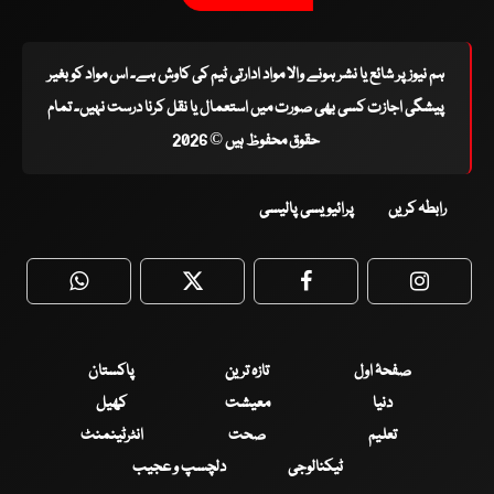
ہم نیوز پر شائع یا نشر ہونے والا مواد ادارتی ٹیم کی کاوش ہے۔ اس مواد کو بغیر
پیشگی اجازت کسی بھی صورت میں استعمال یا نقل کرنا درست نہیں۔ تمام
حقوق محفوظ ہیں © 2026
رابطہ کریں
پرائیویسی پالیسی
WhatsApp
Twitter
Facebook
Faceboo
صفحۂ اول
تازہ ترین
پاکستان
دنیا
معیشت
کھیل
تعلیم
صحت
انٹرٹینمنٹ
ٹیکنالوجی
دلچسپ و عجیب