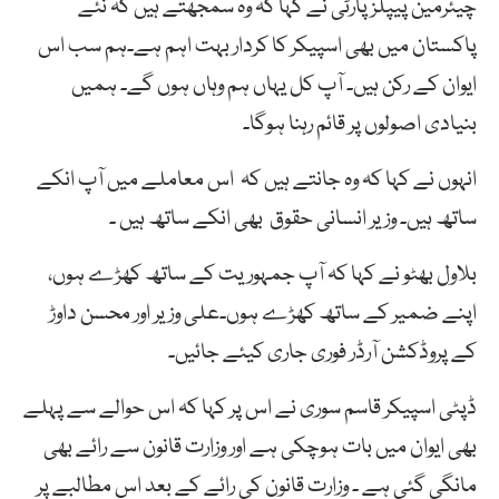
چیئرمین پیپلزپارٹی نے کہا کہ وہ سمجھتے ہیں کہ نئے
پاکستان میں بھی اسپیکر کا کردار بہت اہم ہے۔ہم سب اس
ایوان کے رکن ہیں۔ آپ کل یہاں ہم وہاں ہوں گے۔ ہمیں
بنیادی اصولوں پر قائم رہنا ہوگا۔
انہوں نے کہا کہ وہ جانتے ہیں کہ اس معاملے میں آپ انکے
ساتھ ہیں۔ وزیر انسانی حقوق بھی انکے ساتھ ہیں ۔
بلاول بھٹو نے کہا کہ آپ جمہوریت کے ساتھ کھڑے ہوں،
اپنے ضمیر کے ساتھ کھڑے ہوں۔علی وزیر اور محسن داوڑ
کے پروڈکشن آرڈر فوری جاری کیئے جائیں۔
ڈپٹی اسپیکر قاسم سوری نے اس پر کہا کہ اس حوالے سے پہلے
بھی ایوان میں بات ہوچکی ہے اور وزارت قانون سے رائے بھی
مانگی گئی ہے ۔ وزارت قانون کی رائے کے بعد اس مطالبے پر