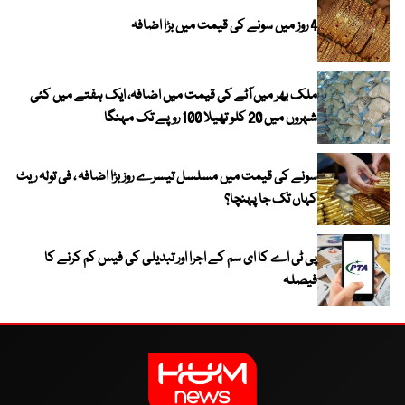
4 روز میں سونے کی قیمت میں بڑا اضافہ
ملک بھر میں آٹے کی قیمت میں اضافہ، ایک ہفتے میں کئی
شہروں میں 20 کلو تھیلا 100 روپے تک مہنگا
سونے کی قیمت میں مسلسل تیسرے روز بڑا اضافہ ، فی تولہ ریٹ
کہاں تک جا پہنچا؟
پی ٹی اے کا ای سم کے اجرا اور تبدیلی کی فیس کم کرنے کا
فیصلہ