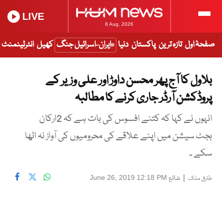
LIVE
8 Aug, 2026
صفحۂ اول
تازہ ترین
پاکستان
دنیا
ایران-اسرائیل جنگ
کھیل
انٹرٹینمنٹ
بلاول کا آج پھر محسن داوڑ اور علی وزیر کے
پروڈکشن آرڈر جاری کرنے کا مطالبہ
انہوں نے کہا کہ کتنے افسوس کی بات ہے کہ 2ارکان
بجٹ سیشن میں اپنے علاقے کی محرومیوں کی آواز نہ اٹھا
سکے ۔
|
شائع
June 26, 2019 12:18 PM
طارق ملک