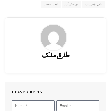
بلاول بھٹو زرداری
پروڈکشن آرڈر
قومی اسمبلی
طارق ملک
LEAVE A REPLY