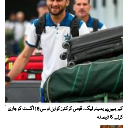
کیریبین پریمیئر لیگ ، قومی کرکٹرز کو این او سی 19 اگست کو جاری
آز
کرنے کا فیصلہ
چھی