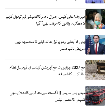
میر رضا علی کیس، جبران ناصر کا تفتیشی ٹیم تبدیل کرنے
کا مطالبہ، والدین کا موقف بھی آ گیا
ایران کا آبنائے ہرمز پر ٹول عائد کرنے کا منصوبہ نہیں،
امریکی نائب صدر
حج 2027: پرائیویٹ حج آپریشن کیلئے نیا ڈیجیٹل نظام
نافذ کرنے کا فیصلہ
میٹرو بس سروس 11 اگست سے بند کرنے کا اعلان، نجی
کمپنی کا حتمی نوٹس