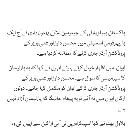
پاکستان پیپلزپارٹی کے چیئرمین بلاول بھٹو زرداری نےآج ایک
بار پھرقومی اسمبلی میں محسن داوڑ اور علی وزیر کے
پروڈکشن آرڈر جاری کرنے کا مطالبہ کردیا ہے۔
ایوان میں اظہار خیال کرتے ہوئے انہوں نے کہا کہ یہ پارلیمان
کا سپرمیسی کا سوال ہے۔ محسن داوڑ اور علی وزیر کے
پروڈکشن آرڈر جاری کرکے ایوان کو مکمل کیا جائے ۔ دونوں
ارکان ایوان میں نہ آئے تو یہ پیغام جائیگا کہ پارلیمان آزاد نہیں
ہے۔
بلاول بھٹو نے کہا اسپیکراور پی ٹی آئی اراکین سے اپیل کی وہ