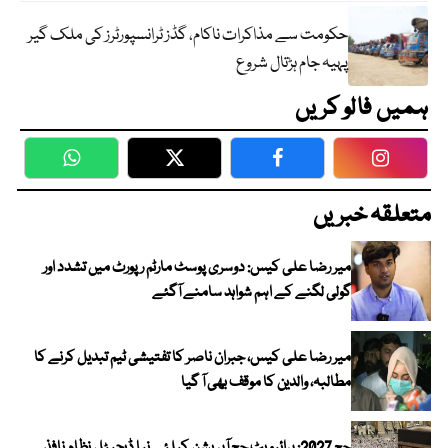
حکومت سے مذاکرات ناکام، گڈز ٹرانسپورٹرز کی ملک گیر
پہیہ جام ہڑتال شروع
ہمیں فالو کریں
WhatsApp
Twitter
Facebook
Faceboo
متعلقہ خبریں
میر رضا علی کیس: دوسری پوسٹ مارٹم رپورٹ میں تشدد اور
گولی لگنے کے اہم شواہد سامنے آگئے
میر رضا علی کیس، جبران ناصر کا تفتیشی ٹیم تبدیل کرنے کا
مطالبہ، والدین کا موقف بھی آ گیا