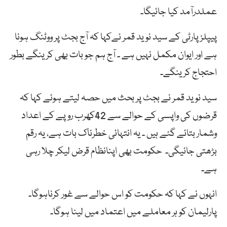
عملدرآمد کیا جائیگا۔
پیپلزپارٹی کے سید نوید قمر نےکہا کہ آج بجٹ پر ووٹنگ ہونا
ہے اور ایوان مکمل نہیں ہے ۔ آج ہم جو بات بھی کرینگے بطور
احتجاج کرینگے۔
سید نوید قمر نے بجٹ پر بحث میں حصہ لیتے ہوئے کہا کہ
قرضوں کی واپسی کے حوالے سے 42کھرب روپے کے اعداد
وشمار بتائے گئے ہیں ۔ یہ انتہائی خطرناک بات ہے، یہ رقم
بڑھتی جائیگی۔ حکومت بھی اپنانظام قرض لیکر چلا رہی
ہے۔
انہوں نے کہا کہ حکومت کو اس حوالے سے غور کرناہوگا۔
پارلیمان کو ہر معاملے میں اعتماد میں لینا ہوگا۔