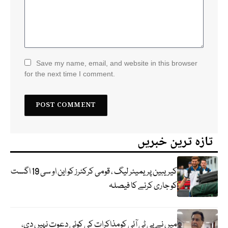
Save my name, email, and website in this browser
for the next time I comment.
تازہ ترین خبریں
کیریبین پریمیئر لیگ ، قومی کرکٹرز کو این او سی 19 اگست
کو جاری کرنے کا فیصلہ
میں نے پی ٹی آئی کومذاکرات کی کوئی دعوت نہیں دی،