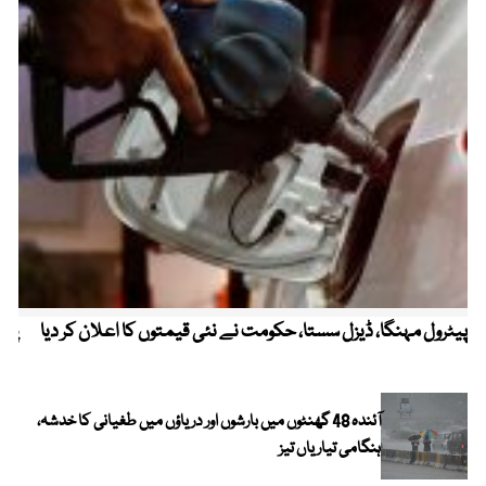
پیٹرول مہنگا، ڈیزل سستا، حکومت نے نئی قیمتوں کا اعلان کر دیا
پنج
آئندہ 48 گھنٹوں میں بارشوں اور دریاؤں میں طغیانی کا خدشہ،
ہنگامی تیاریاں تیز