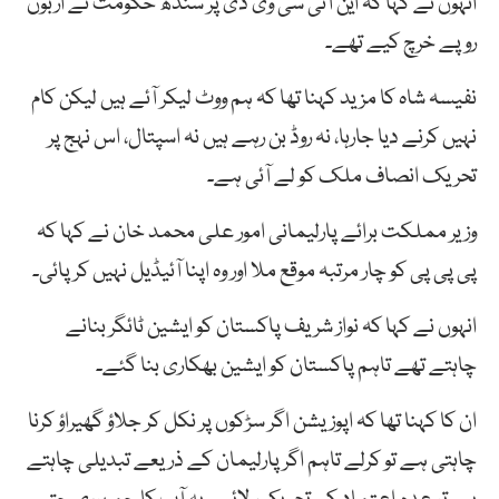
انہوں نے کہا کہ این آئی سی وی ڈی پر سندھ حکومت نے اربوں
روپے خرچ کیے تھے۔
نفیسہ شاہ کا مزید کہنا تھا کہ ہم ووٹ لیکر آئے ہیں لیکن کام
نہیں کرنے دیا جارہا، نہ روڈ بن رہے ہیں نہ اسپتال، اس نہج پر
تحریک انصاف ملک کو لے آئی ہے۔
وزیر مملکت برائے پارلیمانی امور علی محمد خان نے کہا کہ
پی پی پی کو چار مرتبہ موقع ملا اور وہ اپنا آئیڈیل نہیں کرپائی۔
انہوں نے کہا کہ نواز شریف پاکستان کو ایشین ٹائگر بنانے
چاہتے تھے تاہم پاکستان کو ایشین بھکاری بنا گئے۔
ان کا کہنا تھا کہ اپوزیشن اگر سڑکوں پر نکل کر جلاؤ گھیراؤ کرنا
چاہتی ہے تو کرلے تاہم اگر پارلیمان کے ذریعے تبدیلی چاہتے