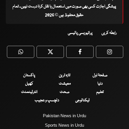
پیشگی اجازت کسی بھی صورت میں استعمال یا نقل کرنا درست نہیں۔ تمام
حقوق محفوظ ہیں © 2026
رابطہ کریں
پرائیویسی پالیسی
WhatsApp
Twitter
Facebook
Faceboo
صفحۂ اول
تازہ ترین
پاکستان
دنیا
معیشت
کھیل
تعلیم
صحت
انٹرٹینمنٹ
ٹیکنالوجی
دلچسپ و عجیب
Pakistan News in Urdu
Sports News in Urdu