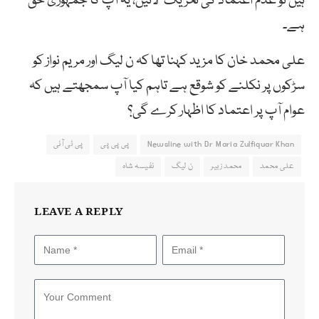
ہیں تو عدم اعتماد کی تحریک لائیں، یہ آپ کا جمہوری حق
ہے۔
علی محمد خان کا مزید کہنا تھا کہ ن لیگ اور مریم نواز کو
سڑکوں پر نکلنے کو شوقع ہے تاہم کیا آپ سمجھتے ہیں کہ
عوام آپ پر اعتماد کا اظہار کرے گی؟
Newsline with Dr Maria Zulfiquar Khan
پی پی پی
پی ٹی آئی
علی محمد
محمد زبیر
ن لیگ
نفیسہ شاہ
LEAVE A REPLY