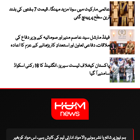
عالمی مارکیٹ میں سونا مزید مہنگا ، قیمت 7 ہفتوں کی بلند
ترین سطح پر پہنچ گئی
فیلڈ مارشل سید عاصم منیر اور صومالیہ کے وزیر دفاع کی
ملاقات، دفاعی تعاون اور استعدادِ کار بڑھانے کے عزم کا اعادہ
پاکستان کیخلاف ٹیسٹ سیریز ، انگلینڈ کا 16 رکنی اسکواڈ
سامنے آ گیا
ہم نیوز پر شائع یا نشر ہونے والا مواد ادارتی ٹیم کی کاوش ہے۔ اس مواد کو بغیر