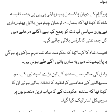
ہوا۔
پروگرام کے دوران پاکستان پیپلز پارٹی پی پی پی رہنما نفیسہ
شاہ کا کہنا تھا کہ ہمارے نوجوان چیئرمین بلاول بھٹو زرداری
نے پوری سیاسی قیادت کو جمع کیا ہے، اگلے مرحلے میں
کل جماعتی کانفرنس بلائی جائے گی۔
نفیسہ شاہ کا کہنا تھا کہ حکومت مخالف مہم سڑکوں پر ہوگی
یا پارلیمینٹ میں یہ ساری باتیں آگے طے ہونی ہیں۔
وفاق کی جانب سے سندھ کے تین بڑے اسپتالوں کے امور
سنبھالنے کے معاملے کو تنقید کا نشانہ بناتے ہوئے ان کا
کہنا تھا کہ سندھ حکومت کے کامیاب ترین منصوبوں پر
سرجیکل اسٹرائیک کیا گیا۔