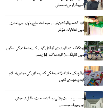
اسپیکرقومی اسمبلی
آزاد کشمیرالیکشن تیسرا مرحلہ؛ضلع پونچھ اور پلندری
میں انتخابات مؤخر
بینکاک ، دادا اور دادی کو قتل کرنے کے بعد ملزم کی اسکول
میں فائرنگ ، 8 افراد ہلاک ، 14 زخمی
براڈ پیک حادثہ،5غیرملکی کوہ پیماؤں کی میتیں اسلام
آبادپہنچادی گئیں
جسٹس مسرت ہلالی ریٹائر؛خدمات ناقابل فراموش
ہیں،چیف جسٹس