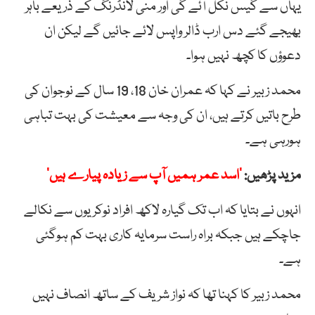
یہاں سے گیس نکل آئے گی اور منی لانڈرنگ کے ذریعے باہر
بھیجے گئے دس ارب ڈالر واپس لائے جائیں گے لیکن ان
دعوؤں کا کچھ نہیں ہوا۔
محمد زبیر نے کہا کہ عمران خان 18، 19 سال کے نوجوان کی
طرح باتیں کرتے ہیں، ان کی وجہ سے معیشت کی بہت تباہی
ہورہی ہے۔
مزید پڑھیں:
’اسد عمر ہمیں آپ سے زیادہ پیارے ہیں‘
انہوں نے بتایا کہ اب تک گیارہ لاکھ افراد نوکریوں سے نکالے
جاچکے ہیں جبکہ براہ راست سرمایہ کاری بہت کم ہوگئی
ہے۔
محمد زبیر کا کہنا تھا کہ نواز شریف کے ساتھ انصاف نہیں