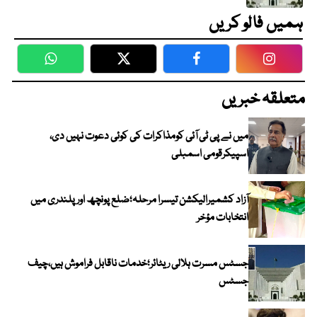
ہمیں فالو کریں
WhatsApp
Twitter
Facebook
Faceboo
متعلقہ خبریں
میں نے پی ٹی آئی کومذاکرات کی کوئی دعوت نہیں دی،
اسپیکرقومی اسمبلی
آزاد کشمیرالیکشن تیسرا مرحلہ؛ضلع پونچھ اور پلندری میں
انتخابات مؤخر
جسٹس مسرت ہلالی ریٹائر؛خدمات ناقابل فراموش ہیں،چیف
جسٹس