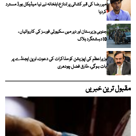
میر رضا کی قبر کشائی پر تنازع،اہلخانہ نے نیا میڈیکل بورڈ مسترد
کردیا
جنوبی وزیرستان اور دیر میں سکیورٹی فورسز کی کارروائیاں ،
10دہشتگرد ہلاک
وزیراعظم کی اپوزیشن کو مذاکرات کی دعوت، اوپن ایجنڈے پر
بات ہوگی، طارق فضل چودھری
مقبول ترین خبریں