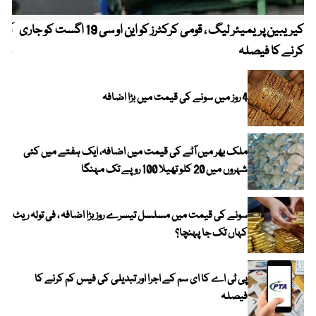
کیریبین پریمیئر لیگ ، قومی کرکٹرز کو این او سی 19 اگست کو جاری
آز
کرنے کا فیصلہ
چھی
4 روز میں سونے کی قیمت میں بڑا اضافہ
ملک بھر میں آٹے کی قیمت میں اضافہ، ایک ہفتے میں کئی
شہروں میں 20 کلو تھیلا 100 روپے تک مہنگا
سونے کی قیمت میں مسلسل تیسرے روز بڑا اضافہ ، فی تولہ ریٹ
کہاں تک جا پہنچا؟
پی ٹی اے کا ای سم کے اجرا اور تبدیلی کی فیس کم کرنے کا
فیصلہ