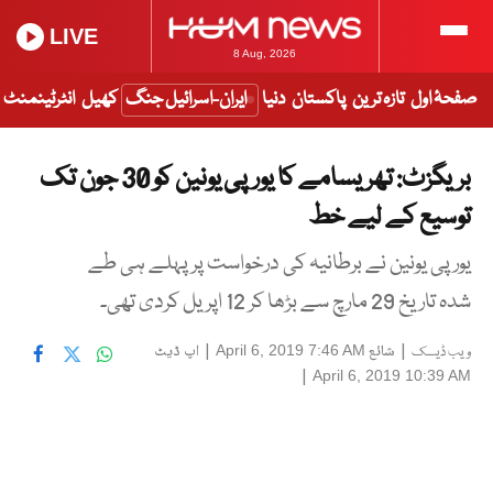
LIVE
8 Aug, 2026
صفحۂ اول
تازہ ترین
پاکستان
دنیا
ایران-اسرائیل جنگ
کھیل
انٹرٹینمنٹ
بریگزٹ: تھریسامے کا یورپی یونین کو 30 جون تک
توسیع کے لیے خط
یورپی یونین نے برطانیہ کی درخواست پر پہلے ہی طے
شدہ تاریخ 29 مارچ سے بڑھا کر 12 اپریل کردی تھی۔
|
شائع
|
اپ ڈیٹ
April 6, 2019 7:46 AM
ویب ڈیسک
|
April 6, 2019 10:39 AM