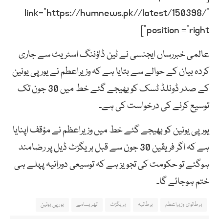
link=”https://humnews.pk//latest/150398/”
position =”right”]
عالمی خبررساں ایجنسی نے ٹین ڈاؤننگ اسٹریٹ سے جاری
کردہ بیان کے حوالے سے بتایا ہے کہ وزیراعطم نے یورپی یونین
کے صدر ڈونلڈ ٹسک کو بھیجے گئے خط میں 30 جون تک
توسیع کرنے کی درخواست کی ہے۔
یورپی یونین کو بھیجے گئے خط میں وزیراعظم نے مؤقف اپنایا
ہے کہ اگر فریقین 30 جون سے قبل بریگزٹ ڈیل پر رضامند
ہوگئے تو حکومت کی تجویز ہے کہ توسیعی دورانیہ پہلے ہی
ختم ہوجائے گا۔
برطانوی وزیراعظم
برطانیہ
بریگزٹ
تھریسامے
یورپی یونین