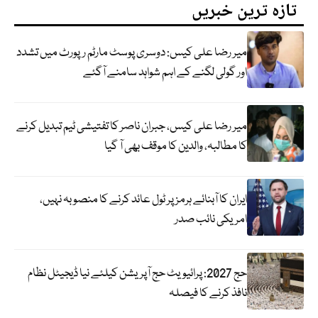
تازہ ترین خبریں
میر رضا علی کیس: دوسری پوسٹ مارٹم رپورٹ میں تشدد
اور گولی لگنے کے اہم شواہد سامنے آگئے
میر رضا علی کیس، جبران ناصر کا تفتیشی ٹیم تبدیل کرنے
کا مطالبہ، والدین کا موقف بھی آ گیا
ایران کا آبنائے ہرمز پر ٹول عائد کرنے کا منصوبہ نہیں،
امریکی نائب صدر
حج 2027: پرائیویٹ حج آپریشن کیلئے نیا ڈیجیٹل نظام
نافذ کرنے کا فیصلہ