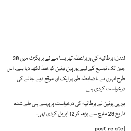
لندن: برطانیہ کی وزیراعظم تھریسا مے نے بریگزٹ میں 30
جون تک توسیع کے لیے یورپین یونین کو خط لکھ دیا ہے۔ اس
طرح انہوں نے باضابطہ طور پر ایک اور موقع دیے جانے کی
درخواست کردی ہے۔
یورپی یونین نے برطانیہ کی درخواست پر پہلے ہی طے شدہ
تاریخ 29 مارچ سے بڑھا کر 12 اپریل کردی تھی۔
[post-relate