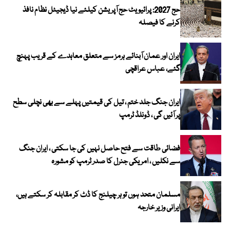
حج 2027: پرائیویٹ حج آپریشن کیلئے نیا ڈیجیٹل نظام نافذ
کرنے کا فیصلہ
ایران اور عمان آبنائے ہرمز سے متعلق معاہدے کے قریب پہنچ
گئے، عباس عراقچی
ایران جنگ جلد ختم ، تیل کی قیمتیں پہلے سے بھی نچلی سطح
پر آئیں گی ، ڈونلڈ ٹرمپ
فضائی طاقت سے فتح حاصل نہیں کی جا سکتی ، ایران جنگ
سے نکلیں ، امریکی جنرل کا صدر ٹرمپ کو مشورہ
مسلمان متحد ہوں تو ہر چیلنج کا ڈٹ کر مقابلہ کر سکتے ہیں،
ایرانی وزیر خارجہ