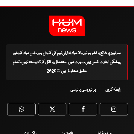
ہم نیوز پر شائع یا نشر ہونے والا مواد ادارتی ٹیم کی کاوش ہے۔ اس مواد کو بغیر
پیشگی اجازت کسی بھی صورت میں استعمال یا نقل کرنا درست نہیں۔ تمام
حقوق محفوظ ہیں © 2026
رابطہ کریں
پرائیویسی پالیسی
WhatsApp
Twitter
Facebook
Faceboo
صفحۂ اول
تازہ ترین
پاکستان