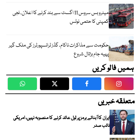
میٹرو بس سروس 11 اگست سے بند کرنے کا اعلان، نجی
کمپنی کا حتمی نوٹس
حکومت سے مذاکرات ناکام، گڈز ٹرانسپورٹرز کی ملک گیر
پہیہ جام ہڑتال شروع
ہمیں فالو کریں
WhatsApp
Twitter
Facebook
Faceboo
متعلقہ خبریں
ایران کا آبنائے ہرمز پر ٹول عائد کرنے کا منصوبہ نہیں، امریکی
نائب صدر