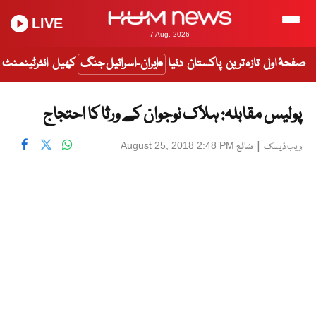
LIVE
7 Aug, 2026
صفحۂ اول
تازہ ترین
پاکستان
دنیا
ایران-اسرائیل جنگ
کھیل
انٹرٹینمنٹ
پولیس مقابلہ: ہلاک نوجوان کے ورثا کا احتجاج
|
شائع
August 25, 2018 2:48 PM
ویب ڈیسک