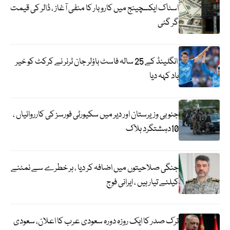
اسٹاک ایکسچینج میں کاروبار کا منفی آغاز ، ڈالر کی قیمت
گر گئی
انگلینڈ کے 25 سالہ فاسٹ باؤلر جان ٹرنر نے کرکٹ کو خیر
باد کہہ دیا
جنوبی وزیرستان اور دیر میں سکیورٹی فورسز کی کارروائیاں ،
10دہشتگرد ہلاک
جنگی صلاحیتوں میں اضافہ کر دیا ، ہر خطرے سے نمٹنے
کیلئے تیار ہیں ، ایرانی فوج
ترک صدر کا ایک روزہ دورہ سعودی عرب کا اعلان، سعودی