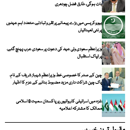
بات ہوگی، طارق فضل چودھری
بیوروکریسی میں بڑے پیمانے پر تقرر و تبادلے، متعدد اہم عہدوں
پر نئی تعیناتیاں
وزیراعظم سعودی ولی عہد کی دعوت پر سعودی عرب پہنچ گئے،
پر تپاک استقبال
چین کے صدر کا خصوصی خط وزیراعظم شہباز شریف کے نام،
پاک چین شراکت داری مزید مضبوط بنانے کے عزم کا اظہار
غزہ میں اسرائیلی کارروائیوں پر پاکستان سمیت 8 اسلامی
ممالک کا مشترکہ اعلامیہ
مقبول ترین خبریں