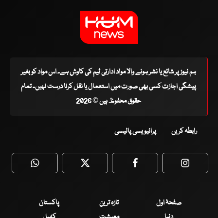
ہم نیوز پر شائع یا نشر ہونے والا مواد ادارتی ٹیم کی کاوش ہے۔ اس مواد کو بغیر
پیشگی اجازت کسی بھی صورت میں استعمال یا نقل کرنا درست نہیں۔ تمام
حقوق محفوظ ہیں © 2026
رابطہ کریں
پرائیویسی پالیسی
WhatsApp
Twitter
Facebook
Faceboo
صفحۂ اول
تازہ ترین
پاکستان
دنیا
معیشت
کھیل