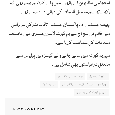
احتجاجی مظاہرین نے ہاتھوں میں پلے کارڈز اور بینرز بھی اٹھا
رکھے تھے اورحصول انصاف کی دہائی دے رہے تھے۔
چیف جسٹس آف پاکستان جسٹس ثاقب نثار کی سربراہی
میں قائم فل بنچ آج سپریم کورٹ لاہور رجسٹری میں مختلف
مقدمات کی سماعت کررہا ہے۔
سپریم کورٹ میں سنے جانے والے کیسز میں پولیس سے
متعلق درخواستوں بھی شامل ہیں۔
ایڈووکیٹ جنرل
چیف جسٹس پاکستان
چیف جسٹس پاکستان جسٹس ثاقب نثار
سپریم کورٹ
سپریم کورٹ لاہور رجسٹری
LEAVE A REPLY