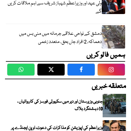
ولی عہد اور وزیراعظم شہباز شریف سے اہم ملاقات کریں
گے
دمشق کے نواحی علاقے جرمانہ میں منی بس میں
دھماکہ، 2 افراد جاں بحق، متعدد زخمی
ہمیں فالو کریں
WhatsApp
Twitter
Facebook
Faceboo
متعلقہ خبریں
جنوبی وزیرستان اور دیر میں سکیورٹی فورسز کی کارروائیاں ،
10دہشتگرد ہلاک
وزیراعظم کی اپوزیشن کو مذاکرات کی دعوت، اوپن ایجنڈے پر