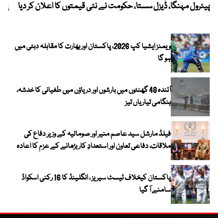
پیٹرول مہنگا، ڈیزل سستا، حکومت نے نئی قیمتوں کا اعلان کر دیا
پنج
ویمنز ایشیا کپ 2026، پاکستان اور بھارت کا مقابلہ دبئی میں
ہو گا
آئندہ 48 گھنٹوں میں بارشوں اور دریاؤں میں طغیانی کا خدشہ،
ہنگامی تیاریاں تیز
فیلڈ مارشل سید عاصم منیر اور صومالیہ کے وزیر دفاع کی
ملاقات، دفاعی تعاون اور استعدادِ کار بڑھانے کے عزم کا اعادہ
پاکستان کیخلاف ٹیسٹ سیریز ، انگلینڈ کا 16 رکنی اسکواڈ
سامنے آ گیا