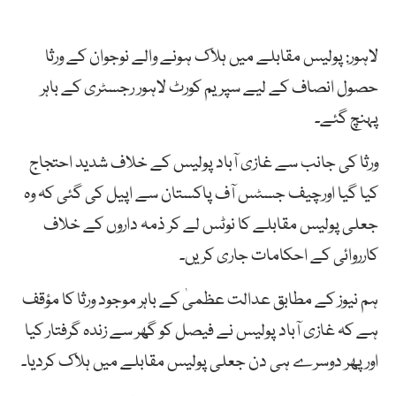
لاہور: پولیس مقابلے میں ہلاک ہونے والے نوجوان کے ورثا
حصول انصاف کے لیے سپریم کورٹ لاہور رجسٹری کے باہر
پہنچ گئے۔
ورثا کی جانب سے غازی آباد پولیس کے خلاف شدید احتجاج
کیا گیا اورچیف جسٹس آف پاکستان سے اپیل کی گئی کہ وہ
جعلی پولیس مقابلے کا نوٹس لے کر ذمہ داروں کے خلاف
کارروائی کے احکامات جاری کریں۔
ہم نیوز کے مطابق عدالت عظمیٰ کے باہر موجود ورثا کا مؤقف
ہے کہ غازی آباد پولیس نے فیصل کو گھر سے زندہ گرفتار کیا
اور پھر دوسرے ہی دن جعلی پولیس مقابلے میں ہلاک کردیا۔