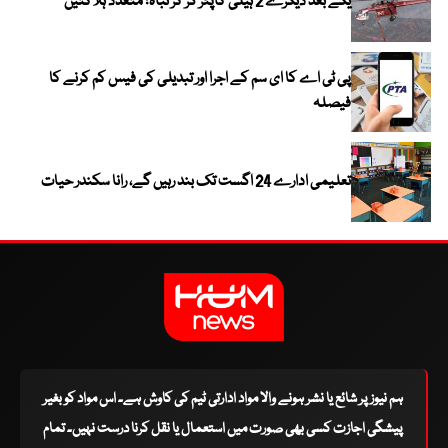
یکے بعد دیگرے 2 ہیلی کاپٹر گر کر تباہ؛ متعدد ہلاکتیں
پی ٹی اے کا ای سم کے اجرا اور تبدیلی کی فیس کم کرنے کا
فیصلہ
تعلیمی ادارے 24 اگست تک بند رہیں گے، رانا سکندر حیات
ہم نیوز پر شائع یا نشر ہونے والا مواد ادارتی ٹیم کی کاوش ہے۔ اس مواد کو بغیر
پیشگی اجازت کسی بھی صورت میں استعمال یا نقل کرنا درست نہیں۔ تمام