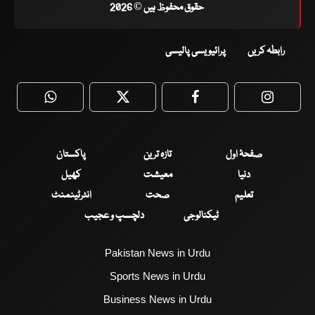
حقوق محفوظ ہیں © 2026
رابطہ کریں
پرائیویسی پالیسی
WhatsApp
Twitter
Facebook
Faceboo
صفحۂ اول
تازہ ترین
پاکستان
دنیا
معیشت
کھیل
تعلیم
صحت
انٹرٹینمنٹ
ٹیکنالوجی
دلچسپ و عجیب
Pakistan News in Urdu
Sports News in Urdu
Business News in Urdu