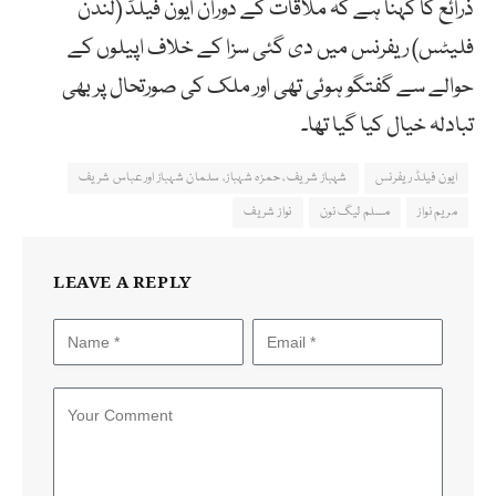
ذرائع کا کہنا ہے کہ ملاقات کے دوران ایون فیلڈ (لندن
فلیٹس) ریفرنس میں دی گئی سزا کے خلاف اپیلوں کے
حوالے سے گفتگو ہوئی تھی اور ملک کی صورتحال پر بھی
تبادلہ خیال کیا گیا تھا۔
ایون فیلڈ ریفرنس
شہباز شریف، حمزہ شہباز، سلمان شہباز اورعباس شریف
مریم نواز
مسلم لیگ نون
نواز شریف
LEAVE A REPLY