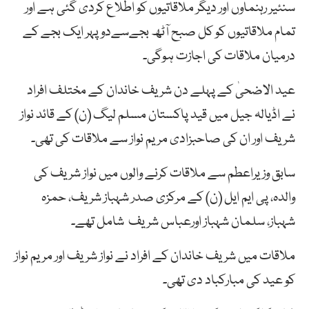
سنئیر رہنماوں اور دیگر ملاقاتیوں کو اطلاع کردی گئی ہے اور
تمام ملاقاتیوں کو کل صبح آٹھ بجےسےدوپہر ایک بجے کے
درمیان ملاقات کی اجازت ہوگی۔
عید الاضحیٰ کے پہلے دن شریف خاندان کے مختلف افراد
نے اڈیالہ جیل میں قید پاکستان مسلم لیگ (ن) کے قائد نواز
شریف اور ان کی صاحبزادی مریم نواز سے ملاقات کی تھی۔
سابق وزیراعطم سے ملاقات کرنے والوں میں نواز شریف کی
والدہ، پی ایم ایل (ن) کے مرکزی صدر شہباز شریف، حمزہ
شہباز، سلمان شہباز اورعباس شریف شامل تھے۔
ملاقات میں شریف خاندان کے افراد نے نواز شریف اور مریم نواز
کو عید کی مبارکباد دی تھی۔