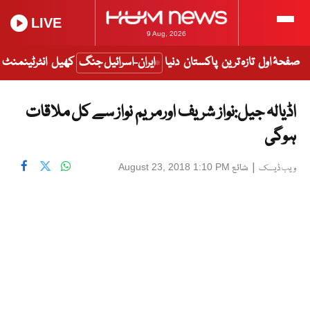
LIVE
9 Aug, 2026
صفحۂ اول
تازہ ترین
پاکستان
دنیا
ایران-اسرائیل جنگ
کھیل
انٹرٹینمنٹ
اڈیالہ جیل:نواز شریف اورمریم نواز سے کل ملاقات
ہوگی
|
شائع
August 23, 2018 1:10 PM
ویب ڈیسک