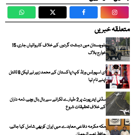
WhatsApp
Twitter
Facebook
Faceboo
متعلقہ خبریں
بلوچستان میں دہشت گردوں کے خلاف کارروائیاں جاری، 15
خوارج ہلاک
ای اسپورٹس ورلڈ کپ؛ پاکستان کے محمد زبیر نے ٹیکن 8 ٹائٹل
اپنے نام لیا
سڈنی ایئرپورٹ پر 2 طیارے ٹکرانے سے بال بال بچے، ذمہ داران
کے خلاف تحقیقات شروع
مکہ مکرمہ دفاعی معاہدے میں ایران کو بھی شامل کیا جائے،
حافظ نعیم الرحمان