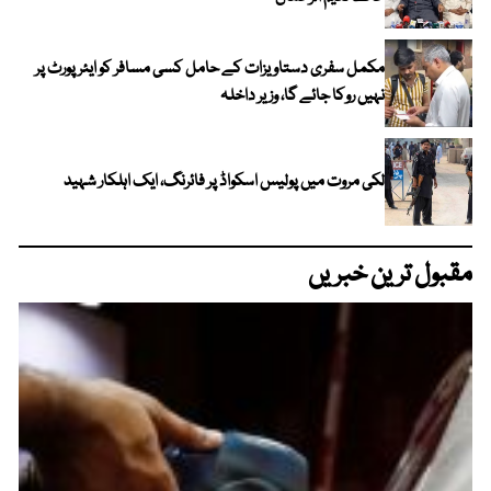
مکمل سفری دستاویزات کے حامل کسی مسافر کو ایئرپورٹ پر
نہیں روکا جائے گا، وزیر داخلہ
لکی مروت میں پولیس اسکواڈ پر فائرنگ، ایک اہلکار شہید
مقبول ترین خبریں