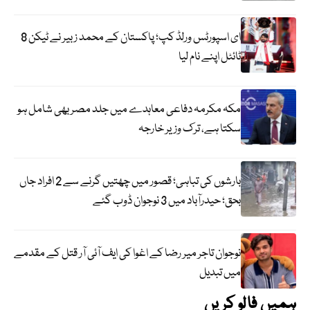
ای اسپورٹس ورلڈ کپ؛ پاکستان کے محمد زبیر نے ٹیکن 8
ٹائٹل اپنے نام لیا
مکہ مکرمہ دفاعی معاہدے میں جلد مصر بھی شامل ہو
سکتا ہے، ترک وزیر خارجہ
بارشوں کی تباہی؛ قصور میں چھتیں گرنے سے 2 افراد جاں
بحق؛ حیدرآباد میں 3 نوجوان ڈوب گئے
نوجوان تاجر میر رضا کے اغوا کی ایف آئی آر قتل کے مقدمے
میں تبدیل
ہمیں فالو کریں