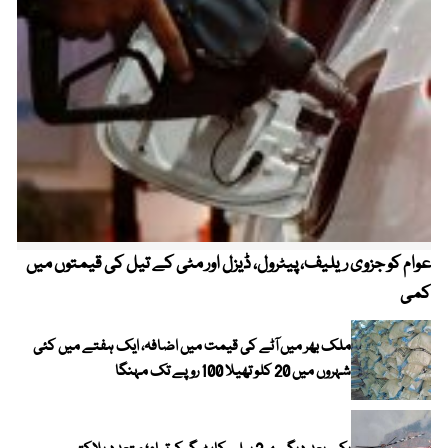
عوام کو جزوی ریلیف، پیٹرول، ڈیزل اور مٹی کے تیل کی قیمتوں میں
4 روز میں سونے کی قیمت میں بڑا اضافہ
کمی
ملک بھر میں آٹے کی قیمت میں اضافہ، ایک ہفتے میں کئی
شہروں میں 20 کلو تھیلا 100 روپے تک مہنگا