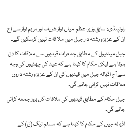
راولپنڈی: سابق وزیر اعظم میاں نواز شریف اور مریم نواز سے آج
ان کے عزیز و رشتہ دار جیل میں ملا قات نہیں کرسکیں گے۔
جیل مینئیول کے مطابق جمعرات قیدیوں سے ملاقات کا دن
ہوتا ہے لیکن حکام کا کہنا ہے کہ عید کی چھٹیوں کی وجہ
سے آج اڈیالہ جیل میں قیدیوں کی ان کے عزیز و رشتہ داروں
ملاقات نہیں کرائی جائے گی۔
جیل حکام کے مطابق قیدیوں کی ملاقات کل بروز جمعہ کرائی
جائے گی۔
اڈیالہ جیل کے حکام کا کہنا ہے کہ مسلم لیگ (ن) کے