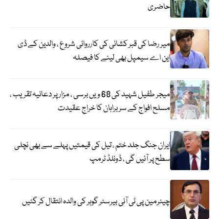
حاضری
میر رضا کی قبر کشائی کی کارروائی شروع ، والدین کے ڈی
این اے سیمپل بھی لینے کا فیصلہ
میجر طفیل شہید کی 68 ویں برسی ، مزار پر دعائیہ تقریب ،
مسلح افواج کے سربراہان کا خراج عقیدت
ایران جنگ جلد ختم ، تیل کی قیمتیں پہلے سے بھی نچلی
سطح پر آئیں گی ، ڈونلڈ ٹرمپ
چیئرمین پی ٹی آئی بیرسٹر گوہر کی والدہ انتقال کر گئیں