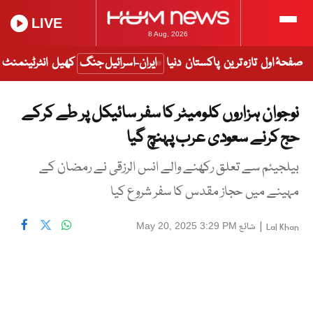
LIVE
8 Aug, 2026
صفحۂ اول
تازہ ترین
پاکستان
دنیا
ایران-اسرائیل جنگ
کھیل
انٹرٹینمنٹ
نوجوان ہزاروں کلومیٹر کا سفر سائیکل پر طے کرکے
حج کرنے سعودی عرب پہنچ گیا
بیلجیئم سے تعلق رکھنے والے انس الرزقی نے رمضان کے
مہینے میں حجاز مقدس کا سفر شروع کیا
|
شائع
May 20, 2025 3:29 PM
Lal Khan