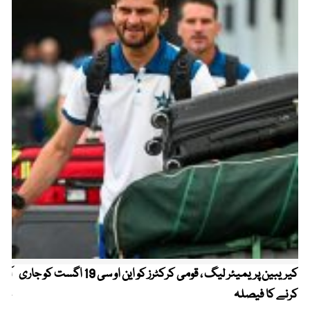
کیریبین پریمیئر لیگ ، قومی کرکٹرز کو این او سی 19 اگست کو جاری
آز
کرنے کا فیصلہ
چھی