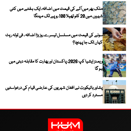
ملک بھر میں آٹے کی قیمت میں اضافہ، ایک ہفتے میں کئی
شہروں میں 20 کلو تھیلا 100 روپے تک مہنگا
سونے کی قیمت میں مسلسل تیسرے روز بڑا اضافہ ، فی تولہ ریٹ
کہاں تک جا پہنچا؟
ویمنز ایشیا کپ 2026، پاکستان اور بھارت کا مقابلہ دبئی میں
ہو گا
پشاور ہائیکورٹ نے افغان شہریوں کی عارضی قیام کی درخواستیں
مسترد کر دیں