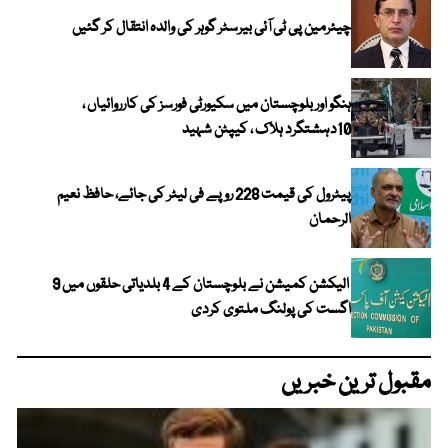
چیئرمین پی ٹی آئی بیرسٹر گوہر کی والدہ انتقال کر گئیں
ہنگو اور بلوچستان میں سکیورٹی فورسز کی کارروائیاں ،
10دہشتگرد ہلاک ، کیپٹن شہید
پیٹرول کی قیمت 228 روپے فی لیٹر کی جائے، حافظ نعیم
الرحمان
الیکشن کمیشن نے بلوچستان کے 4 بلدیاتی حلقوں میں 9
اگست کی پولنگ ملتوی کردی
مقبول ترین خبریں