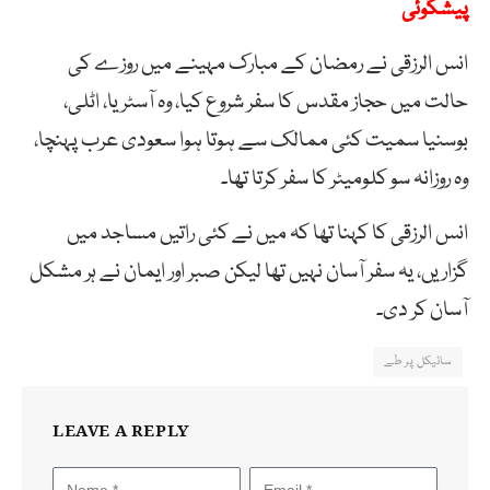
پیشگوئی
انس الرزقی نے رمضان کے مبارک مہینے میں روزے کی
حالت میں حجاز مقدس کا سفر شروع کیا، وہ آسٹریا، اٹلی،
بوسنیا سمیت کئی ممالک سے ہوتا ہوا سعودی عرب پہنچا،
وہ روزانہ سو کلومیٹر کا سفر کرتا تھا۔
انس الرزقی کا کہنا تھا کہ میں نے کئی راتیں مساجد میں
گزاریں، یہ سفر آسان نہیں تھا لیکن صبر اور ایمان نے ہر مشکل
آسان کر دی۔
سائیکل پر طے
LEAVE A REPLY