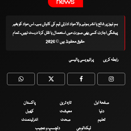
ہم نیوز پر شائع یا نشر ہونے والا مواد ادارتی ٹیم کی کاوش ہے۔ اس مواد کو بغیر
پیشگی اجازت کسی بھی صورت میں استعمال یا نقل کرنا درست نہیں۔ تمام
حقوق محفوظ ہیں © 2026
رابطہ کریں
پرائیویسی پالیسی
WhatsApp
Twitter
Facebook
Faceboo
صفحۂ اول
تازہ ترین
پاکستان
دنیا
معیشت
کھیل
تعلیم
صحت
انٹرٹینمنٹ
ٹیکنالوجی
دلچسپ و عجیب