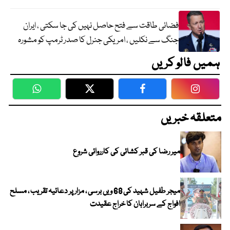
فضائی طاقت سے فتح حاصل نہیں کی جا سکتی ، ایران
جنگ سے نکلیں ، امریکی جنرل کا صدر ٹرمپ کو مشورہ
ہمیں فالو کریں
WhatsApp
Twitter
Facebook
Faceboo
متعلقہ خبریں
میر رضا کی قبر کشائی کی کارروائی شروع
میجر طفیل شہید کی 68 ویں برسی ، مزار پر دعائیہ تقریب ، مسلح
افواج کے سربراہان کا خراج عقیدت