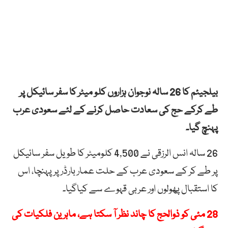
بیلجیئم کا 26 سالہ نوجوان ہزاروں کلو میٹر کا سفر سائیکل پر
طے کرکے حج کی سعادت حاصل کرنے کے لئے سعودی عرب
پہنچ گیا۔
26 سالہ انس الرزقی نے 4,500 کلومیٹر کا طویل سفر سائیکل
پر طے کر کے سعودی عرب کے حلت عمار بارڈر پر پہنچا، اس
کا استقبال پھولوں اور عربی قہوے سے کیاگیا۔
28 مئی کو ذوالحج کا چاند نظر آ سکتا ہے، ماہرین فلکیات کی