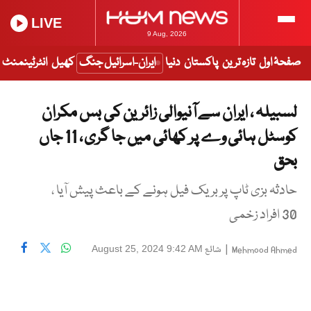
LIVE
9 Aug, 2026
صفحۂ اول
تازہ ترین
پاکستان
دنیا
ایران-اسرائیل جنگ
کھیل
انٹرٹینمنٹ
لسبیلہ ، ایران سے آنیوالی زائرین کی بس مکران
کوسٹل ہائی وے پر کھائی میں جا گری ، 11 جاں
بحق
حادثہ بزی ٹاپ پر بریک فیل ہونے کے باعث پیش آیا ،
30 افراد زخمی
|
شائع
August 25, 2024 9:42 AM
Mehmood Ahmed