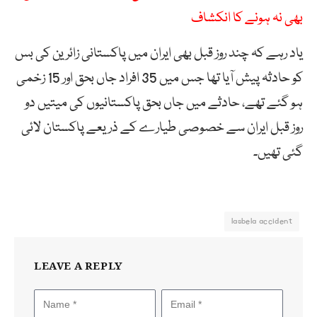
بھی نہ ہونے کا انکشاف
یاد رہے کہ چند روز قبل بھی ایران میں پاکستانی زائرین کی بس
کو حادثہ پیش آیا تھا جس میں 35 افراد جاں بحق اور 15 زخمی
ہو گئے تھے، حادثے میں جاں بحق پاکستانیوں کی میتیں دو
روز قبل ایران سے خصوصی طیارے کے ذریعے پاکستان لائی
گئی تھیں۔
lasbela accident
LEAVE A REPLY