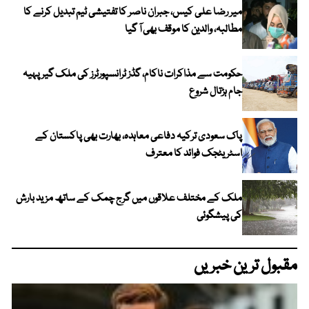
میر رضا علی کیس، جبران ناصر کا تفتیشی ٹیم تبدیل کرنے کا
مطالبہ، والدین کا موقف بھی آ گیا
حکومت سے مذاکرات ناکام، گڈز ٹرانسپورٹرز کی ملک گیر پہیہ
جام ہڑتال شروع
پاک سعودی ترکیہ دفاعی معاہدہ، بھارت بھی پاکستان کے
اسٹریٹجک فوائد کا معترف
ملک کے مختلف علاقوں میں گرج چمک کے ساتھ مزید بارش
کی پیشگوئی
مقبول ترین خبریں