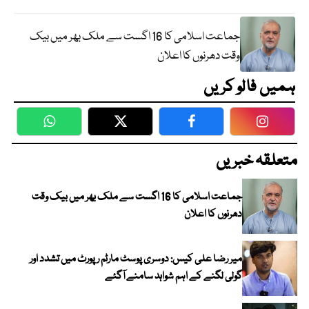
جماعت اسلامی کا 16 اگست سے ملک بھر میں بیک
وقت دھرنوں کا اعلان
ہمیں فالو کریں
WhatsApp
Twitter
Facebook
Faceboo
متعلقہ خبریں
جماعت اسلامی کا 16 اگست سے ملک بھر میں بیک وقت
دھرنوں کا اعلان
میر رضا علی کیس: دوسری پوسٹ مارٹم رپورٹ میں تشدد اور
گولی لگنے کے اہم شواہد سامنے آگئے