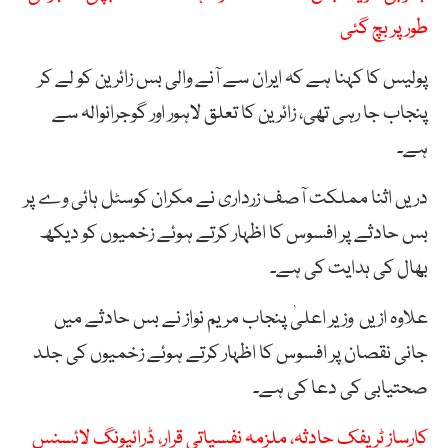
طور پر بچ گئی
پولیس کا کہنا ہے کہ ایران سے آنے والی بس زائرین کو لے کر
پنجاب جا رہی تھی، زائرین کا تعلق لاہور اور گوجرانوالہ سے
ہے۔
دریں اثنا مملکت آصف زرداری نے مکران کوسٹل ہائی وے پر
بس حادثے پر افسوس کا اظہار کرتے ہوئے زخمیوں کو دیکھ
بھال کی ہدایت کی ہے۔
علاوہ ازیں وزیر اعلیٰ پنجاب مریم نواز نے بس حادثے میں
جانی نقصان پر افسوس کا اظہار کرتے ہوئے زخمیوں کی جلد
صحتیابی کی دعا کی ہے۔
کارساز ٹریفک حادثہ، ملزمہ نفسیاتی قرار، ڈرائيونگ لائسنس