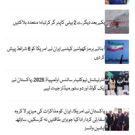
یکے بعد دیگرے 2 ہیلی کاپٹر گر کر تباہ؛ متعدد ہلاکتیں
آبنائے ہرمز کھولنے کیلئے ایران نے امریکا کو 6 شرائط پیش
کر دیں
انٹرنیشنل نیوکلیئر سائنس اولمپیاڈ 2026، پاکستان نے
ایک گولڈ اور دو سلور میڈلز جیت لیے
پاکستان نے امریکا، ایران کو مذاکرات کی میز پر لا کر وہ
سفارتی کردار اداکیا جو بڑی طاقتیں نہ کرسکیں، ساؤتھ
ایشین وائسز