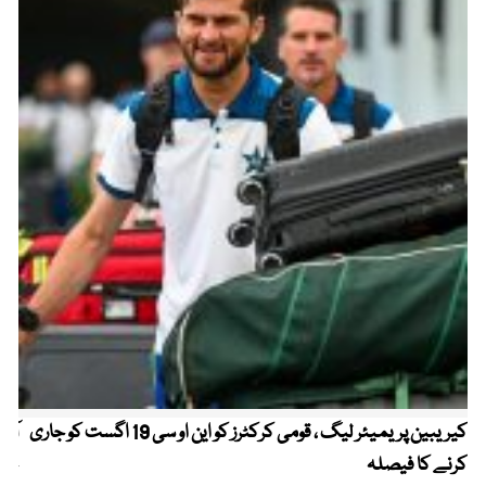
کیریبین پریمیئر لیگ ، قومی کرکٹرز کو این او سی 19 اگست کو جاری
آز
کرنے کا فیصلہ
چھی