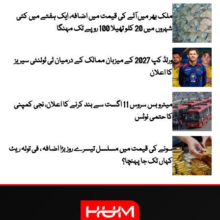
ملک بھر میں آٹے کی قیمت میں اضافہ، ایک ہفتے میں کئی
شہروں میں 20 کلو تھیلا 100 روپے تک مہنگا
ورلڈ کپ 2027 کے میزبان ممالک کے درمیان ٹی ٹوئنٹی سیریز
کا اعلان
میٹرو بس سروس 11 اگست سے بند کرنے کا اعلان، نجی کمپنی
کا حتمی نوٹس
سونے کی قیمت میں مسلسل تیسرے روز بڑا اضافہ ، فی تولہ ریٹ
کہاں تک جا پہنچا؟