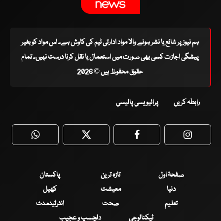
ہم نیوز پر شائع یا نشر ہونے والا مواد ادارتی ٹیم کی کاوش ہے۔ اس مواد کو بغیر
پیشگی اجازت کسی بھی صورت میں استعمال یا نقل کرنا درست نہیں۔ تمام
حقوق محفوظ ہیں © 2026
رابطہ کریں
پرائیویسی پالیسی
WhatsApp
Twitter
Facebook
Faceboo
صفحۂ اول
تازہ ترین
پاکستان
دنیا
معیشت
کھیل
تعلیم
صحت
انٹرٹینمنٹ
ٹیکنالوجی
دلچسپ و عجیب