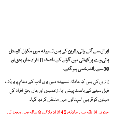
ایراان سے آنے والی زائرین کی بس لسبیلہ میں مکران کوسٹل
ہائی وے پر کھائی میں گرنے کے باعث 11 افراد جاں بحق اور
30 سے زائد زخمی ہو گئے۔
زائرین کی بس کو حادثہ لسبیلہ میں بزی ٹاپ کے مقام پربریک
فیل ہونے کے باعث پیش آیا ، زخمیوں اور جاں بحق افراد کی
میتوں کو قریبی اسپتالوں میں منتقل کر دیا گیا۔
جنوبی افریقہ بس حادثہ، 45 افراد ہلاک، 8 سالہ بچی معجزاتی