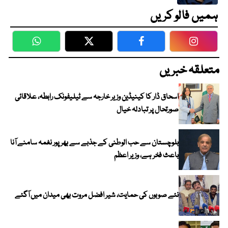
ہمیں فالو کریں
WhatsApp
Twitter
Facebook
Faceboo
متعلقہ خبریں
اسحاق ڈار کا کینیڈین وزیر خارجہ سے ٹیلیفونک رابطہ، علاقائی
صورتحال پر تبادلہ خیال
بلوچستان سے حب الوطنی کے جذبے سے بھرپور نغمہ سامنے آنا
باعث فخر ہے، وزیر اعظم
نئے صوبوں کی حمایت، شیر افضل مروت بھی میدان میں آگئے