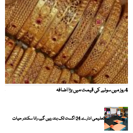
4 روز میں سونے کی قیمت میں بڑا اضافہ
خیب
الا
تعلیمی ادارے 24 اگست تک بند رہیں گے، رانا سکندر حیات