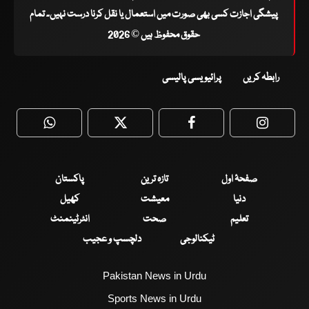
پیشگی اجازت کسی بھی صورت میں استعمال یا نقل کرنا درست نہیں۔ تمام
حقوق محفوظ ہیں © 2026
رابطہ کریں
پرائیویسی پالیسی
WhatsApp
Twitter
Facebook
Faceboo
صفحۂ اول
تازہ ترین
پاکستان
دنیا
معیشت
کھیل
تعلیم
صحت
انٹرٹینمنٹ
ٹیکنالوجی
دلچسپ و عجیب
Pakistan News in Urdu
Sports News in Urdu