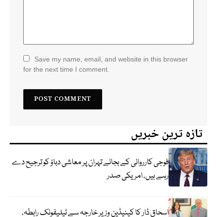
Save my name, email, and website in this browser
for the next time I comment.
تازہ ترین خبریں
فوجی کارروائی کے بجائے تہران پر معاشی دباؤ کو ترجیح دے
رہے ہیں، امریکی صدر
اسحاق ڈار کا کینیڈین وزیر خارجہ سے ٹیلیفونک رابطہ،