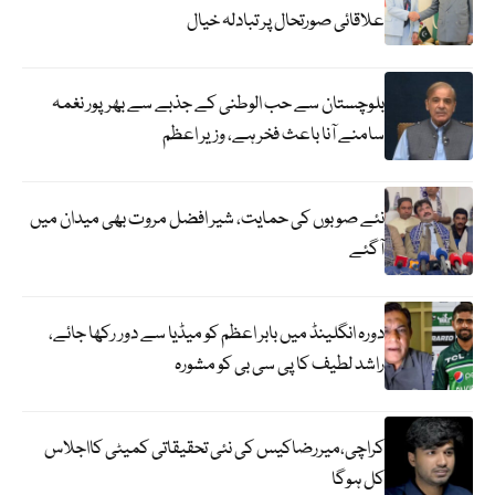
علاقائی صورتحال پر تبادلہ خیال
بلوچستان سے حب الوطنی کے جذبے سے بھرپور نغمہ
سامنے آنا باعث فخر ہے، وزیر اعظم
نئے صوبوں کی حمایت، شیر افضل مروت بھی میدان میں
آگئے
دورہ انگلینڈ میں بابر اعظم کو میڈیا سے دور رکھا جائے،
راشد لطیف کا پی سی بی کو مشورہ
کراچی،میررضاکیس کی نئی تحقیقاتی کمیٹی کااجلاس
کل ہوگا