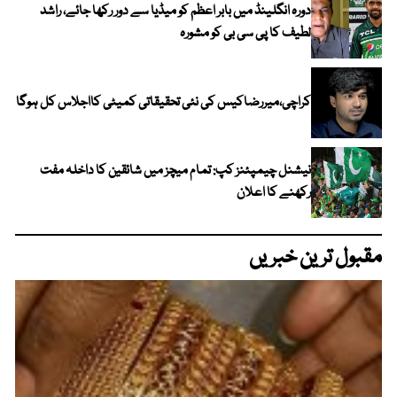
دورہ انگلینڈ میں بابر اعظم کو میڈیا سے دور رکھا جائے، راشد
لطیف کا پی سی بی کو مشورہ
کراچی،میررضاکیس کی نئی تحقیقاتی کمیٹی کااجلاس کل ہوگا
نیشنل چیمپئنز کپ: تمام میچز میں شائقین کا داخلہ مفت
رکھنے کا اعلان
مقبول ترین خبریں