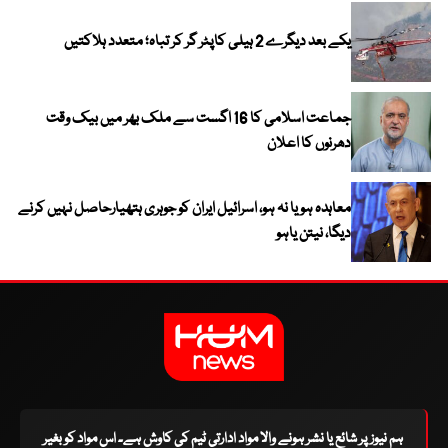
یکے بعد دیگرے 2 ہیلی کاپٹر گر کر تباہ؛ متعدد ہلاکتیں
جماعت اسلامی کا 16 اگست سے ملک بھر میں بیک وقت
دھرنوں کا اعلان
معاہدہ ہو یا نہ ہو، اسرائیل ایران کو جوہری ہتھیارحاصل نہیں کرنے
دیگا، نیتن یاہو
ہم نیوز پر شائع یا نشر ہونے والا مواد ادارتی ٹیم کی کاوش ہے۔ اس مواد کو بغیر