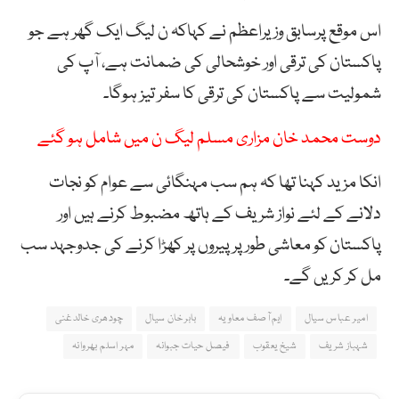
اس موقع پرسابق وزیراعظم نے کہاکہ ن لیگ ایک گھر ہے جو
پاکستان کی ترقی اور خوشحالی کی ضمانت ہے، آپ کی
شمولیت سے پاکستان کی ترقی کا سفر تیز ہوگا۔
دوست محمد خان مزاری مسلم لیگ ن میں شامل ہو گئے
انکا مزید کہنا تھا کہ ہم سب مہنگائی سے عوام کو نجات
دلانے کے لئے نواز شریف کے ہاتھ مضبوط کرنے ہیں اور
پاکستان کو معاشی طور پر پیروں پر کھڑا کرنے کی جدوجہد سب
مل کر کریں گے۔
امیر عباس سیال
ایم آصف معاویہ
بابر خان سیال
چودھری خالدغنی
شہباز شریف
شیخ یعقوب
فیصل حیات جبوانہ
مہر اسلم بھروانہ