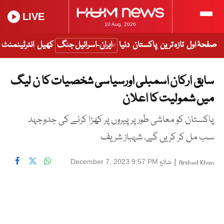
LIVE
10 Aug, 2026
صفحۂ اول
تازہ ترین
پاکستان
دنیا
ایران-اسرائیل جنگ
کھیل
انٹرٹینمنٹ
سابق ارکان اسمبلی اورسیاسی شخصیات کا ن لیگ
میں شمولیت کا اعلان
پاکستان کو معاشی طور پر پیروں پر کھڑا کرنے کی جدوجہد
سب مل کر کریں گے، شہباز شریف
|
شائع
December 7, 2023 9:57 PM
Arshad Khan