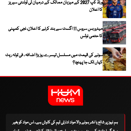
ورلڈ کپ 2027 کے میزبان ممالک کے درمیان ٹی ٹوئنٹی سیریز
کا اعلان
میٹرو بس سروس 11 اگست سے بند کرنے کا اعلان، نجی کمپنی
کا حتمی نوٹس
سونے کی قیمت میں مسلسل تیسرے روز بڑا اضافہ ، فی تولہ ریٹ
کہاں تک جا پہنچا؟
ہم نیوز پر شائع یا نشر ہونے والا مواد ادارتی ٹیم کی کاوش ہے۔ اس مواد کو بغیر