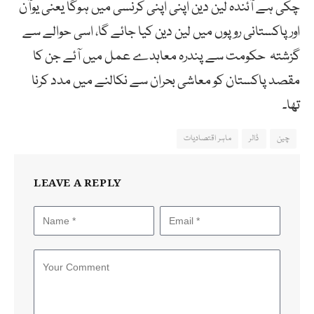
چکی ہے آئندہ لین دین اپنی اپنی کرنسی میں ہوگا یعنی یوآن
اور پاکستانی روپوں میں لین دین کیا جائے گا، اسی حوالے سے
گزشتہ حکومت سے پندرہ معاہدے عمل میں آئے جن کا
مقصد پاکستان کو معاشی بحران سے نکالنے میں مدد کرنا
تھا۔
چین
ڈالر
ماہر اقتصادیات
LEAVE A REPLY