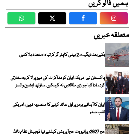
ہمیں فالو کریں
WhatsApp
Twitter
Facebook
Faceboo
متعلقہ خبریں
یکے بعد دیگرے 2 ہیلی کاپٹر گر کر تباہ؛ متعدد ہلاکتیں
پاکستان نے امریکا، ایران کو مذاکرات کی میز پر لا کر وہ سفارتی
کردار اداکیا جو بڑی طاقتیں نہ کرسکیں، ساؤتھ ایشین وائسز
ایران کا آبنائے ہرمز پر ٹول عائد کرنے کا منصوبہ نہیں، امریکی
نائب صدر
حج 2027: پرائیویٹ حج آپریشن کیلئے نیا ڈیجیٹل نظام نافذ