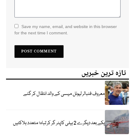
Save my name, email, and website in this browser
for the next time I comment.
تازہ ترین خبریں
معروف فٹبالر لیونل میسی کے والد انتقال کر گئے
یکے بعد دیگرے 2 ہیلی کاپٹر گر کر تباہ؛ متعدد ہلاکتیں