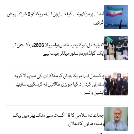
آبنائے ہرمز کھولنے کیلئے ایران نے امریکا کو 6 شرائط پیش
کر دیں
انٹرنیشنل نیوکلیئر سائنس اولمپیاڈ 2026، پاکستان نے
ایک گولڈ اور دو سلور میڈلز جیت لیے
پاکستان نے امریکا، ایران کو مذاکرات کی میز پر لا کر وہ
سفارتی کردار اداکیا جو بڑی طاقتیں نہ کرسکیں، ساؤتھ
ایشین وائسز
جماعت اسلامی کا 16 اگست سے ملک بھر میں بیک
وقت دھرنوں کا اعلان