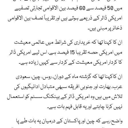
میں 50 فیصد سے 60 فیصد بین الاقوامی تجارتی تصفیے
امریکی ڈالر کے ذریعے ہوتے ہیں اور تقریباً نصف بین الاقوامی
ذخائر پر مبنی ہیں۔
ان کا کہنا تھا کہ خریداری کی شرائط میں عالمی معیشت
میں امریکی حصہ تقریبا 15 فیصد ہے، اس لیے امریکی ڈالر
کا کردار امریکی معیشت کے کردار سے کہیں زیادہ ہے۔
ان کاکہنا تھا کہ گزشتہ ماہ کے دوران، روس، چین، سعودی
عرب، بھارت اور جنوبی افریقہ سبھی متبادل ادائیگیوں کی
تلاش میں ہیں وہ امریکی ڈالر کے بینکنگ سسٹم کو استعمال
نہیں کرنا چاہتے اور یہ قابل فہم بات ہے۔
واضح رہے کہ چین اورپاکستان کے درمیان یہ بات طے پا