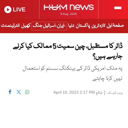
LIVE
9 Aug, 2026
صفحۂ اول
تازہ ترین
پاکستان
دنیا
ایران-اسرائیل جنگ
کھیل
انٹرٹینمنٹ
ڈالر کا مستقبل، چین سمیت 5 ممالک کیا کرنے
جارہے ہیں؟
یہ ملک امریکی ڈالر کے بینکنگ سسٹم کو استعمال
نہیں کرنا چاہتے
|
شائع
April 10, 2023 2:17 PM
ویب ڈیسک