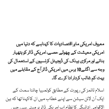
معروف امریکی ماہر اقتصادیات کا کہناہے کہ دنیا میں
امریکی معیشت کے چھوٹے حصے، امریکی ڈالر کو ہتھیار
بنانے اور مرکزی بینک کی ڈیجیٹل کرنسیوں کے استعمال کی
وجہ سے اگلے10 برس میں امریکی ڈالر آج کے مقابلے میں
بہت کم غالب کردار ادا کرے گا۔
اسلام ٹائمز کی رپورٹ کے مطابق کولمبیا چائنا سمٹ کے
ایک آن لائن سیشن سے اپنے خطاب میں ان کاکہنا تھا کہ بین
الاقوامی ادائیگی کا نظام اب امریکی ڈالر پر مبنی ہے، جس