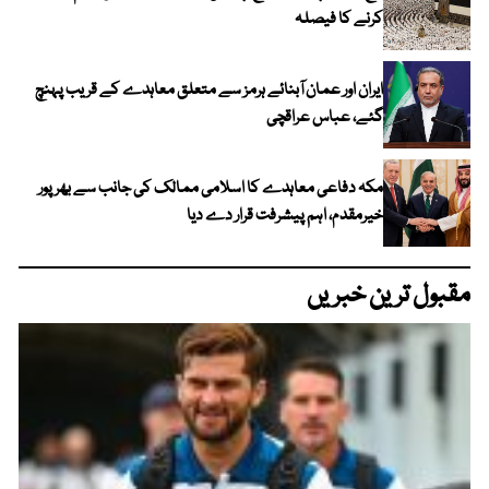
کرنے کا فیصلہ
ایران اور عمان آبنائے ہرمز سے متعلق معاہدے کے قریب پہنچ
گئے، عباس عراقچی
مکہ دفاعی معاہدے کا اسلامی ممالک کی جانب سے بھرپور
خیرمقدم، اہم پیشرفت قرار دے دیا
مقبول ترین خبریں