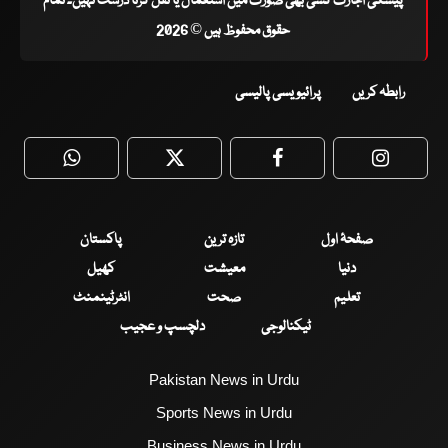
پیشگی اجازت کسی بھی صورت میں استعمال یا نقل کرنا درست نہیں۔ تمام
حقوق محفوظ ہیں © 2026
رابطہ کریں
پرائیویسی پالیسی
WhatsApp
Twitter
Facebook
Faceboo
صفحۂ اول
تازہ ترین
پاکستان
دنیا
معیشت
کھیل
تعلیم
صحت
انٹرٹینمنٹ
ٹیکنالوجی
دلچسپ و عجیب
Pakistan News in Urdu
Sports News in Urdu
Business News in Urdu