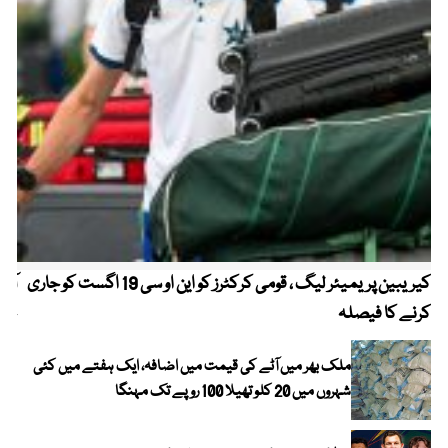
کیریبین پریمیئر لیگ ، قومی کرکٹرز کو این او سی 19 اگست کو جاری
آز
کرنے کا فیصلہ
چھی
ملک بھر میں آٹے کی قیمت میں اضافہ، ایک ہفتے میں کئی
شہروں میں 20 کلو تھیلا 100 روپے تک مہنگا