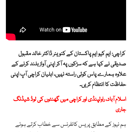
کراچی: ایم کیو ایم پاکستان کے کنوینر ڈاکٹر خالد مقبول
صدیقی نے کہا ہے کہ سڑکوں پہ آکر اپنی آواز بلند کرنے کے
علاوہ ہمارے پاس کوئی راستہ نہیں، اہلیان کراچی آپ اپنی
حفاظت کا انتظام کریں۔
اسلام آباد، راولپنڈی اور کراچی میں گھنٹوں کی لوڈ شیڈنگ
جاری
ہم نیوز کے مطابق پریس کانفرنس سے خطاب کرتے ہوئے