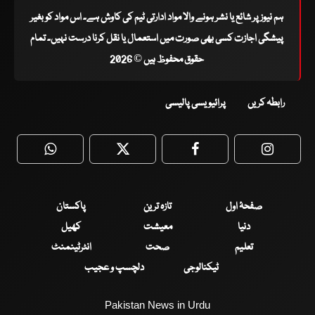
ہم نیوز پر شائع یا نشر ہونے والا مواد ادارتی ٹیم کی کاوش ہے۔ اس مواد کو بغیر
پیشگی اجازت کسی بھی صورت میں استعمال یا نقل کرنا درست نہیں۔ تمام
حقوق محفوظ ہیں © 2026
رابطہ کریں
پرائیویسی پالیسی
WhatsApp
Twitter
Facebook
Faceboo
صفحۂ اول
تازہ ترین
پاکستان
دنیا
معیشت
کھیل
تعلیم
صحت
انٹرٹینمنٹ
ٹیکنالوجی
دلچسپ و عجیب
Pakistan News in Urdu