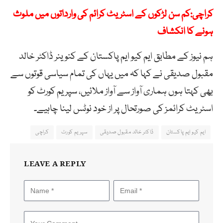
کراچی:کم سن لڑکوں کے اسٹریٹ کرائم کی وارداتوں میں ملوث
ہونے کا انکشاف
ہم نیوز کے مطابق ایم کیو ایم پاکستان کے کنوینر ڈاکٹر خالد
مقبول صدیقی نے کہا کہ میں یہاں کی تمام سیاسی قوتوں سے
بھی کہتا ہوں ہماری آواز سے آواز ملائیں، سپریم کورٹ کو
اسٹریٹ کرائمز کی صورتحال پر از خود نوٹس لینا چاہیے۔
ایم کیو ایم پاکستان
ڈاکٹر خالد مقبول صدیقی
سپریم کورٹ
کراچی
LEAVE A REPLY