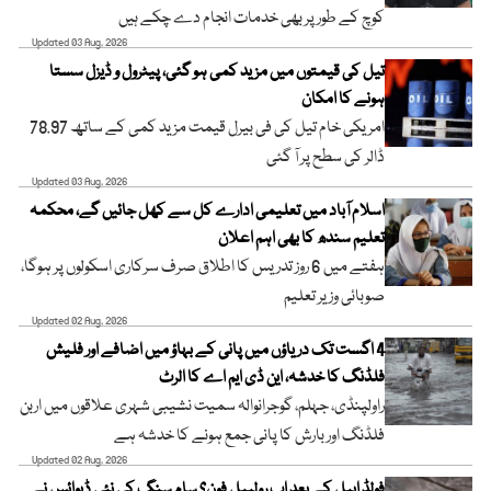
کوچ کے طور پر بھی خدمات انجام دے چکے ہیں
Updated 03 Aug, 2026
تیل کی قیمتوں میں مزید کمی ہو گئی، پیٹرول و ڈیزل سستا
ہونے کا امکان
امریکی خام تیل کی فی بیرل قیمت مزید کمی کے ساتھ 78.97
ڈالر کی سطح پر آ گئی
Updated 03 Aug, 2026
اسلام آباد میں تعلیمی ادارے کل سے کھل جائیں گے، محکمہ
تعلیم سندھ کا بھی اہم اعلان
ہفتے میں 6 روز تدریس کا اطلاق صرف سرکاری اسکولوں پر ہوگا،
صوبائی وزیر تعلیم
Updated 02 Aug, 2026
4 اگست تک دریاؤں میں پانی کے بہاؤ میں اضافے اور فلیش
فلڈنگ کا خدشہ، این ڈی ایم اے کا الرٹ
راولپنڈی، جہلم، گوجرانوالہ سمیت نشیبی شہری علاقوں میں اربن
فلڈنگ اور بارش کا پانی جمع ہونے کا خدشہ ہے
Updated 02 Aug, 2026
فولڈ ایبل کے بعد اب رولیبل فون؟ سام سنگ کی نئی ڈیوائس نے