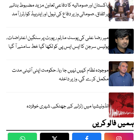
پاکستان اور صومالیہ کا دفاعی تعاون مزید مضبوط بنانے
پر اتفاق، صومالی وزیر دفاع کی نیول اور ایئرہیڈ کوارٹرز آمد
میر رضا علی کی پوسٹ مارٹم رپورٹ پر سنگین اعتراضات،
پولیس سرجن کا ایس ایس پی کو لکھا گیا خط سامنے آ گیا
موجودہ نظام کہیں نہیں جا رہا، حکومت اپنی آئینی مدت
مکمل کرے گی، وزیر داخلہ
انڈونیشیا میں زلزلے کے جھٹکے، شہری خوفزدہ
ہمیں فالو کریں