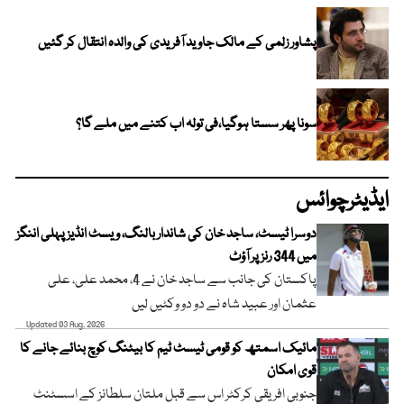
پشاور زلمی کے مالک جاوید آفریدی کی والدہ انتقال کر گئیں
سونا پھر سستا ہوگیا،فی تولہ اب کتنے میں ملے گا؟
ایڈیٹرچوائس
دوسرا ٹیسٹ، ساجد خان کی شاندار بالنگ، ویسٹ انڈیز پہلی اننگز
میں 344 رنز پر آؤٹ
پاکستان کی جانب سے ساجد خان نے 4، محمد علی، علی
عثمان اور عبید شاہ نے دو دو وکٹیں لیں
Updated 03 Aug, 2026
مائیک اسمتھ کو قومی ٹیسٹ ٹیم کا بیٹنگ کوچ بنائے جانے کا
قوی امکان
جنوبی افریقی کرکٹر اس سے قبل ملتان سلطانز کے اسسٹنٹ