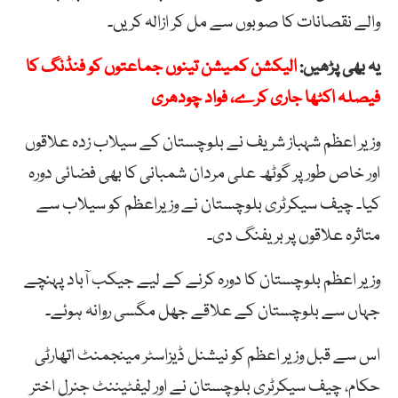
والے نقصانات کا صوبوں سے مل کر ازالہ کریں۔
یہ بھی پڑھیں:
الیکشن کمیشن تینوں جماعتوں کو فنڈنگ کا
فیصلہ اکٹھا جاری کرے، فواد چودھری
وزیر اعظم شہباز شریف نے بلوچستان کے سیلاب زدہ علاقوں
اور خاص طور پر گوٹھ علی مردان شمبانی کا بھی فضائی دورہ
کیا۔ چیف سیکرٹری بلوچستان نے وزیراعظم کو سیلاب سے
متاثرہ علاقوں پر بریفنگ دی۔
وزیر اعظم بلوچستان کا دورہ کرنے کے لیے جیکب آباد پہنچے
جہاں سے بلوچستان کے علاقے جھل مگسی روانہ ہوئے۔
اس سے قبل وزیر اعظم کو نیشنل ڈیزاسٹر مینجمنٹ اتھارٹی
حکام، چیف سیکرٹری بلوچستان نے اور لیفٹیننٹ جنرل اختر