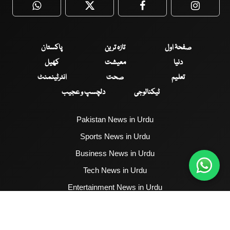
WhatsApp
Twitter
Facebook
Faceboo
صفحۂ اول
تازہ ترین
پاکستان
دنیا
معیشت
کھیل
تعلیم
صحت
انٹرٹینمنٹ
ٹیکنالوجی
دلچسپ و عجیب
Pakistan News in Urdu
Sports News in Urdu
Business News in Urdu
Tech News in Urdu
Entertainment News in Urdu
Health News in Urdu
Hum News English