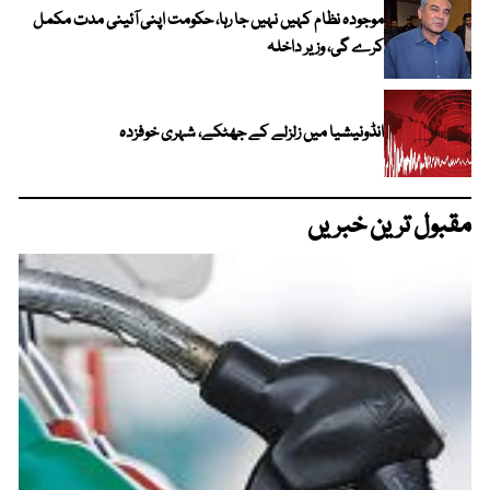
موجودہ نظام کہیں نہیں جا رہا، حکومت اپنی آئینی مدت مکمل
کرے گی، وزیر داخلہ
انڈونیشیا میں زلزلے کے جھٹکے، شہری خوفزدہ
مقبول ترین خبریں