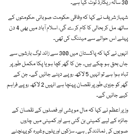
30 سالہ ریکارڈ ٹوٹ گیا ہے۔
شہباز شریف نے کہا کہ وفاقی حکومت صوبائی حکومتوں کے
ساتھ مل کر بحالی کا کام کرے گی، اسلام آباد میں بھی 4 دن
پہلے اس حوالے سے میٹنگ کی تھی۔
انہوں نے کہا کہ پاکستان میں 300 سے زائد لوگ بارشوں سے
جاں بحق ہو چکے ہیں۔ جن کا گھر کچا ہویا پکا مکمل طور پر
تباہ ہوا ہے تو انہیں 5 لاکھ روپے دیئے جائیں گے۔ جن کے
گھر کو جزوی طور پر نقصان پہنچا ہے انہیں 2 لاکھ روپے فراہم
کیے جائیں گے۔
وزیر اعظم نے کہا کہ مال مویشی اور فصلوں کے نقصان کے
جائزہ کے لیے کمیٹی بن گئی ہے اور کمیٹی میں چاروں
صوبوں کی نمائندگی ہے۔ سڑکوں اور پلوں وغیرہ کو پہنچنے