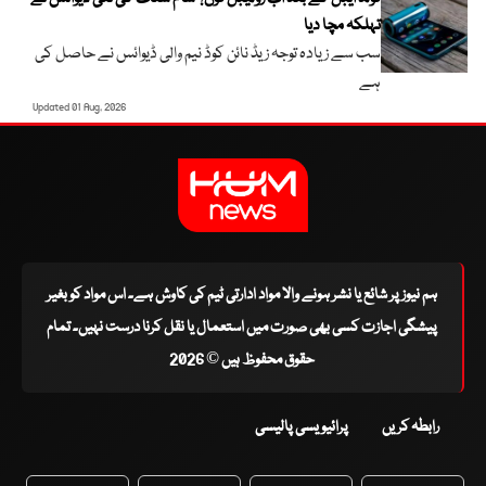
تہلکہ مچا دیا
سب سے زیادہ توجہ زیڈ نائن کوڈ نیم والی ڈیوائس نے حاصل کی
ہے
Updated 01 Aug, 2026
ہم نیوز پر شائع یا نشر ہونے والا مواد ادارتی ٹیم کی کاوش ہے۔ اس مواد کو بغیر
پیشگی اجازت کسی بھی صورت میں استعمال یا نقل کرنا درست نہیں۔ تمام
حقوق محفوظ ہیں © 2026
رابطہ کریں
پرائیویسی پالیسی