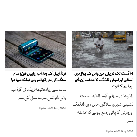
4 اگست تک دریاؤں میں پانی کے بہاؤ میں
فولڈ ایبل کے بعد اب رولیبل فون؟ سام
اضافے اور فلیش فلڈنگ کا خدشہ، این ڈی
سنگ کی نئی ڈیوائس نے تہلکہ مچا دیا
ایم اے کا الرٹ
سب سے زیادہ توجہ زیڈ نائن کوڈ نیم
راولپنڈی، جہلم، گوجرانوالہ سمیت
والی ڈیوائس نے حاصل کی ہے
نشیبی شہری علاقوں میں اربن فلڈنگ
Updated 01 Aug, 2026
اور بارش کا پانی جمع ہونے کا خدشہ
ہے
Updated 02 Aug, 2026