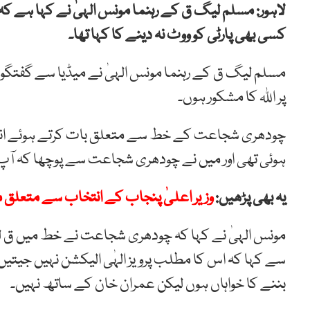
لاہور: مسلم لیگ ق کے رہنما مونس الہیٰ نے کہا ہے 
کسی بھی پارٹی کو ووٹ نہ دینے کا کہا تھا۔
مسلم لیگ ق کے رہنما مونس الہیٰ نے میڈیا سے گفتگ
پر اللہ کا مشکور ہوں۔
چودھری شجاعت کے خط سے متعلق بات کرتے ہوئے ان
ہوئی تھی اور میں نے چودھری شجاعت سے پوچھا کہ آپ نے
یہ بھی پڑھیں:
وزیر اعلیٰ پنجاب کے انتخاب سے متعل
مونس الہیٰ نے کہا کہ چودھری شجاعت نے خط میں ق لیگ 
سے کہا کہ اس کا مطلب پرویز الہٰی الیکشن نہیں جیتیں گ
بننے کا خواہاں ہوں لیکن عمران خان کے ساتھ نہیں۔