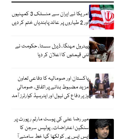
امریکا نے ایران سے منسلک 3 کمپنیوں
اور 2 طیاروں پر عائد پابندیاں ختم کر دیں
پیٹرول مہنگا، ڈیزل سستا، حکومت نے
نئی قیمتوں کا اعلان کر دیا
پاکستان اور صومالیہ کا دفاعی تعاون
مزید مضبوط بنانے پر اتفاق، صومالی
وزیر دفاع کی نیول اور ایئرہیڈ کوارٹرز آمد
میر رضا علی کی پوسٹ مارٹم رپورٹ پر
سنگین اعتراضات، پولیس سرجن کا
ایس ایس پی کو لکھا گیا خط سامنے آ