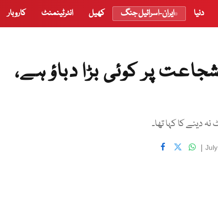
دنیا
ایران-اسرائیل جنگ
کھیل
انٹرٹینمنٹ
کاروبار
اعت پر کوئی بڑا دباؤ ہے،
 دینے کا کہا تھا۔
|
Jul