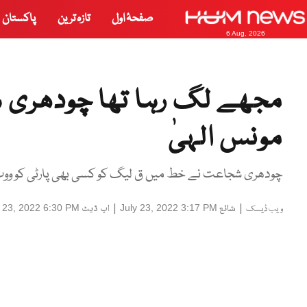
صفحۂ اول
تازہ ترین
پاکستان
6 Aug, 2026
مجھے لگ رہا تھا چودھری شج
مونس الہیٰ
چودھری شجاعت نے خط میں ق لیگ کو کسی بھی پارٹی کو ووٹ نہ
|
شائع
|
اپ ڈیٹ
y 23, 2022 6:30 PM
July 23, 2022 3:17 PM
ویب ڈیسک