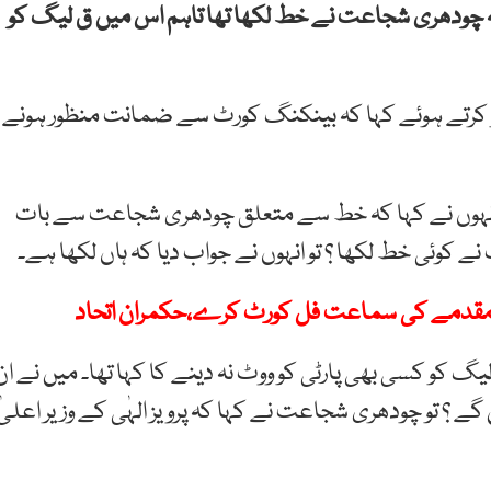
کہ چودھری شجاعت نے خط لکھا تھا تاہم اس میں ق لیگ کو
و کرتے ہوئے کہا کہ بینکنگ کورٹ سے ضمانت منظور ہونے
ہوں نے کہا کہ خط سے متعلق چودھری شجاعت سے بات
 کوئی خط لکھا ؟ تو انہوں نے جواب دیا کہ ہاں لکھا ہے۔
ق مقدمے کی سماعت فل کورٹ کرے،حکمران اتحاد
کو کسی بھی پارٹی کو ووٹ نہ دینے کا کہا تھا۔ میں نے ان
ے ؟ تو چودھری شجاعت نے کہا کہ پرویز الہٰی کے وزیر اعلیٰ