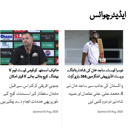
ایڈیٹرچوائس
مائیک اسمتھ کو قومی ٹیسٹ ٹیم کا
دوسرا ٹیسٹ، ساجد خان کی شاندار بالنگ،
بیٹنگ کوچ بنائے جانے کا قوی امکان
ویسٹ انڈیز پہلی اننگز میں 344 رنز پر آؤٹ
جنوبی افریقی کرکٹر اس سے قبل
پاکستان کی جانب سے ساجد خان نے
ملتان سلطانز کے اسسٹنٹ کوچ کے
4، محمد علی، علی عثمان اور عبید
طور پر بھی خدمات انجام دے چکے ہیں
شاہ نے دو دو وکٹیں لیں
Updated 03 Aug, 2026
Updated 03 Aug, 2026