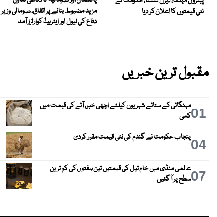
پاکستان اور صومالیہ کا دفاعی تعاون
پیٹرول مہنگا، ڈیزل سستا، حکومت نے
مزید مضبوط بنانے پر اتفاق، صومالی وزیر
نئی قیمتوں کا اعلان کر دیا
دفاع کی نیول اور ایئرہیڈ کوارٹرز آمد
مقبول ترین خبریں
مہنگائی کے ستائے شہریوں کیلئے اچھی خبر، آٹے کی قیمت میں
01
کمی
پنجاب حکومت نے گندم کی نئی قیمت مقرر کردی
04
عالمی منڈی میں خام تیل کی قیمتیں تین ہفتوں کی کم ترین
07
سطح پر آ گئیں