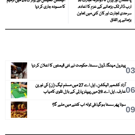
پاکستان اور ایران کا دوطرفہ تجارت 10
الیکشن کمیشن نے رولز 2017 میں ترمیم
ارب ڈالر تک بڑھانے کے عزم کا اعادہ،
کا مسودہ جاری کر دیا
سرحدی تجارت اور کان کنی میں تعاون
بڑھانے پر اتفاق
پیٹرول مہنگا، ڈیزل سستا، حکومت نے نئی قیمتوں کا اعلان کر دیا
0
آزاد کشمیر الیکشن ، ایل اے 27 میں مسلم لیگ (ن) کی نورین
0
عارف ، ایل اے 28 میں پیپلز پارٹی کے بازل نقوی کامیاب
سونا پھر سستا ہوگیا،فی تولہ اب کتنے میں ملے گا؟
0