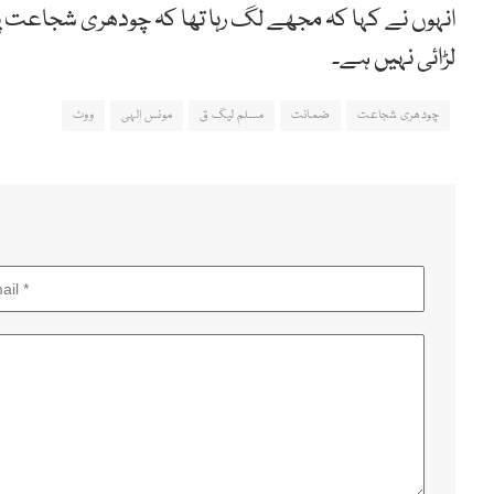
انہوں نے کہا کہ مجھے لگ رہا تھا کہ چودھری شجاعت 
لڑائی نہیں ہے۔
چودھری شجاعت
ضمانت
مسلم لیگ ق
مونس الہی
ووٹ