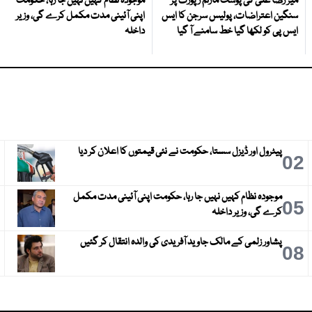
میر رضا علی کی پوسٹ مارٹم رپورٹ پر
موجودہ نظام کہیں نہیں جا رہا، حکومت
سنگین اعتراضات، پولیس سرجن کا ایس
اپنی آئینی مدت مکمل کرے گی، وزیر
ایس پی کو لکھا گیا خط سامنے آ گیا
داخلہ
پیٹرول اور ڈیزل سستا، حکومت نے نئی قیمتوں کا اعلان کر دیا
3
02
موجودہ نظام کہیں نہیں جا رہا، حکومت اپنی آئینی مدت مکمل
6
05
کرے گی، وزیر داخلہ
پشاور زلمی کے مالک جاوید آفریدی کی والدہ انتقال کر گئیں
9
08