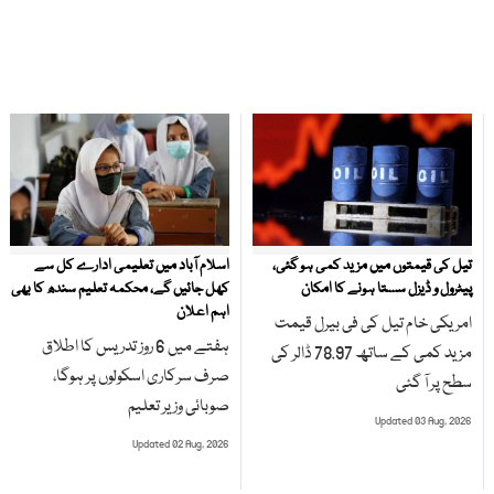
تیل کی قیمتوں میں مزید کمی ہو گئی،
اسلام آباد میں تعلیمی ادارے کل سے
پیٹرول و ڈیزل سستا ہونے کا امکان
کھل جائیں گے، محکمہ تعلیم سندھ کا بھی
اہم اعلان
امریکی خام تیل کی فی بیرل قیمت
ہفتے میں 6 روز تدریس کا اطلاق
مزید کمی کے ساتھ 78.97 ڈالر کی
صرف سرکاری اسکولوں پر ہوگا،
سطح پر آ گئی
صوبائی وزیر تعلیم
Updated 03 Aug, 2026
Updated 02 Aug, 2026