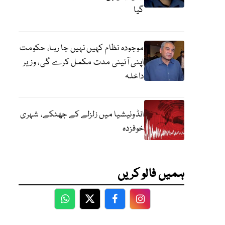
گیا
موجودہ نظام کہیں نہیں جا رہا، حکومت
اپنی آئینی مدت مکمل کرے گی، وزیر
داخلہ
انڈونیشیا میں زلزلے کے جھٹکے، شہری
خوفزدہ
ہمیں فالو کریں
WhatsApp
Twitter
Facebook
Facebook