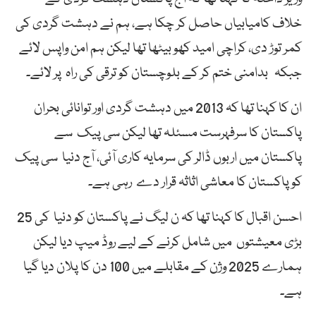
خلاف کامیابیاں حاصل کر چکا ہے، ہم نے دہشت گردی کی
کمر توڑ دی، کراچی امید کھو بیٹھا تھا لیکن ہم امن واپس لائے
جبکہ بدامنی ختم کر کے بلوچستان کو ترقی کی راہ پر لائے۔
ان کا کہنا تھا کہ 2013 میں دہشت گردی اور توانائی بحران
پاکستان کا سرفہرست مسئلہ تھا لیکن سی پیک سے
پاکستان میں اربوں ڈالر کی سرمایہ کاری آئی، آج دنیا سی پیک
کو پاکستان کا معاشی اثاثہ قرار دے رہی ہے۔
احسن اقبال کا کہنا تھا کہ ن لیگ نے پاکستان کو دنیا کی 25
بڑی معیشتوں میں شامل کرنے کے لیے روڈ میپ دیا لیکن
ہمارے 2025 وژن کے مقابلے میں 100 دن کا پلان دیا گیا
ہے۔