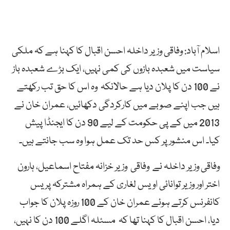
اسلام آباد: وفاقی وزیر داخلہ احسن اقبال کا کہنا ہے کہ ملکی
سیاست میں شعبدہ بازوں کی کمی نہیں، ایک بڑے شعبدہ باز
نے 100 دن کا پلان دیا ہے حالانکہ وہ اس کا حق تب رکھتے
ہیں جب اپنے صوبے میں کارکردگی دکھائیں، عمران خان نے
2013 میں کے پی حکومت کے لیے 90 دن کا ایجنڈا پیش
کیا۔ اس منشور پر کس حد تک عمل ہوا وہ سب جانتے ہیں۔
وفاقی وزیر داخلہ نے وفاقی وزیر خزانہ مفتاح اسماعیل، ہارون
اختر اور وزیر توانائی اویس لغاری کے ہمراہ مشترکہ پریس
کانفرنس کرتے ہوئے عمران خان کے 100 روزہ پلان کا جواب
دیا، احسن اقبال کا کہنا تھا کہ مسئلہ اگلے 100 دن کا نہیں،