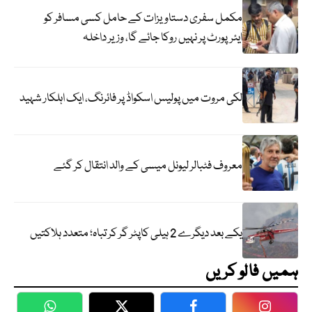
مکمل سفری دستاویزات کے حامل کسی مسافر کو
ایئرپورٹ پر نہیں روکا جائے گا، وزیر داخلہ
لکی مروت میں پولیس اسکواڈ پر فائرنگ، ایک اہلکار شہید
معروف فٹبالر لیونل میسی کے والد انتقال کر گئے
یکے بعد دیگرے 2 ہیلی کاپٹر گر کر تباہ؛ متعدد ہلاکتیں
ہمیں فالو کریں