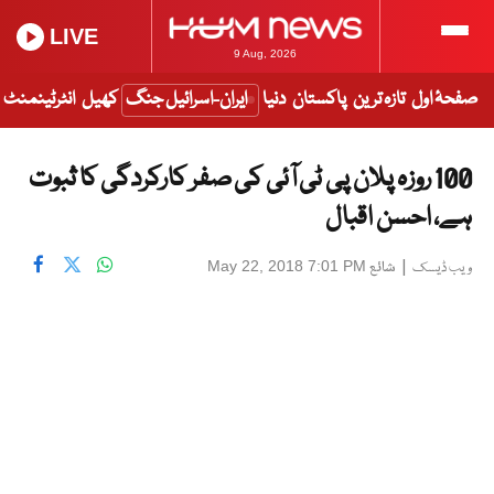
LIVE
9 Aug, 2026
صفحۂ اول
تازہ ترین
پاکستان
دنیا
ایران-اسرائیل جنگ
کھیل
انٹرٹینمنٹ
100 روزہ پلان پی ٹی آئی کی صفر کارکردگی کا ثبوت
ہے، احسن اقبال
|
شائع
May 22, 2018 7:01 PM
ویب ڈیسک