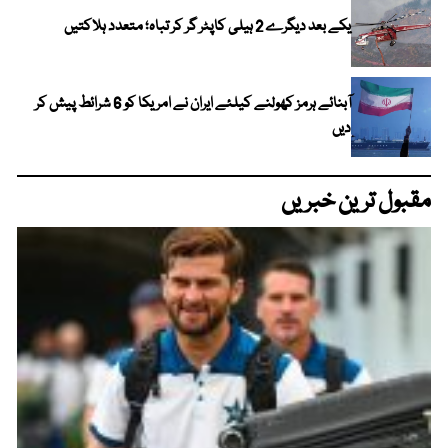
یکے بعد دیگرے 2 ہیلی کاپٹر گر کر تباہ؛ متعدد ہلاکتیں
آبنائے ہرمز کھولنے کیلئے ایران نے امریکا کو 6 شرائط پیش کر
دیں
مقبول ترین خبریں