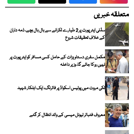
WhatsApp
Twitter
Facebook
Faceboo
متعلقہ خبریں
سڈنی ایئرپورٹ پر 2 طیارے ٹکرانے سے بال بال بچے، ذمہ داران
کے خلاف تحقیقات شروع
مکمل سفری دستاویزات کے حامل کسی مسافر کو ایئرپورٹ پر
نہیں روکا جائے گا، وزیر داخلہ
لکی مروت میں پولیس اسکواڈ پر فائرنگ، ایک اہلکار شہید
معروف فٹبالر لیونل میسی کے والد انتقال کر گئے