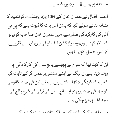
مسئلہ پچھلے 18 سو دنوں کا ہے۔
احسن اقبال نے عمران خان کے 100 روزہ ایجنڈے کو تنقید کا
نشانہ بناتے ہوئے کہا کہ پلان اس بات کا ثبوت ہے کہ پی ٹی
آئی کی کارکردگی صفر ہے، میں عمران خان صاحب کو نیٹو
کمانڈر کہتا ہوں، وہ نو ایکشن ٹاک اونلی ہیں، ان سے تقریریں
کرا لیں، عمل کچھ نہیں۔
ان کا کہنا تھا کہ عوام نے پچھلے پانچ سال کی کارکردگی پر
ووٹ دینا ہے، ن لیگ نے اپنے منشور پر عمل کر کے ثابت کیا
کہ ہم کارکردگی دکھا سکتے ہیں، ہم نے تین فی صد اکانومی
کو چھ فی صد پر پہنچایا، پانچ سال کی ترقی کی شرح پانچ فی
صد تک پہنچ چکی ہے۔
وزیر داخلہ کا کہنا تھا کہ آج پاکستان دہشت گردی کے