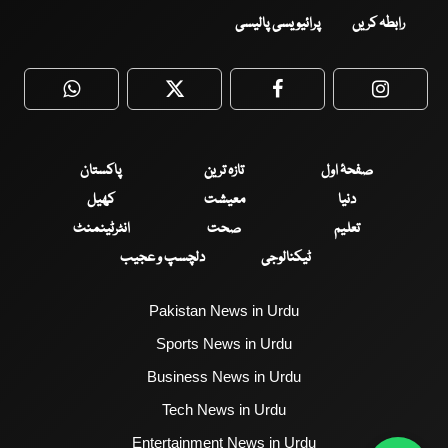
رابطہ کریں
پرائیویسی پالیسی
WhatsApp
Twitter
Facebook
Faceboo
صفحۂ اول
تازہ ترین
پاکستان
دنیا
معیشت
کھیل
تعلیم
صحت
انٹرٹینمنٹ
ٹیکنالوجی
دلچسپ و عجیب
Pakistan News in Urdu
Sports News in Urdu
Business News in Urdu
Tech News in Urdu
Entertainment News in Urdu