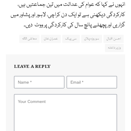
انہوں نے کہا کہ عوام کی عدالت میں تین جماعتیں ہیں،
کارکردگی دیکھنی ہے تو ایک دن کراچی، لاہور اور پشاور میں
گزاریں اور پچھلے پانچ سال کی کارکردگی پر ووٹ دیں۔
احسن اقبال
سو روزہ پلان
سی پیک
عمران خان
معاشی اثاثہ
وزیر داخلہ
LEAVE A REPLY