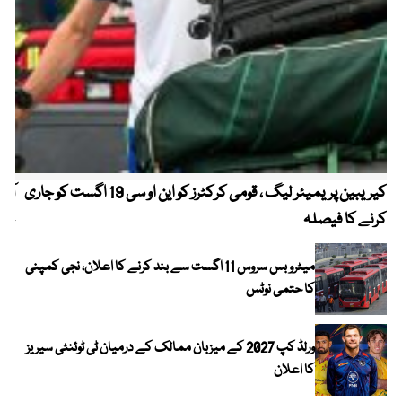
کیریبین پریمیئر لیگ ، قومی کرکٹرز کو این او سی 19 اگست کو جاری
آز
کرنے کا فیصلہ
چھی
میٹرو بس سروس 11 اگست سے بند کرنے کا اعلان، نجی کمپنی
کا حتمی نوٹس
ورلڈ کپ 2027 کے میزبان ممالک کے درمیان ٹی ٹوئنٹی سیریز
کا اعلان