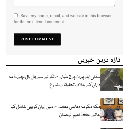
Save my name, email, and website in this browser
for the next time I comment.
تازہ ترین خبریں
سڈنی ایئرپورٹ پر 2 طیارے ٹکرانے سے بال بال بچے، ذمہ
داران کے خلاف تحقیقات شروع
مکہ مکرمہ دفاعی معاہدے میں ایران کو بھی شامل کیا
جائے، حافظ نعیم الرحمان