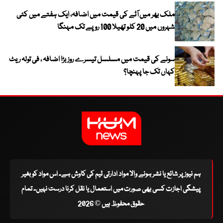
ملک بھر میں آٹے کی قیمت میں اضافہ، ایک ہفتے میں کئی
شہروں میں 20 کلو تھیلا 100 روپے تک مہنگا
سونے کی قیمت میں مسلسل تیسرے روز بڑا اضافہ ، فی تولہ ریٹ
کہاں تک جا پہنچا؟
ہم نیوز پر شائع یا نشر ہونے والا مواد ادارتی ٹیم کی کاوش ہے۔ اس مواد کو بغیر
پیشگی اجازت کسی بھی صورت میں استعمال یا نقل کرنا درست نہیں۔ تمام
حقوق محفوظ ہیں © 2026