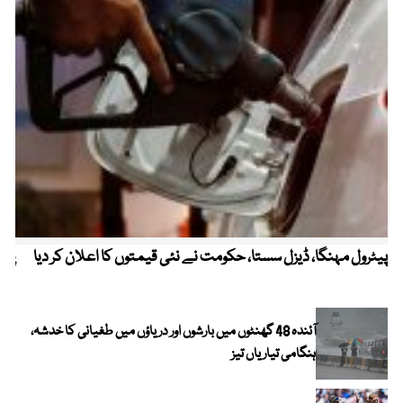
پیٹرول مہنگا، ڈیزل سستا، حکومت نے نئی قیمتوں کا اعلان کر دیا
پنج
آئندہ 48 گھنٹوں میں بارشوں اور دریاؤں میں طغیانی کا خدشہ،
ہنگامی تیاریاں تیز