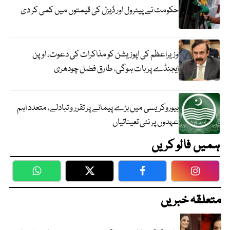
حکومت نے پیٹرول اور ڈیزل کی قیمتوں میں کمی کر دی
وزیراعظم کی اپوزیشن کو مذاکرات کی دعوت، اوپن
ایجنڈے پر بات ہوگی، طارق فضل چودھری
بیوروکریسی میں بڑے پیمانے پر تقرر و تبادلے، متعدد اہم
عہدوں پر نئی تعیناتیاں
ہمیں فالو کریں
WhatsApp
Twitter
Facebook
Faceboo
متعلقہ خبریں