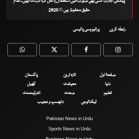
پیشگی اجازت کسی بھی صورت میں استعمال یا نقل کرنا درست نہیں۔ تمام
حقوق محفوظ ہیں © 2026
رابطہ کریں
پرائیویسی پالیسی
WhatsApp
Twitter
Facebook
Faceboo
صفحۂ اول
تازہ ترین
پاکستان
دنیا
معیشت
کھیل
تعلیم
صحت
انٹرٹینمنٹ
ٹیکنالوجی
دلچسپ و عجیب
Pakistan News in Urdu
Sports News in Urdu
Business News in Urdu