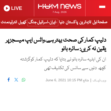
LIVE
7 Aug, 2026
صفحۂ اول
تازہ ترین
پاکستان
دنیا
ایران-اسرائیل جنگ
کھیل
انٹرٹینمنٹ
دلیپ کمار کی صحت بہتر ہے، واٹس ایپ میسجز پر
یقین نہ کریں: سائرہ بانو
ان کی اہلیہ سائرہ بانو نے بتایا کہ دلیپ کمار کوگزشتہ
کچھ دنوں سے سانس کی تکلیف تھی
|
شائع
June 6, 2021 10:15 PM
ویب ڈیسک