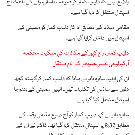
واضح رہے کہ دلیپ کمار کو طبیعت ناساز ہونے کے باعث آج
اسپتال منتقل کر دیا گیا ہے۔
مقامی میڈیا کے مطابق اداکار دلیپ کمار کو ممبئی کے
اسپتال میں داخل کرایا گیا ہے۔
دلیپ کمار ، راج کپور کے مکانات کی ملکیت محکمہ
آرکیالوجی خیبر پختونخوا کے نام منتقل
ان کی اہلیہ سائرہ بانو نے بتایا کہ دلیپ کمار کوگزشتہ کچھ
دنوں سے سانس کی تکلیف تھی۔ انہیں ممبئی کے ہندوجا
اسپتال منتقل کیا گیا ہے۔
سائرہ بانو نے کہا دلیپ کمار کو آج صبح مقامی وقت کے
مطابق8:30 پر اسپتال منتقل کیا گیا تھا۔ ڈاکٹر نے ان کے