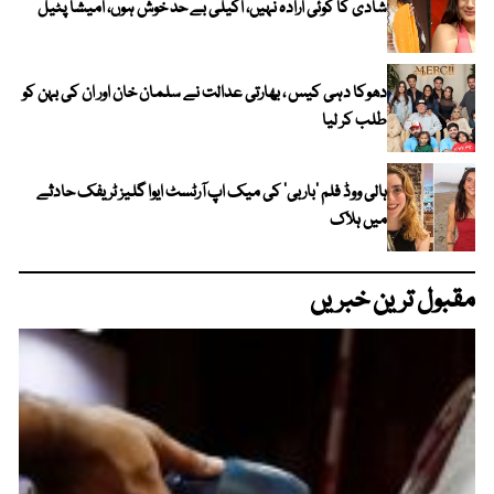
شادی کا کوئی ارادہ نہیں، اکیلی بے حد خوش ہوں، امیشا پٹیل
دھوکا دہی کیس ، بھارتی عدالت نے سلمان خان اور ان کی بہن کو
طلب کر لیا
ہالی ووڈ فلم ’باربی‘ کی میک اپ آرٹسٹ ایوا گلیز ٹریفک حادثے
میں ہلاک
مقبول ترین خبریں