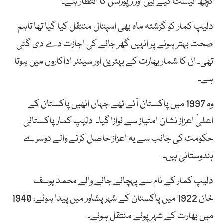
کچھ ٹیسٹ کیے ہیں اور رپورٹس کا انتظار ہے۔
دلیپ کمار کو گزشتہ ماہ بھی اسپتال منتقل کیا گیا تھا تاہم
صحت بہتر ہونے پر انہیں گھر جانے کی اجازت دے دی گئی
تھی۔ ان کا شمار بھارت کے بہترین اور سینئر اداکاروں میں ہوتا
ہے۔
وہ 1997 میں پاکستان آئے تھے جہاں انھیں پاکستان کے
اعلیٰ اعزاز نشان امتیاز سے نوازا گیا۔ دلیپ کمار پاکستانی
حکومت کی جانب سے یہ اعزاز حاصل کرنے والے دوسرے
ہندوستانی ہیں۔
دلیپ کمار کے نام سے پہچانے جانے والے محمد یوسف
خان 1922 میں پاکستان کے شہر پشاور میں پیدا ہوئے، 1940
میں بھارت کے شہر پونے منتقل ہوئے۔