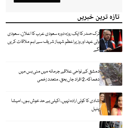
تازہ ترین خبریں
ترک صدر کا ایک روزہ دورہ سعودی عرب کا اعلان، سعودی
ولی عہد اور وزیراعظم شہباز شریف سے اہم ملاقات کریں
گے
دمشق کے نواحی علاقے جرمانہ میں منی بس میں
دھماکہ، 2 افراد جاں بحق، متعدد زخمی
شادی کا کوئی ارادہ نہیں، اکیلی بے حد خوش ہوں، امیشا
پٹیل