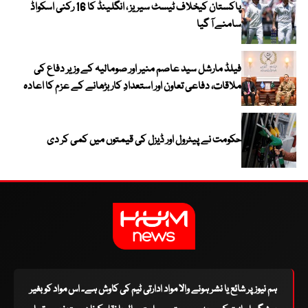
پاکستان کیخلاف ٹیسٹ سیریز ، انگلینڈ کا 16 رکنی اسکواڈ
سامنے آ گیا
فیلڈ مارشل سید عاصم منیر اور صومالیہ کے وزیر دفاع کی
ملاقات، دفاعی تعاون اور استعدادِ کار بڑھانے کے عزم کا اعادہ
حکومت نے پیٹرول اور ڈیزل کی قیمتوں میں کمی کر دی
ہم نیوز پر شائع یا نشر ہونے والا مواد ادارتی ٹیم کی کاوش ہے۔ اس مواد کو بغیر