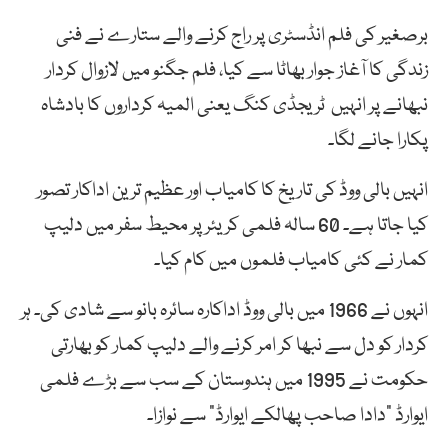
برصغیر کی فلم انڈسٹری پر راج کرنے والے ستارے نے فنی
زندگی کا آغاز جوار بھاٹا سے کیا، فلم جگنو میں لازوال کردار
نبھانے پر انہیں ٹریجڈی کنگ یعنی المیہ کرداروں کا بادشاہ
پکارا جانے لگا۔
انہیں بالی ووڈ کی تاریخ کا کامیاب اور عظیم ترین اداکار تصور
کیا جاتا ہے۔ 60 سالہ فلمی کریئر پر محیط سفر میں دلیپ
کمار نے کئی کامیاب فلموں میں کام کیا۔
انہوں نے 1966 میں بالی ووڈ اداکارہ سائرہ بانو سے شادی کی۔ ہر
کردار کو دل سے نبھا کر امر کرنے والے دلیپ کمار کو بھارتی
حکومت نے 1995 میں ہندوستان کے سب سے بڑے فلمی
ایوارڈ “دادا صاحب پھالکے ایوارڈ” سے نوازا۔