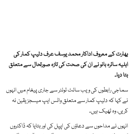
بھارت کے معروف اداکار محمد یوسف عرف دلیپ کمار کی
اہلیہ سائرہ بانو نے ان کی صحت کی تازہ صورتحال سے متعلق
بتا دیا۔
سماجی رابطوں کی ویب سائٹ ٹوئٹر سے جاری پیغام میں انہوں
نے کہا کہ دلیپ کمار سے متعلق واٹس ایپ میسجز یقین نہ
کریں، وہ ٹھیک ہیں۔
انہوں نے مداحوں سے دعاؤں کی اپپل کی اور بتایا کہ ڈاکٹروں