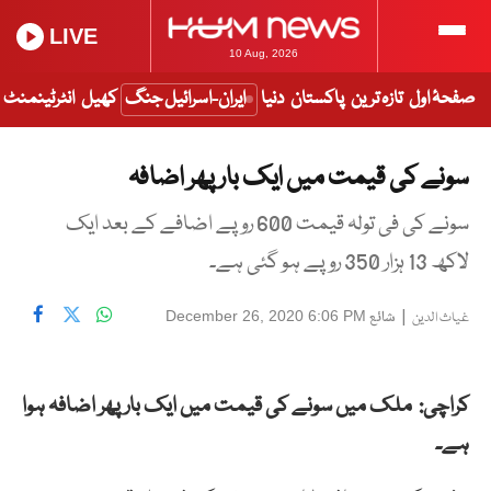
LIVE
10 Aug, 2026
صفحۂ اول
تازہ ترین
پاکستان
دنیا
ایران-اسرائیل جنگ
کھیل
انٹرٹینمنٹ
سونے کی قیمت میں ایک بار پھر اضافہ
سونے کی فی تولہ قیمت 600 روپے اضافے کے بعد ایک
لاکھ 13 ہزار 350 روپے ہو گئی ہے۔
|
شائع
December 26, 2020 6:06 PM
غیاث الدین
کراچی:
ملک میں سونے کی قیمت میں ایک بار پھر اضافہ ہوا
ہے۔