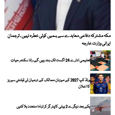
مکہ مشترکہ دفاعی معاہدے سے ہمیں کوئی خطرہ نہیں ، ترجمان
4 روز میں سونے کی قیمت میں بڑا اضافہ
ایرانی وزارت خارجہ
تعلیمی ادارے 24 اگست تک بند رہیں گے، رانا سکندر حیات
ورلڈ کپ 2027 کے میزبان ممالک کے درمیان ٹی ٹوئنٹی سیریز
کا اعلان
یکے بعد دیگرے 2 ہیلی کاپٹر گر کر تباہ؛ متعدد ہلاکتیں