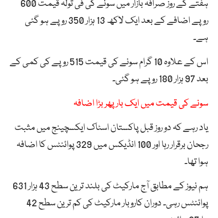
ہفتے کے روز صرافہ بازار میں سونے کی فی تولہ قیمت 600
روپے اضافے کے بعد ایک لاکھ 13 ہزار 350 روپے ہو گئی
ہے۔
اس کے علاوہ 10 گرام سونے کی قیمت 515 روپے کی کمی کے
بعد 97 ہزار 180 روپے ہو گئی۔
سونے کی قیمت میں ایک بار پھر بڑا اضافہ
یاد رہے کہ دو روز قبل پاکستان اسٹاک ایکسچینج میں مثبت
رجحان برقرار رہا اور 100 انڈیکس میں 329 پوائنٹس کا اضافہ
ہوا تھا۔
ہم نیوز کے مطابق آج مارکیٹ کی بلند ترین سطح 43 ہزار 631
پوائنٹس رہی۔ دوران کاروبار مارکیٹ کی کم ترین سطح 42