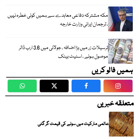
مکہ مشترکہ دفاعی معاہدے سے ہمیں کوئی خطرہ نہیں
، ترجمان ایرانی وزارت خارجہ
ترسیلات زر میں بڑا اضافہ ، جولائی میں 3.6 ارب ڈالر
موصول ہوئے ، اسٹیٹ بینک
ہمیں فالو کریں
WhatsApp
Twitter
Facebook
Faceboo
متعلقہ خبریں
عالمی مارکیٹ میں سونے کی قیمت گر گئی