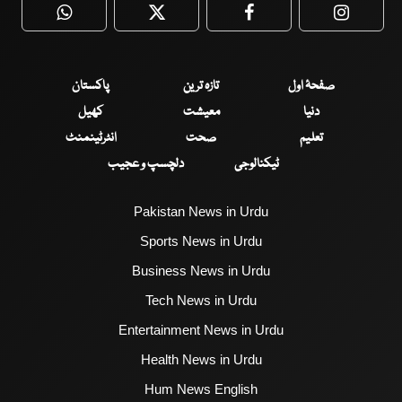
WhatsApp
Twitter
Facebook
Faceboo
صفحۂ اول
تازہ ترین
پاکستان
دنیا
معیشت
کھیل
تعلیم
صحت
انٹرٹینمنٹ
ٹیکنالوجی
دلچسپ و عجیب
Pakistan News in Urdu
Sports News in Urdu
Business News in Urdu
Tech News in Urdu
Entertainment News in Urdu
Health News in Urdu
Hum News English