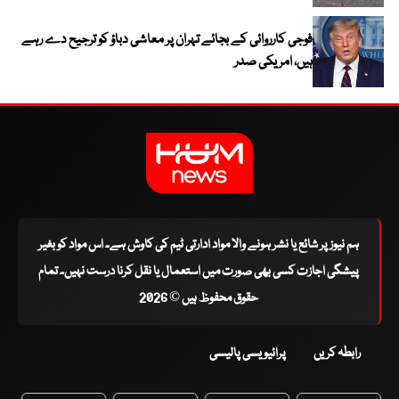
فوجی کارروائی کے بجائے تہران پر معاشی دباؤ کو ترجیح دے رہے
ہیں، امریکی صدر
ہم نیوز پر شائع یا نشر ہونے والا مواد ادارتی ٹیم کی کاوش ہے۔ اس مواد کو بغیر
پیشگی اجازت کسی بھی صورت میں استعمال یا نقل کرنا درست نہیں۔ تمام
حقوق محفوظ ہیں © 2026
رابطہ کریں
پرائیویسی پالیسی