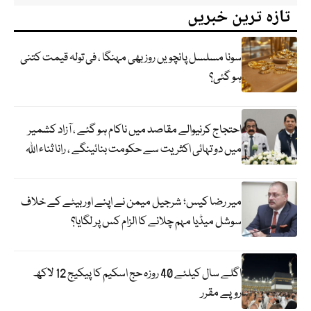
تازہ ترین خبریں
سونا مسلسل پانچویں روز بھی مہنگا ، فی تولہ قیمت کتنی
ہو گئی؟
احتجاج کرنیوالے مقاصد میں ناکام ہو گئے ، آزاد کشمیر
میں دو تہائی اکثریت سے حکومت بنائینگے ، رانا ثناء اللہ
میر رضا کیس؛ شرجیل میمن نے اپنے اور بیٹے کے خلاف
سوشل میڈیا مہم چلانے کا الزام کس پر لگایا؟
اگلے سال کیلئے 40 روزہ حج اسکیم کا پیکیج 12 لاکھ
روپے مقرر