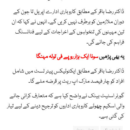
ڈاکٹر رضا باقر کے مطابق کاروباری ادارے اپریل تا جون کے
دوران ملازمین کو برطرف نہیں کریں گے۔ انہوں نے کہا کہ ان
تین مہینوں کی تنخواہوں کے اخراجات کے لیے فنانسنگ
فراہم کی جائے گی۔
یہ بھی پڑھیں
سونا ایک ہزار روپے فی تولہ مہنگا
ڈاکٹر رضا باقر کے مطابق ایکٹوٹیکس پیئر لسٹ میں شامل
افراد کو چار فیصد مارک اپ ریٹ پر قرضہ ملے گا۔
گورنر اسٹیٹ بینک نے واضح کیا ہے کہ متعارف کرائی جانے
والی اسکیم چھوٹے کاروباری اداروں کو ترجیح دینے کے لیے تیار
کی گئی ہے۔
اسٹیٹ بینک
سہ ماہی رپورٹ