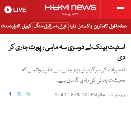
LIVE
8 Aug, 2026
صفحۂ اول
تازہ ترین
پاکستان
دنیا
ایران-اسرائیل جنگ
کھیل
انٹرٹینمنٹ
اسٹیٹ بینک نے دوسری سہ ماہی رپورٹ جاری کر
دی
تعمیرات کی سرگرمیاں بڑھ جانے سے ظاہر ہوتا ہے کہ
معیشت بحالی کی راہ پر گامزن ہے۔
|
شائع
April 14, 2020 2:24 PM
ویب ڈیسک