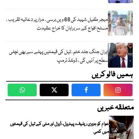
میجر طفیل شہید کی 68 ویں برسی ، مزار پر دعائیہ تقریب ،
مسلح افواج کے سربراہان کا خراج عقیدت
ایران جنگ جلد ختم ، تیل کی قیمتیں پہلے سے بھی نچلی
سطح پر آئیں گی ، ڈونلڈ ٹرمپ
ہمیں فالو کریں
WhatsApp
Twitter
Facebook
Faceboo
متعلقہ خبریں
عوام کو جزوی ریلیف، پیٹرول، ڈیزل اور مٹی کے تیل کی قیمتوں
میں کمی