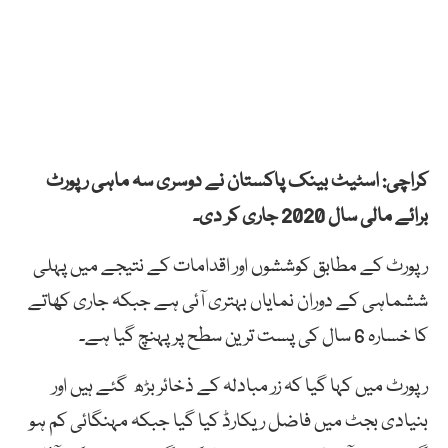
کراچی: اسٹیٹ بینک پاکستان نے دوسری سہ ماہی رپورٹ
برائے مالی سال 2020 جاری کر دی۔
رپورٹ کے مطابق کوششوں اور اقدامات کے نتیجے میں پہلی
ششماہی کے دوران نمایاں بہتری آئی ہے جبکہ جاری کھاتے
کا خسارہ 6 سال کی پست ترین سطح پر پہنچ گیا ہے۔
رپورٹ میں کہا گیا کہ زر مبادلہ کے ذخائر بڑھ گئے ہیں اور
بنیادی بجٹ میں فاضل ریکارڈ کیا گیا جبکہ مہنگائی کم ہو