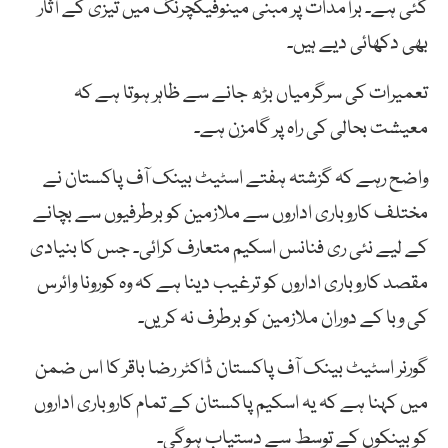
گئی ہے۔ برآمدات پر مبنی مینوفیکچرنگ میں تیزی کے آثار
بھی دکھائی دیے ہیں۔
تعمیرات کی سرگرمیاں بڑھ جانے سے ظاہر ہوتا ہے کہ
معیشت بحالی کی راہ پر گامزن ہے۔
واضح رہے کہ گزشتہ ہفتے اسٹیٹ بینک آف پاکستان نے
مختلف کاروباری اداروں سے ملازمین کو برطرفیوں سے بچانے
کے لیے نئی ری فنانس اسکیم متعارف کرائی۔ جس کا بنیادی
مقصد کاروباری اداروں کو ترغیب دینا ہے کہ وہ کورونا وائرس
کی وبا کے دوران ملازمین کو برطرف نہ کریں۔
گورنر اسٹیٹ بینک آف پاکستان ڈاکٹر رضا باقر کا اس ضمن
میں کہنا ہے کہ یہ اسکیم پاکستان کے تمام کاروباری اداروں
کو بینکوں کے توسط سے دستیاب ہوگی۔