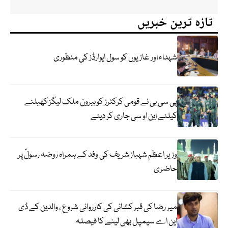
تازہ ترین خبریں
شہداء اور غازیوں کو سول ایوارڈز کی منظوری
پی سی بی نے قومی کرکٹرز کو بیرون ملک لیگز کھیلنے
کیلئے این او سی جاری کر دیئے
وزیر اعظم شہباز شریف کی وفد کے ہمراہ روضہ رسولؐ پر
حاضری
میر رضا کی قبر کشائی کی کارروائی شروع ، والدین کے ڈی
این اے سیمپل بھی لینے کا فیصلہ