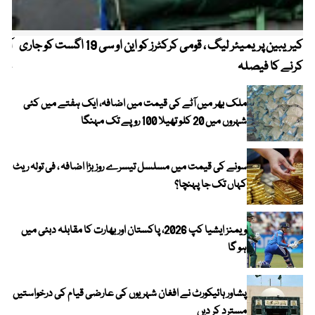
کیریبین پریمیئر لیگ ، قومی کرکٹرز کو این او سی 19 اگست کو جاری
آز
کرنے کا فیصلہ
چھی
ملک بھر میں آٹے کی قیمت میں اضافہ، ایک ہفتے میں کئی
شہروں میں 20 کلو تھیلا 100 روپے تک مہنگا
سونے کی قیمت میں مسلسل تیسرے روز بڑا اضافہ ، فی تولہ ریٹ
کہاں تک جا پہنچا؟
ویمنز ایشیا کپ 2026، پاکستان اور بھارت کا مقابلہ دبئی میں
ہو گا
پشاور ہائیکورٹ نے افغان شہریوں کی عارضی قیام کی درخواستیں
مسترد کر دیں