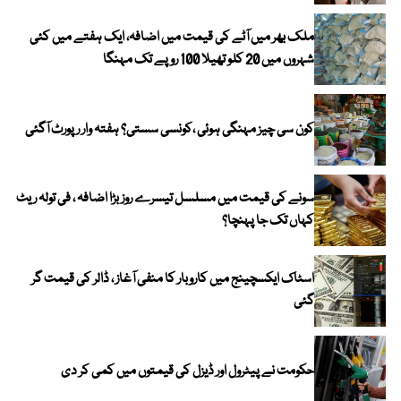
ملک بھر میں آٹے کی قیمت میں اضافہ، ایک ہفتے میں کئی
شہروں میں 20 کلو تھیلا 100 روپے تک مہنگا
کون سی چیز مہنگی ہوئی ،کونسی سستی؟ ہفتہ وار رپورٹ آگئی
سونے کی قیمت میں مسلسل تیسرے روز بڑا اضافہ ، فی تولہ ریٹ
کہاں تک جا پہنچا؟
اسٹاک ایکسچینج میں کاروبار کا منفی آغاز ، ڈالر کی قیمت گر
گئی
حکومت نے پیٹرول اور ڈیزل کی قیمتوں میں کمی کر دی