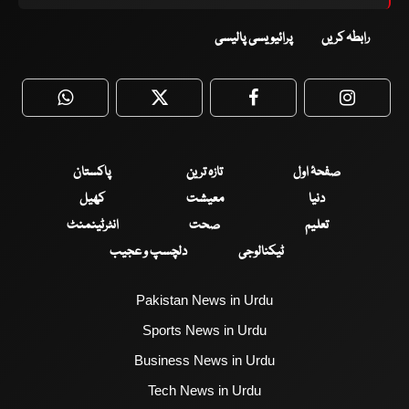
رابطہ کریں
پرائیویسی پالیسی
WhatsApp
Twitter
Facebook
Faceboo
صفحۂ اول
تازہ ترین
پاکستان
دنیا
معیشت
کھیل
تعلیم
صحت
انٹرٹینمنٹ
ٹیکنالوجی
دلچسپ و عجیب
Pakistan News in Urdu
Sports News in Urdu
Business News in Urdu
Tech News in Urdu