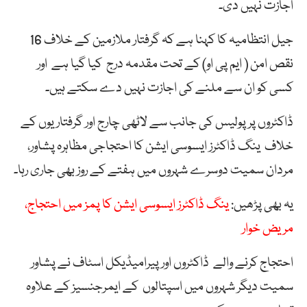
اجازت نہیں دی۔
جیل انتظامیہ کا کہنا ہے کہ گرفتار ملازمین کے خلاف 16
نقص امن ( ایم پی او) کے تحت مقدمہ درج کیا گیا ہے اور
کسی کو ان سے ملنے کی اجازت نہیں دے سکتے ہیں۔
ڈاکٹروں پر پولیس کی جانب سے لاٹھی چارج اور گرفتاریوں کے
خلاف ینگ ڈاکٹرز ایسوسی ایشن کا احتجاجی مظاہرہ پشاور،
مردان سمیت دوسرے شہروں میں ہفتے کے روز بھی جاری رہا۔
یہ بھی پڑھیں:
ینگ ڈاکٹرز ایسوسی ایشن کا پمز میں احتجاج،
مریض خوار
احتجاج کرنے والے ڈاکٹروں اور پیرامیڈیکل اسٹاف نے پشاور
سمیت دیگر شہروں میں اسپتالوں کے ایمرجنسیز کے علاوہ