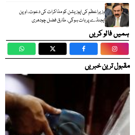
وزیراعظم کی اپوزیشن کو مذاکرات کی دعوت، اوپن
ایجنڈے پر بات ہوگی، طارق فضل چودھری
ہمیں فالو کریں
WhatsApp
Twitter
Facebook
Faceboo
مقبول ترین خبریں