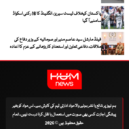
پاکستان کیخلاف ٹیسٹ سیریز ، انگلینڈ کا 16 رکنی اسکواڈ
سامنے آ گیا
فیلڈ مارشل سید عاصم منیر اور صومالیہ کے وزیر دفاع کی
ملاقات، دفاعی تعاون اور استعدادِ کار بڑھانے کے عزم کا اعادہ
ہم نیوز پر شائع یا نشر ہونے والا مواد ادارتی ٹیم کی کاوش ہے۔ اس مواد کو بغیر
پیشگی اجازت کسی بھی صورت میں استعمال یا نقل کرنا درست نہیں۔ تمام
حقوق محفوظ ہیں © 2026