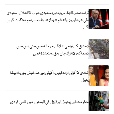
ترک صدر کا ایک روزہ دورہ سعودی عرب کا اعلان، سعودی
ولی عہد اور وزیراعظم شہباز شریف سے اہم ملاقات کریں
گے
دمشق کے نواحی علاقے جرمانہ میں منی بس میں
دھماکہ، 2 افراد جاں بحق، متعدد زخمی
شادی کا کوئی ارادہ نہیں، اکیلی بے حد خوش ہوں، امیشا
پٹیل
حکومت نے پیٹرول اور ڈیزل کی قیمتوں میں کمی کر دی