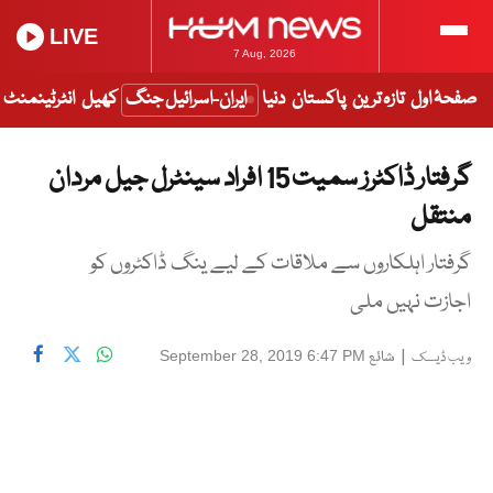
LIVE
7 Aug, 2026
صفحۂ اول
تازہ ترین
پاکستان
دنیا
ایران-اسرائیل جنگ
کھیل
انٹرٹینمنٹ
گرفتار ڈاکٹرز سمیت 15 افراد سینٹرل جیل مردان
منتقل
گرفتار اہلکاروں سے ملاقات کے لیے ینگ ڈاکٹروں کو
اجازت نہیں ملی
|
شائع
September 28, 2019 6:47 PM
ویب ڈیسک