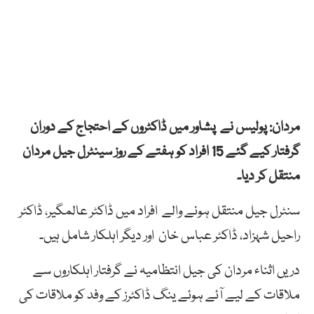
مردان: پولیس نے پشاور میں ڈاکٹروں کے احتجاج کے دوران
گرفتار کیے گئے 15 افراد کو ہفتے کے روز سینٹرل جیل مردان
منتقل کر دیا۔
سنٹرل جیل منتقل ہونے والے افراد میں ڈاکٹر عالمگیر، ڈاکٹر
راحیل شہزاد، ڈاکٹر عباس خان اور دیگر اہلکار شامل ہیں۔
دریں اثناء مردان کی جیل انتظامیہ نے گرفتار اہلکاروں سے
ملاقات کے لیے آئے ہوئے ینگ ڈاکٹرز کے وفد کو ملاقات کی