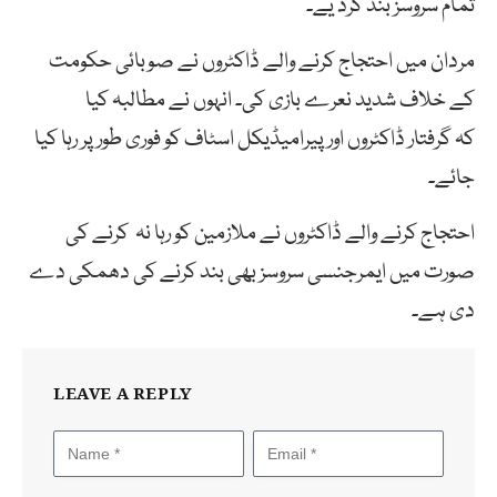
تمام سروسز بند کرد یے۔
مردان میں احتجاج کرنے والے ڈاکٹروں نے صوبائی حکومت
کے خلاف شدید نعرے بازی کی۔ انہوں نے مطالبہ کیا
کہ گرفتار ڈاکٹروں اور پیرامیڈیکل اسٹاف کو فوری طور پر رہا کیا
جائے۔
احتجاج کرنے والے ڈاکٹروں نے ملازمین کو رہا نہ کرنے کی
صورت میں ایمرجنسی سروسز بھی بند کرنے کی دھمکی دے
دی ہے۔
LEAVE A REPLY