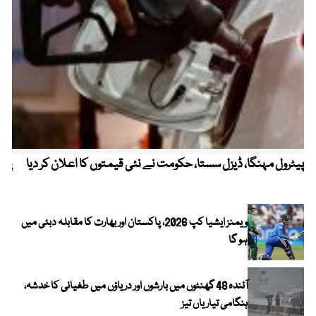
پیٹرول مہنگا، ڈیزل سستا، حکومت نے نئی قیمتوں کا اعلان کر دیا
پنج
ویمنز ایشیا کپ 2026، پاکستان اور بھارت کا مقابلہ دبئی میں
ہو گا
آئندہ 48 گھنٹوں میں بارشوں اور دریاؤں میں طغیانی کا خدشہ،
ہنگامی تیاریاں تیز