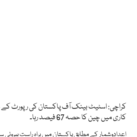
کراچی: اسٹیٹ بینک آف پاکستان کی رپورٹ کے مط
کاری میں چین کا حصہ 67 فیصد رہا۔
اعدادوشمار کے مطابق پاکستان میں براہ راست بیرونی سر