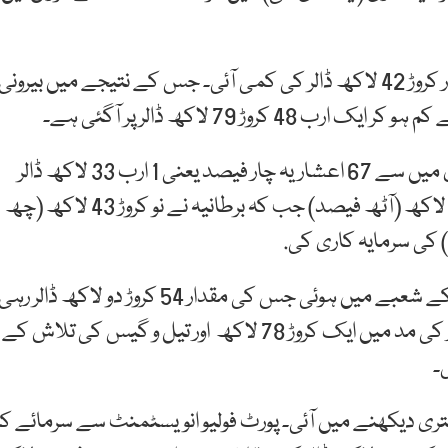
جولائی 2017 سے جنوری 2018 تک ایف ڈی آئی میں چار کروڑ 42 لاکھ ڈالر کی کمی آئی۔ جس کے نتیجے میں بیرونی
اعدادوشمار کے مطابق کل براہ راست بیرونی سرمایہ کاری میں سے 67 اعشاریہ چار فیصد یعنی 1 ارب 33 لاکھ ڈالر
چین کی جانب سے کی گئی۔ ملائیشیا نے گیارہ کروڑ 80 لاکھ (آٹھ فیصد) جب کہ برطانیہ نے نو کروڑ 43 لاکھ (چھ
سب سے زیادہ براہ راست غیرملکی سرمایہ کاری توانائی کے شعبے میں ہوئی جس کی مقدار 54 کروڑ دو لاکھ ڈالر
جب کہ تعمیرات میں 38 کروڑ پانچ لاکھ، مالیاتی کاروبار کی مد میں ایک کروڑ 78 لاکھ اور تیل و گیس کی تلاش کے
ی دیکھنے میں آئی۔ پورٹ فولیو انویسٹمنٹ سے سرمائے کا