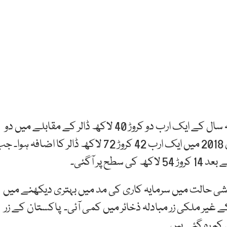
بیرونی سرمایہ کاری (فارن پورٹ فولیو انویسٹمنٹ) گزشتہ سال کے ایک ارب دو کروڑ 40 لاکھ ڈالر کے مقابلے میں دو
ارب 45 کروڑ 12 لاکھ ڈالر رہی۔ جولائی 2017 سے جنوری 2018 میں ایک ارب 42 کروڑ 72 لاکھ ڈالر کا اضافہ ہوا
 حالت میں سرمایہ کاری کی مد میں بہتری دیکھنے میں
ے غیر ملکی زر مبادلہ ذخائر میں کمی آئی۔ پاکستان کے زر