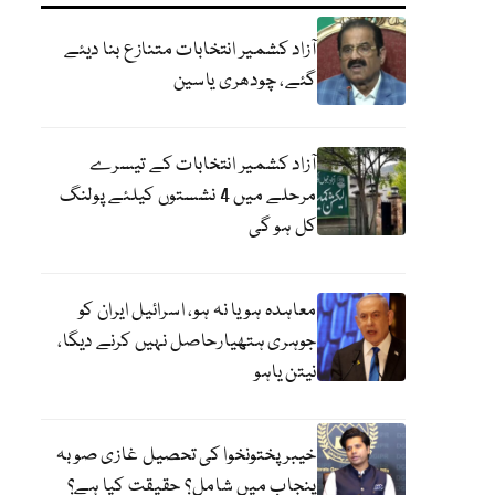
آزاد کشمیر انتخابات متنازع بنا دیئے
گئے، چودھری یاسین
آزاد کشمیر انتخابات کے تیسرے
مرحلے میں 4 نشستوں کیلئے پولنگ
کل ہو گی
معاہدہ ہو یا نہ ہو، اسرائیل ایران کو
جوہری ہتھیارحاصل نہیں کرنے دیگا،
نیتن یاہو
خیبر پختونخوا کی تحصیل غازی صوبہ
پنجاب میں شامل؟ حقیقت کیا ہے؟