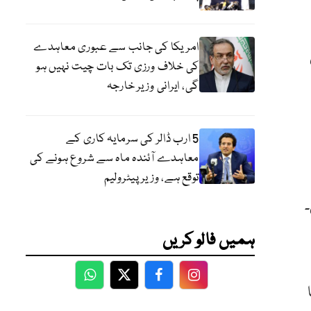
امریکا کی جانب سے عبوری معاہدے
کی خلاف ورزی تک بات چیت نہیں ہو
گی، ایرانی وزیر خارجہ
5 ارب ڈالر کی سرمایہ کاری کے
معاہدے آئندہ ماہ سے شروع ہونے کی
توقع ہے، وزیر پیٹرولیم
 رہی۔
ہمیں فالو کریں
WhatsApp
Twitter
Facebook
Facebook