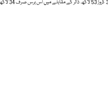
انخلا سست پڑا۔ ایکویٹی سیکیورٹیز سے گزشتہ برس کے 3 کروڑ 53 لاکھ ڈالر کے مقابلے میں اس 