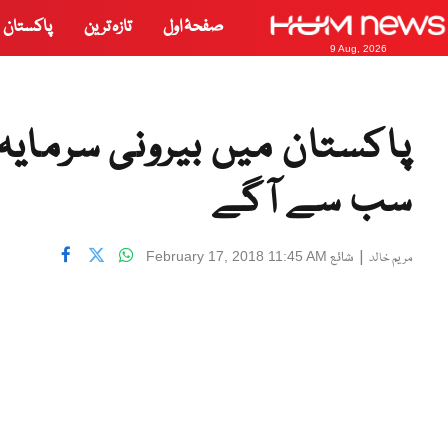
صفحۂ اول
تازہ ترین
پاکستان
9 Aug, 2026
سب سے آگے
|
شائع
February 17, 2018 11:45 AM
مریم خالد