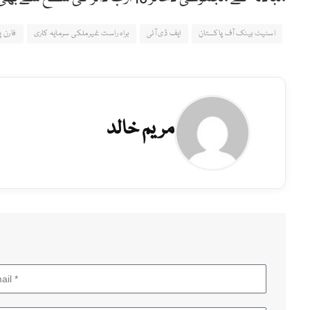
اسٹیٹ بینک آف پاکستان
ایف ڈی آئی
براہ راست غیرملکی سرمایہ کاری
فارن 
مریم خالد