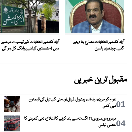
آزاد کشمیر انتخابات کے تیسرے مرحلے
آزاد کشمیر انتخابات متنازع بنا دیئے
میں 4 نشستوں کیلئے پولنگ کل ہو گی
گئے، چودھری یاسین
مقبول ترین خبریں
عوام کو جزوی ریلیف، پیٹرول، ڈیزل اور مٹی کے تیل کی قیمتوں
01
میں کمی
میٹرو بس سروس 11 اگست سے بند کرنے کا اعلان، نجی کمپنی کا
04
حتمی نوٹس