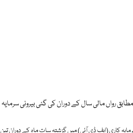
ابق رواں مالی سال کے دوران کی گئی بیرونی سرمایہ
مایہ کاری (ایف ڈی آئی) میں گزشتہ سات ماہ کے دوران تین