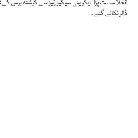
ڈالر نکالے گئے۔