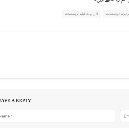
پرائیوٹ انویسٹمنٹ
فارن پورٹ فولیو انویسٹمنٹ
EAVE A REPLY