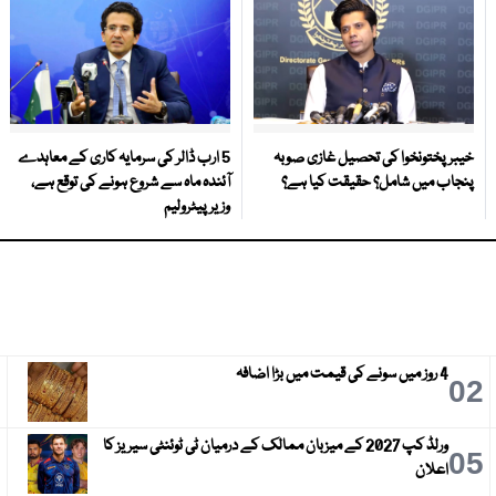
خیبر پختونخوا کی تحصیل غازی صوبہ
5 ارب ڈالر کی سرمایہ کاری کے معاہدے
پنجاب میں شامل؟ حقیقت کیا ہے؟
آئندہ ماہ سے شروع ہونے کی توقع ہے،
وزیر پیٹرولیم
4 روز میں سونے کی قیمت میں بڑا اضافہ
3
02
ورلڈ کپ 2027 کے میزبان ممالک کے درمیان ٹی ٹوئنٹی سیریز کا
6
05
اعلان