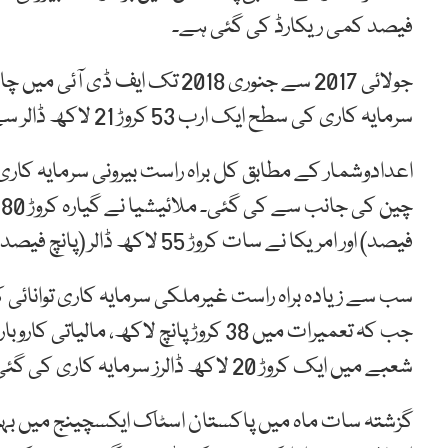
فیصد کمی ریکارڈ کی گئی ہے۔
سرمایہ کاری کی سطح ایک ارب 53 کروڑ 21 لاکھ ڈالر سے کم ہو کر ایک ارب 48 کروڑ 79 لاکھ ڈالر پر آگئی ہے۔
فیصد) اور امریکا نے سات کروڑ 55 لاکھ ڈالر (پانچ فیصد) کی سرمایہ کاری کی.
شعبے میں ایک کروڑ 20 لاکھ ڈالرز سرمایہ کاری کی گئی۔
گزشتہ سات ماہ میں پاکستان اسٹاک ایکسچینج میں بہتر