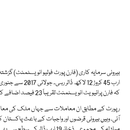
کہ فارن پرائیویٹ انویسٹمنٹ تقریباً 23 فیصد اضافے کے بعد 14 کروڑ 54 لاکھ کی سطح پر آگئی۔
رپورٹ کے مطابق ان معاملات سے جہاں ملک کی معاشی
آئی، وہیں بیرونی قرضوں اور واجبات کے باعث پاکستان ک
مبادلہ کے مجموعی ذخائر 19 ارب ڈالر کی سطح سے بھی کم رہ گئے ہیں۔