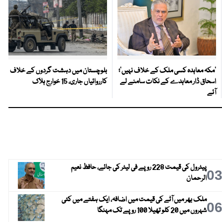
‘مکہ معاہدہ کسی ملک کے خلاف نہیں’؛
بلوچستان میں دہشت گردوں کے خلاف
اسحاق ڈار معاہدے کے نکات سامنے لے
کارروائیاں جاری، 15 خوارج ہلاک
آئے
پیٹرول کی قیمت 228 روپے فی لیٹر کی جائے، حافظ نعیم
0
الرحمان
ملک بھر میں آٹے کی قیمت میں اضافہ، ایک ہفتے میں کئی
0
شہروں میں 20 کلو تھیلا 100 روپے تک مہنگا