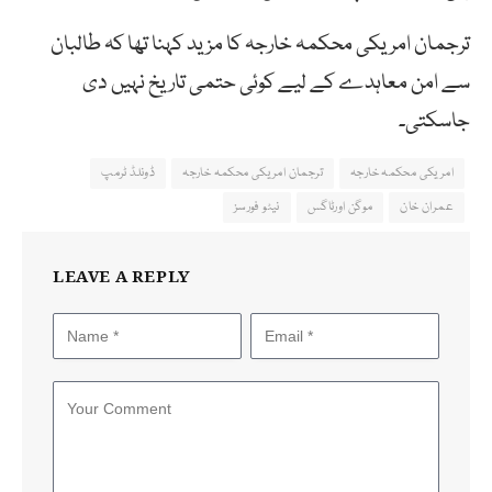
ترجمان امریکی محکمہ خارجہ کا مزید کہنا تھا کہ طالبان
سے امن معاہدے کے لیے کوئی حتمی تاریخ نہیں دی
جاسکتی۔
امریکی محکمہ خارجہ
ترجمان امریکی محکمہ خارجہ
ڈونلڈ ٹرمپ
عمران خان
موگن اورٹاگس
نیٹو فورسز
LEAVE A REPLY