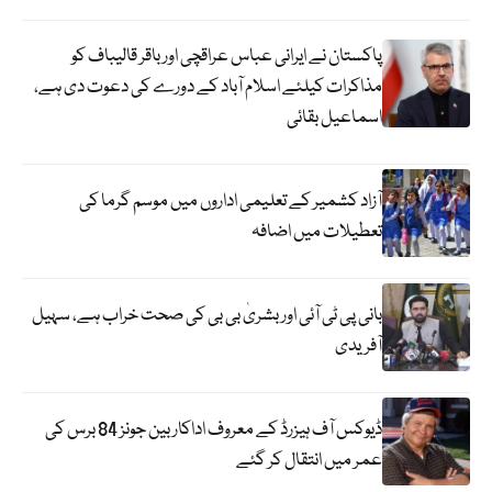
پاکستان نے ایرانی عباس عراقچی اورباقر قالیباف کو
مذاکرات کیلئے اسلام آباد کے دورے کی دعوت دی ہے،
اسماعیل بقائی
آزاد کشمیر کے تعلیمی اداروں میں موسم گرما کی
تعطیلات میں اضافہ
بانی پی ٹی آئی اور بشریٰ بی بی کی صحت خراب ہے، سہیل
آفریدی
ڈیوکس آف ہیزرڈ کے معروف اداکار بین جونز 84 برس کی
عمر میں انتقال کر گئے