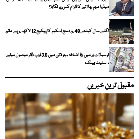
میڈیا مہم چلانے کا الزام کس پر لگایا؟
اگلے سال کیلئے 40 روزہ حج اسکیم کا پیکیج 12 لاکھ روپے مقرر
ترسیلات زر میں بڑا اضافہ ، جولائی میں 3.6 ارب ڈالر موصول ہوئے
، اسٹیٹ بینک
مقبول ترین خبریں