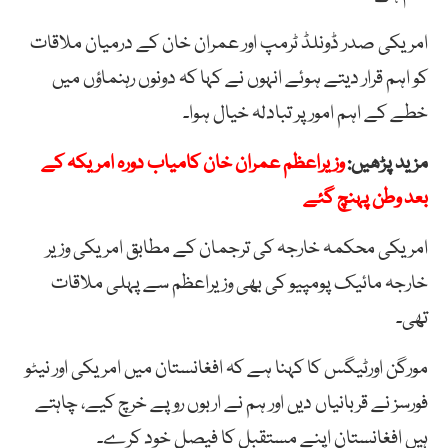
امریکی صدر ڈونلڈ ٹرمپ اور عمران خان کے درمیان ملاقات
کو اہم قرار دیتے ہوئے انہوں نے کہا کہ دونوں رہنماؤں میں
خطے کے اہم امور پر تبادلہ خیال ہوا۔
مزید پڑھیں:
وزیراعظم عمران خان کامیاب دورہ امریکہ کے
بعد وطن پہنچ گئے
امریکی محکمہ خارجہ کی ترجمان کے مطابق امریکی وزیر
خارجہ مائیک پومپیو کی بھی وزیراعظم سے پہلی ملاقات
تھی۔
مورگن اورٹیگس کا کہنا ہے کہ افغانستان میں امریکی اور نیٹو
فورسز نے قربانیاں دیں اور ہم نے اربوں روپے خرچ کیے، چاہتے
ہیں افغانستان اپنے مستقبل کا فیصل خود کرے۔