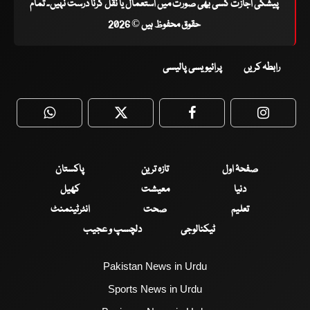
پیشگی اجازت کسی بھی صورت میں استعمال یا نقل کرنا درست نہیں۔ تمام
حقوق محفوظ ہیں © 2026
رابطہ کریں
پرائیویسی پالیسی
WhatsApp
Twitter
Facebook
Faceboo
صفحۂ اول
تازہ ترین
پاکستان
دنیا
معیشت
کھیل
تعلیم
صحت
انٹرٹینمنٹ
ٹیکنالوجی
دلچسپ و عجیب
Pakistan News in Urdu
Sports News in Urdu