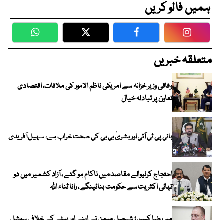
ہمیں فالو کریں
WhatsApp
Twitter
Facebook
Faceboo
متعلقہ خبریں
وفاقی وزیر خزانہ سے امریکی ناظم الامور کی ملاقات، اقتصادی
تعاون پر تبادلہ خیال
بانی پی ٹی آئی اور بشریٰ بی بی کی صحت خراب ہے، سہیل آفریدی
احتجاج کرنیوالے مقاصد میں ناکام ہو گئے ، آزاد کشمیر میں دو
تہائی اکثریت سے حکومت بنائینگے ، رانا ثناء اللہ
میر رضا کیس؛ شرجیل میمن نے اپنے اور بیٹے کے خلاف سوشل