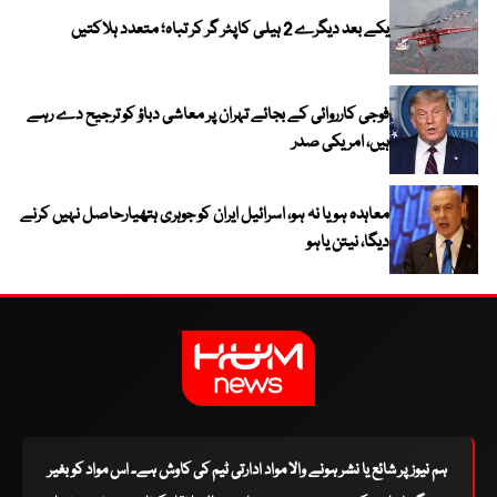
یکے بعد دیگرے 2 ہیلی کاپٹر گر کر تباہ؛ متعدد ہلاکتیں
فوجی کارروائی کے بجائے تہران پر معاشی دباؤ کو ترجیح دے رہے
ہیں، امریکی صدر
معاہدہ ہو یا نہ ہو، اسرائیل ایران کو جوہری ہتھیارحاصل نہیں کرنے
دیگا، نیتن یاہو
ہم نیوز پر شائع یا نشر ہونے والا مواد ادارتی ٹیم کی کاوش ہے۔ اس مواد کو بغیر