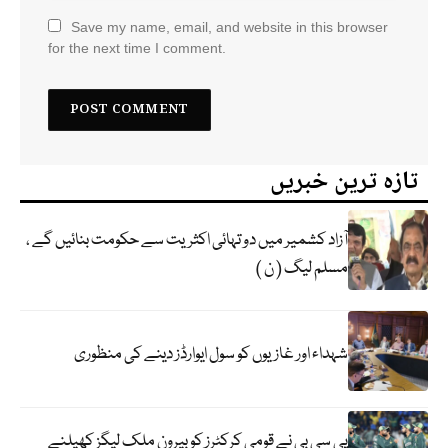
Save my name, email, and website in this browser
for the next time I comment.
تازہ ترین خبریں
آزاد کشمیر میں دو تہائی اکثریت سے حکومت بنائیں گے ،
مسلم لیگ ( ن )
شہداء اور غازیوں کو سول ایوارڈز دینے کی منظوری
پی سی بی نے قومی کرکٹرز کو بیرون ملک لیگز کھیلنے