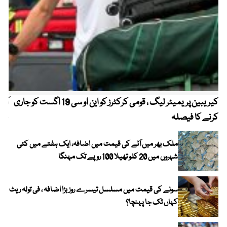
کیریبین پریمیئر لیگ ، قومی کرکٹرز کو این او سی 19 اگست کو جاری
آز
کرنے کا فیصلہ
چھی
ملک بھر میں آٹے کی قیمت میں اضافہ، ایک ہفتے میں کئی
شہروں میں 20 کلو تھیلا 100 روپے تک مہنگا
سونے کی قیمت میں مسلسل تیسرے روز بڑا اضافہ ، فی تولہ ریٹ
کہاں تک جا پہنچا؟