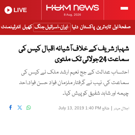
LIVE
8 Aug, 2026
صفحۂ اول
تازہ ترین
پاکستان
دنیا
ایران-اسرائیل جنگ
کھیل
انٹرٹینمنٹ
شہباز شریف کے خلاف آشیانہ اقبال کیس کی
سماعت 24جولائی تک ملتوی
احتساب عدالت کے جج نعیم ارشد ملک نے کیس کی
سماعت کی، نیب نے گرفتار ملزمان فواد حسن فواد،احد
چیمہ اور شاہد شفیق کو پیش کیا۔
|
شائع
July 13, 2019 1:40 PM
اجلال حیدر