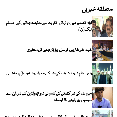
متعلقہ خبریں
آزاد کشمیر میں دو تہائی اکثریت سے حکومت بنائیں گے ، مسلم
لیگ ( ن )
شہداء اور غازیوں کو سول ایوارڈز دینے کی منظوری
وزیر اعظم شہباز شریف کی وفد کے ہمراہ روضہ رسولؐ پر حاضری
میر رضا کی قبر کشائی کی کارروائی شروع ، والدین کے ڈی این اے
سیمپل بھی لینے کا فیصلہ