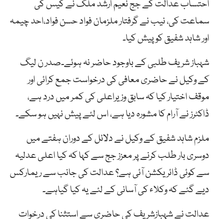
احتساب عدالت کے جج نعیم ارشد ملک نے کیس کی
سماعت کی، نیب نے گرفتار ملزمان فواد حسن فواد،احد چیمہ
اور شاہد شفیق کو پیش کیا۔
شہباز شریف طلبی کے باوجود حاضر نہ ہوئے۔صدر ن لیگ
کے وکیل نے حاضری معافی کی درخواست جمع کرائی اور
موقف اختیار کیا کہ سابق وزیراعلی کی کمر میں درد ہے،
ڈاکٹرز نے آرام کا مشورہ دیا ہے، اس لئے پیش نہیں ہو سکے۔
ملزم شاہد شفیق کے وکیل نے دلائل کے دوران ہفتے میں
دوسری بار طلب کرنے پر معزز جج سے کہا کہ کیا اعلی عدلیہ
سے کوئی ڈائریکشن آئی ہے؟ عدالت کی جانب سے ریمارکس
دیے گئے کہ وکلاء کی آسانی کے لئے یہ کیا گیاہے۔
عدالت نے شہبازشریف کی حاضری سے استثنا کی درخوات