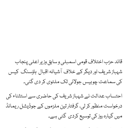
قائد حزب اختلاف قومی اسمبلی و سابق وزیر اعلی پنجاب
شہباز شریف اور دیگر کے خلاف آشیانہ اقبال ہاؤسنگ کیس
کی سماعت چوبیس جولائی تک ملتوی کر دی گئی۔
احتساب عدالت نے شہباز شریف کی حاضری سے استثناء کی
درخواست منظور کر لی، گرفتار تین ملزموں کے جوڈیشل ریمانڈ
میں گیارہ روز کی توسیع کردی گئی ہے۔