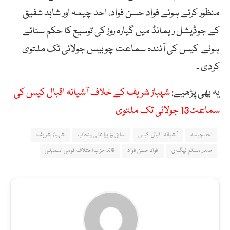
منظور کرتے ہوئے فواد حسن فواد، احد چیمہ اور شاہد شفیق
کے جوڈیشل ریمانڈ میں گیارہ روز کی توسیع کا حکم سناتے
ہوئے کیس کی آئندہ سماعت چوبیس جولائی تک ملتوی
کردی ۔
یہ بھی پڑھیے:
شہباز شریف کے خلاف آشیانہ اقبال کیس کی
سماعت13 جولائی تک ملتوی
احد چیمہ
آشیانہ اقبال کیس
سابق وزیراعلیٰ پنجاب
شہباز شریف
صدر مسلم لیگ ن
فواد حسن فواد
قائد حزب اختلاف قومی اسمبلی