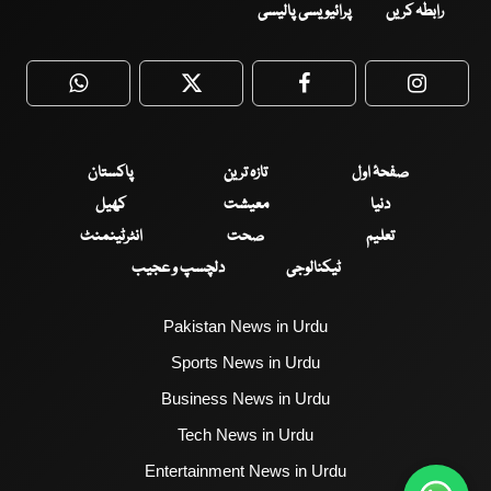
رابطہ کریں
پرائیویسی پالیسی
WhatsApp
Twitter
Facebook
Faceboo
صفحۂ اول
تازہ ترین
پاکستان
دنیا
معیشت
کھیل
تعلیم
صحت
انٹرٹینمنٹ
ٹیکنالوجی
دلچسپ و عجیب
Pakistan News in Urdu
Sports News in Urdu
Business News in Urdu
Tech News in Urdu
Entertainment News in Urdu