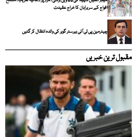
میجر طفیل شہید کی 68 ویں برسی ، مزار پر دعائیہ تقریب ، مسلح
افواج کے سربراہان کا خراج عقیدت
چیئرمین پی ٹی آئی بیرسٹر گوہر کی والدہ انتقال کر گئیں
مقبول ترین خبریں