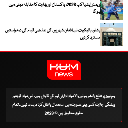
ویمنز ایشیا کپ 2026، پاکستان اور بھارت کا مقابلہ دبئی میں
ہو گا
پشاور ہائیکورٹ نے افغان شہریوں کی عارضی قیام کی درخواستیں
مسترد کر دیں
ہم نیوز پر شائع یا نشر ہونے والا مواد ادارتی ٹیم کی کاوش ہے۔ اس مواد کو بغیر
پیشگی اجازت کسی بھی صورت میں استعمال یا نقل کرنا درست نہیں۔ تمام
حقوق محفوظ ہیں © 2026