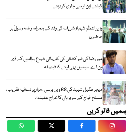
کیلئے این او سی جاری کر دیئے
وزیر اعظم شہباز شریف کی وفد کے ہمراہ روضہ رسولؐ پر
حاضری
میر رضا کی قبر کشائی کی کارروائی شروع ، والدین کے ڈی
این اے سیمپل بھی لینے کا فیصلہ
میجر طفیل شہید کی 68 ویں برسی ، مزار پر دعائیہ تقریب ،
مسلح افواج کے سربراہان کا خراج عقیدت
ہمیں فالو کریں
WhatsApp
Twitter
Facebook
Faceboo