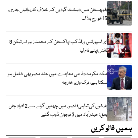
بلوچستان میں دہشت گردوں کے خلاف کارروائیاں جاری،
15 خوارج ہلاک
ای اسپورٹس ورلڈ کپ؛ پاکستان کے محمد زبیر نے ٹیکن 8
ٹائٹل اپنے نام لیا
مکہ مکرمہ دفاعی معاہدے میں جلد مصر بھی شامل ہو
سکتا ہے، ترک وزیر خارجہ
بارشوں کی تباہی؛ قصور میں چھتیں گرنے سے 2 افراد جاں
بحق؛ حیدرآباد میں 3 نوجوان ڈوب گئے
ہمیں فالو کریں