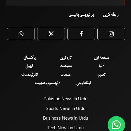
رابطہ کریں
پرائیویسی پالیسی
WhatsApp
Twitter
Facebook
Faceboo
صفحۂ اول
تازہ ترین
پاکستان
دنیا
معیشت
کھیل
تعلیم
صحت
انٹرٹینمنٹ
ٹیکنالوجی
دلچسپ و عجیب
Pakistan News in Urdu
Sports News in Urdu
Business News in Urdu
Tech News in Urdu