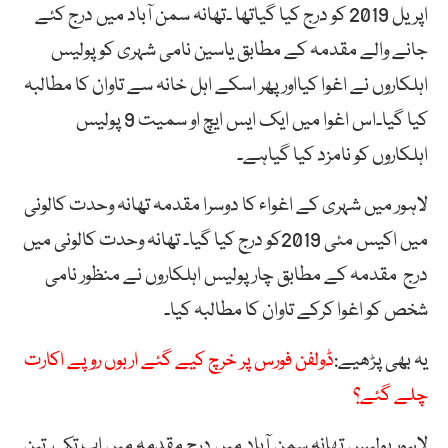
اپریل 2019 کو درج کیا گیاتھا ۔تھانہ سمن آباد میں درج کئے
جانے والے مقدمہ کے مطابق یاسین نامی شہری کو پولیس
اہلکاروں نے اغوا کیااور پھر اسکے اہل خانہ سے تاوان کا مطالبہ
کیا گیا۔اس اغوا میں ایک ایس ایچ او سمیت 9 پولیس
اہلکاروں کو نامزد کیا گیاہے۔
لاہور میں شہری کے اغواء کا دوسرا مقدمہ تھانہ وحدت کالونی
میں اکیس مئی 2019کو درج کیا گیا۔ تھانہ وحدت کالونی میں
درج مقدمہ کے مطابق چار پولیس اہلکاروں نے منظور نامی
شخص کو اغوا کرکے تاوان کا مطالبہ کیا۔
یہ بھی پڑھیے:
ڈولفن فورس پر خرچ کیے گئے اربوں روپے اکارت
چلے گئے؟
لاہور پولیس تھانہ سمن آباد میں درج مقدمہ میں اب تک تین