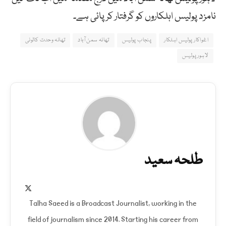
نامزد پولیس اہلکاروں کو گرفتار کر پائی ہے۔
اغواکار پولیس اہلکار
پنجاب پولیس
تھانہ سمن آباد
تھانہ وحدت کالونی
لاہور پولیس
طلحہ سعید
X
(Twitter)
Talha Saeed is a Broadcast Journalist, working in the
field of journalism since 2014. Starting his career from