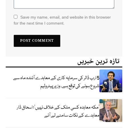
Save my name, email, and website in this browser
for the next time I comment.
تازہ ترین خبریں
5 ارب ڈالر کی سرمایہ کاری کے معاہدے آئندہ ماہ سے
شروع ہونے کی توقع ہے، وزیر پیٹرولیم
‘مکہ معاہدہ کسی ملک کے خلاف نہیں’؛ اسحاق ڈار
معاہدے کے نکات سامنے لے آئے