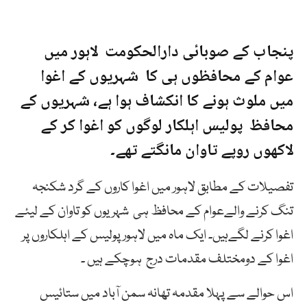
پنجاب کے صوبائی دارالحکومت لاہور میں
عوام کے محافظوں ہی کا شہریوں کے اغوا
میں ملوث ہونے کا انکشاف ہوا ہے، شہریوں کے
محافظ پولیس اہلکار لوگوں کو اغوا کر کے
لاکھوں روپے تاوان مانگتے تھے۔
تفصیلات کے مطابق لاہور میں اغوا کاروں کے گرد شکنجہ
تنگ کرنے والےعوام کے محافظ ہی شہریوں کو تاوان کے لیئے
اغوا کرنے لگےہیں۔ ایک ماہ میں لاہور پولیس کے اہلکاروں پر
اغوا کے دومختلف مقدمات درج ہوچکے ہیں ۔
اس حوالے سے پہلا مقدمہ تھانہ سمن آباد میں ستائیس