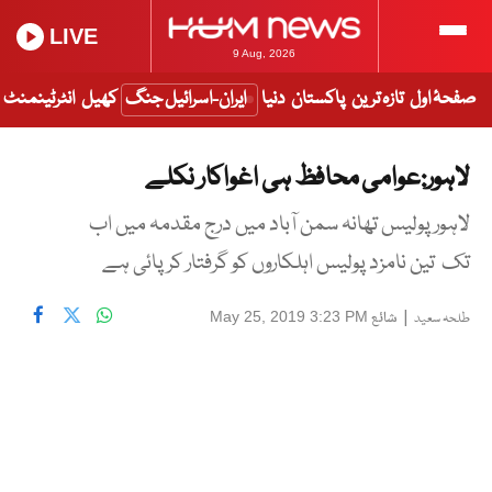
LIVE
9 Aug, 2026
صفحۂ اول
تازہ ترین
پاکستان
دنیا
ایران-اسرائیل جنگ
کھیل
انٹرٹینمنٹ
لاہور:عوامی محافظ ہی اغواکار نکلے
لاہور پولیس تھانہ سمن آباد میں درج مقدمہ میں اب
تک تین نامزد پولیس اہلکاروں کو گرفتار کر پائی ہے
|
شائع
May 25, 2019 3:23 PM
طلحہ سعید