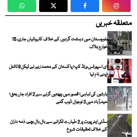
WhatsApp
Twitter
Facebook
Faceboo
متعلقہ خبریں
بلوچستان میں دہشت گردوں کے خلاف کارروائیاں جاری، 15
خوارج ہلاک
ای اسپورٹس ورلڈ کپ؛ پاکستان کے محمد زبیر نے ٹیکن 8 ٹائٹل
اپنے نام لیا
بارشوں کی تباہی؛ قصور میں چھتیں گرنے سے 2 افراد جاں بحق؛
حیدرآباد میں 3 نوجوان ڈوب گئے
سڈنی ایئرپورٹ پر 2 طیارے ٹکرانے سے بال بال بچے، ذمہ داران
کے خلاف تحقیقات شروع