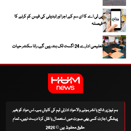
پی ٹی اے کا ای سم کے اجرا اور تبدیلی کی فیس کم کرنے کا
فیصلہ
تعلیمی ادارے 24 اگست تک بند رہیں گے، رانا سکندر حیات
ہم نیوز پر شائع یا نشر ہونے والا مواد ادارتی ٹیم کی کاوش ہے۔ اس مواد کو بغیر
پیشگی اجازت کسی بھی صورت میں استعمال یا نقل کرنا درست نہیں۔ تمام
حقوق محفوظ ہیں © 2026