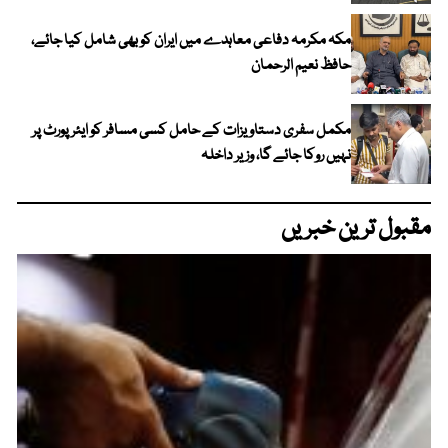
مکہ مکرمہ دفاعی معاہدے میں ایران کو بھی شامل کیا جائے،
حافظ نعیم الرحمان
مکمل سفری دستاویزات کے حامل کسی مسافر کو ایئرپورٹ پر
نہیں روکا جائے گا، وزیر داخلہ
مقبول ترین خبریں