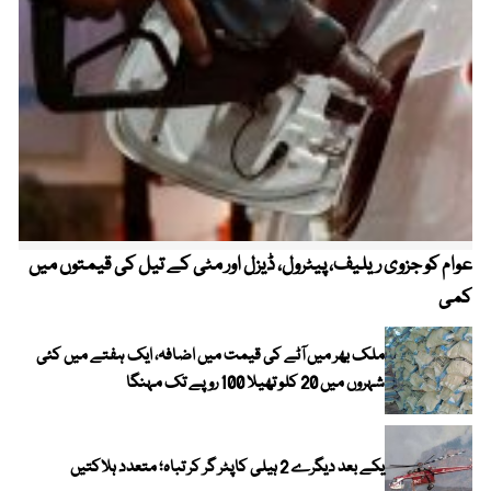
عوام کو جزوی ریلیف، پیٹرول، ڈیزل اور مٹی کے تیل کی قیمتوں میں
4 روز میں سونے کی قیمت میں بڑا اضافہ
کمی
ملک بھر میں آٹے کی قیمت میں اضافہ، ایک ہفتے میں کئی
شہروں میں 20 کلو تھیلا 100 روپے تک مہنگا
یکے بعد دیگرے 2 ہیلی کاپٹر گر کر تباہ؛ متعدد ہلاکتیں