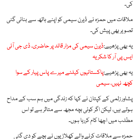
کی۔
ملاقات میں حمزہ نے ڈیرن سیمی کو اپنے ہاتھ سے بنائی گئی
تصویر بھی پیش کی۔
یہ بھی پڑھیے:
ڈیرن سیمی کی مزار قائد پر حاضری، ڈی جی آئی
ایس پی آر کا شکریہ
یہ بھی پڑھیے:
پاکستانیوں کیلئے میرے پاس پیار کے سوا
کچھ نہیں، سیمی
پشاور زلمی کے کپتان نے کہا کہ زندگی میں ہم سب کے مداح
ہوتے ہیں، لیکن اگر کوئی بچہ مجھ سے متاثر ہے تو اس
مطلب میں اچھا کام کررہا ہوں۔
حمزہ سے ملاقات کرنے والے کھلاڑیوں نے بچے کو دی گئی