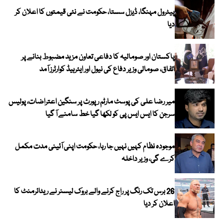
پیٹرول مہنگا، ڈیزل سستا، حکومت نے نئی قیمتوں کا اعلان کر
دیا
پاکستان اور صومالیہ کا دفاعی تعاون مزید مضبوط بنانے پر
اتفاق، صومالی وزیر دفاع کی نیول اور ایئرہیڈ کوارٹرز آمد
میر رضا علی کی پوسٹ مارٹم رپورٹ پر سنگین اعتراضات، پولیس
سرجن کا ایس ایس پی کو لکھا گیا خط سامنے آ گیا
موجودہ نظام کہیں نہیں جا رہا، حکومت اپنی آئینی مدت مکمل
کرے گی، وزیر داخلہ
26 برس تک رنگ پر راج کرنے والے بروک لیسنر نے ریٹائرمنٹ کا
اعلان کر دیا