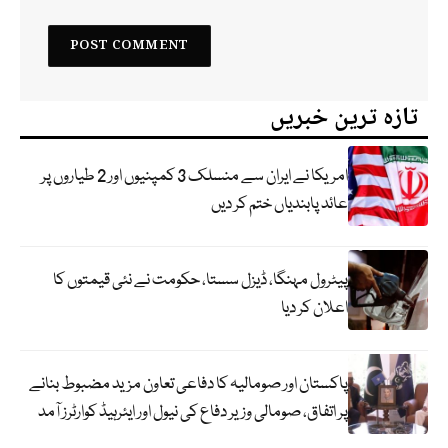
تازہ ترین خبریں
امریکا نے ایران سے منسلک 3 کمپنیوں اور 2 طیاروں پر
عائد پابندیاں ختم کر دیں
پیٹرول مہنگا، ڈیزل سستا، حکومت نے نئی قیمتوں کا
اعلان کر دیا
پاکستان اور صومالیہ کا دفاعی تعاون مزید مضبوط بنانے
پر اتفاق، صومالی وزیر دفاع کی نیول اور ایئرہیڈ کوارٹرز آمد