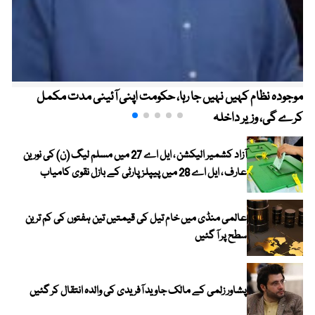
موجودہ نظام کہیں نہیں جا رہا، حکومت اپنی آئینی مدت مکمل
کرے گی، وزیر داخلہ
آزاد کشمیر الیکشن ، ایل اے 27 میں مسلم لیگ (ن) کی نورین
عارف ، ایل اے 28 میں پیپلز پارٹی کے بازل نقوی کامیاب
عالمی منڈی میں خام تیل کی قیمتیں تین ہفتوں کی کم ترین
سطح پر آ گئیں
پشاور زلمی کے مالک جاوید آفریدی کی والدہ انتقال کر گئیں