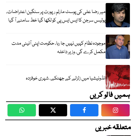
میر رضا علی کی پوسٹ مارٹم رپورٹ پر سنگین اعتراضات،
پولیس سرجن کا ایس ایس پی کو لکھا گیا خط سامنے آ گیا
موجودہ نظام کہیں نہیں جا رہا، حکومت اپنی آئینی مدت
مکمل کرے گی، وزیر داخلہ
انڈونیشیا میں زلزلے کے جھٹکے، شہری خوفزدہ
ہمیں فالو کریں
WhatsApp
Twitter
Facebook
Faceboo
متعلقہ خبریں