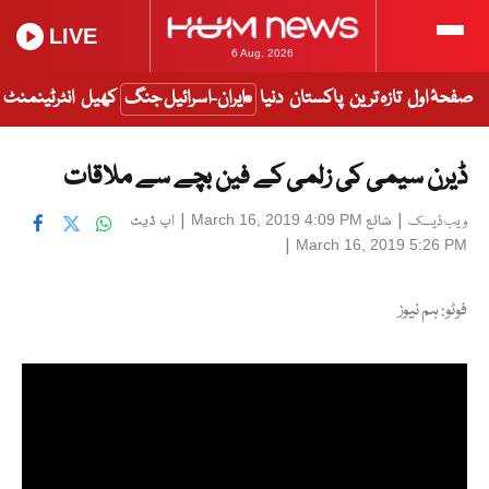
LIVE
6 Aug, 2026
صفحۂ اول
تازہ ترین
پاکستان
دنیا
ایران-اسرائیل جنگ
کھیل
انٹرٹینمنٹ
ڈیرن سیمی کی زلمی کے فین بچے سے ملاقات
|
شائع
|
اپ ڈیٹ
March 16, 2019 4:09 PM
ویب ڈیسک
|
March 16, 2019 5:26 PM
فوٹو: ہم نیوز