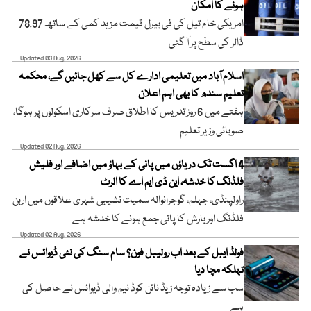
ہونے کا امکان
امریکی خام تیل کی فی بیرل قیمت مزید کمی کے ساتھ 78.97
ڈالر کی سطح پر آ گئی
Updated 03 Aug, 2026
اسلام آباد میں تعلیمی ادارے کل سے کھل جائیں گے، محکمہ
تعلیم سندھ کا بھی اہم اعلان
ہفتے میں 6 روز تدریس کا اطلاق صرف سرکاری اسکولوں پر ہوگا،
صوبائی وزیر تعلیم
Updated 02 Aug, 2026
4 اگست تک دریاؤں میں پانی کے بہاؤ میں اضافے اور فلیش
فلڈنگ کا خدشہ، این ڈی ایم اے کا الرٹ
راولپنڈی، جہلم، گوجرانوالہ سمیت نشیبی شہری علاقوں میں اربن
فلڈنگ اور بارش کا پانی جمع ہونے کا خدشہ ہے
Updated 02 Aug, 2026
فولڈ ایبل کے بعد اب رولیبل فون؟ سام سنگ کی نئی ڈیوائس نے
تہلکہ مچا دیا
سب سے زیادہ توجہ زیڈ نائن کوڈ نیم والی ڈیوائس نے حاصل کی
ہے