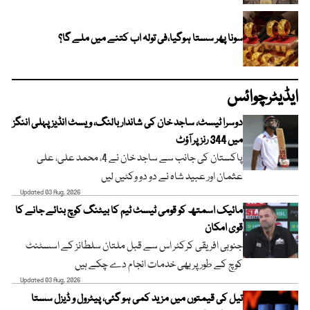
سونا پھر سستا ہوگیا،فی تولہ اب کتنے میں ملے گا؟
ایڈیٹرچوائس
دوسرا ٹیسٹ، ساجد خان کی شاندار بالنگ، ویسٹ انڈیز پہلی اننگز
میں 344 رنز پر آؤٹ
پاکستان کی جانب سے ساجد خان نے 4، محمد علی، علی
عثمان اور عبید شاہ نے دو دو وکٹیں لیں
Updated 03 Aug, 2026
مائیک اسمتھ کو قومی ٹیسٹ ٹیم کا بیٹنگ کوچ بنائے جانے کا
قوی امکان
جنوبی افریقی کرکٹر اس سے قبل ملتان سلطانز کے اسسٹنٹ
کوچ کے طور پر بھی خدمات انجام دے چکے ہیں
Updated 03 Aug, 2026
تیل کی قیمتوں میں مزید کمی ہو گئی، پیٹرول و ڈیزل سستا